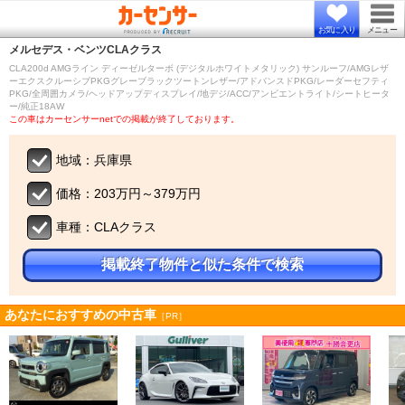
お気に入り
メニュー
メルセデス・ベンツ
CLAクラス
CLA200d AMGライン ディーゼルターボ (デジタルホワイトメタリック) サンルーフ/AMGレザ
ーエクスクルーシブPKGグレーブラックツートンレザー/アドバンスドPKG/レーダーセフティ
PKG/全周囲カメラ/ヘッドアップディスプレイ/地デジ/ACC/アンビエントライト/シートヒータ
ー/純正18AW
この車はカーセンサーnetでの掲載が終了しております。
地域：兵庫県
価格：203万円～379万円
車種：CLAクラス
掲載終了物件と似た条件で検索
あなたにおすすめの中古車
［PR］