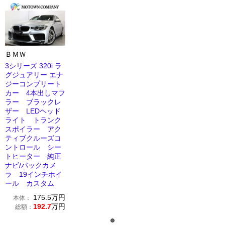
ＢＭＷ
3シリーズ 320i ラ
グジュアリー エナ
ジーコンプリート
カー 4本出しマフ
ラー ブラックレ
ザー LEDヘッド
ライト トランク
スポイラー アク
ティブクルーズコ
ントロール シー
トヒーター 純正
ナビ/バックカメ
ラ 19インチホイ
ール カスタム
175.5
万円
本体：
192.7
万円
総額：