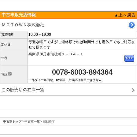
中古車販売店情報
▲上へ戻る
ＭＯＴＯＷＮ株式会社
10:00～19:00
営業時間
毎週水曜日ですがご連絡頂ければ時間外でも定休日でもご対応さ
定休日
せて頂きます
兵庫県伊丹市瑞穂町１－３４－１
住所
0078-6003-894364
電話
一部ダイヤル回線、IP電話、光電話は利用できません
この販売店の在庫一覧
中古車トップ
中古車一覧
掲載終了