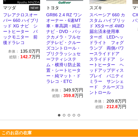
マツダ
トヨタ
スズキ
マ
NEW!
フレアクロスオー
GR86 2.4 RZ ワン
スペーシア 660 カ
CX
バー 660 ハイブリ
オーナー・6速MT
スタム ハイブリッ
バ
ッド XG ナビ シ
車・車高調・純正
ド XSターボ 4WD
ートヒーター バ
ナビ・DVD・バッ
届出済未使用車
ックモニター 前
クカメラ・フルセ
ターボ LEDヘッ
後ドラレコ
グテレビ・クルー
ドライト フォグ
ズコントロール・
ランプ 両側パワ
135.0
万円
本体：
プリクラッシュセ
ースライドドア
142.7
万円
総額：
ーフティシステ
スライドドア シ
ム・横滑り防止装
ートヒーター ヘ
置・シートヒータ
ッドアップディス
ー・純マット・ド
プレイ バニティ
ラレコ・ETC
ミラー サンシェ
ード クルーズコ
349.9
万円
本体：
ントロール
359.8
万円
総額：
209.8
万円
本体：
212.8
万円
総額：
このお店の在庫