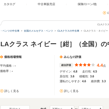
カタログ
中古車販売店
保険/ローン/他
CLAクラ
・ベンツの中古車
全国のメルセデス・ベンツ
CLAクラスの中古車
CLAクラス・ネイビー
CLAクラス ネイビー［紺］（全国）の
価格相場情報
みんなの評価
4.4
-
総合評価
平均価格：
点
-
価格帯：
デザイン:
4.8
走行性:
4.5
居住性:
3.6
積載性:
3.6
運転のしやすさ:
4.6
維持費:
3.3
詳しく見る
詳しく見る