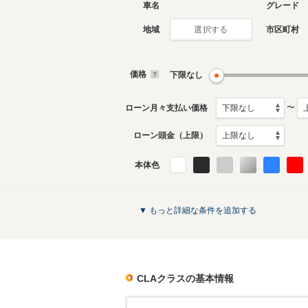
車名
グレード
地域
市区町村
選択する
現行
2代目
2026年7月～生産中
2019年8
生産モデ
価格
下限なし
CLAクラスのカタログを見る
〜
ローン月々支払い価格
ローン頭金（上限）
本体色
▼ もっと詳細な条件を追加する
CLAクラス
の基本情報