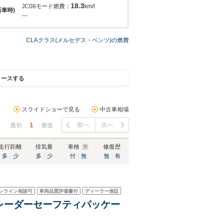
18.3
JC08モード燃費：
km/l
新車時)
---
CLAクラス(メルセデス・ベンツ)の燃費
リースする
スライドショーで見る
中古車相場
1
前へ
次へ
最初
最後
走行距離
排気量
車検
修復歴
多
少
多
少
付
無
無
有
ンライン相談可
車両品質評価書付
ディーラー保証
付 レーダーセーフティパッケー