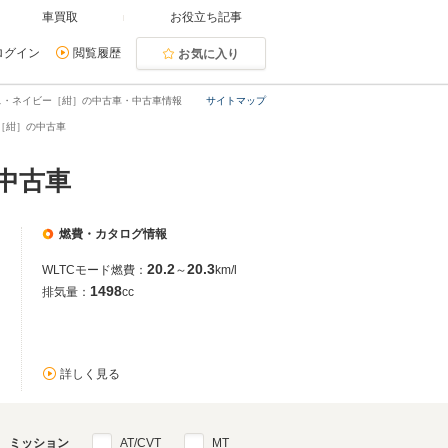
車買取
お役立ち記事
ログイン
閲覧履歴
お気に入り
ス・ネイビー［紺］の中古車・中古車情報
サイトマップ
［紺］の中古車
中古車
燃費・カタログ情報
20.2
20.3
WLTCモード燃費：
～
km/l
1498
排気量：
cc
詳しく見る
ミッション
AT/CVT
MT