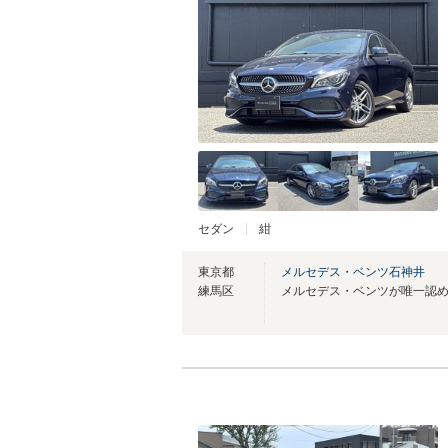
セダン
紺
東京都
メルセデス・ベンツ石神井
練馬区