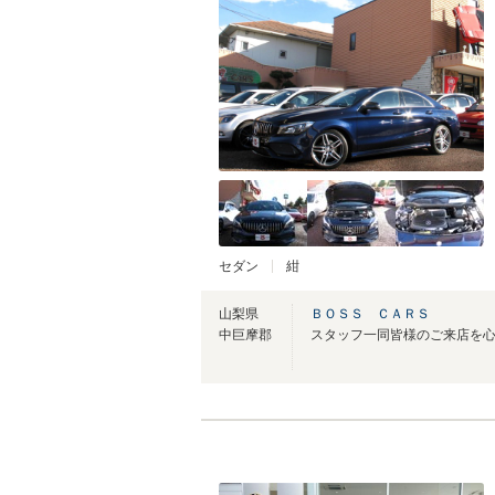
セダン
紺
山梨県
ＢＯＳＳ ＣＡＲＳ
中巨摩郡
スタッフ一同皆様のご来店を