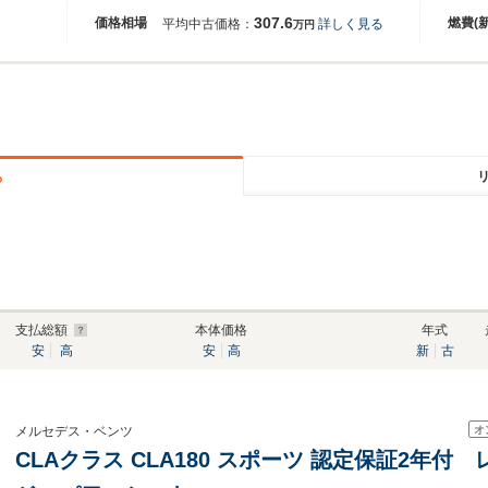
307.6
価格相場
燃費(
平均中古価格：
詳しく見る
万円
る
支払総額
本体価格
年式
安
高
安
高
新
古
オ
メルセデス・ベンツ
CLAクラス CLA180 スポーツ 認定保証2年