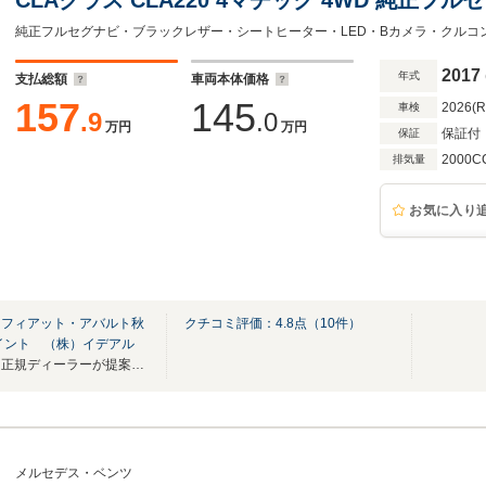
2017
年式
支払総額
車両本体価格
157
145
2026(
車検
.9
.0
万円
万円
保証付
保証
2000C
排気量
お気に入り
／フィアット・アバルト秋
クチコミ評価：
4.8
点（
10
件）
イント （株）イデアル
東北最大級！輸入車展示場！～正規ディーラーが提案する愛車選び
メルセデス・ベンツ