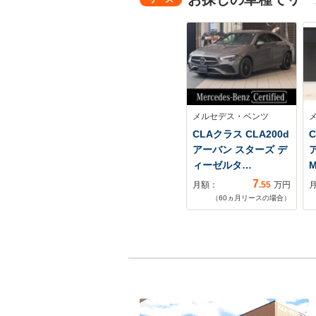
メルセデス・ベンツ
CLAクラス CLA200d
C
アーバン スターズ デ
ィーゼルタ…
M
7
月額：
.55
万円
（
60
ヵ月リースの場合）