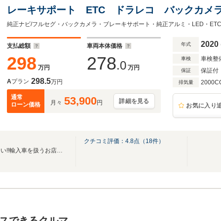
レーキサポート ETC ドラレコ バックカメラ
2020
年式
支払総額
車両本体価格
298
278
車検整
車検
.0
万円
万円
保証付
保証
298.5
A
プラン
万円
2000C
排気量
通常
53,900
詳細を見る
月々
円
ローン価格
お気に入り
クチコミ評価：
4.8
点（
18
件）
ボルボのことならおまかせ下さい!!輸入車を扱うお店として安心感・納得感をお客様に！
スできるクルマ