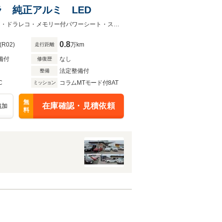
 純正アルミ LED
純正ナビ/フルセグ・バックカメラ・ブレーキサポート・純正アルミ・LED・ETC・ドラレコ・メモリー付パワーシート・スマートキー・プッシュスタート・クルコン
0.8
(R02)
万km
走行距離
備付
なし
修復歴
法定整備付
整備
C
コラムMTモード付8AT
ミッション
無
在庫確認・見積依頼
追加
料