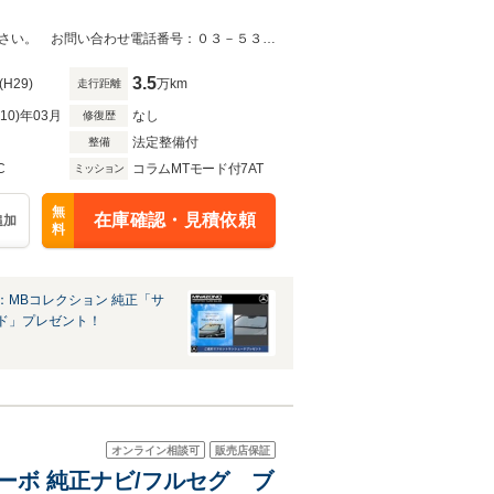
メーカー保証付きの安心の認定中古車です！車輌詳細等お気軽にお問い合わせ下さい。 お問い合わせ電話番号：０３－５３７２－５８００まで！！
3.5
(H29)
万km
走行距離
R10)年03月
なし
修復歴
法定整備付
整備
C
コラムMTモード付7AT
ミッション
無
在庫確認・見積依頼
追加
料
：MBコレクション 純正「サ
ド」プレゼント！
オンライン相談可
販売店保証
ルターボ 純正ナビ/フルセグ ブ