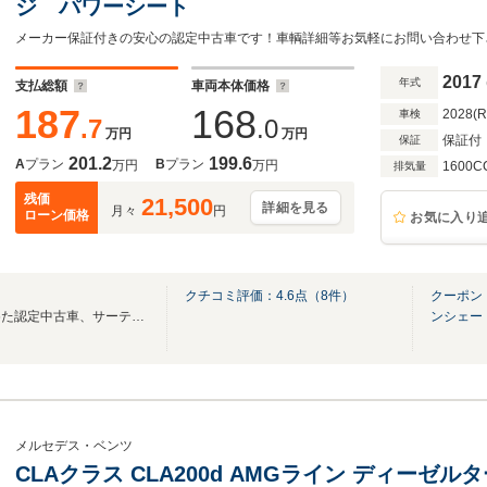
ジ パワーシート
2017
年式
支払総額
車両本体価格
187
168
2028(
車検
.7
.0
万円
万円
保証付
保証
201.2
199.6
A
プラン
B
プラン
万円
万円
1600C
排気量
残価
21,500
詳細を見る
月々
円
ローン価格
お気に入り
クチコミ評価：
4.6
点（
8
件）
クーポン
メルセデス・ベンツが唯一認めた認定中古車、サーティファイドカー販売店です。
ンシェー
メルセデス・ベンツ
CLAクラス CLA200d AMGライン ディーゼ