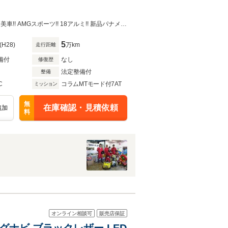
ディーラー車 後期モデル!! 当社管理車輌!! 後期カラーカバンサイトブルー!!上質・美車!! AMGスポーツ!! 18アルミ!! 新品パナメリカーナGTグリル!! 進化型レーダーセーフティＰＫＧ!!
5
(H28)
万km
走行距離
備付
なし
修復歴
法定整備付
整備
C
コラムMTモード付7AT
ミッション
無
在庫確認・見積依頼
追加
料
オンライン相談可
販売店保証
ルセグナビ ブラックレザー LED