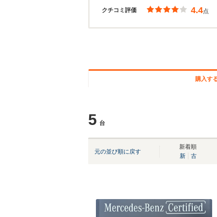
4.4
クチコミ評価
点
購入す
5
台
新着順
元の並び順に戻す
新
古