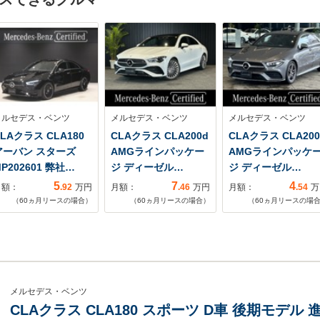
メルセデス・ベンツ
メルセデス・ベンツ
メルセデス・ベンツ
LAクラス CLA180
CLAクラス CLA200d
CLAクラス CLA200
アーバン スターズ
AMGラインパッケー
AMGラインパッケ
P202601 弊社…
ジ ディーゼル…
ジ ディーゼル…
5
7
4
月額：
.92
万円
月額：
.46
万円
月額：
.54
万
（
60
ヵ月リースの場合）
（
60
ヵ月リースの場合）
（
60
ヵ月リースの場
メルセデス・ベンツ
CLAクラス CLA180 スポーツ D車 後期モデ