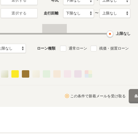
〜
年式
選択する
〜
走行距離
選択する
初代
月～2026年6月
2013年7月～2019年7月
ル
生産モデル
上限なし
ローン種類
通常ローン
残価・据置ローン
この条件で新着メールを受け取る