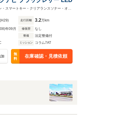
純正フルセグナビ・ブラックレザー・シートヒーター・LED・Bカメラ・クルコン・スマートキー・クリアランスソナー・オートハイビーム・純正18インチAW
3.2
(H29)
万km
走行距離
R08)年09月
なし
修復歴
法定整備付
整備
C
コラム7AT
ミッション
無
在庫確認・見積依頼
追加
料