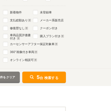
新着物件
未登録車
支払総額あり
メーカー系販売店
修復歴なし
クーポン付き
車両品質評価書
購入プラン付き
付き
カーセンサーアフター保証対象車
360
°画像付き車両
オンライン相談可
5
条件をクリア
台 検索する