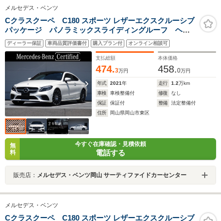
メルセデス・ベンツ
Cクラスクーペ C180 スポーツ レザーエクスクルーシブ
パッケージ パノラミックスライディングルーフ ヘッ
ドアップディスプレイ レーダーセーフティーパッケー
ディーラー保証
車両品質評価書付
購入プラン付
オンライン相談可
ジ meコネクト エアサスペンション パワーシート
シートヒーター バックカメラ ETC2.0
支払総額
本体価格
474.
458.
3
0
万円
万円
年式
2021
年
走行
1.2
万km
車検
車検整備付
修復
なし
保証
保証付
整備
法定整備付
住所
岡山県岡山市東区
今すぐ在庫確認・見積依頼
無
電話する
料
販売店：
メルセデス・ベンツ岡山 サーティファイドカーセンター
メルセデス・ベンツ
Cクラスクーペ C180 スポーツ レザーエクスクルーシブ