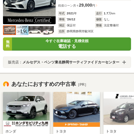
29,000
残価ローン
月々
円
年式
2021
年
走行
1.7
万km
車検
'26/12
修復
なし
保証
保証付
整備
法定整備付
住所
静岡県静岡市駿河区
今すぐ在庫確認・見積依頼
無
電話する
料
販売店：
メルセデス・ベンツ東名静岡サーティファイドカーセンター
あなたにおすすめの中古車
［PR］
ホンダ
トヨタ
トヨタ