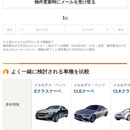
物件更新時にメールを受け取る
1
/1
最初
前の30件
次の30件
最後
※人気のクルマは平均1ヶ月で掲載終了
物件数合計1万台以上のメーカー｜算出データ期間：2024年9月～11月｜内容：物件数合計1万
台以上のメーカーのうち、掲載が終了した物件数が1,000台以上の場合
よく一緒に検討される車種を比較
メルセデス・ベンツ
メルセデス・ベンツ
メルセデ
Eクラスクーペ
CLEクーペ
CLKク
基本情報