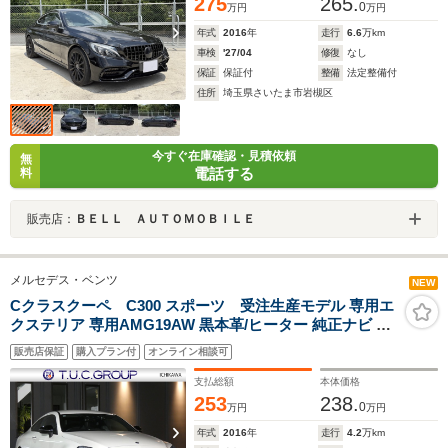
275
265.
0
万円
万円
年式
2016
年
走行
6.6
万km
車検
'27/04
修復
なし
保証
保証付
整備
法定整備付
住所
埼玉県さいたま市岩槻区
今すぐ在庫確認・見積依頼
無
電話する
料
販売店：
ＢＥＬＬ ＡＵＴＯＭＯＢＩＬＥ
メルセデス・ベンツ
NEW
Cクラスクーペ C300 スポーツ 受注生産モデル 専用エ
クステリア 専用AMG19AW 黒本革/ヒーター 純正ナビ 地
デジ Bカメラ 前後ドラレコ ダイナミックセレクト パドル
販売店保証
購入プラン付
オンライン相談可
シフト キーレスゴー レーダーセーフティPKG トランク
スルー LEDライト 2年保証付
支払総額
本体価格
253
238.
0
万円
万円
年式
2016
年
走行
4.2
万km