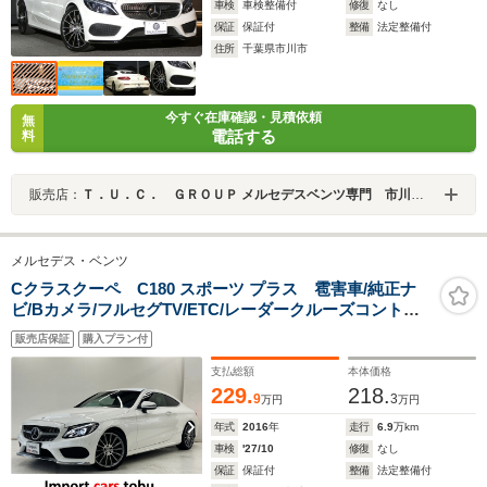
車検
車検整備付
修復
なし
保証
保証付
整備
法定整備付
住所
千葉県市川市
今すぐ在庫確認・見積依頼
無
電話する
料
販売店：
Ｔ．Ｕ．Ｃ． ＧＲＯＵＰ メルセデスベンツ専門 市川／（株）リガル
メルセデス・ベンツ
Cクラスクーペ C180 スポーツ プラス 雹害車/純正ナ
ビ/Bカメラ/フルセグTV/ETC/レーダークルーズコントロ
ール/ブラインドスポットモニター/シートヒーター/パワー
販売店保証
購入プラン付
シート/黒革シート/スマートキー/キーレス
支払総額
本体価格
229.
218.
9
3
万円
万円
年式
2016
年
走行
6.9
万km
車検
'27/10
修復
なし
保証
保証付
整備
法定整備付