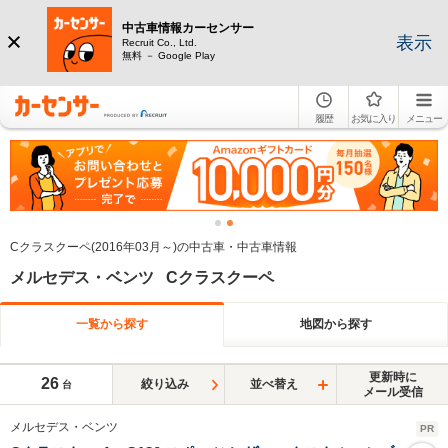
中古車情報カーセンサー
表示
Recruit Co., Ltd.
無料 － Google Play
履歴
お気に入り
メニュー
Cクラスクーペ(2016年03月～)の中古車・中古車情報
メルセデス・ベンツ Cクラスクーペ
一覧から探す
地図から探す
更新時に
26
絞り込み
並べ替え
台
メール受信
メルセデス・ベンツ
PR