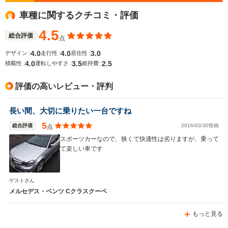
車種に関するクチコミ・評価
4.5
総合評価
点
4.0
4.0
3.0
デザイン :
走行性 :
居住性 :
4.0
3.5
2.5
積載性 :
運転しやすさ :
維持費 :
評価の高いレビュー・評判
長い間、大切に乗りたい一台ですね
5
総合評価
2016/03/30投稿
点
スポーツカーなので、狭くて快適性は劣りますが、乗って
て楽しい車です
ゲストさん
メルセデス・ベンツ Cクラスクーペ
もっと見る