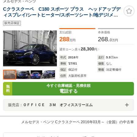
メルセデス・ベンツ
Cクラスクーペ C180 スポーツ プラス ヘッドアップデ
ィスプレイ/シートヒーター/スポーツシート/地デジ/メモ
リ付きパワーシート/スポーツサスペンション/ダイヤモン
販売店保証
ドグリル/レーダーセーフティーパッケージ/ETC
支払総額
本体価格
288
268.
0
万円
万円
28,300
通常ローン
月々
円
年式
2016
年
走行
5.9
万km
車検
'27/01
修復
なし
保証
保証付
整備
法定整備付
住所
大阪府松原市
今すぐ在庫確認・見積依頼
無
電話する
料
販売店：
ＯＦＦＩＣＥ ３Ｍ オフィススリーエム
メルセデス・ベンツ Cクラスクーペ 2016年03月～（全国）の中古車