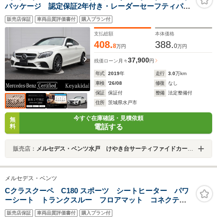
パッケージ 認定保証2年付き・レーダーセーフティパッ
ケージ・パノラミックスライディングルーフ・ヘッドア
販売店保証
車両品質評価書付
購入プラン付
ップディスプレイ・レザーエクスクルーシブパッケージ
支払総額
本体価格
408.
388.
8
0
万円
万円
37,900
残価ローン
月々
円
年式
2019
年
走行
3.0
万km
車検
'26/08
修復
なし
保証
保証付
整備
法定整備付
住所
茨城県水戸市
今すぐ在庫確認・見積依頼
無
電話する
料
販売店：
メルセデス・ベンツ水戸 けやき台サーティファイドカーセンター
メルセデス・ベンツ
Cクラスクーペ C180 スポーツ シートヒーター パワ
ーシート トランクスルー フロアマット コネクテッ
ド機能 ナビ CD ミュージックサーバー 音楽プレー
販売店保証
車両品質評価書付
購入プラン付