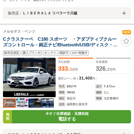
販売店：
ＬＩＢＥＲＡＬＡ リベラーラ川越
メルセデス・ベンツ
NEW
Cクラスクーペ C180 スポーツ ・アダプティブクルー
ズコントロール・純正ナビ/Bluetooth/USB/ディスク・バ
ックカメラ・黒革シート/シートヒーター・フルセグ・
販売店保証
購入プラン付
オンライン相談可
360°画像付
ETC・純正18AW・取扱説明書・保証書・LEDライト・
BLIS
支払総額
本体価格
333.
326.
3
2
万円
万円
31,400
通常ローン
月々
円
年式
2017
年
走行
7.3
万km
車検
'26/11
修復
なし
保証
保証付
整備
法定整備付
住所
福岡県久留米市
今すぐ在庫確認・見積依頼
無
電話する
料