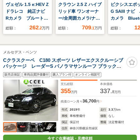
ヴェゼル 1.5 e:HEV Z
クラウン 2.5 Z ハイブ
ピクシスエポック
ドラレコ 純正ナビ
リッド車 ワンオーナ
G SAIII ナ
Rカメラ ブルートゥ
ー/全周囲カメラ/ナビ/
カメラ Bluet
ース
クルコン/フルエア
262
709
1
総額：
.2
万円
総額：
.1
万円
総額：
ロ/ETC/純正アルミ/衝
突被害軽減ブレーキ/
急発進抑制装置/後側
メルセデス・ベンツ
方検知/先進ライト/電
源コンセント/本革
Cクラスクーペ C180 スポーツ レザーエクスクルーシブ
パッケージ レーダーS パノラマサンルーフ ブラックレ
ザー シートヒーター ナビTVカメラ エアバランスパッケ
販売店保証
車両品質評価書付
購入プラン付
オンライン相談可
ージ AMGエアロ&AMG19アルミ エアサス マルチビーム
LEDヘッドライト デジタルメーター カープレイ対応 後期
支払総額
本体価格
モデル
355
337.
8
万円
万円
36,700
残価ローン
月々
円
年式
2019
年
走行
3.3
万km
車検
車検整備付
修復
なし
保証
保証付
整備
法定整備付
住所
神奈川県横浜市緑区
今すぐ在庫確認・見積依頼