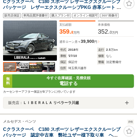
Cクラスクーペ C180 スポーツ レザーエクスクルーシブ
パッケージ レザーエクスクルーシブPKG 赤革シート サ
ンルーフ レーダーセーフティPKG ACC LKA BSM
販売店保証
車両品質評価書付
購入プラン付
オンライン相談可
360°画像付
HUD 12.3インチコックピットディスプレイ シートヒータ
ー パワーシート 19インチAMGマルチスポークアルミ ド
支払総額
本体価格
ライブレコーダー
359.
352.
8
0
万円
万円
39,900
通常ローン
月々
円
年式
2018
年
走行
2.5
万km
車検
'27/10
修復
なし
保証
保証付
整備
法定整備付
住所
埼玉県川越市
今すぐ在庫確認・見積依頼
無
電話する
料
カーセンサーアフター保証がBプランに付いています
販売店：
ＬＩＢＥＲＡＬＡ リベラーラ川越
メルセデス・ベンツ
PR
Cクラスクーペ C180 スポーツ レザーエクスクルーシブ
パッケージ 認定中古車 弊社ユザー様下取り車 ヘッ