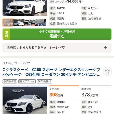
34,000
通常ローン
月々
円
年式
2017
年
走行
6.3
万km
車検
'26/12
修復
なし
保証
保証無
整備
法定整備無
住所
愛知県北名古屋市
今すぐ在庫確認・見積依頼
無
電話する
料
販売店：
ＳＨＡＲＥＹＤＶＡ シャレドワ
メルセデス・ベンツ
Cクラスクーペ C180 スポーツ レザーエクスクルーシブ
パッケージ C63仕様 ローダウン 20インチ アンビエント
連動AC吹き出し口 レーダーレザーエクスクルーシブ セ
販売店保証
購入プラン付
360°画像付
ーフティ エアバランスPKG パノラミックスライディング
ルーフ
支払総額
本体価格
398
378.
0
万円
万円
年式
2018
年
走行
3.9
万km
車検
車検整備付
修復
なし
保証
保証付
整備
法定整備付