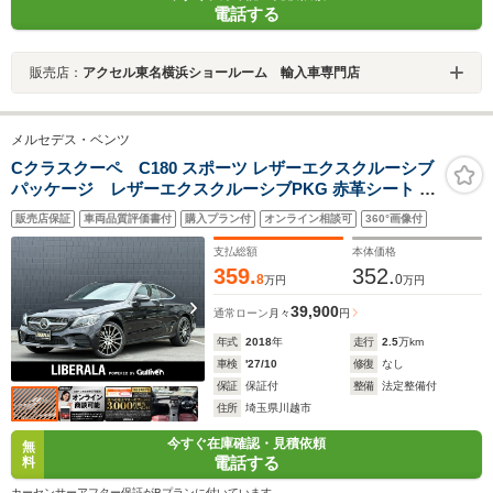
電話する
販売店：
アクセル東名横浜ショールーム 輸入車専門店
メルセデス・ベンツ
Cクラスクーペ C180 スポーツ レザーエクスクルーシブ
パッケージ レザーエクスクルーシブPKG 赤革シート サ
ンルーフ レーダーセーフティPKG ACC LKA BSM
販売店保証
車両品質評価書付
購入プラン付
オンライン相談可
360°画像付
HUD 12.3インチコックピットディスプレイ シートヒータ
ー パワーシート 19インチAMGマルチスポークアルミ ド
支払総額
本体価格
ライブレコーダー
359.
352.
8
0
万円
万円
39,900
通常ローン
月々
円
年式
2018
年
走行
2.5
万km
車検
'27/10
修復
なし
保証
保証付
整備
法定整備付
住所
埼玉県川越市
今すぐ在庫確認・見積依頼
無
電話する
料
カーセンサーアフター保証がBプランに付いています