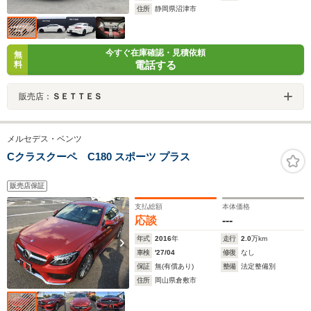
住所
静岡県沼津市
今すぐ在庫確認・見積依頼
無
電話する
料
販売店：
ＳＥＴＴＥＳ
メルセデス・ベンツ
Cクラスクーペ C180 スポーツ プラス
販売店保証
支払総額
本体価格
応談
---
年式
2016
年
走行
2.0
万km
車検
'27/04
修復
なし
保証
無(有償あり)
整備
法定整備別
住所
岡山県倉敷市