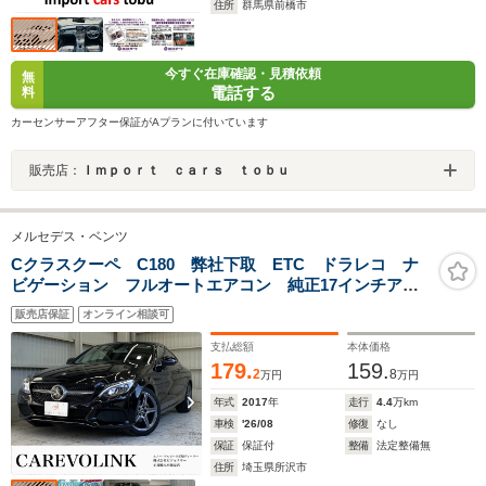
住所
群馬県前橋市
今すぐ在庫確認・見積依頼
無
電話する
料
カーセンサーアフター保証がAプランに付いています
販売店：
Ｉｍｐｏｒｔ ｃａｒｓ ｔｏｂｕ
メルセデス・ベンツ
Cクラスクーペ C180 弊社下取 ETC ドラレコ ナ
ビゲーション フルオートエアコン 純正17インチアル
ミホイール スペアキー マニュアルモード オートウ
販売店保証
オンライン相談可
インドウ シートヒーター キーレス スマートキー バ
ックカメラ
支払総額
本体価格
179.
159.
2
8
万円
万円
年式
2017
年
走行
4.4
万km
車検
'26/08
修復
なし
保証
保証付
整備
法定整備無
住所
埼玉県所沢市