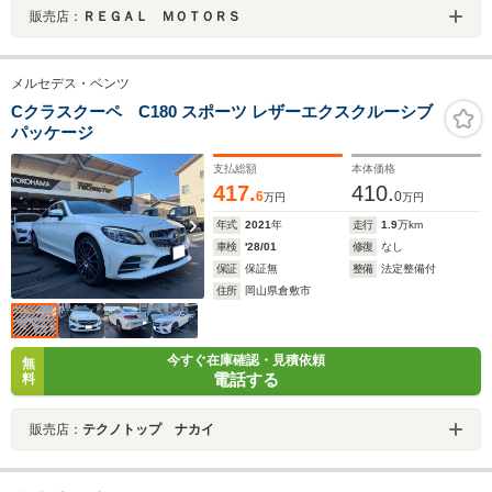
販売店：
ＲＥＧＡＬ ＭＯＴＯＲＳ
メルセデス・ベンツ
Cクラスクーペ C180 スポーツ レザーエクスクルーシブ
パッケージ
支払総額
本体価格
417.
410.
6
0
万円
万円
年式
2021
年
走行
1.9
万km
車検
'28/01
修復
なし
保証
保証無
整備
法定整備付
住所
岡山県倉敷市
今すぐ在庫確認・見積依頼
無
電話する
料
販売店：
テクノトップ ナカイ