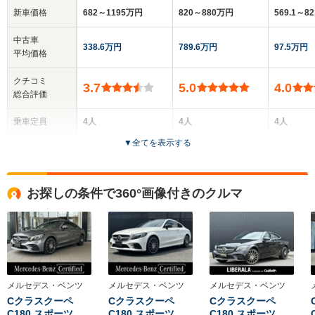
新車価格
682～1195万円
820～880万円
569.1～8
中古車
338.6万円
789.6万円
97.5万円
平均価格
クチコミ
3.7
5.0
4.0
総合評価
乗車定員
4人
4人
4人
▼
全てを表示する
ドア数
2ドア
2ドア
2ドア
全高
全高
全高
お探しの条件で360°画像付きのクルマ
1.43m
1.42m
1.4m
全幅
全幅
全
サイズ
1.86m
1.86m
1.
全長
全長
(全長x全幅x全高)
4.83m～4.86m
4.85m
4.64m
メルセデス・ベンツ
メルセデス・ベンツ
メルセデス・ベンツ
Cクラスクーペ
Cクラスクーペ
Cクラスクーペ
C180 スポーツ…
C180 スポーツ…
C180 スポーツ…