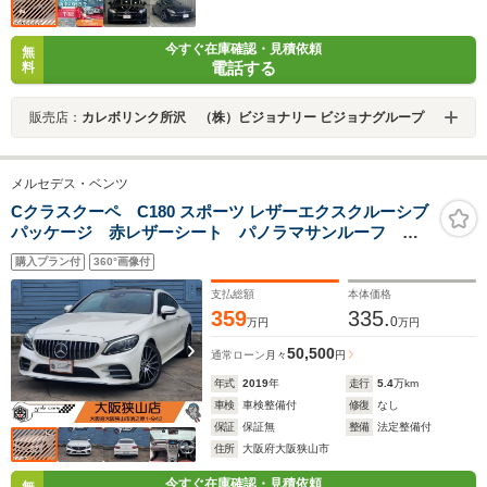
今すぐ在庫確認・見積依頼
無
電話する
料
販売店：
カレボリンク所沢 （株）ビジョナリー ビジョナグループ
メルセデス・ベンツ
Cクラスクーペ C180 スポーツ レザーエクスクルーシブ
パッケージ 赤レザーシート パノラマサンルーフ ド
ライブレコーダー エアサス シートヒーター ナビ
購入プラン付
360°画像付
バックカメラ LEDヘッドライト 純正アルミホイー
ル スペアキー有 ETC
支払総額
本体価格
359
335.
0
万円
万円
50,500
通常ローン
月々
円
年式
2019
年
走行
5.4
万km
車検
車検整備付
修復
なし
保証
保証無
整備
法定整備付
住所
大阪府大阪狭山市
今すぐ在庫確認・見積依頼