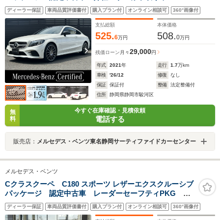
ドアップディスプレイ エアバランスパッケージ メモ
ディーラー保証
車両品質評価書付
購入プラン付
オンライン相談可
360°画像付
リー付き電動シート シートヒーター レーダーセーフ
ティパッケージ バックカメラ エアサスペンション
支払総額
本体価格
525.
508.
6
0
万円
万円
29,000
残価ローン
月々
円
年式
2021
年
走行
1.7
万km
車検
'26/12
修復
なし
保証
保証付
整備
法定整備付
住所
静岡県静岡市駿河区
今すぐ在庫確認・見積依頼
無
電話する
料
販売店：
メルセデス・ベンツ東名静岡サーティファイドカーセンター
メルセデス・ベンツ
Cクラスクーペ C180 スポーツ レザーエクスクルーシブ
パッケージ 認定中古車 レーダーセーフティPKG レ
ザーエクスクルーシブPKG パノラマ 前席パワーシー
ディーラー保証
車両品質評価書付
購入プラン付
オンライン相談可
360°画像付
ト シートヒーター 本革黒シート ブラックアッシュ