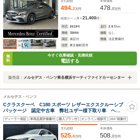
ウッドインテリアトリム パフュームアトマイザー
支払総額
本体価格
494.
478.
2
0
万円
万円
21,400
残価ローン
月々
円
年式
2019
年
走行
2.9
万km
車検
'28/04
修復
なし
保証
保証付
整備
法定整備付
住所
東京都町田市
今すぐ在庫確認・見積依頼
無
電話する
料
販売店：
メルセデス・ベンツ東名横浜サーティファイドカーセンター
メルセデス・ベンツ
Cクラスクーペ C180 スポーツ レザーエクスクルーシブ
パッケージ 認定中古車 弊社ユザー様下取り車 ヘッ
ドアップディスプレイ エアバランスパッケージ メモ
ディーラー保証
車両品質評価書付
購入プラン付
オンライン相談可
360°画像付
リー付き電動シート シートヒーター レーダーセーフ
ティパッケージ バックカメラ エアサスペンション
支払総額
本体価格
525.
508.
6
0
万円
万円