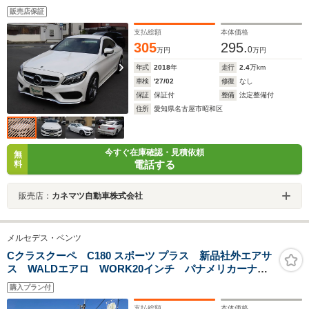
トヒーター キーレスゴー LEDヘッドライト AMGス
販売店保証
タイリング 純正HDDナビ バックカメラ ブラインド
スポット
支払総額
本体価格
305
295.
0
万円
万円
年式
2018
年
走行
2.4
万km
車検
'27/02
修復
なし
保証
保証付
整備
法定整備付
住所
愛知県名古屋市昭和区
今すぐ在庫確認・見積依頼
無
電話する
料
販売店：
カネマツ自動車株式会社
メルセデス・ベンツ
Cクラスクーペ C180 スポーツ プラス 新品社外エアサ
ス WALDエアロ WORK20インチ パナメリカーナグ
リル
購入プラン付
支払総額
本体価格