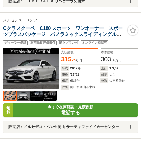
販売店：
ＬＩＢＥＲＡＬＡ リベラーラ久留米
メルセデス・ベンツ
Cクラスクーペ C180 スポーツ ワンオーナー スポー
ツプラスパッケージ パノラミックスライディングルー
フ レーダーセーフティーパッケージ meコネクト 革
ディーラー保証
車両品質評価書付
購入プラン付
オンライン相談可
色クランベリーレッド レザーシート パワーシート
シートヒーター
支払総額
本体価格
315.
303.
5
0
万円
万円
年式
2017
年
走行
3.9
万km
車検
'27/01
修復
なし
保証
保証付
整備
法定整備付
住所
岡山県岡山市東区
今すぐ在庫確認・見積依頼
無
電話する
料
販売店：
メルセデス・ベンツ岡山 サーティファイドカーセンター