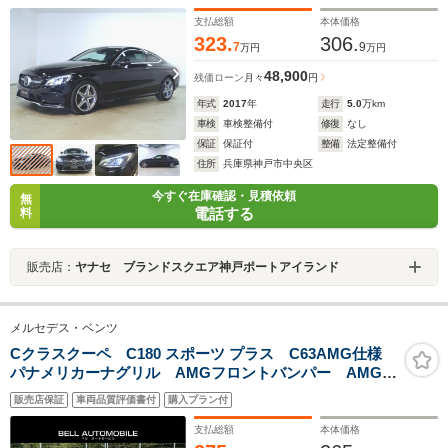
ヤー接続 Bluetooth接続 TV DVD再生 ETC LED
ヘッドライト
支払総額
本体価格
323.
306.
7
9
万円
万円
48,900
残価ローン
月々
円
年式
2017
年
走行
5.0
万km
車検
車検整備付
修復
なし
保証
保証付
整備
法定整備付
住所
兵庫県神戸市中央区
今すぐ在庫確認・見積依頼
無
電話する
料
販売店：
ヤナセ ブランドスクエア神戸ポートアイランド
メルセデス・ベンツ
Cクラスクーペ C180 スポーツ プラス C63AMG仕様
パナメリカーナグリル AMGフロントバンパー AMGリ
アバンパー ディーラーメンテナンス レザーシート
販売店保証
車両品質評価書付
購入プラン付
ナビ バックカメラ ドラレコ
支払総額
本体価格