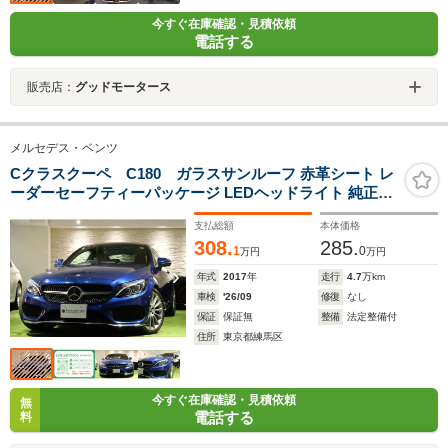
今すぐ在庫確認・見積依頼
電話する
販売店：
グッドモータース
メルセデス・ベンツ
Cクラスクーペ C180 ガラスサンルーフ 赤革シート レ
ーダーセーフティーパッケージ LEDヘッドライト 純正ナ
ビ バックカメラ 前後パークセンサー シートヒーター メ
支払総額
本体価格
モリー付パワーシート パドルシフト Bluetooth ETC
308.
285.
1
0
万円
万円
年式
2017
年
走行
4.7
万km
車検
'26/09
修復
なし
保証
保証無
整備
法定整備付
住所
東京都練馬区
今すぐ在庫確認・見積依頼
無
電話する
料