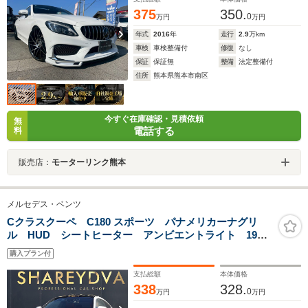
375
350.
0
万円
万円
年式
2016
年
走行
2.9
万km
車検
車検整備付
修復
なし
保証
保証無
整備
法定整備付
住所
熊本県熊本市南区
今すぐ在庫確認・見積依頼
無
電話する
料
販売店：
モーターリンク熊本
メルセデス・ベンツ
Cクラスクーペ C180 スポーツ パナメリカーナグリ
ル HUD シートヒーター アンビエントライト 19イ
ンチAW パワーシート パワートランク レッドレザ
購入プラン付
ーシート パノラミックスライディングルーフ ドラレ
コ
支払総額
本体価格
338
328.
0
万円
万円