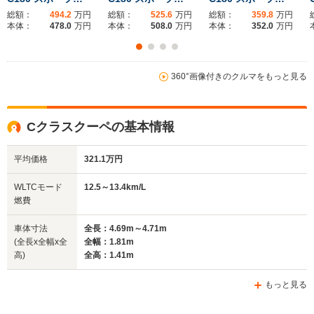
総額：
494.2
万円
総額：
525.6
万円
総額：
359.8
万円
ホイールベース
ホイールベース
ホイー
本体：
478.0
万円
本体：
508.0
万円
本体：
352.0
万円
-m
-m
11.3～12.9km/L
14.5km/L
└市街地:7.8～
360°画像付きのクルマをもっと見る
└市街地:9.8～
10.0km/L
WLTCモード
9.9km/L
└郊外:11.5～
-
燃費
└郊外:14.9～
13.2km/L
15.1km/L
Cクラスクーペの基本情報
└高速道路:13.5～
└高速道路:17.8km/L
15.0km/L
平均価格
321.1万円
排気量
1496～2999cc
1997cc
1795～34
WLTCモード
12.5～13.4km/L
駆動方式
FR、4WD
FR
FR
燃費
車体寸法
全長：4.69m～4.71m
(全長x全幅x全
全幅：1.81m
高)
全高：1.41m
もっと見る