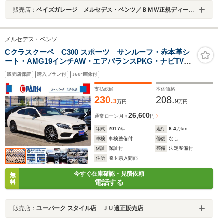
販売店：
ベイズガレージ メルセデス・ベンツ／ＢＭＷ正規ディーラー車専門店
メルセデス・ベンツ
Cクラスクーペ C300 スポーツ サンルーフ・赤本革シ
ート・AMG19インチAW・エアバランスPKG・ナビTV・
バックカメラ・Bluetooth・キーレスゴー・パワートラン
販売店保証
購入プラン付
360°画像付
ク・LEDライト・HUD・ETC・コーナーセンサー・USB
支払総額
本体価格
230.
208.
3
9
万円
万円
26,600
通常ローン
月々
円
年式
2017
年
走行
6.4
万km
車検
車検整備付
修復
なし
保証
保証付
整備
法定整備付
住所
埼玉県入間郡
今すぐ在庫確認・見積依頼
無
電話する
料
販売店：
ユーパーク スタイル店 ＪＵ適正販売店