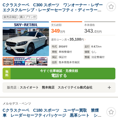
Cクラスクーペ C300 スポーツ ワンオーナー・レザー
エクスクルーシブ・レーダーセーフティ・ディーラー記
録簿・スペアキー・ターボ・245PS
販売店保証
購入プラン付
支払総額
本体価格
349
343.
0
万円
万円
35,100
通常ローン
月々
円
年式
2016
年
走行
0.6
万km
車検
車検整備付
修復
なし
保証
保証付
整備
法定整備付
住所
熊本県熊本市南区
今すぐ在庫確認・見積依頼
無
電話する
料
販売店：
スカイオート 熊本南店 スカイリテイル株式会社
メルセデス・ベンツ
Cクラスクーペ C180 スポーツ ユーザー買取 禁煙
車 レーダーセーフティパッケージ 黒革シート シー