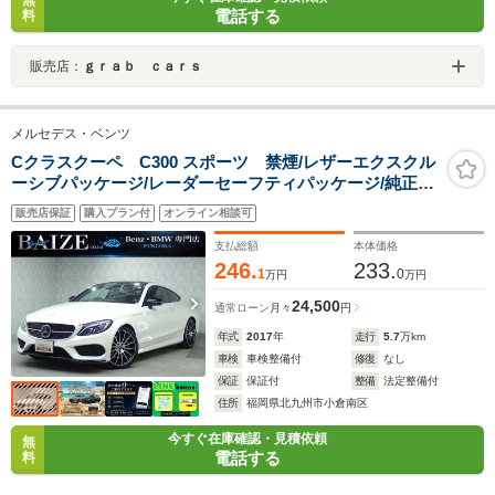
無
電話する
料
販売店：
ｇｒａｂ ｃａｒｓ
メルセデス・ベンツ
Cクラスクーペ C300 スポーツ 禁煙/レザーエクスクル
ーシブパッケージ/レーダーセーフティパッケージ/純正
HDDナビ/Bluetooth/バックカメラ/アダプティブクルーズ
販売店保証
購入プラン付
オンライン相談可
コントロール/ブラインドスポットモニター/ETC
支払総額
本体価格
246.
233.
1
0
万円
万円
24,500
通常ローン
月々
円
年式
2017
年
走行
5.7
万km
車検
車検整備付
修復
なし
保証
保証付
整備
法定整備付
住所
福岡県北九州市小倉南区
今すぐ在庫確認・見積依頼
無
電話する
料