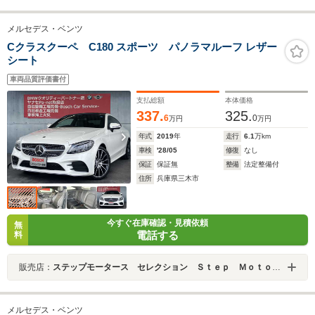
メルセデス・ベンツ
Cクラスクーペ C180 スポーツ パノラマルーフ レザー
シート
車両品質評価書付
支払総額
本体価格
337.
325.
6
0
万円
万円
年式
2019
年
走行
6.1
万km
車検
'28/05
修復
なし
保証
保証無
整備
法定整備付
住所
兵庫県三木市
今すぐ在庫確認・見積依頼
無
電話する
料
販売店：
ステップモータース セレクション Ｓｔｅｐ Ｍｏｔｏｒｓ ｓｅｌｅｃｔｉｏｎ
メルセデス・ベンツ