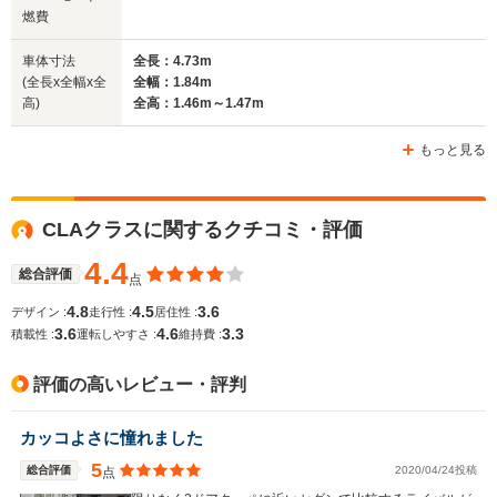
燃費
車体寸法
全長：4.73m
(全長x全幅x全
全幅：1.84m
高)
全高：1.46m～1.47m
もっと見る
CLAクラスに関するクチコミ・評価
4.4
総合評価
点
4.8
4.5
3.6
デザイン :
走行性 :
居住性 :
3.6
4.6
3.3
積載性 :
運転しやすさ :
維持費 :
評価の高いレビュー・評判
カッコよさに憧れました
5
総合評価
2020/04/24投稿
点