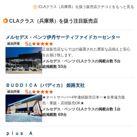
CLAクラス（兵庫県）を扱う販売店クチコミをもっと見る
CLAクラス（兵庫県）を扱う注目販売店
メルセデス・ベンツ伊丹サーティファイドカーセンター
5
総合評価
点
正規販売店ならではの厳選された豊富な品揃えと安心
をお届け致します。
5
メルセデス・ベンツ CLAクラスの
掲載台数
台
53
総掲載数
台
ＢＵＤＤＩＣＡ（バディカ） 姫路支社
5
総合評価
点
★オートサーバー4年連続販売日本一★全車遠方販
売・業販・店頭販売OK★
1
メルセデス・ベンツ CLAクラスの
掲載台数
台
69
総掲載数
台
ｐｌｕｓ Ａ