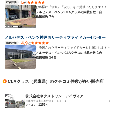
5
総合評価
点
お客様に『信頼』『安心』をご提供いたします！！
1
メルセデス・ベンツ CLAクラスの
掲載台数
台
7
総掲載数
台
メルセデス・ベンツ神戸西サーティファイドカーセンター
4.9
総合評価
点
～厳選されたサーティファイドカーをお届けします～
1
メルセデス・ベンツ CLAクラスの
掲載台数
台
14
総掲載数
台
CLAクラス（兵庫県）のクチコミ件数が多い販売店
株式会社ネクストワン アイヴィア
兵庫県宝塚市山本野里１－５５－１
1255
クチコミ：
件