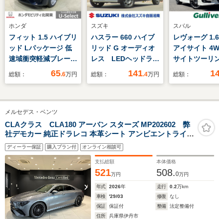
ホンダ
スズキ
スバル
フィット 1.5 ハイブリ
ハスラー 660 ハイブ
レヴォーグ 1.6 
ッド Lパッケージ 低
リッド G オーディオ
アイサイト 4W
速域衝突軽減ブレーキ
レス LEDヘッドラン
サイトツーリ
Mナビ Rカメラ ETC
プ キーレスプッシュ
スト プリク
65
141
1
総額：
.6
万円
総額：
.4
万円
総額：
スマートキー
スタート アダプティ
ブレーキ デ
ブクルーズコントロー
ンナーミラー
ル ステアリングオー
アロ 純正8イ
メルセデス・ベンツ
ディオスイッチ マイ
ビ バックカ
ルドハイブリッド 衝
ルーズコント
CLAクラス CLA180 アーバン スターズ MP202602 弊
社デモカー 純正ドラレコ 本革シート アンビエントライト
突被害軽減ブレーキ
LEDオートラ
360度カメラ
後退時ブレーキサポー
ーフレザーシ
ディーラー保証
購入プラン付
オンライン相談可
ト
マートキー
支払総額
本体価格
521
508.
0
万円
万円
年式
2026
年
走行
0.2
万km
車検
'29/03
修復
なし
保証
保証付
整備
法定整備付
住所
兵庫県伊丹市