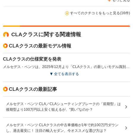
すべてのクチコミをもっと見る(16件)
CLAクラスに関する関連情報
CLAクラスの最新モデル情報
CLAクラスの仕様変更を発表
メルセデス・ベンツは、2025年12月より「CLAクラス」の新しいモデル識別コードMP202602を追加して発売した。このモデルでは、MBUXインテリアアシスタントが有償オプションの「アドバンスドパッケージ」から削除される。標準装備としていた指紋認証機能も廃止される一方、「CLA200dアーバン スターズ」のナイトパッケージが標準化され、よりスポーティな印象を与える仕様へと進化している。（2025.12）
全てを表示する
CLAクラスの最新記事
メルセデス・ベンツ CLA／CLAシューティングブレークの「前期型」は
後期型より100万円以上安く狙えるが、“買い”なのか？
メルセデス・ベンツ CLAクラスの中古車価格が1年で約100万円ダウン
し、過去最安に！ 注目の輸入セダン、今オススメな選び方は？