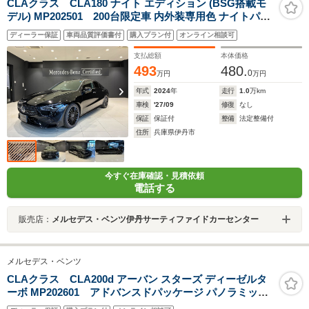
CLAクラス CLA180 ナイト エディション (BSG搭載モ
デル) MP202501 200台限定車 内外装専用色 ナイトパッ
ケージ ブラックウッドトリム
ディーラー保証
車両品質評価書付
購入プラン付
オンライン相談可
支払総額
本体価格
493
480.
0
万円
万円
年式
2024
年
走行
1.0
万km
車検
'27/09
修復
なし
保証
保証付
整備
法定整備付
住所
兵庫県伊丹市
今すぐ在庫確認・見積依頼
電話する
販売店：
メルセデス・ベンツ伊丹サーティファイドカーセンター
メルセデス・ベンツ
CLAクラス CLA200d アーバン スターズ ディーゼルタ
ーボ MP202601 アドバンスドパッケージ パノラミック
スライディングルーフ