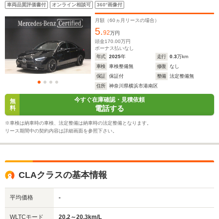
ージ パノラミックスライディングルーフ ヘッドアッ
車両品質評価書付
オンライン相談可
360°画像付
プディスプレイ MBUXARナビゲーション 360°カメラ
システム ドライビングアシスタンスパッケージ
月額（
60
ヵ月リースの場合）
5.
92
万円
頭金
170.00
万円
ボーナス払いなし
年式
2025
年
走行
0.3
万km
車検
車検整備無
修復
なし
保証
保証付
整備
法定整備無
住所
神奈川県横浜市港南区
今すぐ在庫確認・見積依頼
無
電話する
料
※車検は納車時の車検、法定整備は納車時の法定整備となります。
リース期間中の契約内容は詳細画面を参照下さい。
CLAクラスの基本情報
平均価格
-
WLTCモード
20.2～20.3km/L