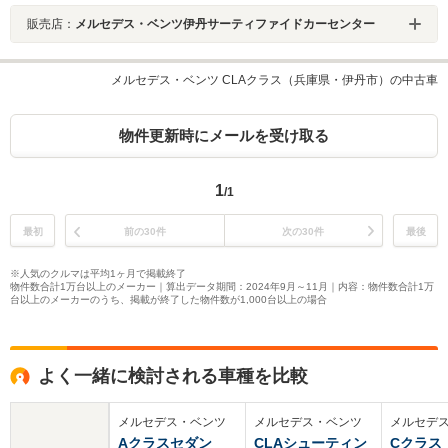
販売店：
メルセデス・ベンツ伊丹サーティファイドカーセンター
メルセデス・ベンツ CLAクラス（兵庫県・伊丹市）の中古車
物件更新時にメールを受け取る
1
/1
最初
前の30件
次の30件
最後
※人気のクルマは平均1ヶ月で掲載終了
物件数合計1万台以上のメーカー｜算出データ期間：2024年9月～11月｜内容：物件数合計1万
台以上のメーカーのうち、掲載が終了した物件数が1,000台以上の場合
よく一緒に検討される車種を比較
メルセデス・ベンツ
メルセデス・ベンツ
メルセデ
Aクラスセダン
CLAシューティン
Cクラス