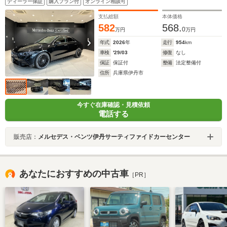
ディーラー保証
購入プラン付
オンライン相談可
支払総額
本体価格
582
568.
0
万円
万円
年式
2026
年
走行
954
km
車検
'29/03
修復
なし
保証
保証付
整備
法定整備付
住所
兵庫県伊丹市
今すぐ在庫確認・見積依頼
電話する
販売店：
メルセデス・ベンツ伊丹サーティファイドカーセンター
あなたにおすすめの中古車
［PR］