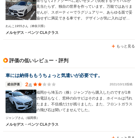
限りなく2ドアクーペに近いセダンで比較するライバルが
見当たらず、独自の世界を作っています。万能ではありま
せんが、スポーティーでラグジュアリー、あらゆる面で妥
協せずに満足できる車です。 デザインが気に入ればぜひ
手に入れたい機種ではないでしょうか。
わんこ1955さん
（神奈川県）
メルセデス・ベンツ CLAクラス
もっと見る
評価の低いレビュー・評判
車には納得ももうちょっと気遣いが必要です。
2
総合評価
2021/10/13投稿
点
福岡から埼玉の（株）ジャンプから購入したのですが1本
の電話もなく、窓枠の白サビはそのまま、ホイールは汚れ
たまま。不信感だけが残りました。また、フロントガラス
の飛び石は聞いてませんでした。
ジャンプさん
（福岡県）
メルセデス・ベンツ CLAクラス
もっと見る