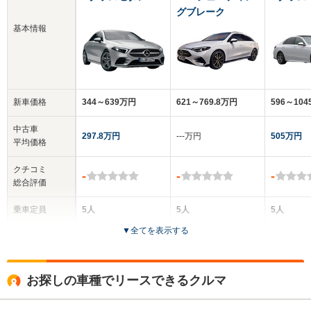
グブレーク
基本情報
新車価格
344～639万円
621～769.8万円
596～10
中古車
297.8万円
‐‐‐万円
505万円
平均価格
クチコミ
-
-
-
総合評価
乗車定員
5人
5人
5人
▼
全てを表示する
ドア数
4ドア
5ドア
4ドア
全高
全高
全
お探しの車種でリースできるクルマ
1.43m～1.46m
1.46m～1.47m
1.