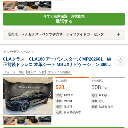
今すぐ在庫確認・見積依頼
電話する
販売店：
メルセデス・ベンツ伊丹サーティファイドカーセンター
メルセデス・ベンツ
CLAクラス CLA180 アーバン スターズ MP202601 純
正前後ドラレコ 本革シート MBUXナビゲーション 360度
カメラ
ディーラー保証
購入プラン付
オンライン相談可
支払総額
本体価格
521
508.
0
万円
万円
年式
2026
年
走行
0.1
万km
車検
'29/03
修復
なし
保証
保証付
整備
法定整備付
住所
兵庫県伊丹市