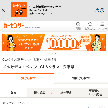
中古車情報カーセンサー
表示
Recruit Co., Ltd.
無料 － Google Play
履歴
お気に入り
メニュー
CLAクラス(伊丹市)の中古車・中古車情報
メルセデス・ベンツ CLAクラス 兵庫県
一覧から探す
地図から探す
更新時に
5
絞り込み
並べ替え
台
メール受信
メルセデス・ベンツ