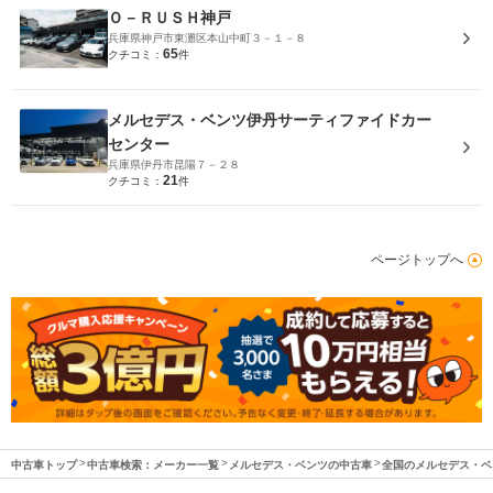
Ｏ－ＲＵＳＨ神戸
兵庫県神戸市東灘区本山中町３－１－８
65
クチコミ：
件
メルセデス・ベンツ伊丹サーティファイドカー
センター
兵庫県伊丹市昆陽７－２８
21
クチコミ：
件
ページトップへ
中古車トップ
中古車検索：メーカー一覧
メルセデス・ベンツの中古車
全国のメルセデス・ベ