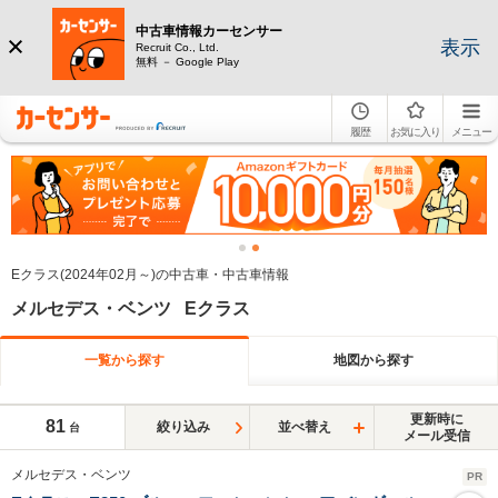
中古車情報カーセンサー
表示
Recruit Co., Ltd.
無料 － Google Play
履歴
お気に入り
メニュー
Eクラス(2024年02月～)の中古車・中古車情報
メルセデス・ベンツ Eクラス
一覧から探す
地図から探す
更新時に
81
絞り込み
並べ替え
台
メール受信
メルセデス・ベンツ
PR