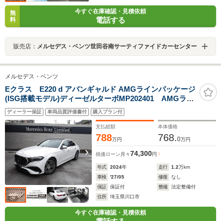
今すぐ在庫確認・見積依頼
無
電話する
料
販売店：
メルセデス・ベンツ世田谷南サーティファイドカーセンター
メルセデス・ベンツ
Eクラス E220 d アバンギャルド AMGラインパッケージ
(ISG搭載モデル)ディーゼルターボMP202401 AMGライ
ン アドバンスドPKG レザーエクスクルーシブPKG
ディーラー保証
車両品質評価書付
購入プラン付
パノラミックルーフ MBUXARナビ デジタルインテリ
アPKG エナチャイジング ヘッドアップディスプレイ
支払総額
本体価格
788
768.
0
万円
万円
74,300
残価ローン
月々
円
年式
2024
年
走行
1.2
万km
車検
'27/05
修復
なし
保証
保証付
整備
法定整備付
住所
埼玉県川口市
今すぐ在庫確認・見積依頼