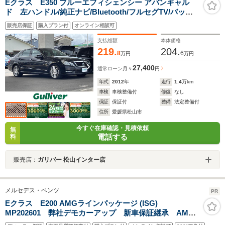
Eクラス E350 ブルーエフィシェンシー アバンギャル
ド 左ハンドル/純正ナビ/Bluetooth/フルセグTV/バック
カメラ/サンルーフ/クルーズコントロール/ブラインドスポ
販売店保証
購入プラン付
オンライン相談可
ットモニター/ETC/パワーシート/シートヒーター/LEDヘ
ッドライト/純正アルミ
支払総額
本体価格
219.
204.
8
6
万円
万円
27,400
通常ローン
月々
円
年式
2012
年
走行
1.4
万km
車検
車検整備付
修復
なし
保証
保証付
整備
法定整備付
住所
愛媛県松山市
今すぐ在庫確認・見積依頼
無
電話する
料
販売店：
ガリバー 松山インター店
メルセデス・ベンツ
PR
Eクラス E200 AMGラインパッケージ (ISG)
MP202601 弊社デモカーアップ 新車保証継承 AMG
ラインパッケージ アドバンスドパッケージ 360°カメ