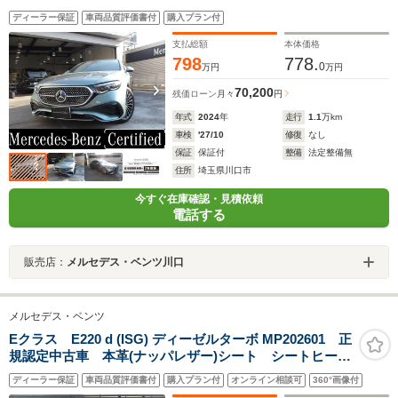
イバーズP・2501
ディーラー保証
車両品質評価書付
購入プラン付
支払総額
本体価格
798
778.
0
万円
万円
70,200
残価ローン
月々
円
年式
2024
年
走行
1.1
万km
車検
'27/10
修復
なし
保証
保証付
整備
法定整備無
住所
埼玉県川口市
今すぐ在庫確認・見積依頼
電話する
販売店：
メルセデス・ベンツ川口
メルセデス・ベンツ
Eクラス E220 d (ISG) ディーゼルターボ MP202601 正
規認定中古車 本革(ナッパレザー)シート シートヒータ
ープラス シートヒーター ラグジュアリーヘッドレス
ディーラー保証
車両品質評価書付
購入プラン付
オンライン相談可
360°画像付
ト マルチコントロールシートバックパッケージ ステ