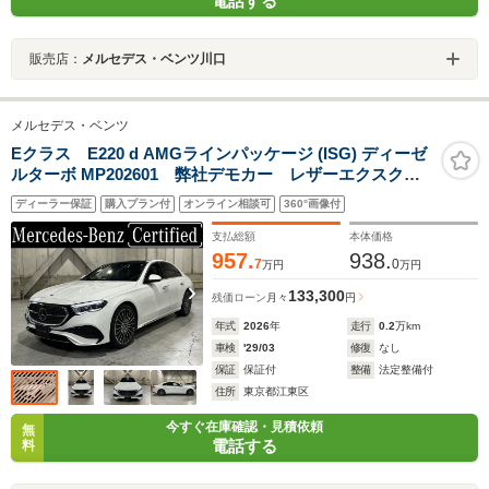
電話する
販売店：
メルセデス・ベンツ川口
メルセデス・ベンツ
Eクラス E220 d AMGラインパッケージ (ISG) ディーゼ
ルターボ MP202601 弊社デモカー レザーエクスクル
ーシブパッケージ AMGラインパッケージ デジタルイ
ディーラー保証
購入プラン付
オンライン相談可
360°画像付
ンテリアパッケージ パノラミックスライディングルー
フ 認定中古車2年付
支払総額
本体価格
957.
938.
7
0
万円
万円
133,300
残価ローン
月々
円
年式
2026
年
走行
0.2
万km
車検
'29/03
修復
なし
保証
保証付
整備
法定整備付
住所
東京都江東区
今すぐ在庫確認・見積依頼
無
電話する
料