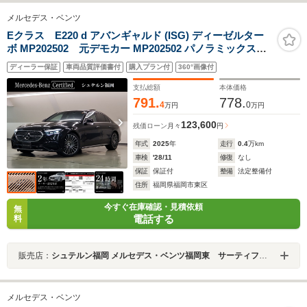
メルセデス・ベンツ
Eクラス E220 d アバンギャルド (ISG) ディーゼルター
ボ MP202502 元デモカー MP202502 パノラミックスラ
イディングルーフ AMGラインパッケージ アドバンスド
ディーラー保証
車両品質評価書付
購入プラン付
360°画像付
パッケージ レザーエクスクルーシブパッケージ
支払総額
本体価格
791.
778.
4
0
万円
万円
123,600
残価ローン
月々
円
年式
2025
年
走行
0.4
万km
車検
'28/11
修復
なし
保証
保証付
整備
法定整備付
住所
福岡県福岡市東区
今すぐ在庫確認・見積依頼
無
電話する
料
販売店：
シュテルン福岡 メルセデス・ベンツ福岡東 サーティファイドカーセンター
メルセデス・ベンツ