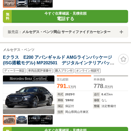
今すぐ在庫確認・見積依頼
無
電話する
料
販売店：
メルセデス・ベンツ岡山 サーティファイドカーセンター
メルセデス・ベンツ
Eクラス E200 アバンギャルド AMGラインパッケージ
(ISG搭載モデル) MP202501 デジタルインテリアパッケ
ージ アドバンスドパッケージ レザーエクスクルーシ
ディーラー保証
車両品質評価書付
購入プラン付
オンライン相談可
ブパッケージ パノラミックスライディングルーフ
支払総額
本体価格
791.
778.
1
0
万円
万円
年式
2025
年
走行
0.4
万km
車検
'28/02
修復
なし
保証
保証付
整備
法定整備付
住所
岡山県岡山市東区
今すぐ在庫確認・見積依頼