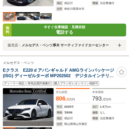
保証
保証付
整備
法定整備付
住所
神奈川県厚木市
今すぐ在庫確認・見積依頼
無
電話する
料
販売店：
メルセデス・ベンツ厚木 サーティファイドカーセンター
メルセデス・ベンツ
Eクラス E220 d アバンギャルド AMGラインパッケージ
(ISG) ディーゼルターボ MP202502 デジタルインテリア
パッケージ アドバンスドパッケージ レザーエクスク
ディーラー保証
車両品質評価書付
購入プラン付
オンライン相談可
ルーシブパッケージ パノラミックスライディングルー
フ ヘッドアップディスプレイ meコネクト パワーシ
支払総額
本体価格
ート シートヒーター
806.
793.
5
0
万円
万円
年式
2025
年
走行
1.5
万km
車検
'28/06
修復
なし
保証
保証付
整備
法定整備付
住所
岡山県岡山市東区