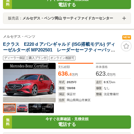
無
電話する
料
販売店：
メルセデス・ベンツ岡山 サーティファイドカーセンター
メルセデス・ベンツ
NEW
Eクラス E220 d アバンギャルド (ISG搭載モデル) ディ
ーゼルターボ MP202501 レーダーセーフティーパッケ
ージ meコネクト パワーシート シートヒーター
ディーラー保証
購入プラン付
オンライン相談可
360度カメラ ETC2.0 ナビゲーション TV パークト
ロニックシステム 18インチアルミホイール
支払総額
本体価格
636.
623.
6
0
万円
万円
年式
2025
年
走行
0.5
万km
車検
'28/08
修復
なし
保証
保証付
整備
法定整備付
住所
岡山県岡山市東区
今すぐ在庫確認・見積依頼
無
電話する
料