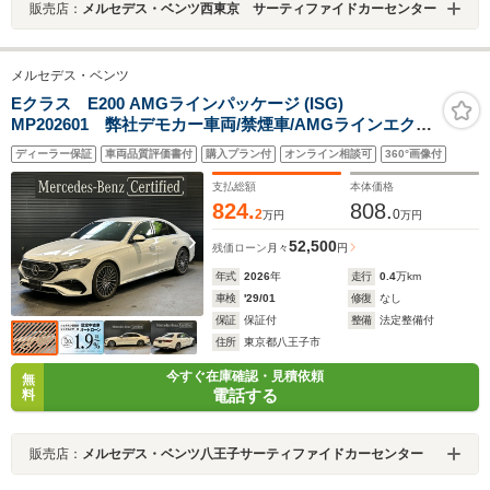
販売店：
メルセデス・ベンツ西東京 サーティファイドカーセンター
メルセデス・ベンツ
Eクラス E200 AMGラインパッケージ (ISG)
MP202601 弊社デモカー車両/禁煙車/AMGラインエクス
テリア/AMGラインインテリア/スポーティエンジンサウ
ディーラー保証
車両品質評価書付
購入プラン付
オンライン相談可
360°画像付
ンド/Apple Car Play/指紋認証機能/ワイヤレス充電/純
正ドラレコ装着車両/デジタルキー/ファブリックルーフラ
支払総額
本体価格
イナー
824.
808.
2
0
万円
万円
52,500
残価ローン
月々
円
年式
2026
年
走行
0.4
万km
車検
'29/01
修復
なし
保証
保証付
整備
法定整備付
住所
東京都八王子市
今すぐ在庫確認・見積依頼
無
電話する
料
販売店：
メルセデス・ベンツ八王子サーティファイドカーセンター