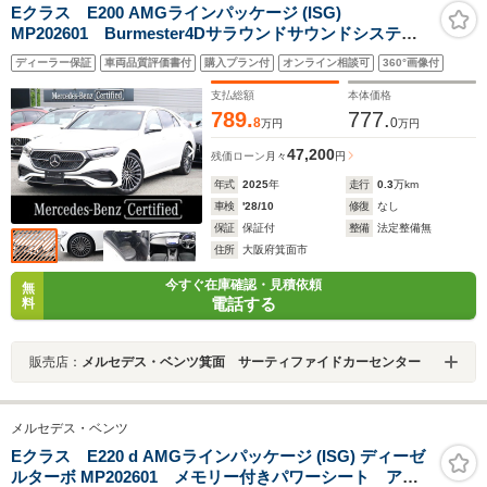
Eクラス E200 AMGラインパッケージ (ISG)
MP202601 Burmester4Dサラウンドサウンドシステ
ム デジタルコックピットディスプレイ ヘッドアップ
ディーラー保証
車両品質評価書付
購入プラン付
オンライン相談可
360°画像付
ディスプレイ フットトランクオープナー ワイヤレス
チャージング メモリー付パワーシート シートヒータ
支払総額
本体価格
ー
789.
777.
8
0
万円
万円
47,200
残価ローン
月々
円
年式
2025
年
走行
0.3
万km
車検
'28/10
修復
なし
保証
保証付
整備
法定整備無
住所
大阪府箕面市
今すぐ在庫確認・見積依頼
無
電話する
料
販売店：
メルセデス・ベンツ箕面 サーティファイドカーセンター
メルセデス・ベンツ
Eクラス E220 d AMGラインパッケージ (ISG) ディーゼ
ルターボ MP202601 メモリー付きパワーシート アン