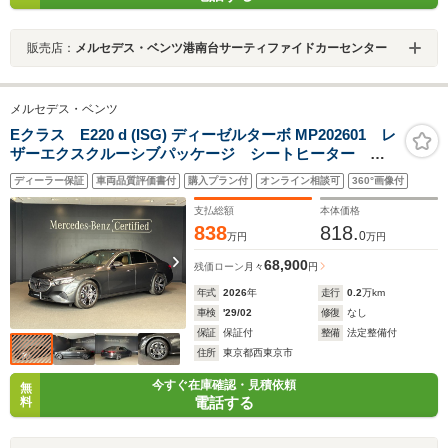
販売店：
メルセデス・ベンツ港南台サーティファイドカーセンター
メルセデス・ベンツ
Eクラス E220 d (ISG) ディーゼルターボ MP202601 レ
ザーエクスクルーシブパッケージ シートヒーター シ
ートベンチレーター エアバランスパッケージ レーダ
ディーラー保証
車両品質評価書付
購入プラン付
オンライン相談可
360°画像付
ーセーフティパッケージ Apple CarPlay Android
Auto スマートキー ワイヤレスチャージング
支払総額
本体価格
838
818.
0
万円
万円
68,900
残価ローン
月々
円
年式
2026
年
走行
0.2
万km
車検
'29/02
修復
なし
保証
保証付
整備
法定整備付
住所
東京都西東京市
今すぐ在庫確認・見積依頼
無
電話する
料