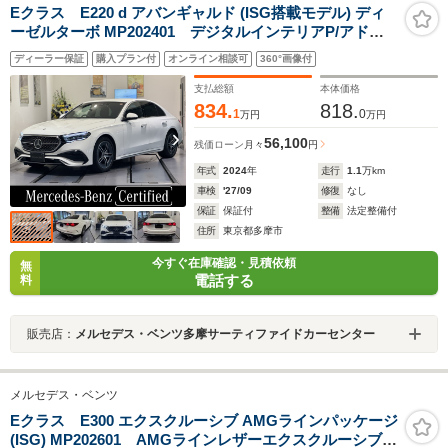
Eクラス E220 d アバンギャルド (ISG搭載モデル) ディ
ーゼルターボ MP202401 デジタルインテリアP/アドバ
ンスドP/レザーエクスクルーシブP/MBUXスーパースクリ
ディーラー保証
購入プラン付
オンライン相談可
360°画像付
ーン/本革ナッパレザーシート/シートヒーターベンチレー
ター/ブルメスターサウンドシステム/ヘッドアップディス
支払総額
本体価格
プレイ/禁煙車両
834.
818.
1
0
万円
万円
56,100
残価ローン
月々
円
年式
2024
年
走行
1.1
万km
車検
'27/09
修復
なし
保証
保証付
整備
法定整備付
住所
東京都多摩市
今すぐ在庫確認・見積依頼
無
電話する
料
販売店：
メルセデス・ベンツ多摩サーティファイドカーセンター
メルセデス・ベンツ
Eクラス E300 エクスクルーシブ AMGラインパッケージ
(ISG) MP202601 AMGラインレザーエクスクルーシブデ