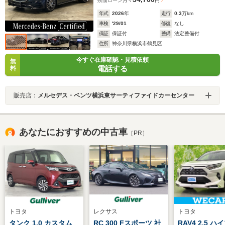
残価ローン
月々
円
年式
2026
年
走行
0.3
万km
車検
'29/01
修復
なし
保証
保証付
整備
法定整備付
住所
神奈川県横浜市鶴見区
今すぐ在庫確認・見積依頼
無
電話する
料
販売店：
メルセデス・ベンツ横浜東サーティファイドカーセンター
あなたにおすすめの中古車
［PR］
トヨタ
レクサス
トヨタ
タンク 1.0 カスタム
RC 300 Fスポーツ 社
RAV4 2.5 