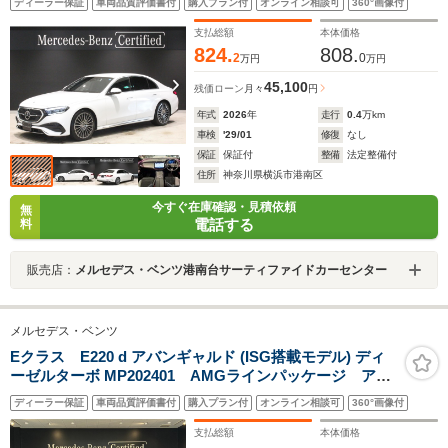
ディーラー保証
車両品質評価書付
購入プラン付
オンライン相談可
360°画像付
ラシステム アンビエントライト レーダーセーフティ
ーパッケージ MBUXARナビゲーション シートヒータ
支払総額
本体価格
ー
824.
808.
2
0
万円
万円
45,100
残価ローン
月々
円
年式
2026
年
走行
0.4
万km
車検
'29/01
修復
なし
保証
保証付
整備
法定整備付
住所
神奈川県横浜市港南区
今すぐ在庫確認・見積依頼
無
電話する
料
販売店：
メルセデス・ベンツ港南台サーティファイドカーセンター
メルセデス・ベンツ
Eクラス E220 d アバンギャルド (ISG搭載モデル) ディ
ーゼルターボ MP202401 AMGラインパッケージ アド
バンスドパッケージ 19インチAMGアルミホイール 本
ディーラー保証
車両品質評価書付
購入プラン付
オンライン相談可
360°画像付
革巻スポーツステアリング アクティブアンビエントラ
イト ヘッドアップディスプレイ パフューム
支払総額
本体価格