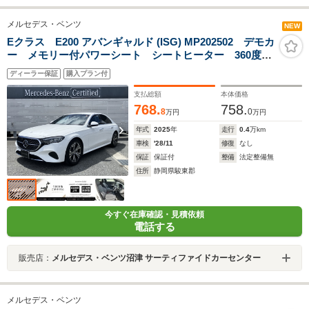
メルセデス・ベンツ
NEW
Eクラス E200 アバンギャルド (ISG) MP202502 デモカ
ー メモリー付パワーシート シートヒーター 360度カ
メラ レーダーセーフティ 電動リアゲート アップル
ディーラー保証
購入プラン付
カープレイ・アンドロイドオート
支払総額
本体価格
768.
758.
8
0
万円
万円
年式
2025
年
走行
0.4
万km
車検
'28/11
修復
なし
保証
保証付
整備
法定整備無
住所
静岡県駿東郡
今すぐ在庫確認・見積依頼
電話する
販売店：
メルセデス・ベンツ沼津 サーティファイドカーセンター
メルセデス・ベンツ