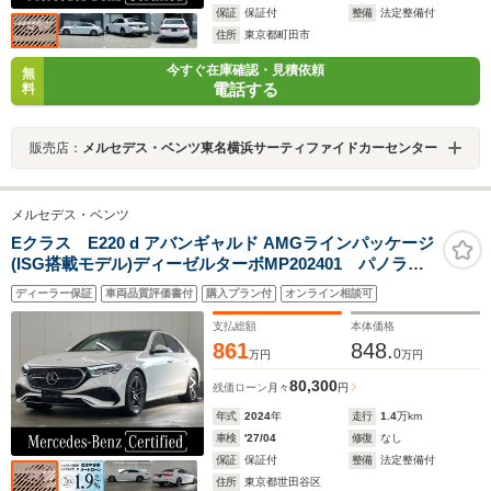
保証
保証付
整備
法定整備付
住所
東京都町田市
今すぐ在庫確認・見積依頼
無
電話する
料
販売店：
メルセデス・ベンツ東名横浜サーティファイドカーセンター
メルセデス・ベンツ
Eクラス E220 d アバンギャルド AMGラインパッケージ
(ISG搭載モデル)ディーゼルターボMP202401 パノラミ
ックスライディングルーフ/デジタルインテリアパッケー
ディーラー保証
車両品質評価書付
購入プラン付
オンライン相談可
ジ/レザーエクスクルーシブパッケージ/アドバンスドパッ
ケージ/ナッパレザーシート/MBUXエンターテインメント
支払総額
本体価格
パッケージプラス/ETC2.0
861
848.
0
万円
万円
80,300
残価ローン
月々
円
年式
2024
年
走行
1.4
万km
車検
'27/04
修復
なし
保証
保証付
整備
法定整備付
住所
東京都世田谷区