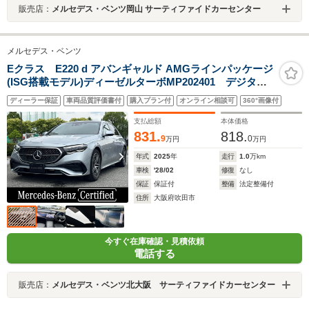
販売店：
メルセデス・ベンツ岡山 サーティファイドカーセンター
メルセデス・ベンツ
Eクラス E220 d アバンギャルド AMGラインパッケージ
(ISG搭載モデル)ディーゼルターボMP202401 デジタル
インテリアパッケージ レザーエクスクルーシブパッケー
ディーラー保証
車両品質評価書付
購入プラン付
オンライン相談可
360°画像付
ジ アドバンスドパッケージ パノラミックルーフパッケー
ジ AMGラインパッケージ ハイテックシルバー
支払総額
本体価格
831.
818.
9
0
万円
万円
年式
2025
年
走行
1.0
万km
車検
'28/02
修復
なし
保証
保証付
整備
法定整備付
住所
大阪府吹田市
今すぐ在庫確認・見積依頼
電話する
販売店：
メルセデス・ベンツ北大阪 サーティファイドカーセンター