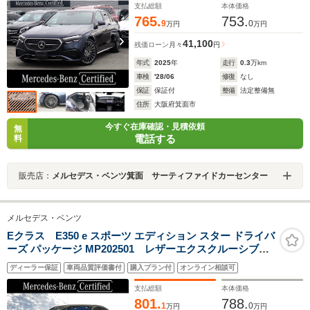
ジング フットトランクオープナー メモリー付きパワ
支払総額
本体価格
ーシート シートヒーター
765.
753.
9
0
万円
万円
41,100
残価ローン
月々
円
年式
2025
年
走行
0.3
万km
車検
'28/06
修復
なし
保証
保証付
整備
法定整備無
住所
大阪府箕面市
今すぐ在庫確認・見積依頼
無
電話する
料
販売店：
メルセデス・ベンツ箕面 サーティファイドカーセンター
メルセデス・ベンツ
Eクラス E350 e スポーツ エディション スター ドライバ
ーズ パッケージ MP202501 レザーエクスクルーシブパ
ッケージ アドバンスドパッケージ パノラミックスラ
ディーラー保証
車両品質評価書付
購入プラン付
オンライン相談可
イディングルーフ ヘッドアップディスプレイ
支払総額
本体価格
801.
788.
1
0
万円
万円