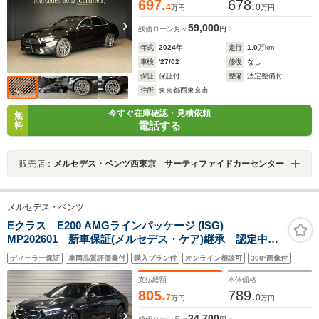
697.
678.
4
0
万円
万円
59,000
残価ローン
月々
円
年式
2024
年
走行
1.0
万km
車検
'27/02
修復
なし
保証
保証付
整備
法定整備付
住所
東京都西東京市
今すぐ在庫確認・見積依頼
無
電話する
料
販売店：
メルセデス・ベンツ西東京 サーティファイドカーセンター
メルセデス・ベンツ
Eクラス E200 AMGラインパッケージ (ISG)
MP202601 新車保証(メルセデス・ケア)継承 認定中古
車 元弊社デモカー AMGライン ヘッドアップディス
ディーラー保証
車両品質評価書付
購入プラン付
オンライン相談可
360°画像付
プレイ ブルメスターサウンド 純正ドライブレコーダ
ー メモリー付きパワーシート 360°カメラシステム
支払総額
本体価格
805.
789.
7
0
万円
万円
34,700