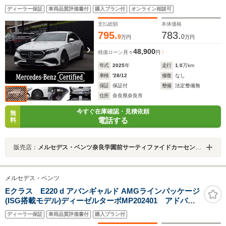
ビエントライト フットトランクオープナー スマート
ディーラー保証
車両品質評価書付
購入プラン付
オンライン相談可
フォン連携機能 ワイヤレスチャージング 全周囲カメ
ラ シートヒーター LEDハイパフォーマンスヘッドラ
支払総額
本体価格
イト ETC
795.
783.
9
0
万円
万円
48,900
残価ローン
月々
円
年式
2025
年
走行
1.0
万km
車検
'28/12
修復
なし
保証
保証付
整備
法定整備無
住所
奈良県奈良市
今すぐ在庫確認・見積依頼
無
電話する
料
販売店：
メルセデス・ベンツ奈良学園前サーティファイドカーセンター
メルセデス・ベンツ
Eクラス E220 d アバンギャルド AMGラインパッケージ
(ISG搭載モデル)ディーゼルターボMP202401 アドバン
スドP デジタルインテリアP レザーエクスクルーシブ
ディーラー保証
車両品質評価書付
購入プラン付
P MBUXスーパースクリーン ヘッドアップディスプレ