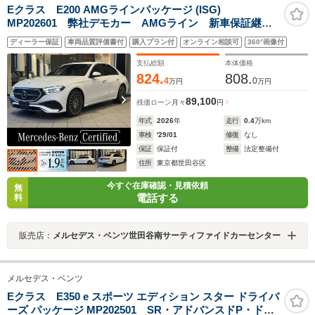
Eクラス E200 AMGラインパッケージ (ISG)
MP202601 弊社デモカー AMGライン 新車保証継
承 360度カメラ アンビエントライト64色
ディーラー保証
車両品質評価書付
購入プラン付
オンライン相談可
360°画像付
AppleCarPlay フットトランクオープナー 前席パワー
シート シートヒーター 自動開閉トランク ARナビゲ
支払総額
本体価格
ーション
824.
808.
4
0
万円
万円
89,100
残価ローン
月々
円
年式
2026
年
走行
0.4
万km
車検
'29/01
修復
なし
保証
保証付
整備
法定整備付
住所
東京都世田谷区
今すぐ在庫確認・見積依頼
無
電話する
料
販売店：
メルセデス・ベンツ世田谷南サーティファイドカーセンター
メルセデス・ベンツ
Eクラス E350 e スポーツ エディション スター ドライバ
ーズ パッケージ MP202501 SR・アドバンスドP・ドラ