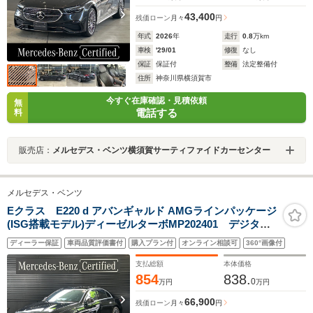
43,400
残価ローン
月々
円
年式
2026
年
走行
0.8
万km
車検
'29/01
修復
なし
保証
保証付
整備
法定整備付
住所
神奈川県横須賀市
今すぐ在庫確認・見積依頼
無
電話する
料
販売店：
メルセデス・ベンツ横須賀サーティファイドカーセンター
メルセデス・ベンツ
Eクラス E220 d アバンギャルド AMGラインパッケージ
(ISG搭載モデル)ディーゼルターボMP202401 デジタル
インテリアパッケージ/パノラミックスライディングルー
ディーラー保証
車両品質評価書付
購入プラン付
オンライン相談可
360°画像付
フ/レザーエクスクルーシブパッケージ/アドバンスドパッ
ケージ/3Dコックピットディスプレイ/ブルメスター4Dサ
支払総額
本体価格
ラウンドサウンドシステム/新車保証継承車
854
838.
0
万円
万円
66,900
残価ローン
月々
円