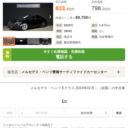
イ デジタルライト Burmester4Dサラウンドサウンド
支払総額
本体価格
システム
813.
798.
9
0
万円
万円
89,700
残価ローン
月々
円
年式
2025
年
走行
1.0
万km
車検
'28/02
修復
なし
保証
保証付
整備
法定整備付
住所
愛知県豊橋市
今すぐ在庫確認・見積依頼
無
電話する
料
販売店：
メルセデス・ベンツ豊橋サーティファイドカーセンター
メルセデス・ベンツ Eクラス 2024年02月～（全国）の中古車
1
/3
最初
前の30件
次の30件
最後
※人気のクルマは平均1ヶ月で掲載終了