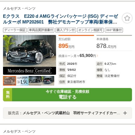
メルセデス・ベンツ
Eクラス E220 d AMGラインパッケージ (ISG) ディーゼ
ルターボ MP202601 弊社デモカーアップ車両/新車保証
継承/黒本革シート/AMGラインパッケージ/360°カメラ/ア
ディーラー保証
車両品質評価書付
購入プラン付
オンライン相談可
360°画像付
ンビエントライト/ヘッドアップディスプレイ/フットトラ
ンクオープナー/ワイヤレスチャージング/Apple Car Play/
支払総額
本体価格
禁煙車
895
878.
0
万円
万円
65,900
残価ローン
月々
円
年式
2026
年
走行
0.2
万km
車検
'29/02
修復
なし
保証
保証付
整備
法定整備付
住所
東京都羽村市
今すぐ在庫確認・見積依頼
無
電話する
料
販売店：
メルセデス・ベンツ武蔵村山 羽村サーティファイドカーセンター
メルセデス・ベンツ