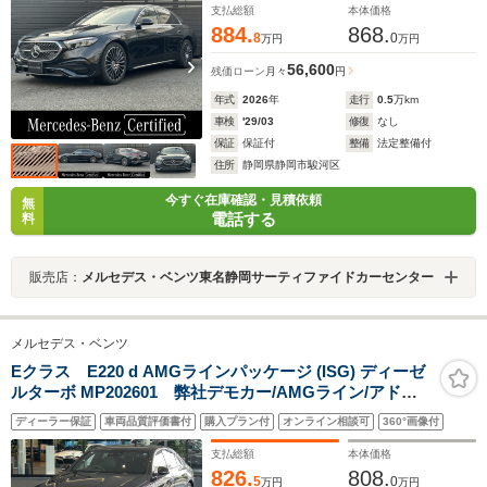
アリングヒーター エナジャイジングパッケージ
支払総額
本体価格
884.
868.
8
0
万円
万円
56,600
残価ローン
月々
円
年式
2026
年
走行
0.5
万km
車検
'29/03
修復
なし
保証
保証付
整備
法定整備付
住所
静岡県静岡市駿河区
今すぐ在庫確認・見積依頼
無
電話する
料
販売店：
メルセデス・ベンツ東名静岡サーティファイドカーセンター
メルセデス・ベンツ
Eクラス E220 d AMGラインパッケージ (ISG) ディーゼ
ルターボ MP202601 弊社デモカー/AMGライン/アドバ
ンスドP/HUD/電動トランク/オートハイビーム/360度カメ
ディーラー保証
車両品質評価書付
購入プラン付
オンライン相談可
360°画像付
ラ/キーレス/ワイヤレスチャージング/シートヒーター/電
動シート(メモリ付)/整備記録簿付き/禁煙車/アンビエント
支払総額
本体価格
ライト64色
826.
808.
5
0
万円
万円