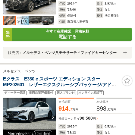
年式
2024
年
走行
1.9
万km
車検
'27/06
修復
なし
保証
保証付
整備
法定整備付
住所
東京都八王子市
今すぐ在庫確認・見積依頼
無
電話する
料
販売店：
メルセデス・ベンツ八王子サーティファイドカーセンター
メルセデス・ベンツ
Eクラス E350 e スポーツ エディション スター
MP202601 レザーエクスクルーシブパッケージ/アドバ
ンスドパッケージ/デジタルインテリアパッケージ/ブラッ
ディーラー保証
車両品質評価書付
購入プラン付
オンライン相談可
クナッパレザー/シートヒーター/シートバンチレーション/
パノラマサンルーフ
支払総額
本体価格
914.
898.
7
0
万円
万円
90,500
残価ローン
月々
円
年式
2025
年
走行
0.5
万km
車検
'28/12
修復
なし