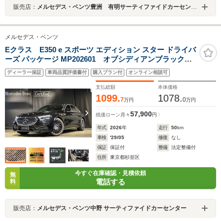
販売店：
メルセデス・ベンツ豊洲 有明サーティファイドカーセンター
メルセデス・ベンツ
Eクラス E350 e スポーツ エディション スター ドライバ
ーズ パッケージ MP202601 オブシディアンブラック
アドバンスドPKG デジタルインテリアPKG ドライバ
ディーラー保証
車両品質評価書付
購入プラン付
オンライン相談可
ーズPKG レザーエクスクルーシブPKG パノラミック
スライディングルーフ HUD 助手席ディスプレイ デ
支払総額
本体価格
モカーアップ
1099.
1078.
7
0
万円
万円
57,900
残価ローン
月々
円
年式
2026
年
走行
50
km
車検
'29/05
修復
なし
保証
保証付
整備
法定整備付
住所
東京都杉並区
今すぐ在庫確認・見積依頼
無
電話する
料
販売店：
メルセデス・ベンツ中野 サーティファイドカーセンター