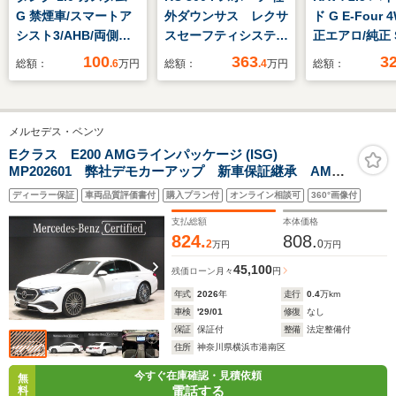
G 禁煙車/スマートア
外ダウンサス レクサ
ド G E-Four 
シスト3/AHB/両側電
スセーフティシステ
正エアロ/純正 
動ドア/社外9型ナビ/
ム 追従クルコン パ
ビ/トヨタセー
100
363
3
総額：
.6
万円
総額：
.4
万円
総額：
シートヒーター/フル
ドルシフト 純正ナ
センス/シート
セグTV/バックカメラ/
ビ フルセグTV バ
ー/車線逸脱防
社外ドラレコ/ビルト
ックカメラ
システム/シート
メルセデス・ベンツ
インETC/LEDヘッド
ETC2.0 ドラレコ
電動バックドア
ライト/コーナーセン
赤革シート シートヒ
イブレコーダー
Eクラス E200 AMGラインパッケージ (ISG)
MP202601 弊社デモカーアップ 新車保証継承 AMG
サー/革巻きステアリ
ーター ベンチレーシ
ヘッドランプ
ラインパッケージ アドバンスドパッケージ 360°カメ
ング/純正アルミ/スマ
ョン 純正アルミホイ
LED/USBジ
ディーラー保証
車両品質評価書付
購入プラン付
オンライン相談可
360°画像付
ラシステム アンビエントライト レーダーセーフティ
ートキー×2
ール
ーパッケージ MBUXARナビゲーション シートヒータ
支払総額
本体価格
ー
824.
808.
2
0
万円
万円
45,100
残価ローン
月々
円
年式
2026
年
走行
0.4
万km
車検
'29/01
修復
なし
保証
保証付
整備
法定整備付
住所
神奈川県横浜市港南区
今すぐ在庫確認・見積依頼
無
電話する
料