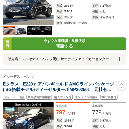
年式
2024
年
走行
0.2
万km
車検
'27/12
修復
なし
保証
保証付
整備
法定整備付
住所
岡山県岡山市東区
今すぐ在庫確認・見積依頼
無
電話する
料
販売店：
メルセデス・ベンツ岡山 サーティファイドカーセンター
メルセデス・ベンツ
Eクラス E220 d アバンギャルド AMGラインパッケージ
(ISG搭載モデル)ディーゼルターボMP202501 元社有車/
アドバンスドPKG/パノラミックSR
ディーラー保証
車両品質評価書付
購入プラン付
オンライン相談可
360°画像付
支払総額
本体価格
797.
778.
7
0
万円
万円
年式
2025
年
走行
0.6
万km
車検
'28/02
修復
なし