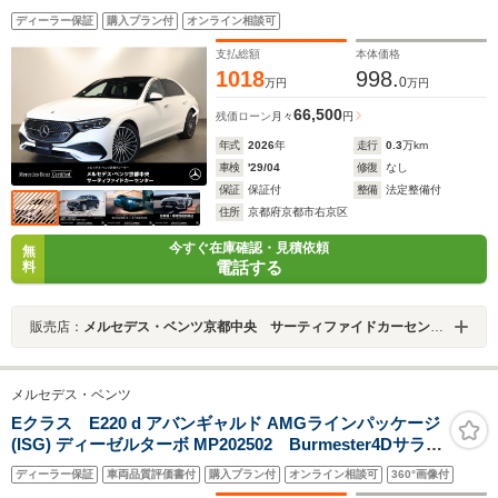
ジタルインテリアMBUXハイパースクリーンシートヒー
ディーラー保証
購入プラン付
オンライン相談可
ターベンチレーター3Dコックピットディスプレイ本革シ
ートポーラーホワイト
支払総額
本体価格
1018
998.
0
万円
万円
66,500
残価ローン
月々
円
年式
2026
年
走行
0.3
万km
車検
'29/04
修復
なし
保証
保証付
整備
法定整備付
住所
京都府京都市右京区
今すぐ在庫確認・見積依頼
無
電話する
料
販売店：
メルセデス・ベンツ京都中央 サーティファイドカーセンター
メルセデス・ベンツ
Eクラス E220 d アバンギャルド AMGラインパッケージ
(ISG) ディーゼルターボ MP202502 Burmester4Dサラウ
ンドサウンドシステム アクティブアンビエントライ
ディーラー保証
車両品質評価書付
購入プラン付
オンライン相談可
360°画像付
ト ドライバーモニタリングカメラ ワイヤレスチャー