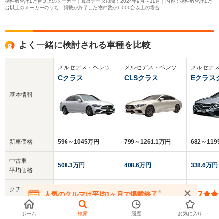
物件数合計1万台以上のメーカー｜算出データ期間：2024年9月～11月｜内容：物件数合計1万
台以上のメーカーのうち、掲載が終了した物件数が1,000台以上の場合
よく一緒に検討される車種を比較
メルセデス・ベンツ
メルセデス・ベンツ
メルセデ
Cクラス
CLSクラス
Eクラス
基本情報
新車価格
596～1045万円
799～1261.1万円
682～11
中古車
508.3万円
408.6万円
338.6万円
平均価格
クチコミ
-
4.0
3.7
※
人気のクルマは平均1ヶ月で掲載終了
総合評価
在庫が無くなる前にお問い合わせください
ホーム
検索
履歴
お気に入り
乗車定員
5人
5人
4人