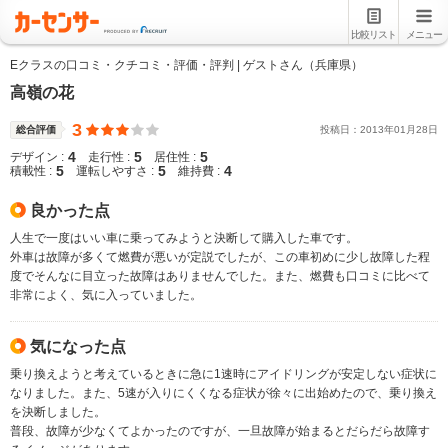
比較リスト
メニュー
Eクラスの口コミ・クチコミ・評価・評判 | ゲストさん（兵庫県）
高嶺の花
3
総合評価
投稿日：
2013
年
01
月
28
日
4
5
5
デザイン :
走行性 :
居住性 :
5
5
4
積載性 :
運転しやすさ :
維持費 :
良かった点
人生で一度はいい車に乗ってみようと決断して購入した車です。
外車は故障が多くて燃費が悪いが定説でしたが、この車初めに少し故障した程
度でそんなに目立った故障はありませんでした。また、燃費も口コミに比べて
非常によく、気に入っていました。
気になった点
乗り換えようと考えているときに急に1速時にアイドリングが安定しない症状に
なりました。また、5速が入りにくくなる症状が徐々に出始めたので、乗り換え
を決断しました。
普段、故障が少なくてよかったのですが、一旦故障が始まるとだらだら故障す