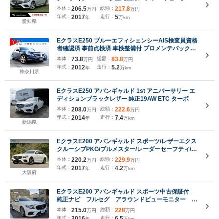
レーダークルーズ/ブラインドスポット/クリアランス
本体：
206.5
総額：
217.8
万円
万円
ソナー/シートメモリ/パドルシフト/フルセグTV/ETC/
年式：
2017
走行：
5
年
万km
アイドリングストップ/ステアリングリモコン/純正ア
愛知県
ルミ/
EクラスE250 ブルーエフィシェンシーAIS検査員資格
者確認済 事前点検済 車検整備付 プロメンテパック有
償点検整備 自社保証 09保証 カープレミア有償保証 リ
本体：
73.8
総額：
83.8
万円
万円
モコンキー LED クルコン ETC Pシート Bluetooth
年式：
2012
走行：
5.2
年
万km
神奈川県
EクラスE250 アバンギャルド 1st アニバーサリー エ
ディションブラックレザー 純正19AW ETC ターボ
本体：
208.0
総額：
222.6
万円
万円
年式：
2014
走行：
7.4
年
万km
新潟県
EクラスE200 アバンギャルド スポーツ/レザーエクス
クルーシブPKG/ブルメスター/レーダーセーフティ/エ
アバランスPKG/全周囲カメラ/黒革/前席パワーシー
本体：
220.2
総額：
229.9
万円
万円
ト・シートメモリー/シートヒーター/アンビエントラ
年式：
2017
走行：
4.2
年
万km
イト/ETC/純正AW
大阪府
EクラスE200 アバンギャルド スポーツ中古保証付
純正ナビ フルセグ アラウンドビューモニター ブ
ルメスターサウンドシステム 360カメラ 黒革シー
本体：
215.0
総額：
228
万円
万円
ト レーダーセーフティパッケージ 衝突軽減ブレー
年式：
2016
走行：
6.5
年
万km