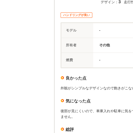
3
デザイン：
走行
ハンドリングが良い
モデル
-
所有者
その他
燃費
-
良かった点
外観がシンプルなデザインなので飽きがこな
気になった点
後部が見にくいので、車庫入れや駐車に気を
ません。
総評