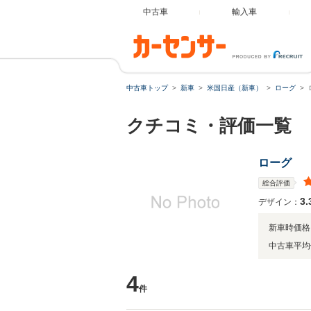
中古車
輸入車
中古車トップ
新車
米国日産（新車）
ローグ
クチコミ・評価一覧
ローグ
総合評価
3.
デザイン：
新車時価格
中古車平均
4
件