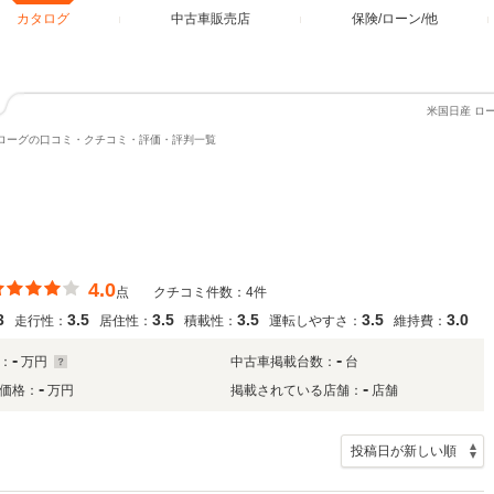
カタログ
中古車販売店
保険/ローン/他
米国日産 ロ
ローグの口コミ・クチコミ・評価・評判一覧
4.0
点
クチコミ件数：4件
3
3.5
3.5
3.5
3.5
3.0
走行性：
居住性：
積載性：
運転しやすさ：
維持費：
-
-
：
万円
中古車掲載台数：
台
-
-
価格：
万円
掲載されている店舗：
店舗