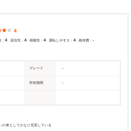
4
4
4
4
4
-
性：
居住性：
積載性：
運転しやすさ：
維持費：
グレード
-
所有期間
-
いの車としてかなり充実している