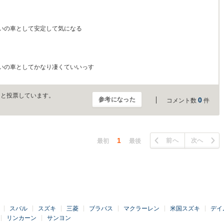
いの車として安定して気になる
いの車としてかなり凄くていいっす
」と投票しています。
参考になった
0
コメント数
件
1
前へ
次へ
最初
最後
スバル
スズキ
三菱
ブラバス
マクラーレン
米国スズキ
デイ
リンカーン
サンヨン