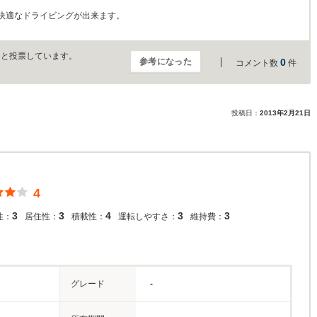
快適なドライビングが出来ます。
」と投票しています。
参考になった
0
コメント数
件
投稿日：
2013年2月21日
4
3
3
4
3
3
性：
居住性：
積載性：
運転しやすさ：
維持費：
グレード
-