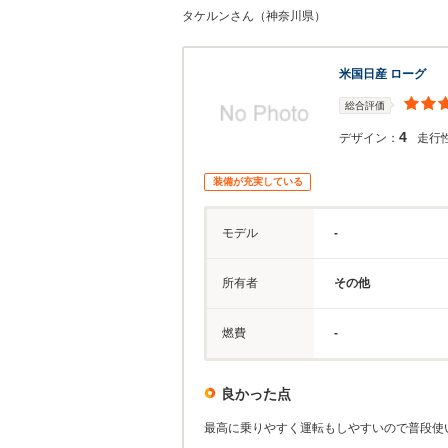
タケルンさん（神奈川県）
米国日産 ローグ
総合評価
4
デザイン：
走行
装備が充実している
モデル
-
所有者
その他
燃費
-
良かった点
最高に乗りやすく運転もしやすいので普段使