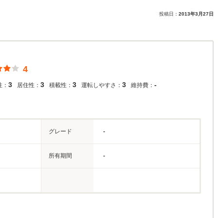
投稿日：
2013年3月27日
4
3
3
3
3
-
性：
居住性：
積載性：
運転しやすさ：
維持費：
グレード
-
所有期間
-