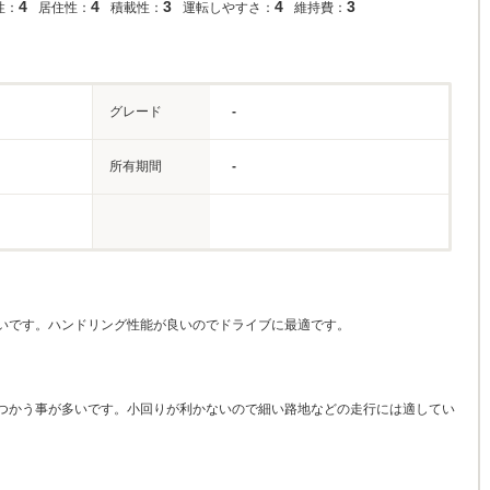
4
4
3
4
3
性：
居住性：
積載性：
運転しやすさ：
維持費：
グレード
-
所有期間
-
いです。ハンドリング性能が良いのでドライブに最適です。
つかう事が多いです。小回りが利かないので細い路地などの走行には適してい