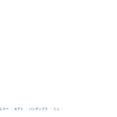
ムラー
セアト
バンデンプラ
ミニ