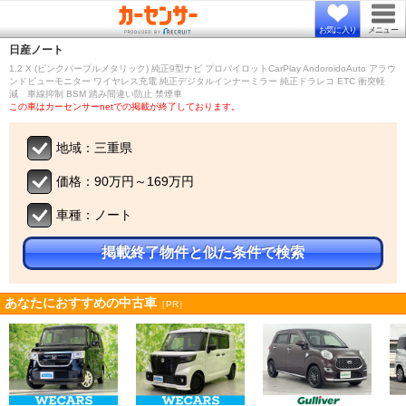
お気に入り
メニュー
日産
ノート
1.2 X (ピンクパープルメタリック) 純正9型ナビ プロパイロットCarPlay AndoroidoAuto アラウ
ンドビューモニター ワイヤレス充電 純正デジタルインナーミラー 純正ドラレコ ETC 衝突軽
減 車線抑制 BSM 踏み間違い防止 禁煙車
この車はカーセンサーnetでの掲載が終了しております。
地域：三重県
価格：90万円～169万円
車種：ノート
掲載終了物件と似た条件で検索
あなたにおすすめの中古車
［PR］