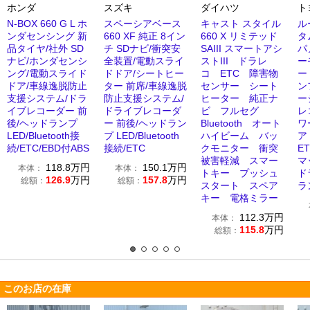
ホンダ
スズキ
ダイハツ
ト
N-BOX 660 G L ホ
スペーシアベース
キャスト スタイル
ル
ンダセンシング 新
660 XF 純正 8イン
660 X リミテッド
タ
品タイヤ/社外 SD
チ SDナビ/衝突安
SAIII スマートアシ
パ
ナビ/ホンダセンシ
全装置/電動スライ
ストIII ドラレ
ー
ング/電動スライド
ドドア/シートヒー
コ ETC 障害物
ー
ドア/車線逸脱防止
ター 前席/車線逸脱
センサー シート
ン
支援システム/ドラ
防止支援システム/
ヒーター 純正ナ
ー
イブレコーダー 前
ドライブレコーダ
ビ フルセグ
レ
後/ヘッドランプ
ー 前後/ヘッドラン
Bluetooth オート
ワ
LED/Bluetooth接
プ LED/Bluetooth
ハイビーム バッ
ア
続/ETC/EBD付ABS
接続/ETC
クモニター 衝突
E
被害軽減 スマー
マ
118.8
万円
150.1
万円
本体：
本体：
トキー プッシュ
ド
126.9
万円
157.8
万円
総額：
総額：
スタート スペア
ラ
キー 電格ミラー
112.3
万円
本体：
115.8
万円
総額：
このお店の在庫