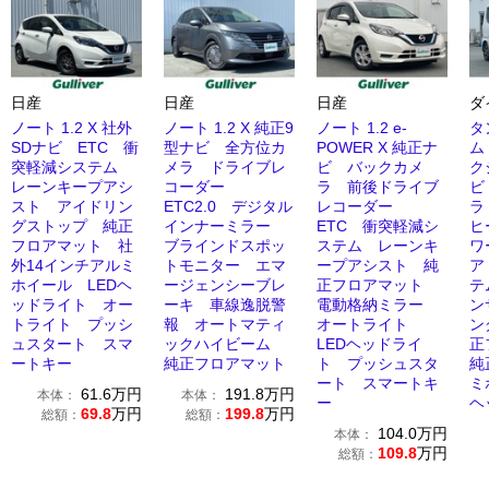
日産
日産
日産
ダ
ノート 1.2 X 社外
ノート 1.2 X 純正9
ノート 1.2 e-
タ
SDナビ ETC 衝
型ナビ 全方位カ
POWER X 純正ナ
ム
突軽減システム
メラ ドライブレ
ビ バックカメ
ク
レーンキープアシ
コーダー
ラ 前後ドライブ
ビ
スト アイドリン
ETC2.0 デジタル
レコーダー
ラ
グストップ 純正
インナーミラー
ETC 衝突軽減シ
ヒ
フロアマット 社
ブラインドスポッ
ステム レーンキ
ワ
外14インチアルミ
トモニター エマ
ープアシスト 純
ア
ホイール LEDヘ
ージェンシーブレ
正フロアマット
テ
ッドライト オー
ーキ 車線逸脱警
電動格納ミラー
ン
トライト プッシ
報 オートマティ
オートライト
ン
ュスタート スマ
ックハイビーム
LEDヘッドライ
正
ートキー
純正フロアマット
ト プッシュスタ
純
ート スマートキ
ミ
61.6
万円
191.8
万円
本体：
本体：
ー
ヘ
69.8
万円
199.8
万円
総額：
総額：
104.0
万円
本体：
109.8
万円
総額：