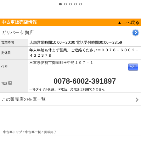
中古車販売店情報
▲上へ戻る
ガリバー 伊勢店
店舗営業時間10:00～20:00 電話受付時間00:00～23:59
営業時間
年末年始も休まず営業。ご連絡ください⇒００７８－６００２－
定休日
４３２３７９
三重県伊勢市御薗町王中島１９７－１
住所
0078-6002-391897
電話
一部ダイヤル回線、IP電話、光電話は利用できません
この販売店の在庫一覧
中古車トップ
中古車一覧
掲載終了