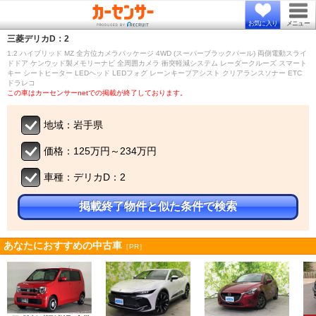
お気に入り
メニュー
三菱
デリカD：2
1.2 ハイブリッド MZ 全方位カメラパッケージ 4WD (スーパーブラックパール) 両側電動スライ
ドドア ケンウッド製メモリーナビ 全周囲カメラ 衝突軽減システム レーダークルーズ スマート
キー シートヒーター LEDヘッド LEDフォグ レーンキープアシスト クリアランスソナー ETC
ドラレコ
この車はカーセンサーnetでの掲載が終了しております。
地域：岩手県
価格：125万円～234万円
車種：デリカD：2
掲載終了物件と似た条件で検索
あなたにおすすめの中古車
［PR］