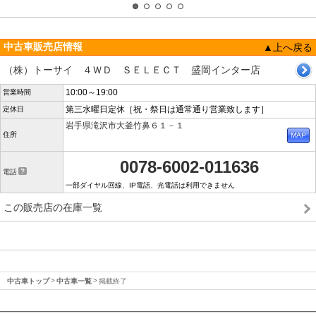
中古車販売店情報
▲上へ戻る
（株）トーサイ ４ＷＤ ＳＥＬＥＣＴ 盛岡インター店
10:00～19:00
営業時間
第三水曜日定休［祝・祭日は通常通り営業致します］
定休日
岩手県滝沢市大釜竹鼻６１－１
住所
0078-6002-011636
電話
一部ダイヤル回線、IP電話、光電話は利用できません
この販売店の在庫一覧
中古車トップ
中古車一覧
掲載終了