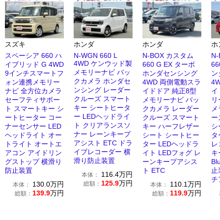
スズキ
ホンダ
ホンダ
ホ
スペーシア 660 ハ
N-WGN 660 L
N-BOX カスタム
N
4WD ケンウッド製
イブリッド G 4WD
660 G EX ターボ
66
メモリーナビ バッ
9インチスマートフ
ホンダセンシング
ン
クカメラ ホンダセ
ォン連携メモリー
4WD 両側電動スラ
4
ンシング レーダー
ナビ 全方位カメラ
イドドア 純正8型
イ
クルーズ スマート
セーフティサポー
メモリーナビ バッ
リ
キー シートヒータ
ト スマートキー シ
クカメラ レーダー
メ
ー LEDヘッドライ
ートヒーター コー
クルーズ スマート
ー
ト クリアランスソ
ナーセンサー LED
キー ハーフレザー
シ
ナー レーンキープ
ヘッドライト オー
シート シートヒー
タ
アシスト ETC ドラ
トライト オートエ
ター LEDヘッドラ
レ
イブレコーダー 横
アコン アイドリン
イト LEDフォグ レ
キ
滑り防止装置
グストップ 横滑り
ーンキープアシス
Bl
防止装置
ト ETC
止
116.4
万円
本体：
チ
125.9
万円
130.0
万円
総額：
110.1
万円
本体：
本体：
139.9
万円
119.9
万円
総額：
総額：