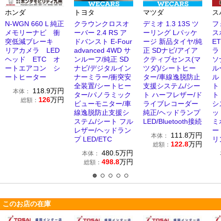
ホンダ
トヨタ
マツダ
ス
N-WGN 660 L 純正
クラウンクロスオ
デミオ 1.3 13S ツ
フ
メモリーナビ 衝
ーバー 2.4 RS ア
ーリング Lパッケ
ス
突低減ブレーキ
ドバンスト E-Four
ージ 新品タイヤ/純
E
リアカメラ LED
advanced 4WD サ
正 SDナビ/アイア
ラ
ヘッド ETC オ
ンルーフ/純正 SD
クティブセンス(マ
ソ
ートエアコン シ
ナビ/デジタルイン
ツダ)/シートヒー
ル
ートヒーター
ナーミラー/衝突安
ター/車線逸脱防止
ル
全装置/シートヒー
支援システム/シー
ト
118.9
万円
本体：
ター/パノラミック
ト ハーフレザー/ド
ト
126
万円
総額：
ビューモニター/車
ライブレコーダー
シ
線逸脱防止支援シ
純正/ヘッドランプ
ッ
ステム/シート フル
LED/Bluetooth接続
ミ
レザー/ヘッドラン
ー
111.8
万円
本体：
プ LED/ETC
リ
122.8
万円
総額：
480.5
万円
本体：
498.8
万円
総額：
このお店の在庫