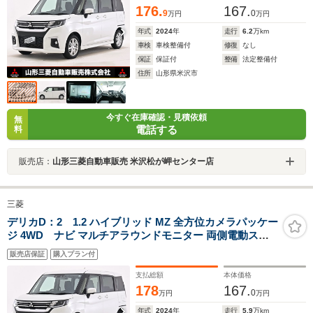
176.
167.
9
0
万円
万円
年式
2024
年
走行
6.2
万km
車検
車検整備付
修復
なし
保証
保証付
整備
法定整備付
住所
山形県米沢市
今すぐ在庫確認・見積依頼
無
電話する
料
販売店：
山形三菱自動車販売 米沢松が岬センター店
三菱
デリカD：2 1.2 ハイブリッド MZ 全方位カメラパッケー
ジ 4WD ナビ マルチアラウンドモニター 両側電動スラ
イドドア ドライブレコーダー ETC 横滑り防止装置 アダ
販売店保証
購入プラン付
プティブクルーズコントロール
支払総額
本体価格
178
167.
0
万円
万円
年式
2024
年
走行
5.9
万km