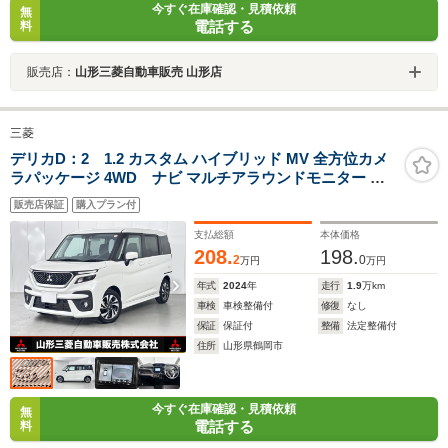
今すぐ在庫確認・見積依頼
無
電話する
料
販売店：
山形三菱自動車販売 山形店
三菱
デリカD：2 1.2 カスタム ハイブリッド MV 全方位カメ
ラパッケージ 4WD ナビ マルチアラウンドモニター 両
側電動スライドドア ETC 前席ウォークスルー 横滑り防止
販売店保証
購入プラン付
装置 レーンキープアシスト 衝突被害軽減ブレーキ
支払総額
本体価格
208.
198.
2
0
万円
万円
年式
2024
年
走行
1.9
万km
車検
車検整備付
修復
なし
保証
保証付
整備
法定整備付
住所
山形県鶴岡市
今すぐ在庫確認・見積依頼
無
電話する
料