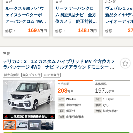
日産
日産
ホンダ
ルークス 660 ハイウ
リーフ アーバンクロ
ヴェゼル 1.5 e
ェイスターGターボ
ム 純正8型ナビ 全方
新品タイヤ/デ
アーバンクロム 4WD
位カメラ 純正前後ド
レイオーディオ
エマージェンシーブレ
ライブレコーダー
安全装置/車線
169
148
2
総額：
.8
万円
総額：
.1
万円
総額：
ーキ 純正9インチSD
ETC2.0 デジタルイ
止支援システム
ナビ(CD/DVD/フルセ
ンナーミラー ブライ
イブレコーダー
グ/SD/Bluetooth)ア
ンドスポットモニタ
ヘッドランプ
三菱
ラウンドビューモニタ
ー プロパイロット
LED/USBジャ
ー 前後ドライブレコ
衝突軽減システム シ
ク/Bluetooth
デリカD：2 1.2 カスタム ハイブリッド MV 全方位カメ
ラパッケージ 4WD ナビ マルチアラウンドモニター 両
ーダー 両側パワース
ートヒーター ステア
続/ETC/EBD付
側電動スライドドア 前席ウォークスルー ETC レーンキー
ライドドア 前席シー
リングヒーター LED
販売店保証
購入プラン付
360°画像付
プアシスト 横滑り防止装置
トヒーター/ETC
支払総額
本体価格
208
197.
0
万円
万円
年式
2024
年
走行
1.9
万km
車検
車検整備付
修復
なし
保証
保証付
整備
法定整備付
住所
山形県山形市