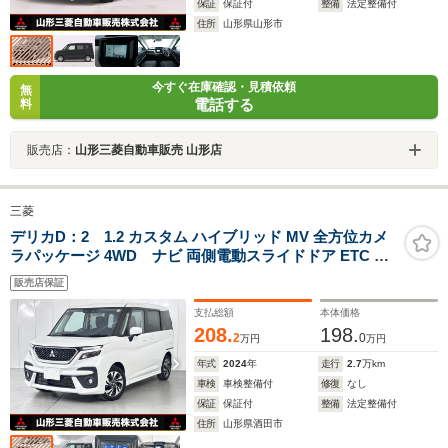
保証
保証付
整備
法定整備付
住所
山形県山形市
今すぐ在庫確認・見積依頼
無
電話する
料
販売店：
山形三菱自動車販売 山形店
三菱
デリカD：2 1.2 カスタム ハイブリッド MV 全方位カメ
ラパッケージ 4WD ナビ 両側電動スライドドア ETC 前
席ウォークスルー 横滑り防止装置 アダプティブクルーズ
販売店保証
コントロール レーンキープアシスト 衝突被害軽減ブレー
キ
支払総額
本体価格
208.
198.
2
0
万円
万円
年式
2024
年
走行
2.7
万km
車検
車検整備付
修復
なし
保証
保証付
整備
法定整備付
住所
山形県酒田市