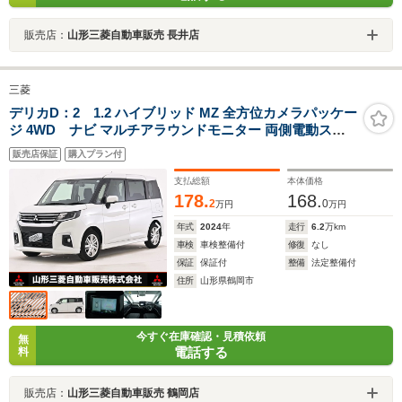
販売店：
山形三菱自動車販売 長井店
三菱
デリカD：2 1.2 ハイブリッド MZ 全方位カメラパッケー
ジ 4WD ナビ マルチアラウンドモニター 両側電動スラ
イドドア 前席ウォークスルー ドライブレコーダー ETC
販売店保証
購入プラン付
レーンキープアシスト 横滑り防止装置
支払総額
本体価格
178.
168.
2
0
万円
万円
年式
2024
年
走行
6.2
万km
車検
車検整備付
修復
なし
保証
保証付
整備
法定整備付
住所
山形県鶴岡市
今すぐ在庫確認・見積依頼
無
電話する
料
販売店：
山形三菱自動車販売 鶴岡店