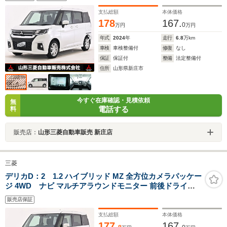
レーンキープアシスト 横滑り防止装置
支払総額
本体価格
178
167.
0
万円
万円
年式
2024
年
走行
6.8
万km
車検
車検整備付
修復
なし
保証
保証付
整備
法定整備付
住所
山形県新庄市
今すぐ在庫確認・見積依頼
無
電話する
料
販売店：
山形三菱自動車販売 新庄店
三菱
デリカD：2 1.2 ハイブリッド MZ 全方位カメラパッケー
ジ 4WD ナビ マルチアラウンドモニター 前後ドライブ
レコーダー ETC 両側電動スライドドア 前席ウォークスル
販売店保証
ー レーンキープアシスト シートヒーター
支払総額
本体価格
177.
167.