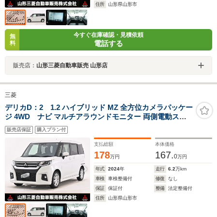
住所
山形県山形市
今すぐ在庫確認・見積依頼
無
電話する
料
販売店：
山形三菱自動車販売 山形店
三菱
デリカD：2 1.2 ハイブリッド MZ 全方位カメラパッケー
ジ 4WD ナビ マルチアラウンドモニター 両側電動スラ
イドドア ドライブレコーダー ETC 前席ウォークスルー
販売店保証
購入プラン付
レーンキープアシスト 横滑り防止装置
支払総額
本体価格
178
167.
0
万円
万円
年式
2024
年
走行
6.2
万km
車検
車検整備付
修復
なし
保証
保証付
整備
法定整備付
住所
山形県山形市