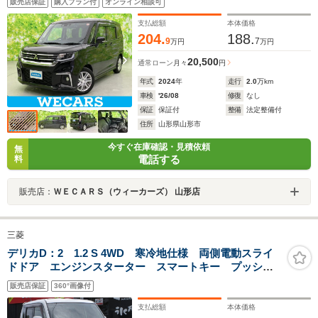
販売店保証
購入プラン付
オンライン相談可
ニター/車線逸脱防止支援システム/ドライブレコーダー 社
外/ヘッドランプ LED
支払総額
本体価格
204.
188.
9
7
万円
万円
20,500
通常ローン
月々
円
年式
2024
年
走行
2.0
万km
車検
'26/08
修復
なし
保証
保証付
整備
法定整備付
住所
山形県山形市
今すぐ在庫確認・見積依頼
無
電話する
料
販売店：
ＷＥＣＡＲＳ（ウィーカーズ） 山形店
三菱
デリカD：2 1.2 S 4WD 寒冷地仕様 両側電動スライ
ドドア エンジンスターター スマートキー プッシュ
スタート シートヒータ― ミラーヒーター CD再生
販売店保証
360°画像付
HIDヘッドライト 前フォグランプ ドアバイザー オ
ートエアコン
支払総額
本体価格