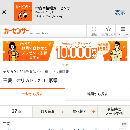
中古車情報カーセンサー
表示
Recruit Co., Ltd.
無料 － Google Play
履歴
お気に入り
メニュー
デリカD：2(山形県)の中古車・中古車情報
三菱 デリカD：2 山形県
一覧から探す
地図から探す
更新時に
37
絞り込み
並べ替え
台
メール受信
三菱
PR