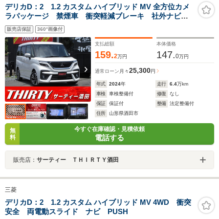
デリカD：2 1.2 カスタム ハイブリッド MV 全方位カメ
ラパッケージ 禁煙車 衝突軽減ブレーキ 社外ナビ
バックカメラ 全方位カメラ 両側パワースライドド
販売店保証
360°画像付
ア シートヒータ― ETC ヘッドアップディスプレ
イ LEDライト Bluetooth レーダークルーズ スマー
支払総額
本体価格
トキー
159.
147.
2
0
万円
万円
25,300
通常ローン
月々
円
年式
2024
年
走行
6.4
万km
車検
車検整備付
修復
なし
保証
保証付
整備
法定整備付
住所
山形県酒田市
今すぐ在庫確認・見積依頼
無
電話する
料
販売店：
サーティー ＴＨＩＲＴＹ酒田
三菱
デリカD：2 1.2 カスタム ハイブリッド MV 4WD 衝突
安全 両電動スライド ナビ PUSH