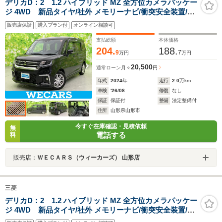
デリカD：2 1.2 ハイブリッド MZ 全方位カメラパッケー
ジ 4WD 新品タイヤ/社外 メモリーナビ/衝突安全装置/両
側電動スライドドア/シートヒーター/マルチアラウンドモ
販売店保証
購入プラン付
オンライン相談可
ニター/車線逸脱防止支援システム/ドライブレコーダー 社
外/ヘッドランプ LED
支払総額
本体価格
204.
188.
9
7
万円
万円
20,500
通常ローン
月々
円
年式
2024
年
走行
2.0
万km
車検
'26/08
修復
なし
保証
保証付
整備
法定整備付
住所
山形県山形市
今すぐ在庫確認・見積依頼
無
電話する
料
販売店：
ＷＥＣＡＲＳ（ウィーカーズ） 山形店
三菱
デリカD：2 1.2 ハイブリッド MZ 全方位カメラパッケー
ジ 4WD 新品タイヤ/社外 メモリーナビ/衝突安全装置/両
側電動スライドドア/シートヒーター/マルチアラウンドモ