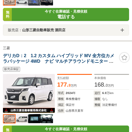
今すぐ在庫確認・見積依頼
無
電話する
料
販売店：
山形三菱自動車販売 酒田店
三菱
デリカD：2 1.2 カスタム ハイブリッド MV 全方位カメ
ラパッケージ 4WD ナビ マルチアラウンドモニター ド
ライブレコーダー ETC 両側電動スライドドア シートバッ
販売店保証
クテーブル 前席ウォークスルー 横滑り防止装置
支払総額
本体価格
177.
168.
9
0
万円
万円
年式
2024
年
走行
6.0
万km
車検
車検整備付
修復
なし
保証
保証付
整備
法定整備付
住所
山形県天童市
今すぐ在庫確認・見積依頼
無