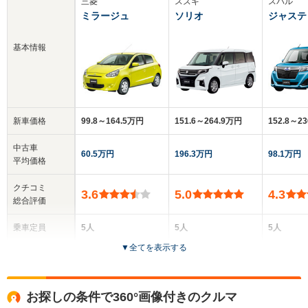
三菱
スズキ
スバル
ミラージュ
ソリオ
ジャステ
基本情報
新車価格
99.8～164.5万円
151.6～264.9万円
152.8～2
中古車
60.5万円
196.3万円
98.1万円
平均価格
クチコミ
3.6
5.0
4.3
総合評価
乗車定員
5人
5人
5人
▼
全てを表示する
ドア数
5ドア
5ドア
5ドア
全高
全高
全
お探しの条件で360°画像付きのクルマ
1.49m～1.51m
1.75m
1.