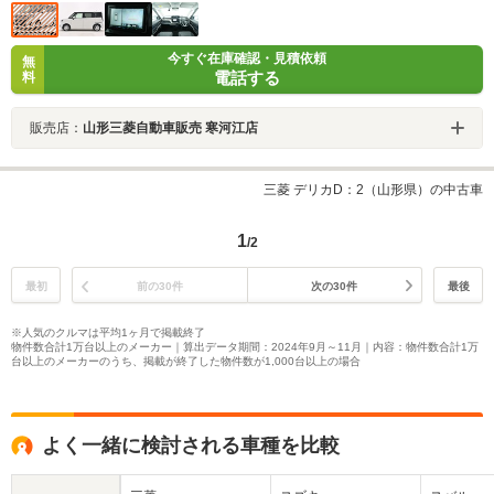
今すぐ在庫確認・見積依頼
無
電話する
料
販売店：
山形三菱自動車販売 寒河江店
三菱 デリカD：2（山形県）の中古車
1
/2
最初
前の30件
次の30件
最後
※人気のクルマは平均1ヶ月で掲載終了
物件数合計1万台以上のメーカー｜算出データ期間：2024年9月～11月｜内容：物件数合計1万
台以上のメーカーのうち、掲載が終了した物件数が1,000台以上の場合
よく一緒に検討される車種を比較