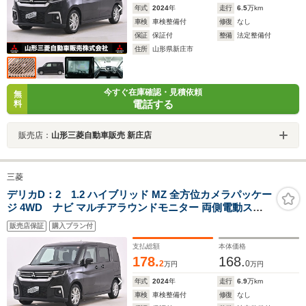
年式
2024
年
走行
6.5
万km
車検
車検整備付
修復
なし
保証
保証付
整備
法定整備付
住所
山形県新庄市
今すぐ在庫確認・見積依頼
無
電話する
料
販売店：
山形三菱自動車販売 新庄店
三菱
デリカD：2 1.2 ハイブリッド MZ 全方位カメラパッケー
ジ 4WD ナビ マルチアラウンドモニター 両側電動スラ
イドドア 前席ウォークスルー 横滑り防止装置 ETC ドラ
販売店保証
購入プラン付
イブレコーダー レーンキープアシスト
支払総額
本体価格
178.
168.
2
0
万円
万円
年式
2024
年
走行
6.9
万km
車検
車検整備付
修復
なし