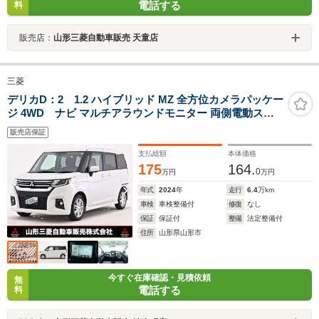
電話する
料
販売店：
山形三菱自動車販売 天童店
三菱
デリカD：2 1.2 ハイブリッド MZ 全方位カメラパッケー
ジ 4WD ナビ マルチアラウンドモニター 両側電動スラ
イドドア 前席ウォークスルー ドライブレコーダー ETC
販売店保証
レーンキープアシスト 横滑り防止装置
支払総額
本体価格
175
164.
0
万円
万円
年式
2024
年
走行
6.4
万km
車検
車検整備付
修復
なし
保証
保証付
整備
法定整備付
住所
山形県山形市
今すぐ在庫確認・見積依頼
無
電話する
料