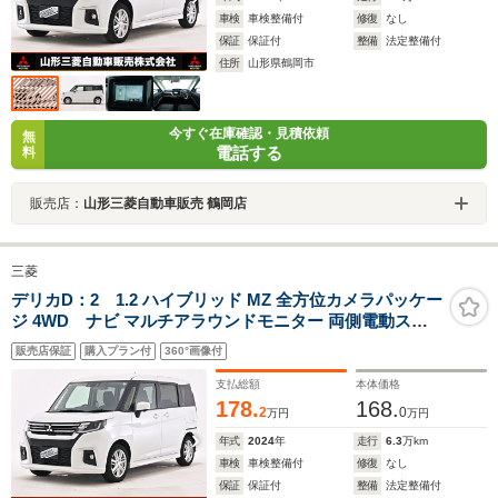
車検
車検整備付
修復
なし
保証
保証付
整備
法定整備付
住所
山形県鶴岡市
今すぐ在庫確認・見積依頼
無
電話する
料
販売店：
山形三菱自動車販売 鶴岡店
三菱
デリカD：2 1.2 ハイブリッド MZ 全方位カメラパッケー
ジ 4WD ナビ マルチアラウンドモニター 両側電動スラ
イドドア 前席ウォークスルー 横滑り防止装置 シートヒー
販売店保証
購入プラン付
360°画像付
ター 衝突被害軽減ブレーキ
支払総額
本体価格
178.
168.
2
0
万円
万円
年式
2024
年
走行
6.3
万km
車検
車検整備付
修復
なし
保証
保証付
整備
法定整備付