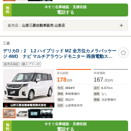
今すぐ在庫確認・見積依頼
無
電話する
料
販売店：
山形三菱自動車販売 山形店
三菱
デリカD：2 1.2 ハイブリッド MZ 全方位カメラパッケー
ジ 4WD ナビ マルチアラウンドモニター 両側電動スラ
イドドア シートヒーター ドライブレコーダー ETC 前席
販売店保証
購入プラン付
ウォークスルー 横滑り防止装置
支払総額
本体価格
178
167.
0
万円
万円
年式
2024
年
走行
6.3
万km
車検
車検整備付
修復
なし
保証
保証付
整備
法定整備付
住所
山形県長井市
今すぐ在庫確認・見積依頼
無
電話する
料