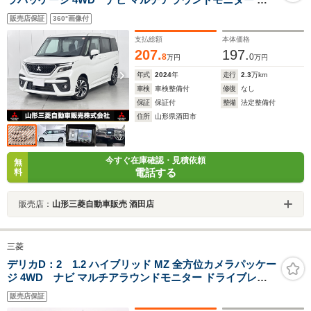
側電動スライドドア ETC アダプティブクルーズコントロ
販売店保証
360°画像付
ール レーンキープアシスト 横滑り防止装置
支払総額
本体価格
207.
197.
8
0
万円
万円
年式
2024
年
走行
2.3
万km
車検
車検整備付
修復
なし
保証
保証付
整備
法定整備付
住所
山形県酒田市
今すぐ在庫確認・見積依頼
無
電話する
料
販売店：
山形三菱自動車販売 酒田店
三菱
デリカD：2 1.2 ハイブリッド MZ 全方位カメラパッケー
ジ 4WD ナビ マルチアラウンドモニター ドライブレコ
ーダー ETC 前席ウォークスルー 横滑り防止装置 両側電
販売店保証
動スライドドア シートヒーター