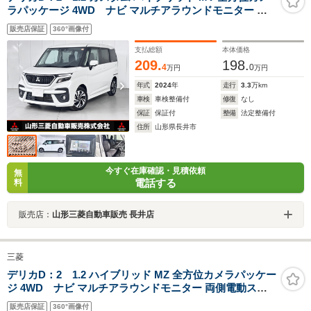
ラパッケージ 4WD ナビ マルチアラウンドモニター シ
ートヒーター 両側電動スライドドア ドライブレコーダー
販売店保証
360°画像付
ETC アダプティブクルーズコントロール
支払総額
本体価格
209.
198.
4
0
万円
万円
年式
2024
年
走行
3.3
万km
車検
車検整備付
修復
なし
保証
保証付
整備
法定整備付
住所
山形県長井市
今すぐ在庫確認・見積依頼
無
電話する
料
販売店：
山形三菱自動車販売 長井店
三菱
デリカD：2 1.2 ハイブリッド MZ 全方位カメラパッケー
ジ 4WD ナビ マルチアラウンドモニター 両側電動スラ
イドドア 前席ウォークスルー ドライブレコーダー ETC
販売店保証
360°画像付