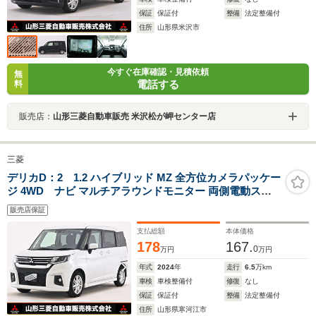
保証
保証付
整備
法定整備付
住所
山形県米沢市
今すぐ在庫確認・見積依頼
無
電話する
料
販売店：
山形三菱自動車販売 米沢松が岬センター店
三菱
デリカD：2 1.2 ハイブリッド MZ 全方位カメラパッケー
ジ 4WD ナビ マルチアラウンドモニター 両側電動スラ
イドドア ドライブレコーダー ETC シートヒーター 前席
販売店保証
ウォークスルー 横滑り防止装置
支払総額
本体価格
178
167.
0
万円
万円
年式
2024
年
走行
6.5
万km
車検
車検整備付
修復
なし
保証
保証付
整備
法定整備付
住所
山形県寒河江市