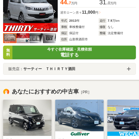
44.
31.
7
0
万円
万円
11,000
通常ローン
月々
円
年式
2013
年
走行
7.9
万km
車検
車検整備付
修復
なし
保証
保証付
整備
法定整備付
住所
山形県酒田市
今すぐ在庫確認・見積依頼
無
電話する
料
販売店：
サーティー ＴＨＩＲＴＹ酒田
あなたにおすすめの中古車
［PR］