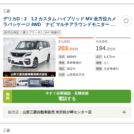
三菱
デリカD：2 1.2 カスタム ハイブリッド MV 全方位カメ
ラパッケージ 4WD ナビ マルチアラウンドモニター 両
側電動スライドドア 横滑り防止装置 ETC シートヒーター
販売店保証
購入プラン付
360°画像付
オートライト レーンキープアシスト 衝突被害軽減ブレー
キ
支払総額
本体価格
203.
194.
9
0
万円
万円
年式
2024
年
走行
3.1
万km
車検
車検整備付
修復
なし
保証
保証付
整備
法定整備付
住所
山形県米沢市
今すぐ在庫確認・見積依頼
無
電話する
料
販売店：
山形三菱自動車販売 米沢松が岬センター店
三菱