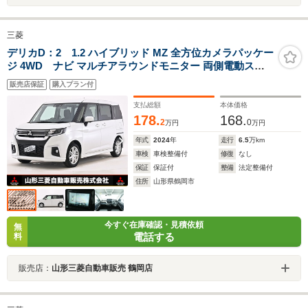
三菱
デリカD：2 1.2 ハイブリッド MZ 全方位カメラパッケー
ジ 4WD ナビ マルチアラウンドモニター 両側電動スラ
イドドア 横滑り防止装置 ドライブレコーダー ETC レー
販売店保証
購入プラン付
ンキープアシスト 衝突被害軽減ブレーキ
支払総額
本体価格
178.
168.
2
0
万円
万円
年式
2024
年
走行
6.5
万km
車検
車検整備付
修復
なし
保証
保証付
整備
法定整備付
住所
山形県鶴岡市
今すぐ在庫確認・見積依頼
無
電話する
料
販売店：
山形三菱自動車販売 鶴岡店