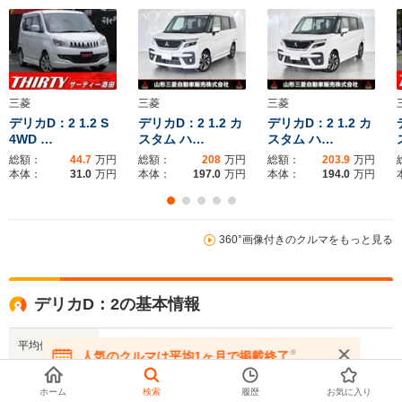
全幅
全幅
全
サイズ
1.67m
1.65m
1.
全長
全長
(全長x全幅x全高)
3.71m～3.86m
3.79m～3.81m
3.7m
三菱
三菱
三菱
デリカD：2 1.2 S
デリカD：2 1.2 カ
デリカD：2 1.2 カ
4WD …
スタム ハ…
スタム ハ…
総額：
44.7
万円
総額：
208
万円
総額：
203.9
万円
ホイールベース
ホイールベース
ホイー
本体：
31.0
万円
本体：
197.0
万円
本体：
194.0
万円
-m
-m
17.8～22.3km/L
16.8～18.
└市街地:14.0～
└市街地:1
360°画像付きのクルマをもっと見る
20.0km/L
20.1km/L
15.5km/L
WLTCモード
└市街地:16.1km/L
└郊外:18.7～
└郊外:17.
燃費
└郊外:20.3km/L
22.9km/L
19.7km/L
└高速道路:22.1km/L
デリカD：2の基本情報
└高速道路:19.5～
└高速道路:
23.0km/L
19.2km/L
平均価格
169.3万円
※
人気のクルマは平均1ヶ月で掲載終了
排気量
999～1192cc
1197～1242cc
996cc
在庫が無くなる前にお問い合わせください
WLTCモード
18.4～22km/L
駆動方式
FF
FF、4WD
FF、4WD
ホーム
検索
履歴
お気に入り
燃費