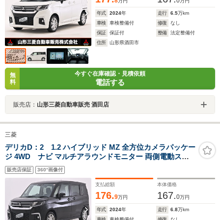
8
0
万円
万円
年式
2024
年
走行
6.5
万km
車検
車検整備付
修復
なし
保証
保証付
整備
法定整備付
住所
山形県酒田市
今すぐ在庫確認・見積依頼
無
電話する
料
販売店：
山形三菱自動車販売 酒田店
三菱
デリカD：2 1.2 ハイブリッド MZ 全方位カメラパッケー
ジ 4WD ナビ マルチアラウンドモニター 両側電動スラ
イドドア ドライブレコーダー ETC 前席ウォークスルー
販売店保証
360°画像付
レーンキープアシスト 横滑り防止装置
支払総額
本体価格
176.
167.
9
0
万円
万円
年式
2024
年
走行
6.8
万km
車検
車検整備付
修復
なし