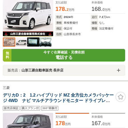
支払総額
本体価格
178.
168.
2
0
万円
万円
年式
2024
年
走行
7.2
万km
車検
車検整備付
修復
なし
保証
保証付
整備
法定整備付
住所
山形県長井市
今すぐ在庫確認・見積依頼
無
電話する
料
販売店：
山形三菱自動車販売 長井店
三菱
デリカD：2 1.2 ハイブリッド MZ 全方位カメラパッケー
ジ 4WD ナビ マルチアラウンドモニター ドライブレコ
ーダー ETC 両側電動スライドドア 前席ウォークスルー
販売店保証
購入プラン付
360°画像付
レーンキープアシスト 横滑り防止装置
支払総額
本体価格
178
167.
0
万円
万円