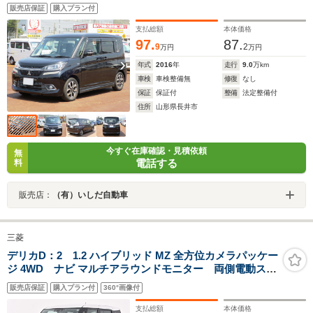
販売店保証
購入プラン付
支払総額
本体価格
97.
87.
9
2
万円
万円
年式
2016
年
走行
9.0
万km
車検
車検整備無
修復
なし
保証
保証付
整備
法定整備付
住所
山形県長井市
今すぐ在庫確認・見積依頼
無
電話する
料
販売店：
（有）いしだ自動車
三菱
デリカD：2 1.2 ハイブリッド MZ 全方位カメラパッケー
ジ 4WD ナビ マルチアラウンドモニター 両側電動スラ
イドドア 前席ウォークスルー 横滑り防止装置 シートヒー
販売店保証
購入プラン付
360°画像付
ター ドライブレコーダー ETC
支払総額
本体価格