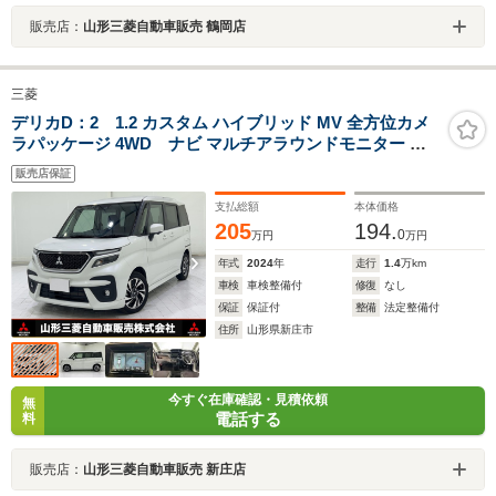
販売店：
山形三菱自動車販売 鶴岡店
三菱
デリカD：2 1.2 カスタム ハイブリッド MV 全方位カメ
ラパッケージ 4WD ナビ マルチアラウンドモニター 両
側電動スライドドア ETC アダプティブクルーズコントロ
販売店保証
ール 前席ウォークスルー 横滑り防止装置 衝突被害軽減ブ
レーキ
支払総額
本体価格
205
194.
0
万円
万円
年式
2024
年
走行
1.4
万km
車検
車検整備付
修復
なし
保証
保証付
整備
法定整備付
住所
山形県新庄市
今すぐ在庫確認・見積依頼
無
電話する
料
販売店：
山形三菱自動車販売 新庄店