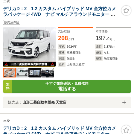
三菱
デリカD：2 1.2 カスタム ハイブリッド MV 全方位カメ
ラパッケージ 4WD ナビ マルチアラウンドモニター 両
側電動スライドドア ETC 前席ウォークスルー 横滑り防止
販売店保証
装置 レーンキープアシスト 衝突被害軽減ブレーキ
支払総額
本体価格
208
197.
0
万円
万円
年式
2024
年
走行
2.2
万km
車検
車検整備付
修復
なし
保証
保証付
整備
法定整備付
住所
山形県天童市
今すぐ在庫確認・見積依頼
無
電話する
料
販売店：
山形三菱自動車販売 天童店
三菱
デリカD：2 1.2 カスタム ハイブリッド MV 全方位カメ
ラパッケージ 4WD ナビ マルチアラウンドモニター 両