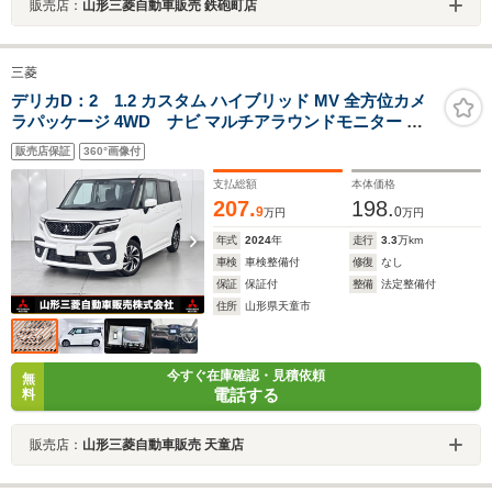
販売店：
山形三菱自動車販売 鉄砲町店
三菱
デリカD：2 1.2 カスタム ハイブリッド MV 全方位カメ
ラパッケージ 4WD ナビ マルチアラウンドモニター 両
側電動スライドドア ETC アダプティブクルーズコントロ
販売店保証
360°画像付
ール 横滑り防止装置 オートライト シートヒーター
支払総額
本体価格
207.
198.
9
0
万円
万円
年式
2024
年
走行
3.3
万km
車検
車検整備付
修復
なし
保証
保証付
整備
法定整備付
住所
山形県天童市
今すぐ在庫確認・見積依頼
無
電話する
料
販売店：
山形三菱自動車販売 天童店