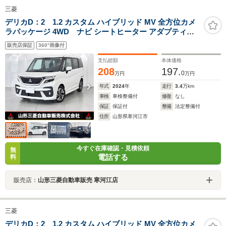
三菱
デリカD：2 1.2 カスタム ハイブリッド MV 全方位カメ
ラパッケージ 4WD ナビ シートヒーター アダプティブ
クルーズコントロール マルチアラウンドモニター 横滑り
販売店保証
360°画像付
防止装置 ETC 前席ウォークスルー レーンキープアシスト
支払総額
本体価格
208
197.
0
万円
万円
年式
2024
年
走行
3.4
万km
車検
車検整備付
修復
なし
保証
保証付
整備
法定整備付
住所
山形県寒河江市
今すぐ在庫確認・見積依頼
無
電話する
料
販売店：
山形三菱自動車販売 寒河江店
三菱
デリカD：2 1.2 カスタム ハイブリッド MV 全方位カメ