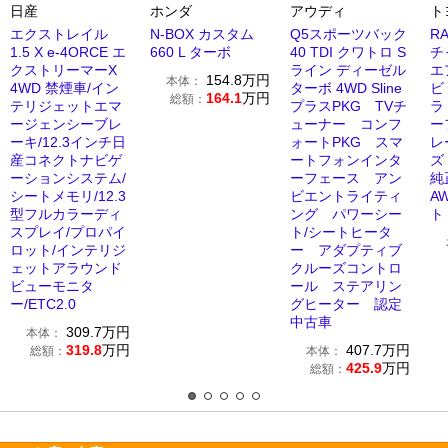
日産
ホンダ
アウディ
ト
エクストレイル
N-BOX カスタム
Q5スポーツバック
R
1.5 X e-4ORCE エ
660 L ターボ
40 TDI クワトロ S
チ
クストリーマーX
ライン ディーゼル
エ
154.8
万円
本体：
4WD 禁煙車/イン
ターボ 4WD Sline
ビ
164.1
万円
総額：
テリジェットエマ
プラスPKG TVチ
ラ
ージェンシーブレ
ューナー コンフ
ー
ーキ/12.3インチ日
ォートPKG スマ
レ
産コネクトナビゲ
ートフォンインタ
ズ
ーションシステム/
ーフェース アン
純
シートメモリ/12.3
ビエントライティ
A
型フルカラーディ
ング パワーシー
ト
スプレイ/プロパイ
ト/シートヒータ
ロット/インテリジ
ー アダプティブ
ェットアラウンド
クルーズコントロ
ビューモニタ
ール ステアリン
ー/ETC2.0
グヒーター 認定
中古車
309.7
万円
本体：
319.8
万円
407.7
万円
総額：
本体：
425.9
万円
総額：