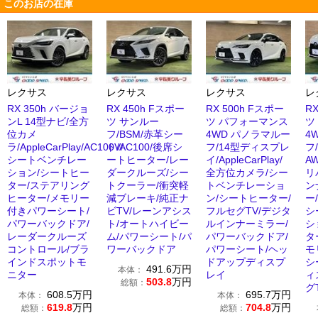
このお店の在庫
レクサス
レクサス
レクサス
レ
RX 350h バージョ
RX 450h Fスポー
RX 500h Fスポー
R
ンL 14型ナビ/全方
ツ サンルー
ツ パフォーマンス
ツ
位カメ
フ/BSM/赤革シー
4WD パノラマルー
4
ラ/AppleCarPlay/AC100V/
ト/AC100/後席シ
フ/14型ディスプレ
フ
シートベンチレー
ートヒーター/レー
イ/AppleCarPlay/
A
ション/シートヒー
ダークルーズ/シー
全方位カメラ/シー
リ
ター/ステアリング
トクーラー/衝突軽
トベンチレーショ
ン
ヒーター/メモリー
減ブレーキ/純正ナ
ン/シートヒーター/
ー/
付きパワーシート/
ビTV/レーンアシス
フルセグTV/デジタ
シ
パワーバックドア/
ト/オートハイビー
ルインナーミラー/
シ
レーダークルーズ
ム/パワーシート/パ
パワーバックドア/
タ
コントロール/ブラ
ワーバックドア
パワーシート/ヘッ
モ
インドスポットモ
ドアップディスプ
シ
491.6
万円
本体：
ニター
レイ
ィ
503.8
万円
総額：
グ
608.5
万円
695.7
万円
本体：
本体：
619.8
万円
704.8
万円
総額：
総額：