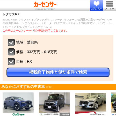
お気に入り
メニュー
レクサス
RX
450hL 4WD (グラファイトブラックガラスフレーク) サンルーフ/全周囲/6人乗/レーダークルー
ズ/衝突軽減/レーンアシスト/シートヒーター/ステアリングスイッチ/電動リアゲート/パワーシー
ト/シートメモリ/ブラインドスポット/ETC
この車はカーセンサーnetでの掲載が終了しております。
地域：愛知県
価格：332万円～618万円
車種：RX
掲載終了物件と似た条件で検索
あなたにおすすめの中古車
［PR］