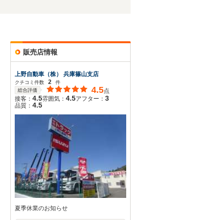
販売店情報
上野自動車（株） 兵庫篠山支店
2
クチコミ件数
件
4.5
総合評価
点
4.5
4.5
3
接客：
雰囲気：
アフター：
4.5
品質：
夏季休業のお知らせ