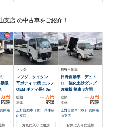
山支店 の中古車をご紹介！
マツダ
日野自動車
ミ
マツダ タイタン
日野自動車 デュト
移動販
平ボディ 3t積 エルフ
ロ 強化土砂ダンプ
車
OEM ボディ長4.3m
3t積載 極東 3方開
万円
---
万円
---
万円
総額
総額
応談
応談
応談
本体
本体
 兵庫篠
上野自動車（株） 兵庫篠
上野自動車（株） 兵庫篠
山支店
山支店
追加
お気に入りに追加
お気に入りに追加