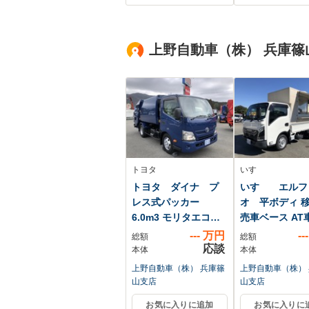
ム/ヘッドランプ
LED/ETC/EBD付
ABS/横滑り防止装置/
上野自動車（株） 兵庫篠
アイドリングストッ
プ
トヨタ
いすゞ
トヨタ ダイナ プ
いすゞ エルフ
レス式パッカー
オ 平ボディ 
6.0m3 モリタエコノ
売車ベース AT
ス
---
万円
---
総額
総額
応談
本体
本体
上野自動車（株） 兵庫篠
上野自動車（株）
山支店
山支店
お気に入りに追加
お気に入りに