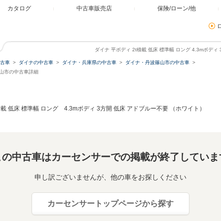
カタログ
中古車販売店
保険/ローン/他
ダイナ 平ボディ 2t積載 低床 標準幅 ロング 4.3mボデ
古車
ダイナの中古車
ダイナ・兵庫県の中古車
ダイナ・丹波篠山市の中古車
篠山市の中古車詳細
積載 低床 標準幅 ロング 4.3mボディ 3方開 低床 アドブルー不要 （ホワイト）
この中古車はカーセンサーでの掲載が終了していま
申し訳ございませんが、他の車をお探しください
カーセンサートップページから探す