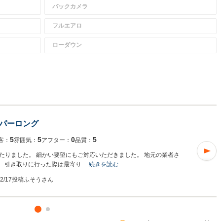
バックカメラ
フルエアロ
ローダウン
パーロング
5
5
0
5
客：
雰囲気：
アフター：
品質：
たりました。 細かい要望にもご対応いただきました。 地元の業者さ
。 引き取りに行った際は最寄り…
続きを読む
02/17投稿
ふそうさん