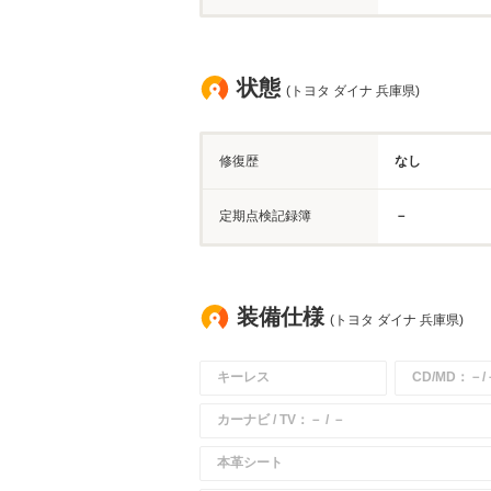
状態
(トヨタ ダイナ 兵庫県)
修復歴
なし
定期点検記録簿
－
装備仕様
(トヨタ ダイナ 兵庫県)
キーレス
CD/MD：－/
カーナビ / TV：－ / －
本革シート