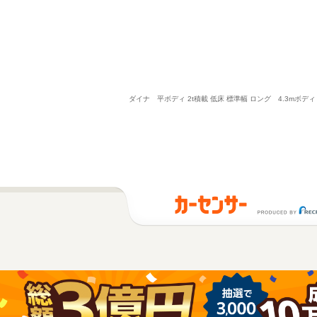
ダイナ 平ボディ 2t積載 低床 標準幅 ロング 4.3m