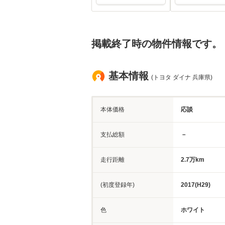
掲載終了時の物件情報です。
基本情報
(トヨタ ダイナ 兵庫県)
本体価格
応談
支払総額
－
走行距離
2.7万km
(初度登録年)
2017(H29)
色
ホワイト