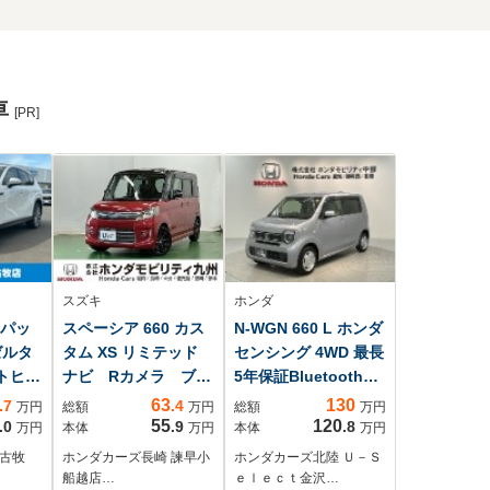
車
[PR]
スズキ
ホンダ
 Lパッ
スペーシア 660 カス
N-WGN 660 L ホンダ
ゼルタ
タム XS リミテッド
センシング 4WD 最長
ートヒー
ナビ Rカメラ ブル
5年保証Bluetooth対
ドル
ートゥース フルセ
応ナビ ドラレコ
63
130
.7
.4
万円
総額
万円
総額
万円
 Fr
グTV
55
120
.0
.9
.8
万円
本体
万円
本体
万円
 古牧
ホンダカーズ長崎 諫早小
ホンダカーズ北陸 Ｕ－Ｓ
船越店…
ｅｌｅｃｔ金沢…