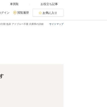
車買取
お役立ち記事
ログイン
閲覧履歴
お気に入り
ィ 3方開 低床 アドブルー不要 兵庫県の詳細
サイトマップ
す