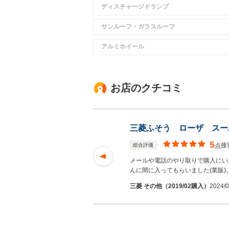
ディスチャージドランプ
サンルーフ・ガラスルーフ
アルミホイール
お店のクチコミ
三菱ふそう ローザ スー
5
接
総合評価
点
の枝豆いただきました
メールや電話のやり取りで購入にい
んに間に入ってもらいました(業販)
三菱 その他（2019/02購入）
2024/