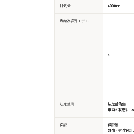
排気量
4000cc
過給器設定モデル
○
法定整備
法定整備無
車両の状態につ
保証
保証無
無償・有償保証