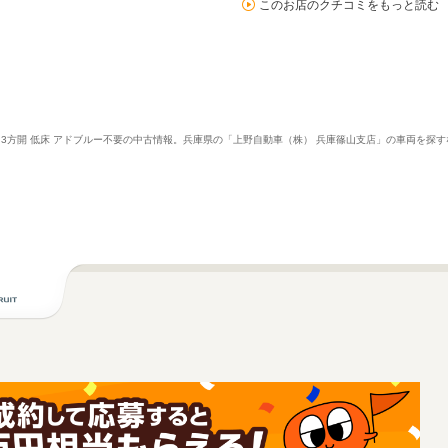
このお店のクチコミをもっと読む
ボディ 3方開 低床 アドブルー不要の中古情報。兵庫県の「上野自動車（株） 兵庫篠山支店」の車両を探