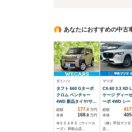
あなたにおすすめの中古
ダイハツ
マツダ
タフト 660 Gターボ
CX-60 3.3 XD
クロム ベンチャー
ケージ ディー
4WD 新品タイヤ/サン
ーボ 4WD シ
ルーフ/純正 9インチ
ター前後 ハン
177
417
.8
総額
万円
総額
SDナビ/衝突安全装置/
ヒーター ETC
168
405
.8
本体
万円
本体
シートヒーター/車線
左右電動シート
ＷＥＣＡＲＳ（ウィーカ
（株）甲信マツダ
逸脱防止支援システ
ーズ） 和歌山店…
店…