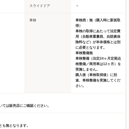
スライドドア
－
車検
車検残：無（購入時に新規取
得）
車検の取得にあたって法定費
用（自動車重量税、自賠責保
険料など）が本体価格とは別
に必要となります。
車検整備無
車検整備（法定24ヶ月定期点
検整備／商用車は12ヶ月）を
実施しません。
購入後（車検取得後）に別
途、車検整備を実施してくだ
さい。
いては販売店にご確認ください。
とも無となります。