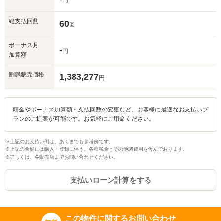
円
総支払回数
60
回
ボーナス月
-
円
加算額
割賦販売価格
1,383,277
円
頭金やボーナス加算額・支払回数の変更など、お客様に最適なお支払いプ
ランのご提案が可能です。お気軽にご用命ください。
※上記のお支払い例は、あくまでも参考例です。
※上記の金額には購入・登録に伴う、各種税金とその他諸費用を含んでおります。
※詳しくは、各販売店までお問い合わせください。
支払いローン計算をする
この物件に関するお問い合わせ