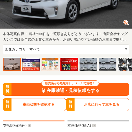
本体写真内容：
当社の物件をご覧頂きありがとうございます！有限会社ヤング
ガンズでは高年式の上質な車両から、お買い求めやすい価格のお車まで取り揃
えておりま…
販売店から最短即日、メールで返答！
無
在庫確認・見積依頼をする
料
無
無
車両状態を確認する
お店に行って車を見る
料
料
支払総額(税込)
本体価格(税込)