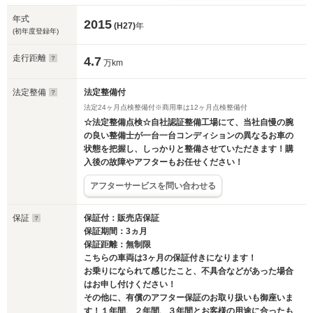
年式
2015
(H27)
年
(初年度登録年)
走行距離
4.7
万km
法定整備
法定整備付
法定24ヶ月点検整備付※商用車は12ヶ月点検整備付
☆法定整備点検☆自社認証整備工場にて、当社自慢の腕
の良い整備士が一台一台コンディションの異なるお車の
状態を把握し、しっかりと整備させていただきます！購
入後の故障やアフターもお任せください！
アフターサービスを問い合わせる
保証
保証付：販売店保証
保証期間：3ヵ月
保証距離：無制限
こちらの車両は3ヶ月の保証付きになります！
お乗りになられて感じたこと、不具合などがあった場合
はお申し付けください！
その他に、有償のアフター保証のお取り扱いも御座いま
す！１年間、２年間、３年間とお客様の用途に合ったも