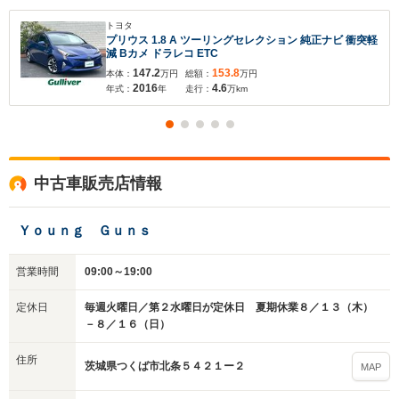
トヨタ
プリウス 1.8 A ツーリングセレクション 純正ナビ 衝突軽
減 Bカメ ドラレコ ETC
147.2
153.8
本体：
万円
総額：
万円
2016
4.6
年式：
年
走行：
万km
中古車販売店情報
入力途中の情報を保存しますか？
※次回問い合わせをする際に自動入力されます
Ｙｏｕｎｇ Ｇｕｎｓ
※保存された情報は
90
日で破棄されます
営業時間
09:00～19:00
いいえ
はい
定休日
毎週火曜日／第２水曜日が定休日 夏期休業８／１３（木）
－８／１６（日）
住所
茨城県つくば市北条５４２１ー２
MAP