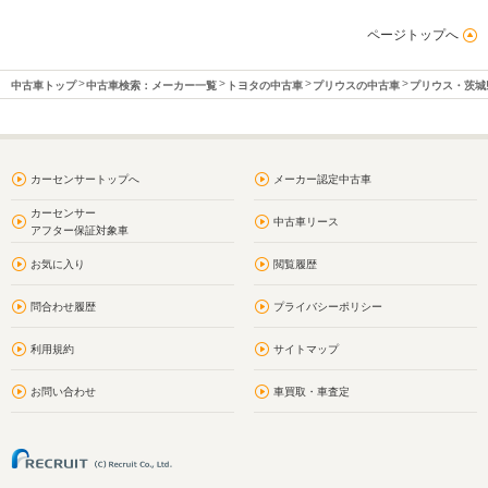
ページトップへ
中古車トップ
中古車検索：メーカー一覧
トヨタの中古車
プリウスの中古車
プリウス・茨城
カーセンサートップへ
メーカー認定中古車
カーセンサー
中古車リース
アフター保証対象車
お気に入り
閲覧履歴
問合わせ履歴
プライバシーポリシー
利用規約
サイトマップ
お問い合わせ
車買取・車査定