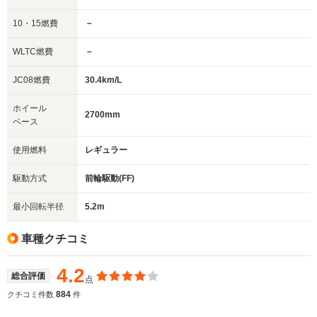
10・15燃費
－
WLTC燃費
－
JC08燃費
30.4km/L
ホイール
2700mm
ベース
使用燃料
レギュラー
駆動方式
前輪駆動(FF)
最小回転半径
5.2m
車種クチコミ
4.2
総合評価
点
884
クチコミ件数
件