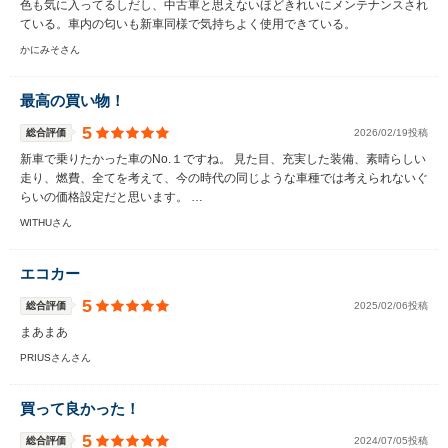
色も気に入ってるしだし、中古車と思えないほどきれいにメンテナンスされ
ている。車内の匂いも新車同様で気持ちよく使用できている。
かにみそさん
最高の買い物！
5
総合評価
2026/02/19投稿
新車で乗りたかった車のNo.１ですね。 見た目、充実した装備、素晴らしい
走り、燃費、全てを考えて、今の時代の同じような車種では考えられないぐ
らいの価格設定だと思います。 …
WITHUさん
エコカー
5
総合評価
2025/02/06投稿
まあまあ
PRIUSさんさん
買って良かった！
5
総合評価
2024/07/05投稿