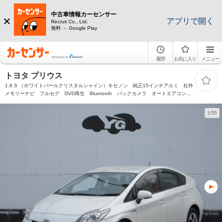
中古車情報カーセンサー
アプリで開く
Recruit Co., Ltd.
無料 － Google Play
履歴
お気に入り
メニュー
トヨタ プリウス
1.8 S （ホワイトパールクリスタルシャイン）キセノン 純正15インチアルミ 社外
メモリーナビ フルセグ DVD再生 Bluetooth バックカメラ オートエアコン
スマートキー ETC
1/55