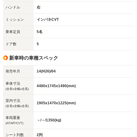
ハンドル
右
ミッション
インパネCVT
乗車定員
5名
ドア数
5
新車時の車種スペック
発売年月
14(H26)/04
車体寸法
4480x1745x1490(mm)
(全長x全幅x全高)
室内寸法
1905x1470x1225(mm)
(全長x全幅x全高)
車両重量
－/－/1350(kg)
(AT/MT/CVT)
シート列数
2列