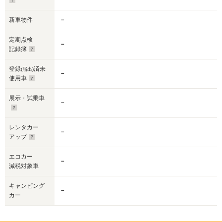
新車物件
－
定期点検
－
記録簿
登録
済未
(届出)
－
使用車
展示・試乗車
－
レンタカー
－
アップ
エコカー
－
減税対象車
キャンピング
－
カー