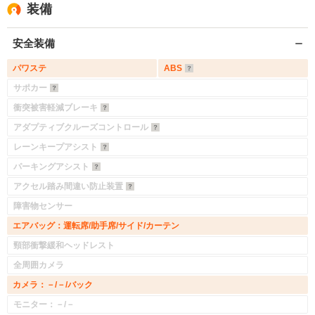
装備
安全装備
パワステ
ABS
サポカー
衝突被害軽減ブレーキ
アダプティブクルーズコントロール
レーンキープアシスト
パーキングアシスト
アクセル踏み間違い防止装置
障害物センサー
エアバッグ：運転席/助手席/サイド/カーテン
頸部衝撃緩和ヘッドレスト
全周囲カメラ
カメラ：－/－/バック
モニター：－/－