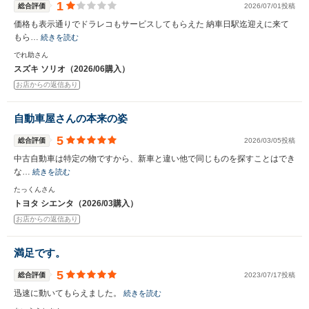
1
総合評価
2026/07/01投稿
価格も表示通りでドラレコもサービスしてもらえた 納車日駅迄迎えに来て
もら…
続きを読む
でれ助さん
スズキ ソリオ（2026/06購入）
お店からの返信あり
自動車屋さんの本来の姿
5
総合評価
2026/03/05投稿
中古自動車は特定の物ですから、新車と違い他で同じものを探すことはでき
な…
続きを読む
たっくんさん
トヨタ シエンタ（2026/03購入）
お店からの返信あり
満足です。
5
総合評価
2023/07/17投稿
迅速に動いてもらえました。
続きを読む