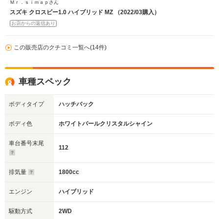
Ｍｒ．ｓｉｍａｐさん
スズキ クロスビー1.0 ハイブリッド MZ （2022/03購入）
お店からの返信あり
この販売店のクチコミ一覧へ(14件)
車種スペック
ボディタイプ
ハッチバック
ボディ色
ホワイトパールクリスタルシャイン
車台番号末尾
112
排気量
1800cc
エンジン
ハイブリッド
駆動方式
2WD