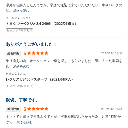
県外から購入したんですが、駅まで送迎に来ていただいたり、車やバイクの
話…
続きを読む
ｙ．ｓ０７３０さん
トヨタ マークXジオ2.4 240G （2022/06購入）
お店からの返信あり
ありがとうございました！
5
総合評価
2022/04/10投稿
乗り換えの為、オークションで車を探してもらいました。気に入った車両を
見…
続きを読む
Ｍ０１２１さん
レクサス LS460 Fスポーツ （2021/04購入）
お店からの返信あり
親切、丁寧です。
5
総合評価
2022/04/10投稿
ネットでも購入できるようですが、実車を確認したかった為、片道4時間か
けて…
続きを読む