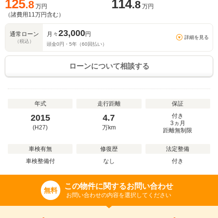
125
114
.8
.8
万円
万円
（諸費用
11
万円含む）
23,000
通常ローン
月々
円
詳細を見る
（税込）
頭金
0
円・
5
年（
60
回払い）
ローンについて相談する
年式
走行距離
保証
付き
2015
4.7
3ヵ月
(H27)
万
km
距離無制限
車検有無
修復歴
法定整備
車検整備付
なし
付き
この物件に関するお問い合わせ
無料
お問い合わせの内容を選択してください