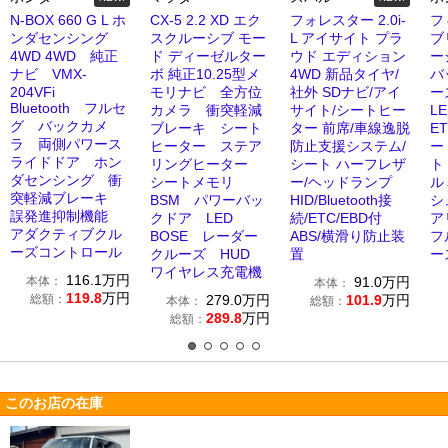
N-BOX 660 G L ホ
CX-5 2.2 XD エク
フォレスター 2.0i-
フ
ンダセンシング
スクルーシブ モー
L アイサイト プラ
ブ
4WD 4WD 純正
ド ディーゼルター
ウド エディション
ー
ナビ VMX-
ボ 純正10.25型メ
4WD 新品タイヤ/
バ
204VFi
モリナビ 全方位
社外 SDナビ/アイ
ー
Bluetooth フルセ
カメラ 衝突軽減
サイト/シートヒー
L
グ バックカメ
ブレーキ シート
ター 前席/車線逸脱
E
ラ 両側パワース
ヒーター ステア
防止支援システム/
ー
ライドドア ホン
リングヒーター
シート ハーフレザ
ト
ダセンシング 衝
シートメモリ
ー/ヘッドランプ
ル
突軽減ブレーキ
BSM パワーバッ
HID/Bluetooth接
シ
誤発進抑制機能
クドア LED
続/ETC/EBD付
ア
アダクティブクル
BOSE レーダー
ABS/横滑り防止装
フ
ーズコントロール
クルーズ HUD
置
ー
ワイヤレス充電機
116.1
万円
本体：
91.0
万円
本体：
119.8
万円
総額：
279.0
万円
101.9
万円
本体：
総額：
289.8
万円
総額：
このお店の在庫