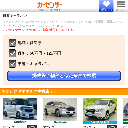
お気に入り
メニュー
日産
キャラバン
キャンピング (シルバー) ベッドレイアウト ソファレイアウト 蛇口 冷蔵庫 電源コンセン
ト ドライブレコーダー バックカメラ ETC
この車はカーセンサーnetでの掲載が終了しております。
地域：愛知県
価格：66万円～125万円
車種：キャラバン
掲載終了物件と似た条件で検索
あなたにおすすめの中古車
［PR］
ホンダ
マツダ
スバル
ホ
NEW!
NEW!