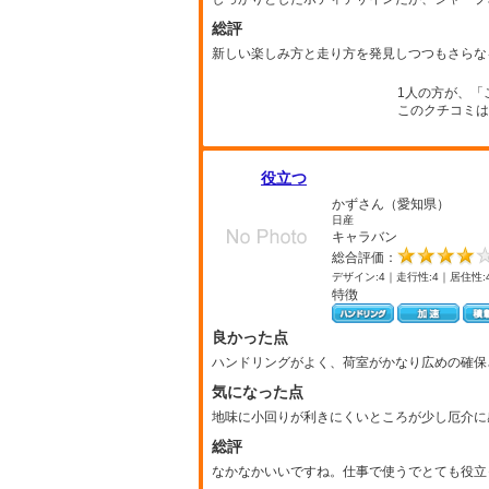
総評
新しい楽しみ方と走り方を発見しつつもさらな
1人の方が、「
このクチコミは
役立つ
かずさん（愛知県）
日産
キャラバン
総合評価：
デザイン:4｜走行性:4｜居住性:
特徴
良かった点
ハンドリングがよく、荷室がかなり広めの確保
気になった点
地味に小回りが利きにくいところが少し厄介に
総評
なかなかいいですね。仕事で使うでとても役立