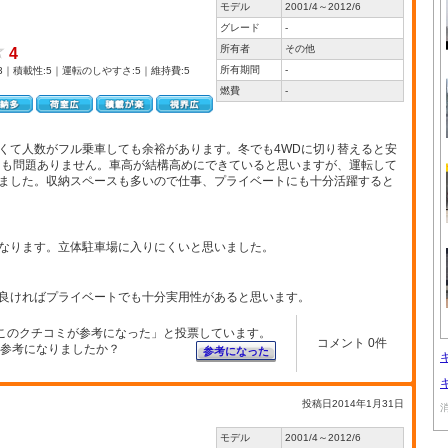
モデル
2001/4～2012/6
グレード
-
所有者
その他
4
所有期間
-
3｜積載性:5｜運転のしやすさ:5｜維持費:5
燃費
-
くて人数がフル乗車しても余裕があります。冬でも4WDに切り替えると安
ても問題ありません。車高が結構高めにできていると思いますが、運転して
ました。収納スペースも多いので仕事、プライベートにも十分活躍すると
なります。立体駐車場に入りにくいと思いました。
良ければプライベートでも十分実用性があると思います。
このクチコミが参考になった」と投票しています。
コメント 0件
参考になりましたか？
参考になった
投稿日2014年1月31日
モデル
2001/4～2012/6