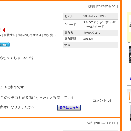
投稿日2017年5月30日
モデル
2001/4～2012/6
3.0 GX ロングボディ デ
グレード
ィーゼルターボ
4
所有者
自分のクルマ
5｜積載性:5｜運転のしやすさ:4｜維持費:3
所有期間
2016/5～
燃費
-
めちゃくちゃいいです
よりは本命です
「このクチコミが参考になった」と投票していま
コメント 0件
参考になりましたか？
参考になった
投稿日2016年10月11日