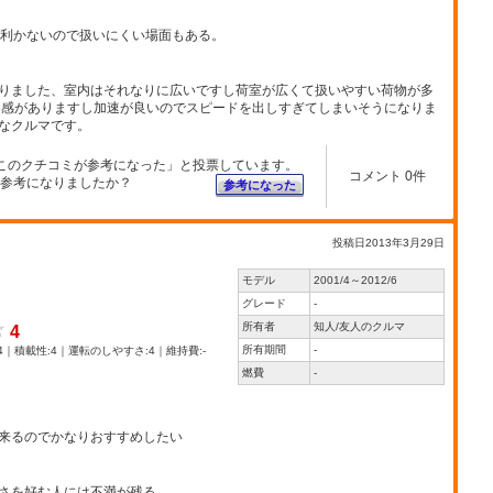
が利かないので扱いにくい場面もある。
りました、室内はそれなりに広いですし荷室が広くて扱いやすい荷物が多
定感がありますし加速が良いのでスピードを出しすぎてしまいそうになりま
なクルマです。
このクチコミが参考になった」と投票しています。
コメント 0件
参考になりましたか？
参考になった
投稿日2013年3月29日
モデル
2001/4～2012/6
グレード
-
所有者
知人/友人のクルマ
4
所有期間
-
4｜積載性:4｜運転のしやすさ:4｜維持費:-
燃費
-
来るのでかなりおすすめしたい
さを好む人には不満が残る