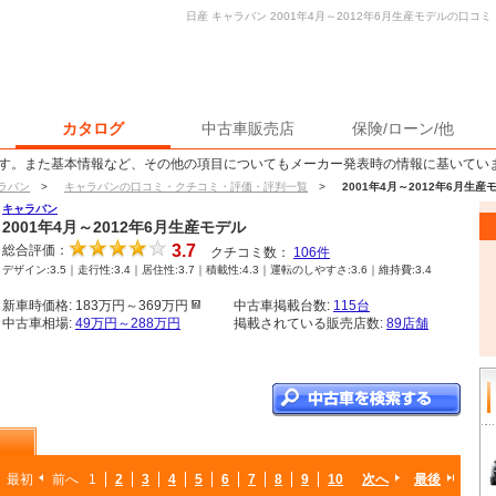
日産 キャラバン 2001年4月～2012年6月生産モデルの口
カタログ
中古車販売店
保険/ローン/他
す。また基本情報など、その他の項目についてもメーカー発表時の情報に基いてい
ラバン
>
キャラバンの口コミ・クチコミ・評価・評判一覧
>
2001年4月～2012年6月
キャラバン
2001年4月～2012年6月生産モデル
3.7
総合評価：
クチコミ数：
106
件
デザイン:3.5｜走行性:3.4｜居住性:3.7｜積載性:4.3｜運転のしやすさ:3.6｜維持費:3.4
新車時価格: 183万円～369万円
中古車掲載台数:
115台
中古車相場:
49万円～288万円
掲載されている販売店数:
89店舗
最初
前へ
1
2
3
4
5
6
7
8
9
10
次へ
最後