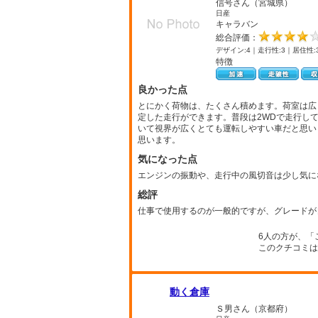
信号さん（宮城県）
日産
キャラバン
総合評価：
デザイン:4｜走行性:3｜居住性:
特徴
良かった点
とにかく荷物は、たくさん積めます。荷室は広
定した走行ができます。普段は2WDで走行し
いて視界が広くとても運転しやすい車だと思い
思います。
気になった点
エンジンの振動や、走行中の風切音は少し気に
総評
仕事で使用するのが一般的ですが、グレードが
6人の方が、「
このクチコミは
動く倉庫
Ｓ男さん（京都府）