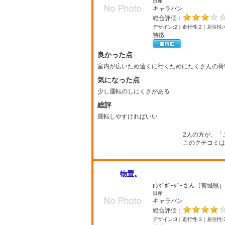
日産
キャラバン
総合評価：
デザイン:2｜走行性:2｜居住性:
特徴
良かった点
室内が広いため遠くに行くためにたくさんの荷
気になった点
少し運転のしにくさがある
総評
運転しやすければいい
2人の方が、「
このクチコミは
物置。
ﾛﾝｸﾞﾎﾞｰﾀﾞｰさん（宮城県）
日産
キャラバン
総合評価：
デザイン:3｜走行性:3｜居住性: