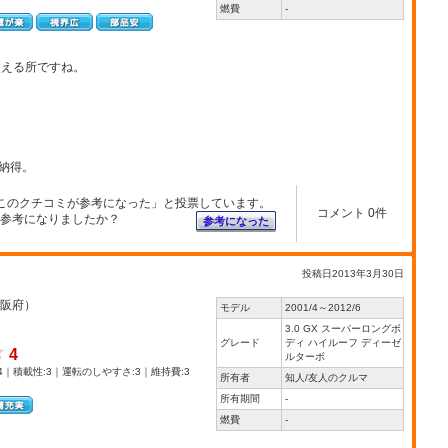
燃費
-
使える所ですね。
納得。
このクチコミが参考になった」と投票しています。
コメント 0件
参考になりましたか？
参考になった
投稿日2013年3月30日
阪府）
モデル
2001/4～2012/6
3.0 GX スーパーロングボ
グレード
ディ ハイルーフ ディーゼ
4
ルターボ
4｜積載性:3｜運転のしやすさ:3｜維持費:3
所有者
知人/友人のクルマ
所有期間
-
燃費
-