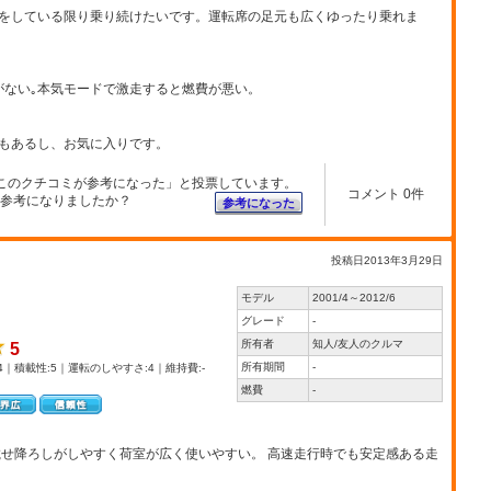
をしている限り乗り続けたいです。運転席の足元も広くゆったり乗れま
がない｡本気モードで激走すると燃費が悪い。
もあるし、お気に入りです。
このクチコミが参考になった」と投票しています。
コメント 0件
参考になりましたか？
参考になった
投稿日2013年3月29日
モデル
2001/4～2012/6
グレード
-
所有者
知人/友人のクルマ
5
所有期間
-
4｜積載性:5｜運転のしやすさ:4｜維持費:-
燃費
-
載せ降ろしがしやすく荷室が広く使いやすい。 高速走行時でも安定感ある走