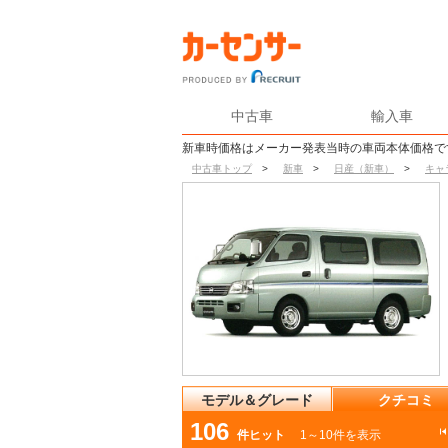
中古車
輸入車
新車時価格はメーカー発表当時の車両本体価格で
中古車トップ
>
新車
>
日産（新車）
>
キャ
モデル＆グレード
クチコミ
106
件ヒット
1～10件を表示