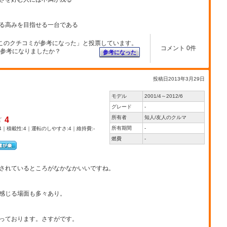
る高みを目指せる一台である
このクチコミが参考になった」と投票しています。
コメント 0件
参考になりましたか？
参考になった
投稿日2013年3月29日
モデル
2001/4～2012/6
グレード
-
所有者
知人/友人のクルマ
4
所有期間
-
4｜積載性:4｜運転のしやすさ:4｜維持費:-
燃費
-
されているところがなかなかいいですね。
感じる場面も多々あり。
っております。さすがです。