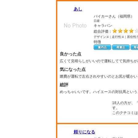
あし
バイカーさん（福岡県）
日産
キャラバン
総合評価：
デザイン:4｜走行性:4｜居住性:
特徴
良かった点
広くて見晴らしがいいので運転してて気持ちが
気になった点
燃費が運転で左右されやすいのとお尻が暖かい
総評
めっちゃいいです。ハイエースの対抗馬という
18人の方が、
す。
このクチコミは
頼りになる