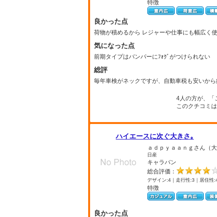
特徴
良かった点
荷物が積めるから レジャーや仕事にも幅広く
気になった点
前期タイプはバンパーにﾌｫｸﾞがつけられない
総評
毎年車検がネックですが、自動車税も安いから
4人の方が、「
このクチコミは
ハイエースに次ぐ大きさ｡
ａｄｐｙａａｎｇさん（大
日産
キャラバン
総合評価：
デザイン:4｜走行性:3｜居住性:
特徴
良かった点