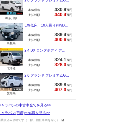
2.0 グランド プレミアムG…
430.9
本体価格
万円
440.4
支払総額
万円
神奈川県
EX(低床 10人乗り)4WD…
389.4
本体価格
万円
400.6
支払総額
万円
島根県
2.4 DX ロングボディ デ…
324.1
本体価格
万円
328.0
支払総額
万円
北海道
2.0 グランド プレミアムG…
389.8
本体価格
万円
407.0
支払総額
万円
愛知県
キャラバンの中古車全てを見る>>
キャラバン(日産)の燃費を見る>>
消費税込み価格です（一部、福祉車両を除く）