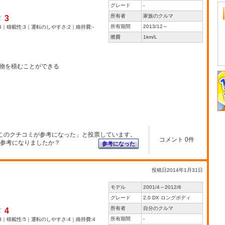
グレード
-
所有者
家族のクルマ
3
所有期間
2013/12～
4｜積載性:3｜運転のしやすさ:2｜維持費:-
燃費
1km/L
物を積むことができる
このクチコミが参考になった」と投票しています。
コメント 0件
参考になりましたか？
参考になった
投稿日2014年1月31日
モデル
2001/4～2012/6
グレード
2.0 DX ロングボディ
所有者
自分のクルマ
4
所有期間
-
3｜積載性:5｜運転のしやすさ:4｜維持費:4