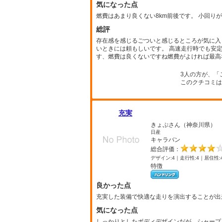
気になった点
燃費はあまり良くない8km前後です。 小回り
総評
存在感を感じるごついと感じるところが気に入
いときには頼もしいです。 高速走行時でも安
す、燃費は良くないですね燃費がよければ最高
3人の方が、「
このクチコミは
充実
きょぷさん（神奈川県）
日産
キャラバン
総合評価：
デザイン:4｜走行性:4｜居住性:
特徴
良かった点
充実した装備で快適な走りを演出することが出
気になった点
しっかりとしたボディデザインだが、シャープ