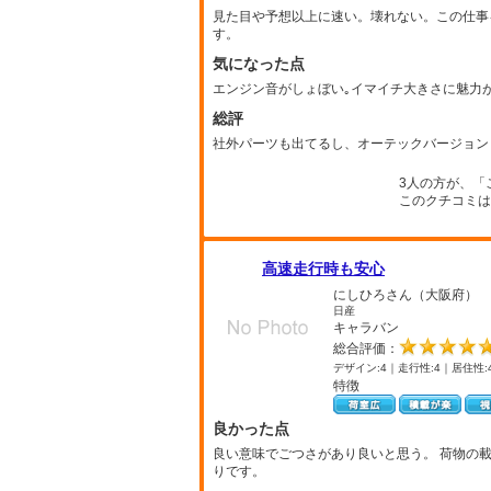
見た目や予想以上に速い。壊れない。この仕事
す。
気になった点
エンジン音がしょぼい｡イマイチ大きさに魅力
総評
社外パーツも出てるし、オーテックバージョン
3人の方が、「
このクチコミは
高速走行時も安心
にしひろさん（大阪府）
日産
キャラバン
総合評価：
デザイン:4｜走行性:4｜居住性:
特徴
良かった点
良い意味でごつさがあり良いと思う。 荷物の
りです。