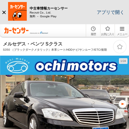
中古車情報カーセンサー
アプリで開く
Recruit Co., Ltd.
無料 － Google Play
履歴
お気に入り
メニュー
メルセデス・ベンツ Sクラス
S350 （ブラックダークメタリック）本革シート/HDDナビ/サンルーフ/ETC/後期
1/24