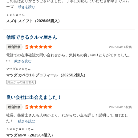
この度はありがとうございました。 丁寧に対応していただき納車までスム
ーズ…
続きを読む
ｓｏｔａさん
スズキ スイフト（2026/06購入）
信頼できるクルマ屋さん
5
総合評価
2026/04/14投稿
電話での在庫確認の問い合わせから、気持ちの良いやりとりができました。
中…
続きを読む
マツダ６２６さん
マツダ カペラ1.8 プロフィール （2025/12購入）
お店からの返信あり
良い会社に出会えました！
5
総合評価
2025/04/15投稿
社長、整備士さんも人柄がよく、わからない点も詳しく説明して頂けまし
た！…
続きを読む
ａｗａｙｕｋｉさん
マツダ MPV（2025/04購入）