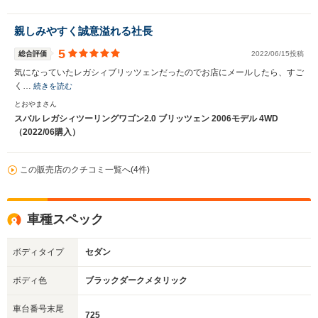
親しみやすく誠意溢れる社長
5
総合評価
2022/06/15投稿
気になっていたレガシィブリッツェンだったのでお店にメールしたら、すご
く…
続きを読む
とおやまさん
スバル レガシィツーリングワゴン2.0 ブリッツェン 2006モデル 4WD
（2022/06購入）
この販売店のクチコミ一覧へ(4件)
車種スペック
ボディタイプ
セダン
ボディ色
ブラックダークメタリック
車台番号末尾
725