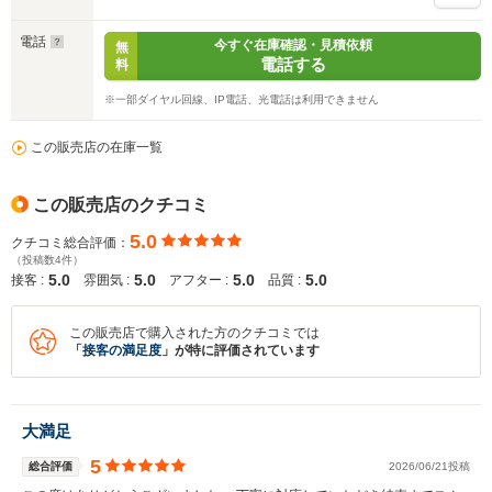
電話
今すぐ在庫確認・見積依頼
無
電話する
料
※一部ダイヤル回線、IP電話、光電話は利用できません
この販売店の在庫一覧
この販売店のクチコミ
入力途中の情報を保存しますか？
5.0
クチコミ総合評価：
（投稿数4件）
※次回問い合わせをする際に自動入力されます
5.0
5.0
5.0
5.0
接客 :
雰囲気 :
アフター :
品質 :
※保存された情報は
90
日で破棄されます
この販売店で購入された方のクチコミでは
いいえ
はい
「
接客の満足度
」が特に評価されています
大満足
5
総合評価
2026/06/21投稿