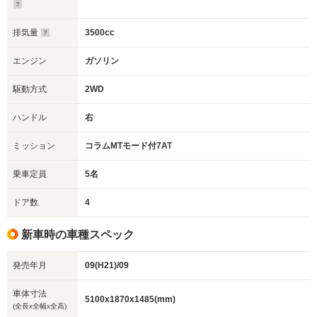
排気量
3500cc
エンジン
ガソリン
駆動方式
2WD
ハンドル
右
ミッション
コラムMTモード付7AT
乗車定員
5名
ドア数
4
新車時の車種スペック
発売年月
09(H21)/09
車体寸法
5100x1870x1485(mm)
(全長x全幅x全高)