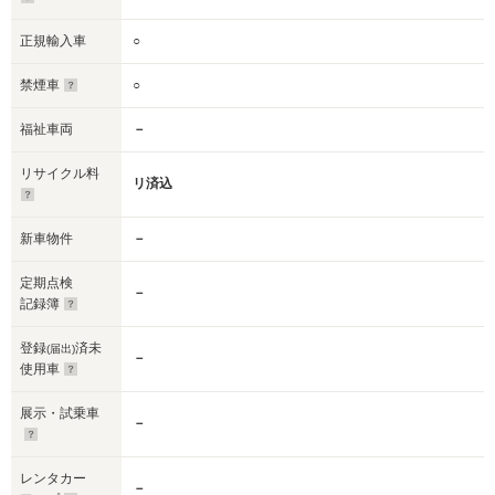
正規輸入車
○
禁煙車
○
福祉車両
－
リサイクル料
リ済込
新車物件
－
定期点検
－
記録簿
登録
済未
(届出)
－
使用車
展示・試乗車
－
レンタカー
－