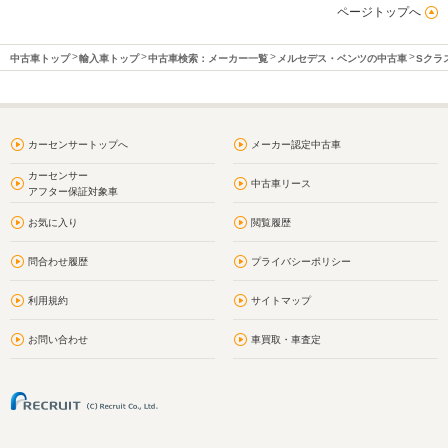
ページトップへ
中古車トップ
輸入車トップ
中古車検索：メーカー一覧
メルセデス・ベンツの中古車
Sクラ
カーセンサートップへ
メーカー認定中古車
カーセンサー
中古車リース
アフター保証対象車
お気に入り
閲覧履歴
問合わせ履歴
プライバシーポリシー
利用規約
サイトマップ
お問い合わせ
車買取・車査定