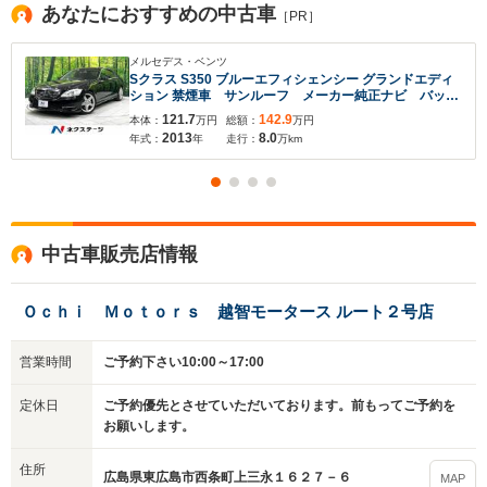
あなたにおすすめの中古車
［PR］
メルセデス・ベンツ
Sクラス S350 ブルーエフィシェンシー グランドエディ
ション 禁煙車 サンルーフ メーカー純正ナビ バック
カメラ ETC ブラインドアシストセンサー コーナー
121.7
142.9
本体：
万円
総額：
万円
センサー プリクラッシュセーフティシステム シート
2013
8.0
年式：
年
走行：
万km
ヒーター メモリ機能付パワーシート 黒革シート
中古車販売店情報
Ｏｃｈｉ Ｍｏｔｏｒｓ 越智モータース ルート２号店
営業時間
ご予約下さい10:00～17:00
定休日
ご予約優先とさせていただいております。前もってご予約を
お願いします。
住所
広島県東広島市西条町上三永１６２７－６
MAP