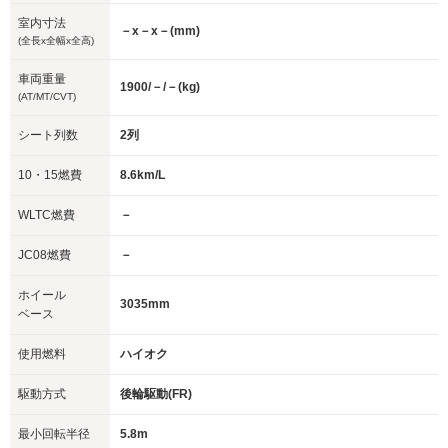
室内寸法
－x－x－(mm)
(全長x全幅x全高)
車両重量
1900/－/－(kg)
(AT/MT/CVT)
シート列数
2列
10・15燃費
8.6km/L
WLTC燃費
－
JC08燃費
－
ホイール
3035mm
ベース
使用燃料
ハイオク
駆動方式
後輪駆動(FR)
最小回転半径
5.8m