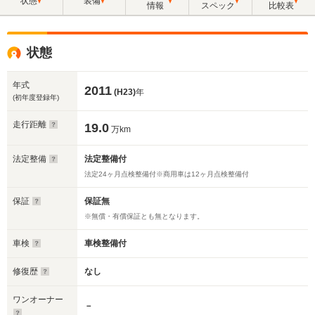
状態
装備
情報
スペック
比較表
状態
年式
2011
(H23)
年
(初年度登録年)
走行距離
19.0
万km
法定整備
法定整備付
法定24ヶ月点検整備付※商用車は12ヶ月点検整備付
保証
保証無
※無償・有償保証とも無となります。
車検
車検整備付
修復歴
なし
ワンオーナー
－