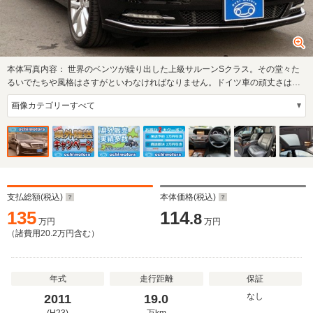
本体写真内容：
世界のベンツが繰り出した上級サルーンSクラス。その堂々た
るいでたちや風格はさすがといわなければなりません。ドイツ車の頑丈さは、
さすがとしか…
支払総額(税込)
本体価格(税込)
135
114
.8
万円
万円
（諸費用
20.2
万円含む）
年式
走行距離
保証
なし
2011
19.0