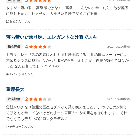
5
さすが一流の車。 高級感ではなく、高級。 こんなのに乗ったら、他が苦痛
に感じるかもしれません。人を良い意味でダメにする車。
ばるどさん。さん
落ち着いた乗り味、エレガントな外観でスキ
4
総合評価
2017/09/14投稿
トヨタ、レクサスの内装はどれも同じ味を感じるし 他の国産メーカーには
求めるクラスに魅力がなかった BMWも考えましたが、内装が好きではなか
った なんと言っても ｗ２２１の…
菓子パンちゃんさん
重厚長大
3
総合評価
2017/09/09投稿
父親がいきなり普通の国産セダンから乗り換えました。 ぶつけるのが怖く
てほとんど乗ってないけどたまーに車庫入れや送迎をさせられます。 それ
でなくてもデカいのにロングモデルに…
シャチョーさんさん