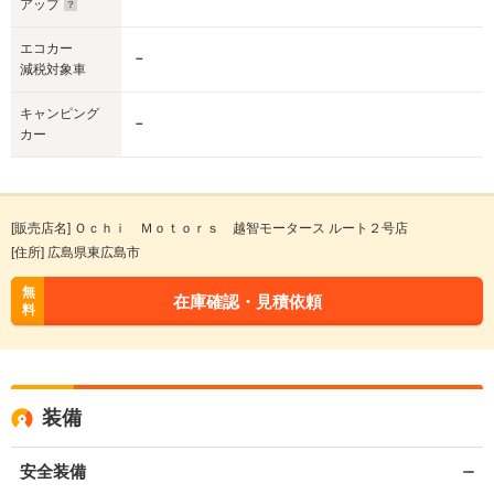
アップ
エコカー
－
減税対象車
キャンピング
－
カー
[販売店名] Ｏｃｈｉ Ｍｏｔｏｒｓ 越智モータース ルート２号店
[住所] 広島県東広島市
無
在庫確認・見積依頼
料
装備
安全装備