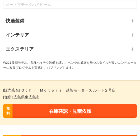
オートマチックハイビーム
快適装備
インテリア
エクステリア
W221後期モデル。各種ハイテク装備を纏い、ベンツの威厳を放つスタイルが良いコンピュータ
ーに改良プログラムを実施し、バブリングします。
[販売店名] Ｏｃｈｉ Ｍｏｔｏｒｓ 越智モータース ルート２号店
[住所] 広島県東広島市
無
在庫確認・見積依頼
料