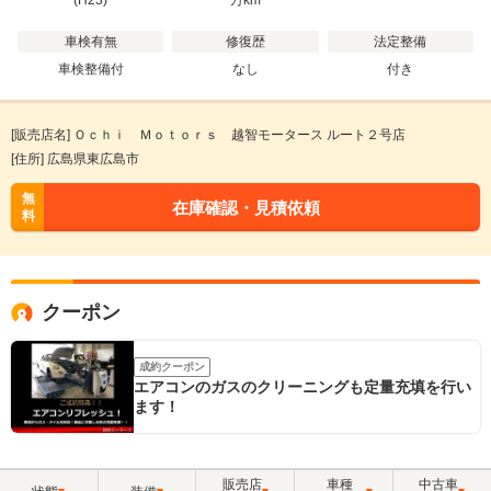
(H23)
万
km
車検有無
修復歴
法定整備
車検整備付
なし
付き
[販売店名] Ｏｃｈｉ Ｍｏｔｏｒｓ 越智モータース ルート２号店
[住所] 広島県東広島市
無
在庫確認・見積依頼
料
クーポン
成約クーポン
エアコンのガスのクリーニングも定量充填を行い
ます！
販売店
車種
中古車