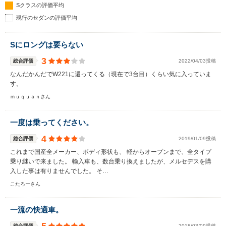
Sクラスの評価平均
現行のセダンの評価平均
Sにロングは要らない
3
総合評価
2022/04/03投稿
なんだかんだでW221に還ってくる（現在で3台目）くらい気に入っていま
す。
ｍｕｑｕａｎさん
一度は乗ってください。
4
総合評価
2019/01/09投稿
これまで国産全メーカー、ボディ形状も、 軽からオープンまで、全タイプ
乗り継いで来ました。 輸入車も、数台乗り換えましたが、メルセデスを購
入した事は有りませんでした。 そ…
こたろーさん
一流の快適車。
総合評価
2018/03/09投稿