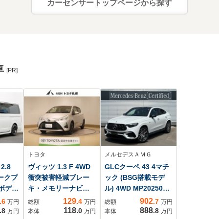
カーセンサートップページから探す
車
[PR]
トヨタ
メルセデスＡＭＧ
.8
ヴィッツ 1.3 F 4WD
GLCクーペ 43 4マチ
ークプ
衝突被害軽減ブレー
ック (BSG搭載モデ
グボディ
キ・メモリーナビ付
ル) 4WD MP202501
ボ
き
AMGレザーエクスク
129
902
.6
.4
.7
万円
総額
万円
総額
万円
1インチ
ルーシブパッケー
118
888
.8
.0
.8
万円
本体
万円
本体
万円