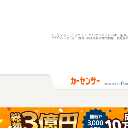
レガシィツーリングワゴン 2.5 i アイサイト 4WD /社
プ/HIDヘッドライト/横滑り防止装置/の中古情報。北海