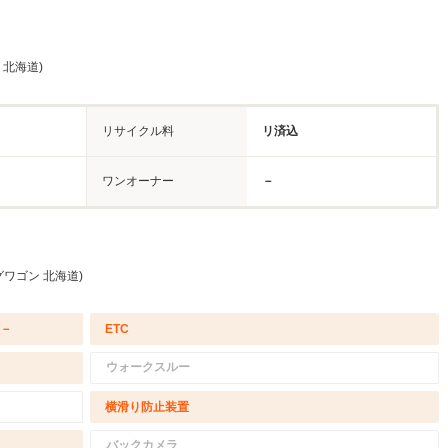
 北海道)
リサイクル料
リ済込
ワンオーナー
－
ワゴン 北海道)
/－
ETC
ウォークスルー
横滑り防止装置
バックカメラ