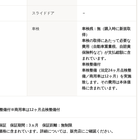
スライドドア
－
車検
車検残：無（購入時に新規取
得）
車検の取得にあたって必要な
費用（自動車重量税、自賠責
保険料など）が支払総額に含
まれています。
車検整備付
車検整備（法定24ヶ月点検整
備／商用車は12ヶ月）を実施
致します。その費用は本体価
格に含まれています。
検整備付※商用車は12ヶ月点検整備付
保証 保証期間：3ヵ月 保証距離：無制限
価格に含まれています。詳細については、販売店にご確認ください。