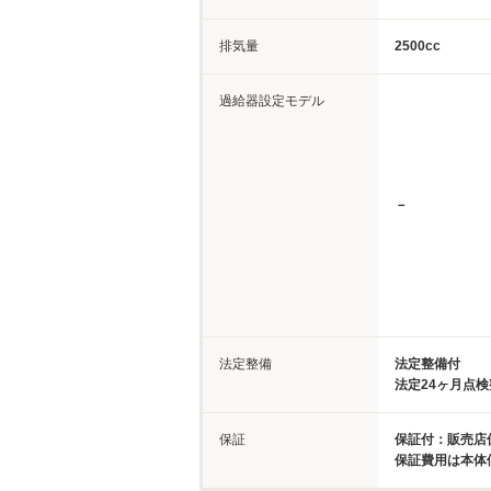
排気量
2500cc
過給器設定モデル
－
法定整備
法定整備付
法定24ヶ月点
保証
保証付：販売店
保証費用は本体