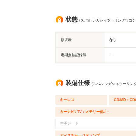
状態
(スバル レガシィツーリングワゴン
修復歴
なし
定期点検記録簿
－
装備仕様
(スバル レガシィツーリング
キーレス
CD/MD：CD
カーナビ / TV：メモリー他 / －
本革シート
ディスチャージドランプ