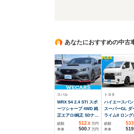
あなたにおすすめの中古
スバル
トヨタ
WRX S4 2.4 STI スポ
ハイエースバン 2
ーツシャープ 4WD 純
スーパーGL ダ
正エアロ/純正 SDナ
ライムII ロン
ビ/衝突安全装置/シー
ディーゼルター
512
533
.8
総額
万円
総額
トヒーター 前席/車線
4WD BIG-X1
500
519
.7
本体
万円
本体