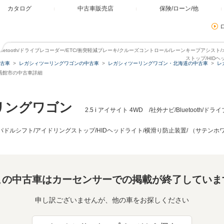
カタログ
中古車販売店
保険/ローン/他
ビ/Bluetooth/ドライブレコーダー/ETC/衝突軽減ブレーキ/クルーズコントロール/レーンキープアシ
ストップ/HID
古車
レガシィツーリングワゴンの中古車
レガシィツーリングワゴン・北海道の中古車
レ
道函館市の中古車詳細
リングワゴン
2.5 i アイサイト 4WD /社外ナビ/Bluetooth
パドルシフト/アイドリングストップ/HIDヘッドライト/横滑り防止装置/ （サテン
この中古車はカーセンサーでの掲載が終了していま
申し訳ございませんが、他の車をお探しください