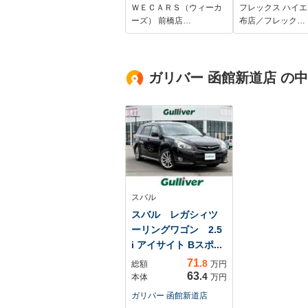
逸脱防止支援システ
ナビETC2.0フ
ＷＥＣＡＲＳ（ウィーカ
フレックス ハイ
ム/シート ハーフレザ
ダウンモニター
ーズ） 前橋店…
布店／フレック…
ー/ドライブレコーダ
イブレコーダー
ー 純正/ヘッドランプ
ドバーフリップ
LED/USBジャック
プベッドキット
ガリバー 函館新道店 の
リスタフルエア
ヤスポイラー新
スカータイヤ新
FLEX17イン
新品オーバーフ
ダー
スバル
スバル レガシィツ
ーリングワゴン 2.5
i アイサイト Bスポ...
71
.8
総額
万円
63
.4
本体
万円
ガリバー 函館新道店