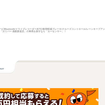
外ナビ/Bluetooth/ドライブレコーダー/ETC/衝突軽減ブレーキ/クルーズコントロール/レーンキー
道の「ガリバー 函館新道店」の車両を探すなら「カーセンサー」！