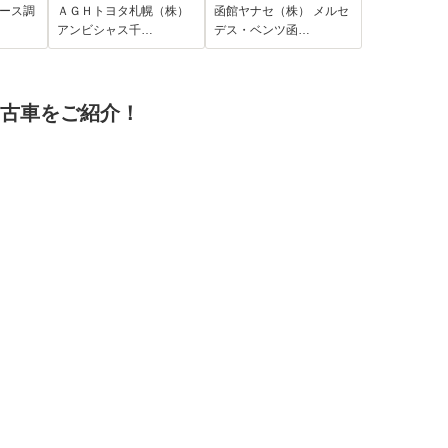
リップ
ジ ワンオーナー
エース調
ＡＧＨトヨタ札幌（株）
函館ヤナセ（株） メルセ
ドラ
パノラミックスライ
アンビシャス千…
デス・ベンツ函…
サイ
ディングルーフ
アッ
Burmesterサラウン
モデ
ド シートベンチレ
中古車をご紹介！
ロリ
ーション AMGナイ
品ナ
トパッケージ ステ
品
アリングヒーター
チアルミ
フロントタイヤ2本交
ェン
換