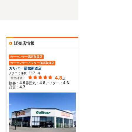
販売店情報
カーセンサー認定取扱店
カーセンサーアフター保証取扱店
ガリバー 函館新道店
117
クチコミ件数
件
4.8
総合評価
点
4.9
4.8
4.6
接客：
雰囲気：
アフター：
4.7
品質：