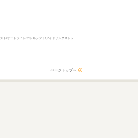
プアシスト/オートライト/パドルシフト/アイドリングストッ
ページトップへ