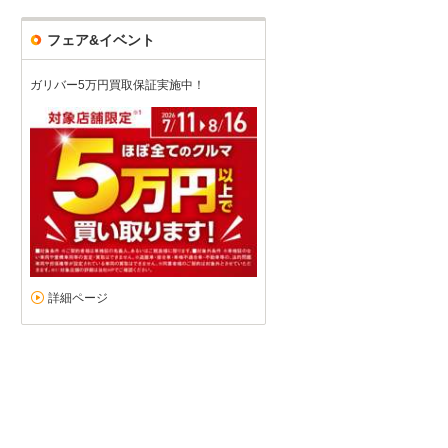
フェア&イベント
ガリバー5万円買取保証実施中！
迅速な対応
5
5
5
3
接客：
雰囲気：
アフター：
品質：
総合評価
点
乗っていた車が壊れたため、休みのとれたお盆期間に来店しました。お
詳細ページ
ていただきました。
続きを読む
日産 ルークス（2025/08購入）
2025/08/12投稿
からすさん