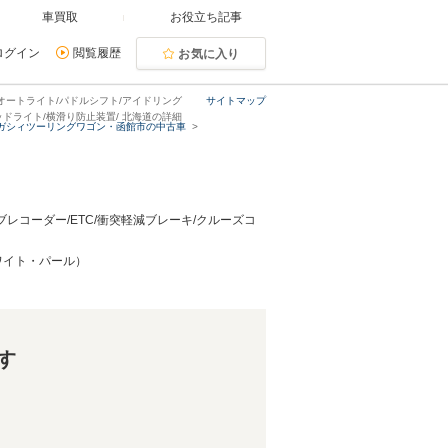
車買取
お役立ち記事
ログイン
閲覧履歴
お気に入り
スト/オートライト/パドルシフト/アイドリング
サイトマップ
ヘッドライト/横滑り防止装置/ 北海道の詳細
ガシィツーリングワゴン・函館市の中古車
/ドライブレコーダー/ETC/衝突軽減ブレーキ/クルーズコ
ホワイト・パール）
す