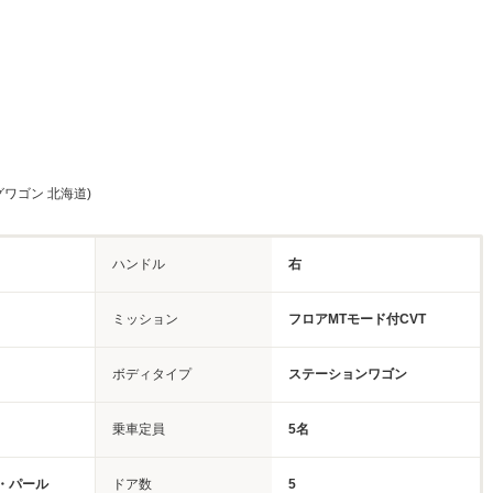
ワゴン 北海道)
ハンドル
右
ミッション
フロアMTモード付CVT
ボディタイプ
ステーションワゴン
乗車定員
5名
・パール
ドア数
5