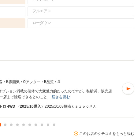
フルエアロ
ローダウン
5
0
5
4
客：
雰囲気：
アフター：
品質：
した。オプション満載の個体で大変魅力的だったのですが、私横浜、販売店
ー店まで陸送できるとのこと…
続きを読む
トロ 4WD （2025/10購入）
2025/10/08投稿
ｋａｚｏｏさん
このお店のクチコミをもっと読む