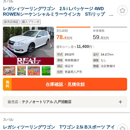
スバル
レガシィツーリングワゴン 2.5 i Lパッケージ 4WD
ROWENシーケンシャルミラーウインカ STiリップ ナ
ビ フルセグTV Bカメラ Bluetoothオーディオ
販売店保証
購入プラン付
ETC 前後ドラレコ パワーシート 17インチアルミ
クルコン
支払総額
本体価格
78.
59.
8
9
万円
万円
11,400
通常ローン
月々
円
年式
2012
年
走行
14.2
万km
車検
車検整備付
修復
なし
保証
保証付
整備
法定整備付
住所
青森県八戸市
無
在庫確認・見積依頼
料
販売店：
テクノオートリアル 八戸沼館店
スバル
レガシィツーリングワゴン Tワゴン 2.5i Bスポーツ アイ