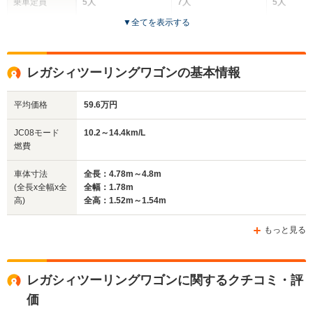
乗車定員
5人
7人
5人
▼
全てを表示する
ドア数
4ドア
5ドア
5ドア
全高
全高
全高
レガシィツーリングワゴンの基本情報
1.5m
1.65m～1.66m
1.46m
平均価格
59.6万円
全幅
全幅
全
JC08モード
10.2～14.4km/L
サイズ
1.84m
1.78m
1
燃費
全長
全長
(全長x全幅x全高)
4.8m
4.74m
4.41m
車体寸法
全長：4.78m～4.8m
(全長x全幅x全
全幅：1.78m
高)
全高：1.52m～1.54m
ホイールベース
ホイールベース
ホイー
-m
-m
もっと見る
レガシィツーリングワゴンに関するクチコミ・評
WLTCモード
-
-
-
価
燃費