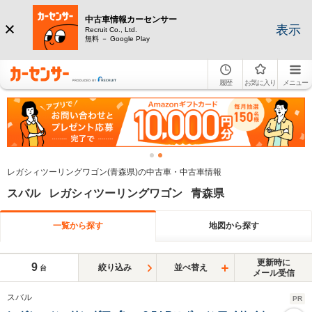
中古車情報カーセンサー
表示
Recruit Co., Ltd.
無料 － Google Play
履歴
お気に入り
メニュー
レガシィツーリングワゴン(青森県)の中古車・中古車情報
スバル レガシィツーリングワゴン 青森県
一覧から探す
地図から探す
更新時に
9
絞り込み
並べ替え
台
メール受信
スバル
PR