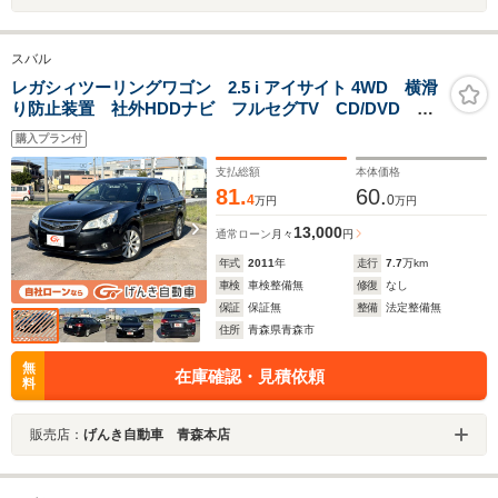
スバル
レガシィツーリングワゴン 2.5 i アイサイト 4WD 横滑
り防止装置 社外HDDナビ フルセグTV CD/DVD
ETC レーザークルーズコントロール パドルシフト
購入プラン付
MTモード付 スマートキー オートライト 電動格納ミ
ラー HIDヘッドライト フォグランプ パワーシート
支払総額
本体価格
81.
60.
4
0
万円
万円
13,000
通常ローン
月々
円
年式
2011
年
走行
7.7
万km
車検
車検整備無
修復
なし
保証
保証無
整備
法定整備無
住所
青森県青森市
無
在庫確認・見積依頼
料
販売店：
げんき自動車 青森本店