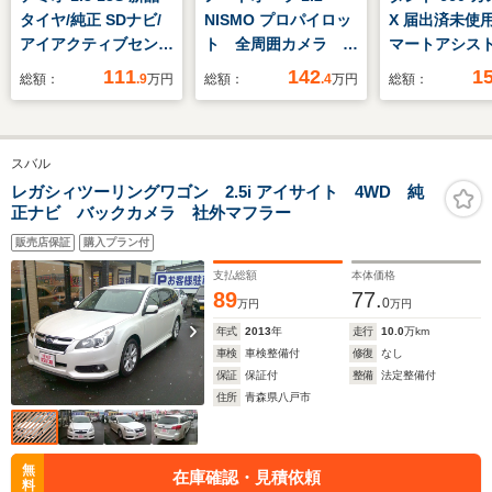
タイヤ/純正 SDナビ/
NISMO プロパイロッ
X 届出済未使
アイアクティブセンス
ト 全周囲カメラ ハ
マートアシス
(マツダ)/ドライブレコ
ーフレザーシート ク
シートヒータ
111
142
1
総額：
.9
万円
総額：
.4
万円
総額：
ーダー 純
ルーズコントロール
電動スライ
正/Bluetooth接
衝突軽減ブレーキ デ
LEDヘッドラ
続/EBD付ABS/横滑り
ジタルインナーミラ
ートエアコン
スバル
防止装置/アイドリン
ー クリアランスソナ
リングストッ
グストップ/バックモ
ー シートヒーター
ナーセンサー
レガシィツーリングワゴン 2.5i アイサイト 4WD 純
正ナビ バックカメラ 社外マフラー
ニター/フルセグTV
ETC2.0
トキー 純正1
チアルミホイ
販売店保証
購入プラン付
支払総額
本体価格
89
77.
0
万円
万円
年式
2013
年
走行
10.0
万km
車検
車検整備付
修復
なし
保証
保証付
整備
法定整備付
住所
青森県八戸市
無
在庫確認・見積依頼
料