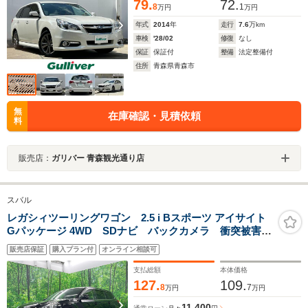
79.
72.
8
1
万円
万円
年式
2014
年
走行
7.6
万km
車検
'28/02
修復
なし
保証
保証付
整備
法定整備付
住所
青森県青森市
無
在庫確認・見積依頼
料
販売店：
ガリバー 青森観光通り店
スバル
レガシィツーリングワゴン 2.5 i Bスポーツ アイサイト
Gパッケージ 4WD SDナビ バックカメラ 衝突被害軽
減システム レーダークルーズ 禁煙車 ハーフレザー
販売店保証
購入プラン付
オンライン相談可
シート ドラレコ スマートキー HIDヘッド ETC 純
正17インチアルミ オートライト デュアルエアコン
支払総額
本体価格
127.
109.
8
7
万円
万円
11,400