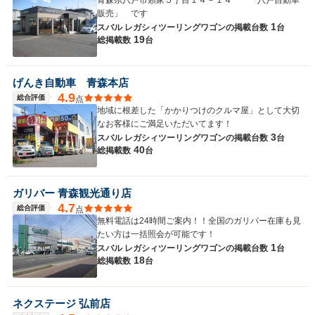
販売」 です
1
スバル レガシィツーリングワゴンの
掲載台数
台
19
総掲載数
台
げんき自動車 青森本店
4.9
総合評価
点
地域に根差した「かかりつけのクルマ屋」として大切
なお客様にご満足いただいてます！
3
スバル レガシィツーリングワゴンの
掲載台数
台
40
総掲載数
台
ガリバー 青森観光通り店
4.7
総合評価
点
無料電話は24時間ご案内！！全国のガリバー在庫も見
たい方は一括照会が可能です！
1
スバル レガシィツーリングワゴンの
掲載台数
台
18
総掲載数
台
ネクステージ 弘前店