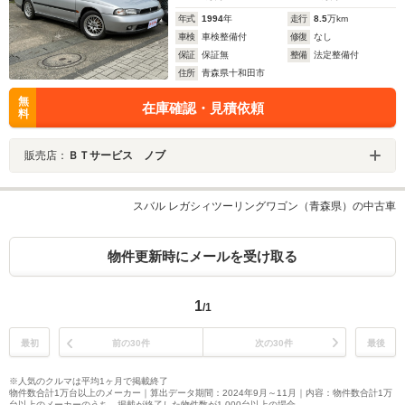
年式
1994
年
走行
8.5
万km
車検
車検整備付
修復
なし
保証
保証無
整備
法定整備付
住所
青森県十和田市
無
在庫確認・見積依頼
料
販売店：
ＢＴサービス ノブ
スバル レガシィツーリングワゴン（青森県）の中古車
物件更新時にメールを受け取る
1
/1
最初
前の30件
次の30件
最後
※人気のクルマは平均1ヶ月で掲載終了
物件数合計1万台以上のメーカー｜算出データ期間：2024年9月～11月｜内容：物件数合計1万
台以上のメーカーのうち、掲載が終了した物件数が1,000台以上の場合