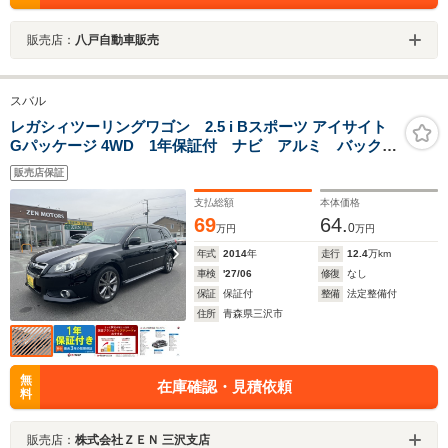
販売店：
八戸自動車販売
スバル
レガシィツーリングワゴン 2.5 i Bスポーツ アイサイト
Gパッケージ 4WD 1年保証付 ナビ アルミ バックカ
メラ クルーズ TV パワーシト ETC
販売店保証
支払総額
本体価格
69
64.
0
万円
万円
年式
2014
年
走行
12.4
万km
車検
'27/06
修復
なし
保証
保証付
整備
法定整備付
住所
青森県三沢市
無
在庫確認・見積依頼
料
販売店：
株式会社ＺＥＮ 三沢支店