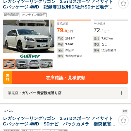
レガシィツーリングワゴン 2.5 i Bスポーツ アイサイト
Gパッケージ 4WD 記録簿11枚/HID/社外SDナビ地デジ/
スマキ
販売店保証
オンライン相談可
支払総額
本体価格
79.
72.
8
1
万円
万円
年式
2014
年
走行
7.6
万km
車検
'28/02
修復
なし
保証
保証付
整備
法定整備付
住所
青森県青森市
無
在庫確認・見積依頼
料
販売店：
ガリバー 青森観光通り店
スバル
PR
レガシィツーリングワゴン 2.5 i Bスポーツ アイサイト
Gパッケージ 4WD SDナビ バックカメラ 衝突被害軽
減システム レーダークルーズ 禁煙車 ハーフレザー