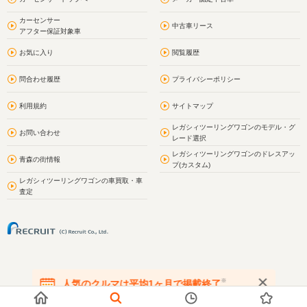
カーセンサー
中古車リース
アフター保証対象車
お気に入り
閲覧履歴
問合わせ履歴
プライバシーポリシー
利用規約
サイトマップ
レガシィツーリングワゴンのモデル・グ
お問い合わせ
レード選択
レガシィツーリングワゴンのドレスアッ
青森の街情報
プ(カスタム)
レガシィツーリングワゴンの車買取・車
査定
※
人気のクルマは平均1ヶ月で掲載終了
在庫が無くなる前にお問い合わせください