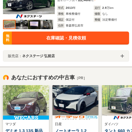
通常ローン
月々
円
年式
2013
年
走行
2.9
万km
車検
車検整備付
修復
なし
保証
保証付
整備
法定整備付
住所
青森県弘前市
無
在庫確認・見積依頼
料
販売店：
ネクステージ 弘前店
あなたにおすすめの中古車
［PR］
マツダ
日産
ダイハツ
デミオ 1.3 13S 新品
ノートオーラ 1.2
タント 660 