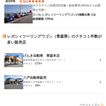
4.5
総合評価
点
ネクステージ全国330店舗！総在庫30,000台からお取
寄せ可能！
1
スバル レガシィツーリングワゴンの
掲載台数
台
199
総掲載数
台
レガシィツーリングワゴン（青森県）のクチコミ件数が
多い販売店
げんき自動車 青森本店
青森県青森市大字八ツ役字矢作７４－７
173
クチコミ：
件
八戸自動車販売
青森県八戸市類家５丁目１４－１４
10
クチコミ：
件
ページトップへ