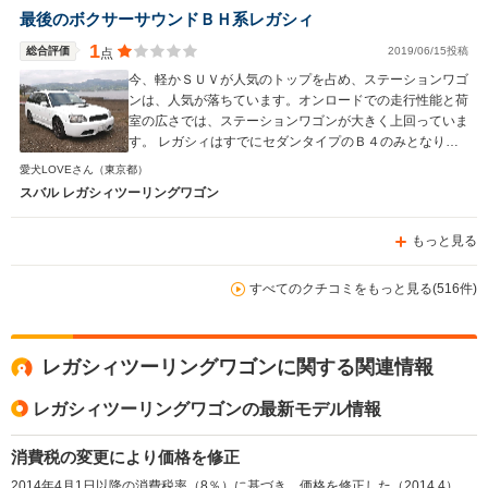
最後のボクサーサウンドＢＨ系レガシィ
1
総合評価
2019/06/15投稿
点
今、軽かＳＵＶが人気のトップを占め、ステーションワゴ
ンは、人気が落ちています。オンロードでの走行性能と荷
室の広さでは、ステーションワゴンが大きく上回っていま
す。 レガシィはすでにセダンタイプのＢ４のみとなり、
一世を風靡したワゴンは生産終了となりました。でも私は
愛犬LOVEさん
（東京都）
このＢＨ系レガシィを大切にいつまでも乗り続けます。レ
スバル レガシィツーリングワゴン
ガシィツーリングワゴンは永遠です!
もっと見る
すべてのクチコミをもっと見る(516件)
レガシィツーリングワゴンに関する関連情報
レガシィツーリングワゴンの最新モデル情報
消費税の変更により価格を修正
2014年4月1日以降の消費税率（8％）に基づき、価格を修正した（2014.4）