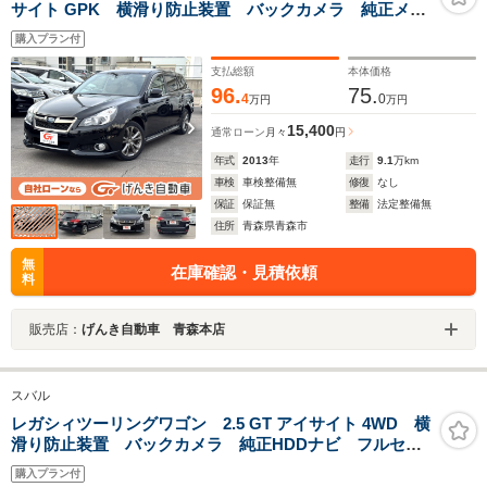
サイト GPK 横滑り防止装置 バックカメラ 純正メモ
リーナビ アイドリングストップ ETC レーザークル
購入プラン付
ーズコントロール パドルシフト スマートキー HIDヘ
ッドライト フォグランプ SI-DRIVE アイサイト
支払総額
本体価格
96.
75.
4
0
万円
万円
15,400
通常ローン
月々
円
年式
2013
年
走行
9.1
万km
車検
車検整備無
修復
なし
保証
保証無
整備
法定整備無
住所
青森県青森市
無
在庫確認・見積依頼
料
販売店：
げんき自動車 青森本店
スバル
レガシィツーリングワゴン 2.5 GT アイサイト 4WD 横
滑り防止装置 バックカメラ 純正HDDナビ フルセグ
TV CD/DVD ETC レーザークルーズコントロール
購入プラン付
パドルシフト スマートキー オートライト機能 電動