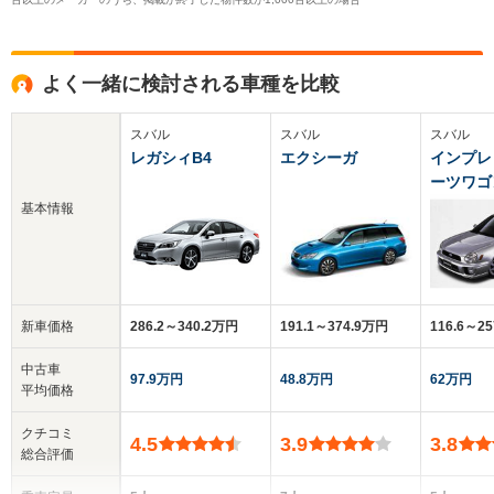
よく一緒に検討される車種を比較
スバル
スバル
スバル
レガシィB4
エクシーガ
インプレ
ーツワゴ
基本情報
新車価格
286.2～340.2万円
191.1～374.9万円
116.6～2
中古車
97.9万円
48.8万円
62万円
平均価格
クチコミ
4.5
3.9
3.8
総合評価