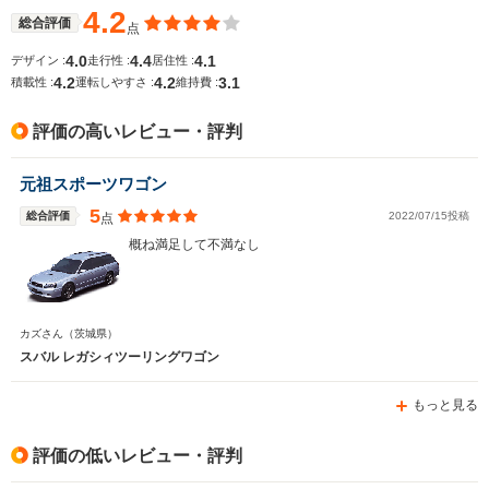
4.2
総合評価
点
4.0
4.4
4.1
デザイン :
走行性 :
居住性 :
排気量
2498cc
1994～2498cc
1493～19
4.2
4.2
3.1
積載性 :
運転しやすさ :
維持費 :
駆動方式
4WD
4WD、FF
FF、4WD
評価の高いレビュー・評判
元祖スポーツワゴン
5
総合評価
2022/07/15投稿
点
概ね満足して不満なし
カズさん
（茨城県）
スバル レガシィツーリングワゴン
もっと見る
評価の低いレビュー・評判