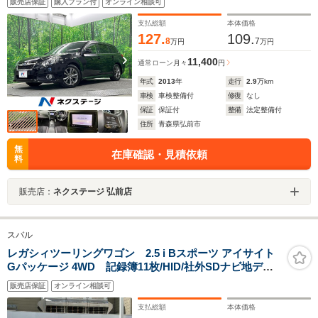
販売店保証
購入プラン付
オンライン相談可
シート ドラレコ スマートキー HIDヘッド ETC 純
正17インチアルミ オートライト デュアルエアコン
支払総額
本体価格
127.
109.
8
7
万円
万円
11,400
通常ローン
月々
円
年式
2013
年
走行
2.9
万km
車検
車検整備付
修復
なし
保証
保証付
整備
法定整備付
住所
青森県弘前市
無
在庫確認・見積依頼
料
販売店：
ネクステージ 弘前店
スバル
レガシィツーリングワゴン 2.5 i Bスポーツ アイサイト
Gパッケージ 4WD 記録簿11枚/HID/社外SDナビ地デジ/
スマキ
販売店保証
オンライン相談可
支払総額
本体価格