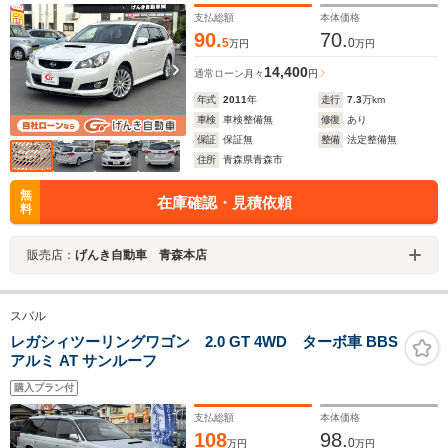
格納ミラー HIDヘッドライト フォグランプ
支払総額
本体価格
90.
70.
5
0
万円
万円
14,400
通常ローン
月々
円
年式
2011
年
走行
7.3
万km
車検
車検整備無
修復
あり
保証
保証無
整備
法定整備無
住所
青森県青森市
無
在庫確認・見積依頼
料
販売店：
げんき自動車 青森本店
スバル
レガシィツーリングワゴン 2.0 GT 4WD ターボ車 BBS
アルミ AT サンルーフ
購入プラン付
支払総額
本体価格
108
98.
0
万円
万円