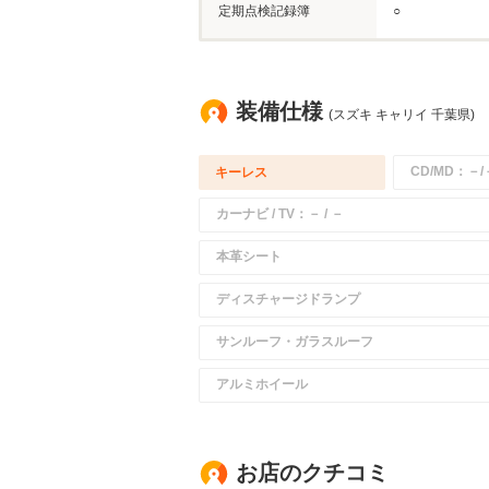
定期点検記録簿
○
装備仕様
(スズキ キャリイ 千葉県)
CD/MD：－/
キーレス
カーナビ / TV：－ / －
本革シート
ディスチャージドランプ
サンルーフ・ガラスルーフ
アルミホイール
お店のクチコミ