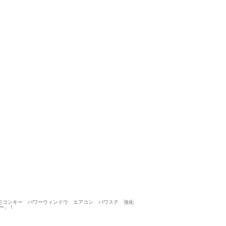
やはりディーラー店ならではの良い対応だと思います
5
4
5
5
接客：
雰囲気：
アフター：
品質：
総合評価
点
クチコミ投稿が遅くなって申し訳ございません。こちらのお店で走行距
入させて頂きました。 メーカー直営ディーラー店なので利用される方
スズキ ハスラー（2015/09購入）
2016/06/17投稿
しゅうしゅうしゅう
 リモコンキー パワーウィンドウ エアコン パワステ 強化
ー」！