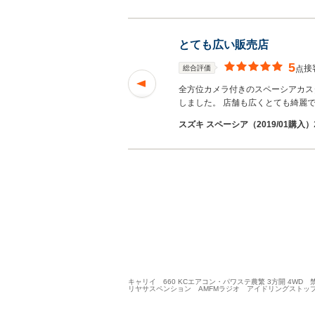
とても広い販売店
5
接
総合評価
点
の登録済未使用車を購
全方位カメラ付きのスペーシアカス
む
しました。 店舗も広くとても綺麗
スズキ スペーシア（2019/01購入）
キャリイ 660 KCエアコン・パワステ農繁 3方開 4
リヤサスペンション AMFMラジオ アイドリングストッ