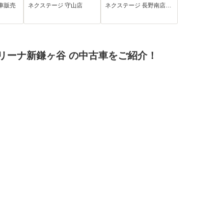
タ
LEDヘッド 前席シ
ークルーズ
車販売
ネクステージ 守山店
ネクステージ 長野南店…
コー
ートヒーター オ
Bluetooth ETC ド
バック
ートハイビーム 車
ラレコ LEDヘッ
カメ
線逸脱警報 オート
ド オートライト
保障
ライト オートエア
スマートキー アイ
リーナ新鎌ヶ谷 の中古車をご紹介！
コン CD 盗難防止
ドリングストップ
装置
横滑り防止装置