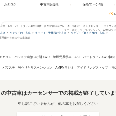
カタログ
中古車販売店
保険/ローン/他
禁煙元展示車 4AT パートタイム4WD切替 衝突被害軽減ブレーキ 後部パーキングセンサー リモコ
ステ 強化リヤサスペンション AMFMラ
古車
キャリイの中古車
キャリイ・千葉県の中古車
キャリイ・鎌ヶ谷市の中古車
・千葉県鎌ヶ谷市の中古車詳細
KCエアコン・パワステ農繁 3方開 4WD 禁煙元展示車 4AT パートタイム4W
 パワステ 強化リヤサスペンション AMFMラジオ アイドリングストップ （モ
この中古車はカーセンサーでの掲載が終了していま
申し訳ございませんが、他の車をお探しください