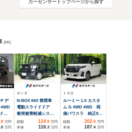
カーセンサートップページから探す
車
[PR]
ホンダ
トヨタ
 P デ
N-BOX 660 禁煙車
ルーミー 1.0 カスタ
4WD
電動スライドドア
ム G 4WD 4WD 両
ドド
衝突被害軽減システ
側パワスラ 純正9型
ース
ム コーナーセンサ
ナビ 衝突軽減 バ
124
202
.9
.9
.9
万円
総額
万円
総額
万円
様
ー スマートキー
ックカメラ レーダ
116
187
.0
.3
.4
万円
本体
万円
本体
万円