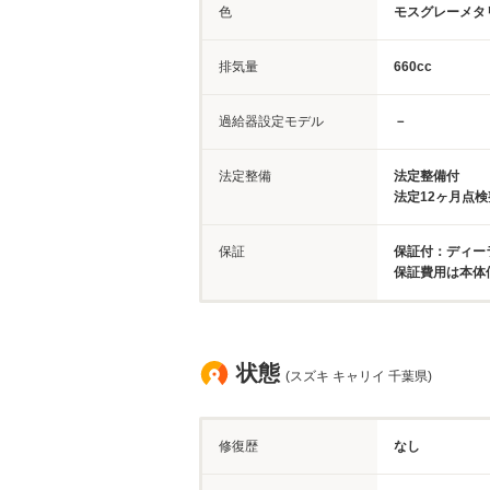
色
モスグレーメタ
排気量
660cc
過給器設定モデル
－
法定整備
法定整備付
法定12ヶ月点
保証
保証付：ディーラ
保証費用は本体
状態
(スズキ キャリイ 千葉県)
修復歴
なし