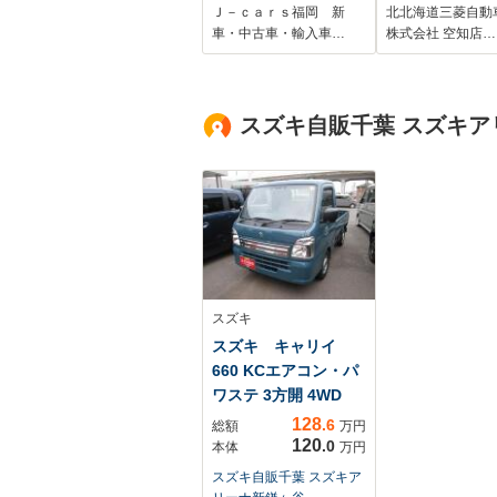
ー オートキセノン
車 シートヒー
Ｊ－ｃａｒｓ福岡 新
北北海道三菱自動
ライト LEDフォグ
ー ドライブレ
車・中古車・輸入車…
株式会社 空知店…
ライト スマートキ
ダー ETC 
ー 衝突軽減ブレー
カメラ 全周囲
キ 横滑り防止 車
ラ 認定中古車
スズキ自販千葉 スズキア
線逸脱警報
付き
スズキ
スズキ キャリイ
660 KCエアコン・パ
ワステ 3方開 4WD
128
.6
総額
万円
120
.0
本体
万円
スズキ自販千葉 スズキア