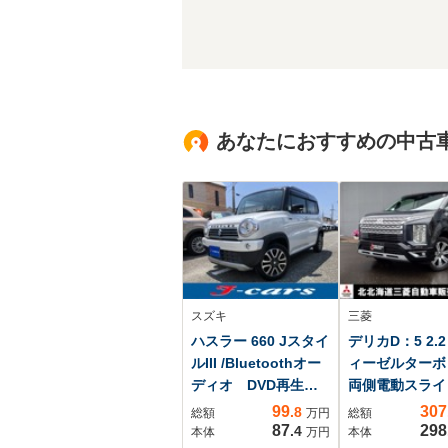
あなたにおすすめの中古
スズキ
三菱
ハスラー 660 Jスタイ
デリカD：5 2.2
ルIII /Bluetoothオー
ィーゼルターボ 
ディオ DVD再生
両側電動スライ
ハーフレザーシー
ア ブルートゥ
99
307
.8
総額
万円
総額
ト シートヒータ
接続 寒冷地仕
87
298
.4
本体
万円
本体