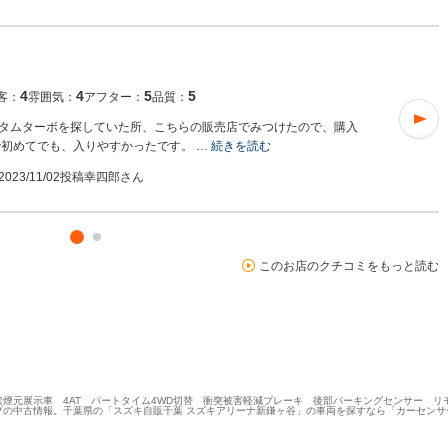
4
4
5
5
客：
雰囲気：
アフター：
品質：
タムターボを探していた所、こちらの販売店でみつけたので、購入
で初めてでも、入りやすかったです。 …
続きを読む
2023/11/02投稿
幸四郎さん
このお店のクチコミをもっと読む
WD 禁煙元展示車 4AT パートタイム4WD切替 衝突被害軽減ブレーキ 後部パーキングセンサー
プの中古情報。千葉県の「スズキ自販千葉 スズキアリーナ新鎌ヶ谷」の車両を探すなら「カーセンサ