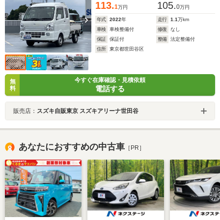
113.
105.
1
0
万円
万円
年式
2022
年
走行
1.1
万km
車検
車検整備付
修復
なし
保証
保証付
整備
法定整備付
住所
東京都世田谷区
今すぐ在庫確認・見積依頼
無
電話する
料
販売店：
スズキ自販東京 スズキアリーナ世田谷
あなたにおすすめの中古車
［PR］