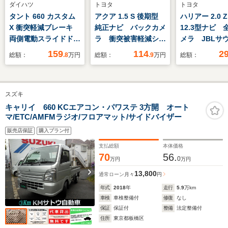
ダイハツ
トヨタ
トヨタ
タント 660 カスタム
アクア 1.5 S 後期型
ハリアー 2.0 
X 衝突軽減ブレーキ
純正ナビ バックカメ
12.3型ナビ 
両側電動スライドド
ラ 衝突被害軽減シス
メラ JBL
ア オートライト オ
テム 禁煙車 ドラレ
衝突軽減 レ
159
114
2
総額：
.8
万円
総額：
.9
万円
総額：
ートハイビーム ロー
コ コーナーセンサ
ルーズ 禁煙
ルサンシェード アイ
ー スマートキー
リアゲート 
ドリングストップ コ
ETC オートハイビー
ート ハーフ
スズキ
ーナーセンサー LED
ム 車線逸脱警報 オ
ート コーナ
ヘッドライト ステア
ートライト オートエ
ー スマー
キャリイ 660 KCエアコン・パワステ 3方開 オート
マ/ETC/AMFMラジオ/フロアマット/サイドバイザー
リングスイッチ 後席
アコン Bluetooth
LEDヘッド ET
シートバックテーブル
販売店保証
購入プラン付
支払総額
本体価格
70
56.
0
万円
万円
13,800
通常ローン
月々
円
年式
2018
年
走行
5.9
万km
車検
車検整備付
修復
なし
保証
保証付
整備
法定整備付
住所
東京都板橋区