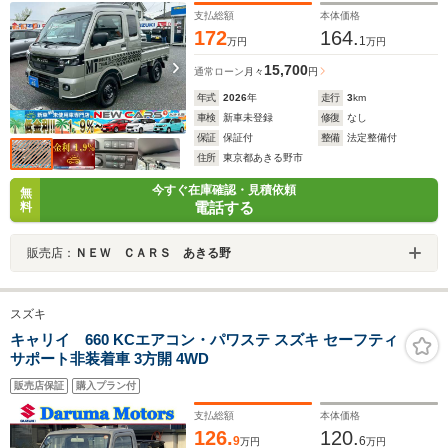
ークガラス/フロントスピーカー
支払総額
本体価格
172
164.
1
万円
万円
15,700
通常ローン
月々
円
年式
2026
年
走行
3
km
車検
新車未登録
修復
なし
保証
保証付
整備
法定整備付
住所
東京都あきる野市
今すぐ在庫確認・見積依頼
無
電話する
料
販売店：
ＮＥＷ ＣＡＲＳ あきる野
スズキ
キャリイ 660 KCエアコン・パワステ スズキ セーフティ
サポート非装着車 3方開 4WD
販売店保証
購入プラン付
支払総額
本体価格
126.
120.
9
6
万円
万円