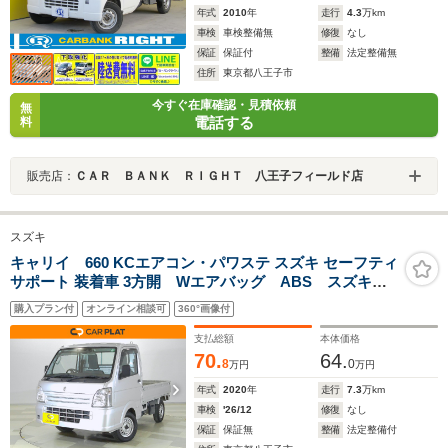
年式
2010
年
走行
4.3
万km
車検
車検整備無
修復
なし
保証
保証付
整備
法定整備無
住所
東京都八王子市
今すぐ在庫確認・見積依頼
無
電話する
料
販売店：
ＣＡＲ ＢＡＮＫ ＲＩＧＨＴ 八王子フィールド店
スズキ
キャリイ 660 KCエアコン・パワステ スズキ セーフティ
サポート 装着車 3方開 Wエアバッグ ABS スズキセ
ーフティーサポート VSA AMFMラジオ
購入プラン付
オンライン相談可
360°画像付
支払総額
本体価格
70.
64.
8
0
万円
万円
年式
2020
年
走行
7.3
万km
車検
'26/12
修復
なし
保証
保証無
整備
法定整備付