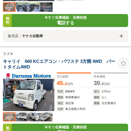
今すぐ在庫確認・見積依頼
無
電話する
料
販売店：
ヤナカ自動車
スズキ
キャリイ 660 KCエアコン・パワステ 3方開 4WD パー
トタイム4WD
支払総額
本体価格
45.
39.
8
8
万円
万円
年式
2004
年
走行
3
万Km
車検
車検整備付
修復
なし
保証
保証無
整備
法定整備付
住所
東京都東大和市
今すぐ在庫確認・見積依頼
無