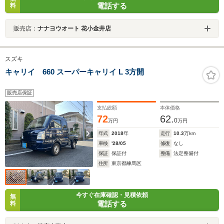
電話する
料
販売店：
ナナヨウオート 花小金井店
スズキ
キャリイ 660 スーパーキャリイ L 3方開
販売店保証
支払総額
本体価格
72
62.
0
万円
万円
年式
2018
年
走行
10.3
万km
車検
'28/05
修復
なし
保証
保証付
整備
法定整備付
住所
東京都練馬区
今すぐ在庫確認・見積依頼
無
電話する
料