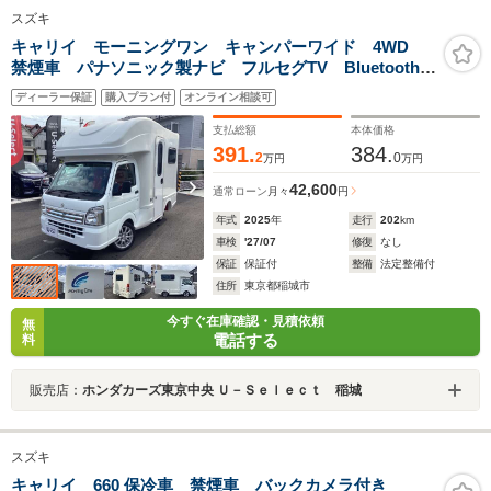
スズキ
キャリイ モーニングワン キャンパーワイド 4WD
禁煙車 パナソニック製ナビ フルセグTV Bluetooth
CD/DVD リアカメラ 走行充電システム KMEエアコ
ディーラー保証
購入プラン付
オンライン相談可
ン 1500Wインバーター 外部AC電源コード サブバッ
テリー(100A)
支払総額
本体価格
391.
384.
2
0
万円
万円
42,600
通常ローン
月々
円
年式
2025
年
走行
202
km
車検
'27/07
修復
なし
保証
保証付
整備
法定整備付
住所
東京都稲城市
今すぐ在庫確認・見積依頼
無
電話する
料
販売店：
ホンダカーズ東京中央 Ｕ－Ｓｅｌｅｃｔ 稲城
スズキ
キャリイ 660 保冷車 禁煙車 バックカメラ付き