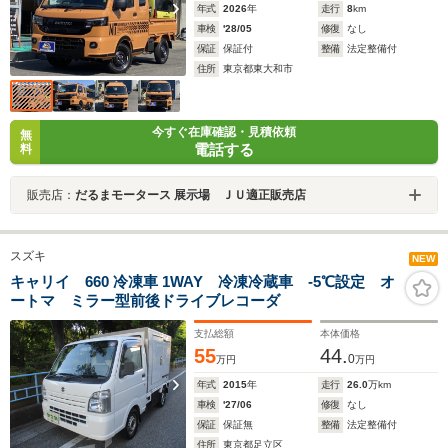
年式
2026
年
走行
8
km
車検
'28/05
修復
なし
保証
保証付
整備
法定整備付
住所
東京都東大和市
今すぐ在庫確認・見積依頼
無
電話する
料
販売店：
だるまモータース 展示場 ＪＵ適正販売店
スズキ
NEW
キャリイ 660 冷凍車 1WAY 冷凍冷蔵車 -5℃設定 オ
ートマ ミラー型前後ドライブレコーダ
支払総額
本体価格
55
44.
0
万円
万円
年式
2015
年
走行
26.0
万km
車検
'27/06
修復
なし
保証
保証無
整備
法定整備付
住所
東京都足立区