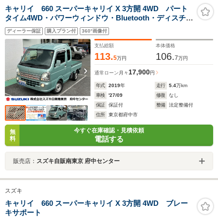
キャリイ 660 スーパーキャリイ X 3方開 4WD パート
タイム4WD・パワーウィンドウ・Bluetooth・ディスチャ
ージヘッドランプ・CD/DVD再生・フロントフォグラン
ディーラー保証
購入プラン付
360°画像付
プ・オーバーヘッドシェルフ
支払総額
本体価格
113.
106.
5
7
万円
万円
17,900
通常ローン
月々
円
年式
2019
年
走行
5.4
万km
車検
'27/09
修復
なし
保証
保証付
整備
法定整備付
住所
東京都府中市
今すぐ在庫確認・見積依頼
無
電話する
料
販売店：
スズキ自販南東京 府中センター
スズキ
キャリイ 660 スーパーキャリイ X 3方開 4WD ブレー
キサポート