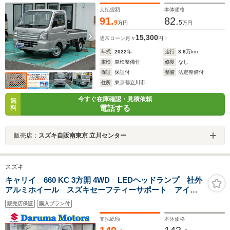
支払総額
本体価格
91.
82.
9
5
万円
万円
15,300
通常ローン
月々
円
年式
2022
年
走行
3.6
万km
車検
車検整備付
修復
なし
保証
保証付
整備
法定整備付
住所
東京都立川市
今すぐ在庫確認・見積依頼
無
電話する
料
販売店：
スズキ自販南東京 立川センター
スズキ
キャリイ 660 KC 3方開 4WD LEDヘッドランプ 社外
アルミホイール スズキセーフティーサポート アイド
リングストップ パワードアロック 3ポジションLEDr-
販売店保証
購入プラン付
ムランプ AM/FMラジオ
支払総額
本体価格