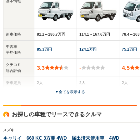
基本情報
新車価格
81.2～186.7万円
114.1～167.6万円
78.4～16
中古車
85.3万円
124.1万円
75.2万円
平均価格
クチコミ
3.3
-
4.5
総合評価
乗車定員
2人
2人
2人
▼
全てを表示する
ドア数
2ドア
2ドア
2ドア
全高
全高
全
お探しの車種でリースできるクルマ
1.72m～1.84m
1.77m
1.
スズキ
キャリイ 660 KC 3方開 4WD 届出済未使用車 4WD
全幅
全幅
全