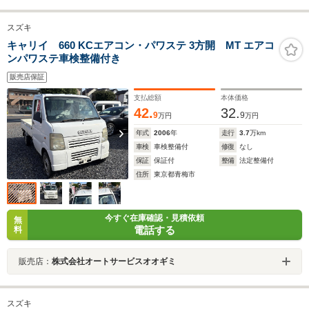
スズキ
キャリイ 660 KCエアコン・パワステ 3方開 MT エアコ
ンパワステ車検整備付き
販売店保証
支払総額
本体価格
42.
32.
9
9
万円
万円
年式
2006
年
走行
3.7
万km
車検
車検整備付
修復
なし
保証
保証付
整備
法定整備付
住所
東京都青梅市
今すぐ在庫確認・見積依頼
無
電話する
料
販売店：
株式会社オートサービスオオギミ
スズキ