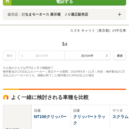
電話する
料
販売店：
だるまモータース 展示場 ＪＵ適正販売店
スズキ キャリイ（東京都）の中古車
1
/2
最初
前の30件
次の30件
最後
※人気のクルマは平均1ヶ月で掲載終了
物件数合計1万台以上のメーカー｜算出データ期間：2024年9月～11月｜内容：物件数合計1万
台以上のメーカーのうち、掲載が終了した物件数が1,000台以上の場合
よく一緒に検討される車種を比較
日産
日産
マツダ
NT100クリッパー
クリッパートラッ
スクラム
ク