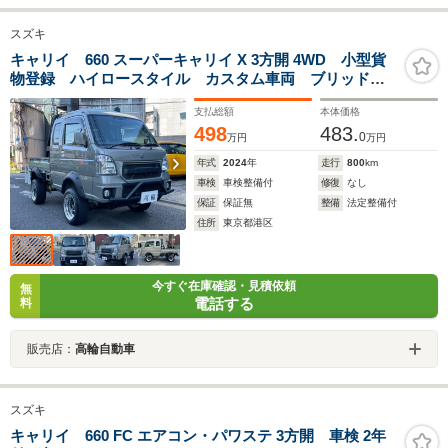
スズキ
キャリイ 660 スーパーキャリイ X 3方開 4WD 小型貨
物登録 ハイロースタイル カスタム車両 ブリッドセ
ミバケットシート2脚 5インチリフトアップ 15インチ
支払総額
本体価格
8Jワークマイスター 70mmワイドフェンダー ロールバ
498
483.
ー カスタム 多 数
0
万円
万円
年式
2024
年
走行
800
km
車検
車検整備付
修復
なし
保証
保証無
整備
法定整備付
住所
東京都港区
今すぐ在庫確認・見積依頼
無
電話する
料
販売店：
高輪自動車
スズキ
キャリイ 660 FC エアコン・パワステ 3方開 車検 2年