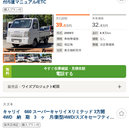
付/5速マニュアル/ETC
購入プラン付
支払総額
本体価格
39.
32.
6
4
万円
万円
年式
2009
年
走行
6.9
万km
車検
車検整備無
修復
なし
保証
保証無
整備
法定整備無
住所
東京都町田市
今すぐ在庫確認・見積依頼
無
電話する
料
販売店：
ワイズプロジェクト町田
スズキ
キャリイ 660 スーパーキャリイ Xリミテッド 3方開
4WD 納 期 3 ヶ 月/新型/4WD/スズキセーフティサ
ポート/LEDヘッドライト/荷台作業灯/フォグ/メッキドア
販売店保証
購入プラン付
ハンドル/ヒーテッドドアミラー/USB電源ソケット/スモ