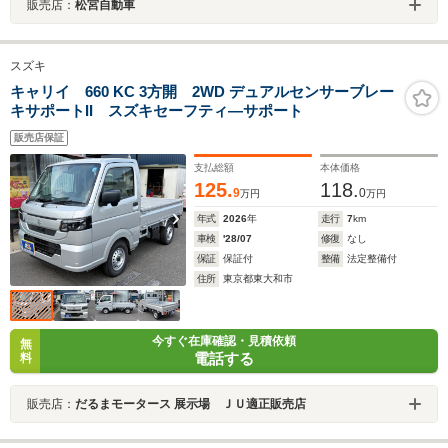
販売店：
松宮自動車
スズキ
キャリイ 660 KC 3方開 2WD デュアルセンサーブレー
キサポートII スズキセーフティ―サポート
販売店保証
支払総額
本体価格
125.
118.
9
0
万円
万円
年式
2026
年
走行
7
km
車検
'28/07
修復
なし
保証
保証付
整備
法定整備付
住所
東京都東大和市
今すぐ在庫確認・見積依頼
無
電話する
料
販売店：
だるまモータース 展示場 ＪＵ適正販売店