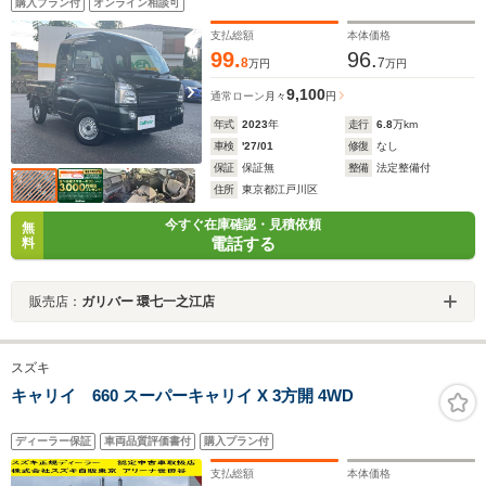
購入プラン付
オンライン相談可
支払総額
本体価格
99.
96.
8
7
万円
万円
9,100
通常ローン
月々
円
年式
2023
年
走行
6.8
万km
車検
'27/01
修復
なし
保証
保証無
整備
法定整備付
住所
東京都江戸川区
今すぐ在庫確認・見積依頼
無
電話する
料
販売店：
ガリバー 環七一之江店
スズキ
キャリイ 660 スーパーキャリイ X 3方開 4WD
ディーラー保証
車両品質評価書付
購入プラン付
支払総額
本体価格