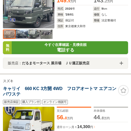
149.
143.
9
2
万円
万円
年式
2026
年
走行
9
km
車検
'28/01
修復
なし
保証
保証付
整備
法定整備付
住所
東京都東大和市
今すぐ在庫確認・見積依頼
無
電話する
料
販売店：
だるまモータース 展示場 ＪＵ適正販売店
スズキ
キャリイ 660 KC 3方開 4WD フロアオートマ エアコン
パワステ
販売店保証
購入プラン付
オンライン相談可
支払総額
本体価格
56.
44.
8
8
万円
万円
14,300
通常ローン
月々
円