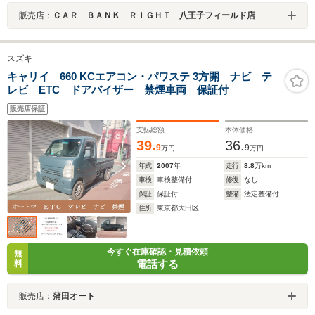
販売店：
ＣＡＲ ＢＡＮＫ ＲＩＧＨＴ 八王子フィールド店
スズキ
キャリイ 660 KCエアコン・パワステ 3方開 ナビ テ
レビ ETC ドアバイザー 禁煙車両 保証付
販売店保証
支払総額
本体価格
39.
36.
9
9
万円
万円
年式
2007
年
走行
8.8
万km
車検
車検整備付
修復
なし
保証
保証付
整備
法定整備付
住所
東京都大田区
今すぐ在庫確認・見積依頼
無
電話する
料
販売店：
蒲田オート