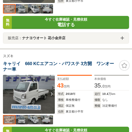
住所
東京都小平市
今すぐ在庫確認・見積依頼
無
電話する
料
販売店：
ナナヨウオート 花小金井店
スズキ
キャリイ 660 KCエアコン・パワステ 3方開 ワンオー
ナー車
支払総額
本体価格
43
35.
0
万円
万円
年式
2018
年
走行
10.4
万km
車検
車検整備付
修復
なし
保証
保証無
整備
法定整備付
住所
東京都小平市
今すぐ在庫確認・見積依頼
無