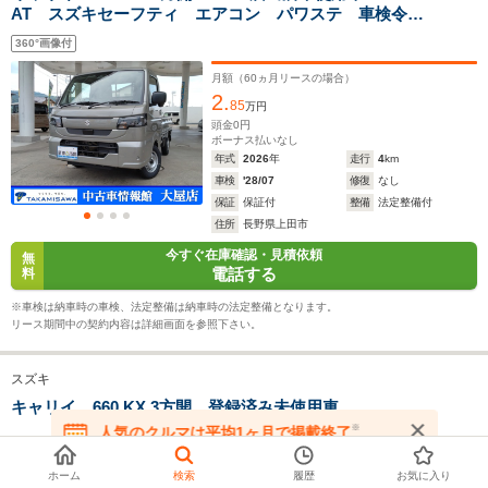
サイズ
AT スズキセーフティ エアコン パワステ 車検令和
1.48m
1.48m
1.
全長
全長
(全長x全幅x全高)
10年7月 オーディオ
3.4m
3.4m
3
360°画像付
月額（
60
ヵ月リースの場合）
2.
85
万円
ホイールベース
ホイールベース
ホイー
頭金
0
円
-m
-m
ボーナス払いなし
年式
2026
年
走行
4
km
車検
'28/07
修復
なし
14.2～18.2km/L
15.7～18.7km/L
14.2～18.
保証
保証付
整備
法定整備付
└市街地:12.7～
└市街地:14.0～
└市街地:1
住所
長野県上田市
16.7km/L
17.7km/L
17.7km/L
WLTCモード
今すぐ在庫確認・見積依頼
└郊外:15.3～
└郊外:16.4～
└郊外:15.
無
燃費
電話する
料
19.2km/L
19.6km/L
19.6km/L
└高速道路:14.2～
└高速道路:15.9～
└高速道路:
※車検は納車時の車検、法定整備は納車時の法定整備となります。
18.3km/L
18.6km/L
18.6km/L
リース期間中の契約内容は詳細画面を参照下さい。
排気量
658cc
658cc
658cc
スズキ
駆動方式
FR、4WD
FR、4WD
FR、4WD
キャリイ 660 KX 3方開 登録済み未使用車
※
人気のクルマは平均1ヶ月で掲載終了
在庫が無くなる前にお問い合わせください
月額（
60
ヵ月リースの場合）
ホーム
検索
履歴
お気に入り
1.