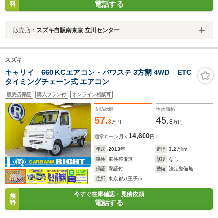
電話する
料
販売店：
スズキ自販南東京 立川センター
スズキ
キャリイ 660 KCエアコン・パワステ 3方開 4WD ETC
タイミングチェーン式 エアコン
販売店保証
購入プラン付
オンライン相談可
支払総額
本体価格
57.
45.
8
8
万円
万円
14,600
通常ローン
月々
円
年式
2013
年
走行
3.2
万km
車検
車検整備無
修復
なし
保証
保証付
整備
法定整備無
住所
東京都八王子市
今すぐ在庫確認・見積依頼
無
電話する
料