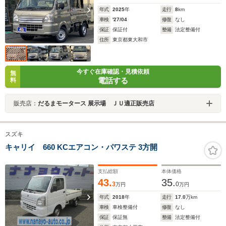
年式
2025
年
走行
8
km
車検
'27/04
修復
なし
保証
保証付
整備
法定整備付
住所
東京都東大和市
今すぐ在庫確認・見積依頼
無
電話する
料
販売店：
だるまモータース 展示場 ＪＵ適正販売店
スズキ
キャリイ 660 KCエアコン・パワステ 3方開
支払総額
本体価格
43.
35.
3
0
万円
万円
年式
2018
年
走行
17.0
万km
車検
車検整備付
修復
なし
保証
保証無
整備
法定整備付