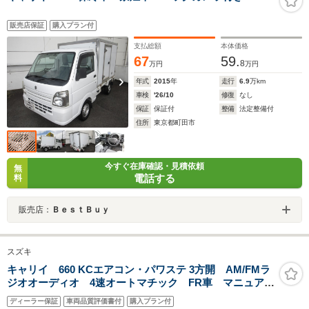
販売店保証
購入プラン付
支払総額
本体価格
67
59.
8
万円
万円
年式
2015
年
走行
6.9
万km
車検
'26/10
修復
なし
保証
保証付
整備
法定整備付
住所
東京都町田市
今すぐ在庫確認・見積依頼
無
電話する
料
販売店：
ＢｅｓｔＢｕｙ
スズキ
キャリイ 660 KCエアコン・パワステ 3方開 AM/FMラ
ジオオーディオ 4速オートマチック FR車 マニュアル
エアコン アイドリングストップ 最大積載量350kg ハ
ディーラー保証
車両品質評価書付
購入プラン付
ロゲンヘッドライト 手回しウィンドウ スペアタイヤ