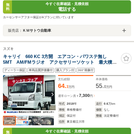
今すぐ在庫確認・見積依頼
無
電話する
料
カーセンサーアフター保証がAプランに付いています
販売店：
ＫＭサトウ自動車
スズキ
キャリイ 660 KC 3方開 エアコン・パワステ無し
5MT AM/FMラジオ アクセサリーソケット 最大積載
量350kg スペアタイヤ 運転席助手席エアバック
ディーラー保証
車両品質評価書付
購入プラン付
360°画像付
ABS レギュラーガソリン
支払総額
本体価格
64.
55.
3
0
万円
万円
7,300
通常ローン
月々
円
年式
2018
年
走行
0.6
万km
車検
車検整備付
修復
なし
保証
保証付
整備
法定整備付
住所
東京都立川市
今すぐ在庫確認・見積依頼
無