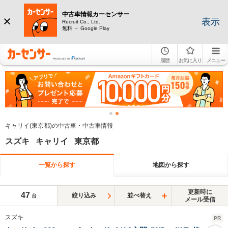
中古車情報カーセンサー
表示
Recruit Co., Ltd.
無料 － Google Play
履歴
お気に入り
メニュー
キャリイ(東京都)の中古車・中古車情報
スズキ キャリイ 東京都
一覧から探す
地図から探す
更新時に
47
絞り込み
並べ替え
台
メール受信
スズキ
PR