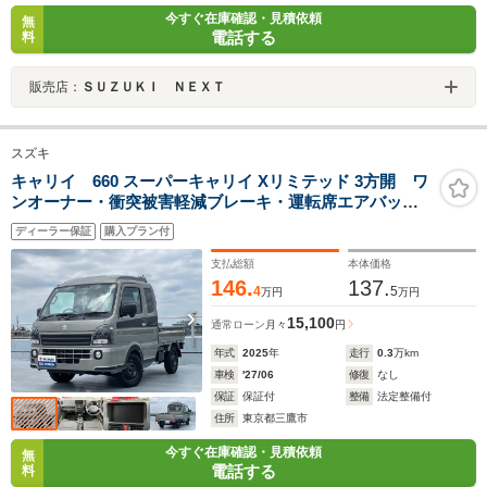
今すぐ在庫確認・見積依頼
無
電話する
料
販売店：
ＳＵＺＵＫＩ ＮＥＸＴ
スズキ
キャリイ 660 スーパーキャリイ Xリミテッド 3方開 ワ
ンオーナー・衝突被害軽減ブレーキ・運転席エアバッ
ク・助手席エアバック・禁煙車・スマートキー・電動格
ディーラー保証
購入プラン付
納ドアミラー・取扱説明書・メンテナンスノート
支払総額
本体価格
146.
137.
4
5
万円
万円
15,100
通常ローン
月々
円
年式
2025
年
走行
0.3
万km
車検
'27/06
修復
なし
保証
保証付
整備
法定整備付
住所
東京都三鷹市
今すぐ在庫確認・見積依頼
無
電話する
料