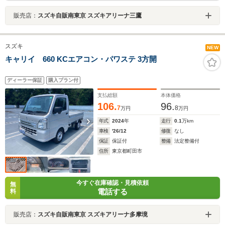
販売店：
スズキ自販南東京 スズキアリーナ三鷹
スズキ
NEW
キャリイ 660 KCエアコン・パワステ 3方開
ディーラー保証
購入プラン付
支払総額
本体価格
106.
96.
7
8
万円
万円
年式
2024
年
走行
0.1
万km
車検
'26/12
修復
なし
保証
保証付
整備
法定整備付
住所
東京都町田市
今すぐ在庫確認・見積依頼
無
電話する
料
販売店：
スズキ自販南東京 スズキアリーナ多摩境