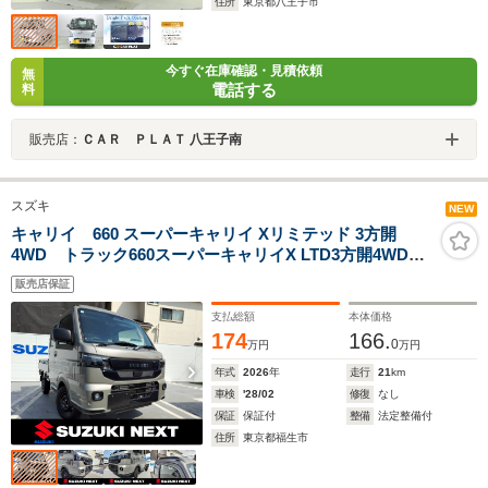
住所
東京都八王子市
今すぐ在庫確認・見積依頼
無
電話する
料
販売店：
ＣＡＲ ＰＬＡＴ 八王子南
スズキ
NEW
キャリイ 660 スーパーキャリイ Xリミテッド 3方開
4WD トラック660スーパーキャリイX LTD3方開4WD
届出済み未使用車
販売店保証
支払総額
本体価格
174
166.
0
万円
万円
年式
2026
年
走行
21
km
車検
'28/02
修復
なし
保証
保証付
整備
法定整備付
住所
東京都福生市