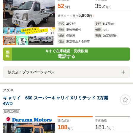
52
35.
0
万円
万円
5,800
通常ローン
月々
円
年式
2007
年
走行
8.2
万km
車検
車検整備付
修復
なし
保証
保証無
整備
法定整備付
住所
東京都あきる野市
今すぐ在庫確認・見積依頼
無
電話する
料
販売店：
プラスパージャパン
スズキ
キャリイ 660 スーパーキャリイ Xリミテッド 3方開
4WD
販売店保証
支払総額
本体価格
188
181.
3
万円
万円