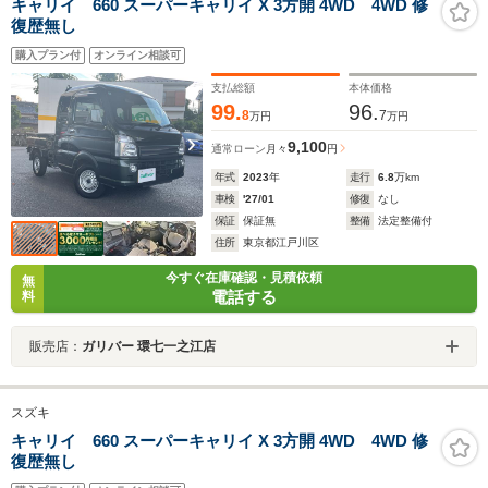
キャリイ 660 スーパーキャリイ X 3方開 4WD 4WD 修
復歴無し
購入プラン付
オンライン相談可
支払総額
本体価格
99.
96.
8
7
万円
万円
9,100
通常ローン
月々
円
年式
2023
年
走行
6.8
万km
車検
'27/01
修復
なし
保証
保証無
整備
法定整備付
住所
東京都江戸川区
今すぐ在庫確認・見積依頼
無
電話する
料
販売店：
ガリバー 環七一之江店
スズキ
キャリイ 660 スーパーキャリイ X 3方開 4WD 4WD 修
復歴無し