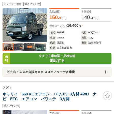
ディーラー保証
購入プラン付
支払総額
本体価格
150.
140.
9
4
万円
万円
16,400
通常ローン
月々
円
年式
2025
年
走行
0.3
万km
車検
'27/04
修復
なし
保証
保証付
整備
法定整備付
住所
東京都町田市
今すぐ在庫確認・見積依頼
無
電話する
料
販売店：
スズキ自販南東京 スズキアリーナ多摩境
スズキ
キャリイ 660 KCエアコン・パワステ 3方開 4WD ナ
ビ ETC エアコン パワステ 3方開
購入プラン付
支払総額
本体価格