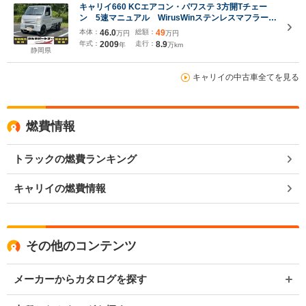
キャリイ660 KCエアコン・パワステ 3方開Tチェー
ン 5速マニュアル WirusWinステンレスマフラー
2インチリフトアップ ステアリングシャフト1インチ
本体：
46.0
総額：
49
万円
万円
ダウン エアコン 社外ハンドル 社外ホイール 社
年式：
2009
走行：
8.9
年
万km
外シートカバー 工具箱 遮熱フィルム
静岡県
キャリイの中古車全てを見る
燃費情報
トラックの燃費ランキング
キャリイの燃費情報
その他のコンテンツ
メーカーからカタログを探す