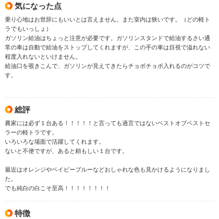
気になった点
乗り心地はお世辞にもいいとは言えません。また室内は狭いです。（どの軽ト
ラでもいっしょ）
ガソリン給油はちょっと注意が必要です。ガソリンスタンドで給油するさい通
常の車は自動で給油をストップしてくれますが、この手の車は目視で溢れない
程度入れないといけません。
給油口を覗きこんで、ガソリンが見えてきたらチョボチョボ入れるのがコツで
す。
総評
農家には必ず１台ある！！！！！と言っても過言ではないベストオブベストセ
ラーの軽トラです。
いろいろな場面で活躍してくれます。
ないと不便ですが、あると頼もしい１台です。
最近はオレンジやベイビーブルーなどおしゃれな色も見かけるようになりまし
た。
でも純白の白こそ至高！！！！！！！！
特徴