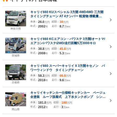
キャリイ660 KUスペシャル 3方開 4WD4WD 三方開
タイミングチェーン AT 4ナンバー 軽貨物 積載量
350Kg エアコン パワステ シガーソケット
本体：
26.0
総額：
30
万円
万円
年式：
2002
走行：
8.7
年
万km
神奈川県
キャリイ660 KCエアコン・パワステ 3方開/オートマ/
エアコン/パワステ/2WD/走行距離5万3000キロ
本体：
38.8
総額：
45.8
万円
万円
年式：
2008
走行：
5.3
年
万km
茨城県
キャリイ660 スーパーキャリイ X 3方開キセノン パ
ワーウィンドウ タイミングチェーン
本体：
58.3
総額：
66.9
万円
万円
年式：
2018
走行：
9.6
年
万km
京都府
キャリイキッチンカー仕様軽キッチンカー ベージュ
全塗装 ルーフ脱着式 上下水タンクポンプ シンク
80L 換気扇 消火器 サッシ 網戸 切替4WD 8
本体：
181.0
総額：
188
万円
万円
ナンバー加工車 Rカメラ付きバックミラー エアコ
年式：
2012
走行：
3
年
万km
ン付き リアカメラ
岡山県