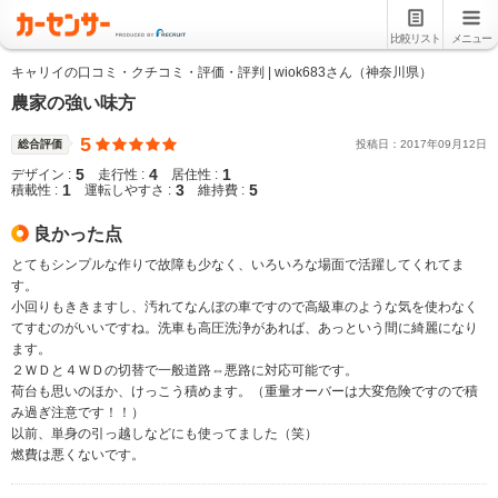
比較リスト
メニュー
キャリイの口コミ・クチコミ・評価・評判 | wiok683さん（神奈川県）
農家の強い味方
5
総合評価
投稿日：
2017
年
09
月
12
日
5
4
1
デザイン :
走行性 :
居住性 :
1
3
5
積載性 :
運転しやすさ :
維持費 :
良かった点
とてもシンプルな作りで故障も少なく、いろいろな場面で活躍してくれてま
す。
小回りもききますし、汚れてなんぼの車ですので高級車のような気を使わなく
てすむのがいいですね。洗車も高圧洗浄があれば、あっという間に綺麗になり
ます。
２ＷＤと４ＷＤの切替で一般道路⇔悪路に対応可能です。
荷台も思いのほか、けっこう積めます。（重量オーバーは大変危険ですので積
み過ぎ注意です！！）
以前、単身の引っ越しなどにも使ってました（笑）
燃費は悪くないです。