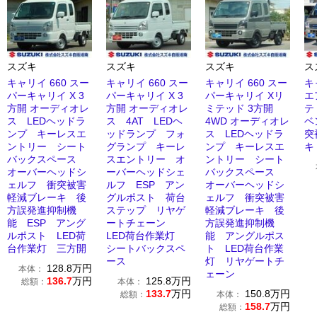
スズキ
スズキ
スズキ
ス
キャリイ 660 スー
キャリイ 660 スー
キャリイ 660 スー
キ
パーキャリイ X 3
パーキャリイ X 3
パーキャリイ Xリ
エ
方開 オーディオレ
方開 オーディオレ
ミテッド 3方開
テ
ス LEDヘッドラ
ス 4AT LEDヘ
4WD オーディオレ
ベ
ンプ キーレスエ
ッドランプ フォ
ス LEDヘッドラ
突
ントリー シート
グランプ キーレ
ンプ キーレスエ
キ
バックスペース
スエントリー オ
ントリー シート
オーバーヘッドシ
ーバーヘッドシェ
バックスペース
ェルフ 衝突被害
ルフ ESP アン
オーバーヘッドシ
軽減ブレーキ 後
グルポスト 荷台
ェルフ 衝突被害
方誤発進抑制機
ステップ リヤゲ
軽減ブレーキ 後
能 ESP アング
ートチェーン
方誤発進抑制機
ルポスト LED荷
LED荷台作業灯
能 アングルポス
台作業灯 三方開
シートバックスペ
ト LED荷台作業
ース
灯 リヤゲートチ
128.8
万円
本体：
ェーン
136.7
万円
125.8
万円
総額：
本体：
133.7
万円
150.8
万円
総額：
本体：
158.7
万円
総額：