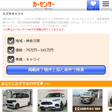
お気に入り
メニュー
スズキ
キャリイ
660 KCエアコン・パワステ 3方開 (ホワイト) FM/AMラジオ キーレスエントリー 衝突被害軽
減ブレーキ 後方誤発進抑制機能 ESP(車両走行安定補助システム) アイドリングストップ
オートライト パワーウインドゥ アングルポスト 4AT
この車はカーセンサーnetでの掲載が終了しております。
地域：神奈川県
価格：75万円～141万円
車種：キャリイ
掲載終了物件と似た条件で検索
あなたにおすすめの中古車
［PR］