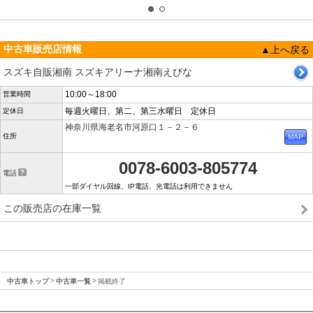
中古車販売店情報
▲上へ戻る
スズキ自販湘南 スズキアリーナ湘南えびな
10:00～18:00
営業時間
毎週火曜日、第二、第三水曜日 定休日
定休日
神奈川県海老名市河原口１－２－６
住所
0078-6003-805774
電話
一部ダイヤル回線、IP電話、光電話は利用できません
この販売店の在庫一覧
中古車トップ
中古車一覧
掲載終了