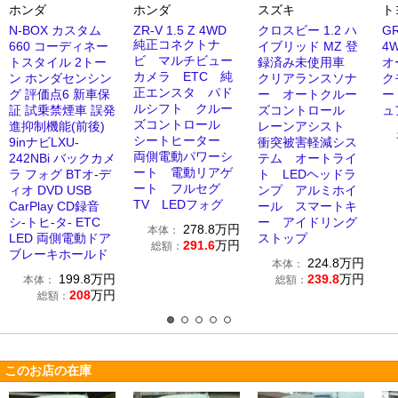
ホンダ
ホンダ
スズキ
ト
N-BOX カスタム
ZR-V 1.5 Z 4WD
クロスビー 1.2 ハ
G
純正コネクトナ
660 コーディネー
イブリッド MZ 登
4
ビ マルチビュー
トスタイル 2トー
録済み未使用車
オ
カメラ ETC 純
ン ホンダセンシン
クリアランスソナ
ク
正エンスタ パド
グ 評価点6 新車保
ー オートクルー
ー
ルシフト クルー
証 試乗禁煙車 誤発
ズコントロール
ュ
ズコントロール
進抑制機能(前後)
レーンアシスト
シートヒーター
9inナビLXU-
衝突被害軽減シス
両側電動パワーシ
242NBi バックカメ
テム オートライ
ート 電動リアゲ
ラ フォグ BTオ-デ
ト LEDヘッドラ
ート フルセグ
ィオ DVD USB
ンプ アルミホイ
TV LEDフォグ
CarPlay CD録音
ール スマートキ
シ-トヒ-タ- ETC
ー アイドリング
278.8
万円
本体：
LED 両側電動ドア
ストップ
291.6
万円
総額：
ブレーキホールド
224.8
万円
本体：
199.8
万円
239.8
万円
本体：
総額：
208
万円
総額：
このお店の在庫