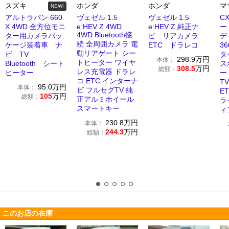
スズキ
ホンダ
ホンダ
マ
NEW!
アルトラパン 660
ヴェゼル 1.5
ヴェゼル 1.5
CX
X 4WD 全方位モニ
e:HEV Z 4WD
e:HEV Z 純正ナ
ー
4WD Bluetooth接
ター用カメラパッ
ビ リアカメラ
デ
続 全周囲カメラ 電
ケージ装着車 ナ
ETC ドラレコ
3
動リアゲート シー
ビ TV
タ
298.9
万円
本体：
トヒーター ワイヤ
Bluetooth シート
ス
308.5
万円
総額：
レス充電器 ドラレ
ヒーター
ー
コ ETC インターナ
T
95.0
万円
本体：
ビ フルセグTV 純
E
105
万円
総額：
正アルミホイール
ラ
スマートキー
ィ
230.8
万円
本体：
244.3
万円
総額：
このお店の在庫