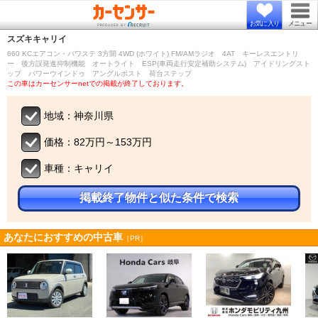
お気に入り
メニュー
スズキ
キャリイ
660 KCエアコン・パワステ 3方開 4WD (ホワイト) FM/AMラジオ 4AT キーレスエントリ
ー 後方誤発進抑制機能 オートライト ESP(車両走行安定補助システム) アイドリングスト
ップ パワーウインドゥ アングルポスト 荷台ステップ
この車はカーセンサーnetでの掲載が終了しております。
地域：神奈川県
価格：82万円～153万円
車種：キャリイ
掲載終了物件と似た条件で検索
あなたにおすすめの中古車
［PR］