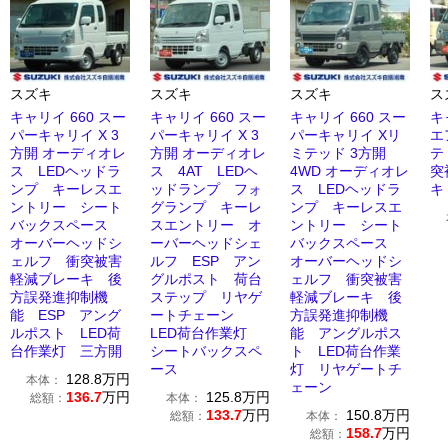
スズキ
スズキ
スズキ
ス
キャリイ 660 スー
キャリイ 660 スー
キャリイ 660 スー
キ
パーキャリイ X 3
パーキャリイ X 3
パーキャリイ Xリ
エ
方開 オーディオレ
方開 オーディオレ
ミテッド 3方開
テ
ス LEDヘッドラ
ス 4AT LEDヘ
4WD オーディオレ
突
ンプ キーレスエ
ッドランプ フォ
ス LEDヘッドラ
キ
ントリー シート
グランプ キーレ
ンプ キーレスエ
バックスペース
スエントリー オ
ントリー シート
オーバーヘッドシ
ーバーヘッドシェ
バックスペース
ェルフ 衝突被害
ルフ ESP アン
オーバーヘッドシ
軽減ブレーキ 後
グルポスト 荷台
ェルフ 衝突被害
方誤発進抑制機
ステップ リヤゲ
軽減ブレーキ 後
能 ESP アング
ートチェーン
方誤発進抑制機
ルポスト LED荷
LED荷台作業灯
能 アングルポス
台作業灯 三方開
シートバックスペ
ト LED荷台作業
ース
灯 リヤゲートチ
128.8
万円
本体：
ェーン
136.7
万円
125.8
万円
総額：
本体：
133.7
万円
150.8
万円
総額：
本体：
158.7
万円
総額：