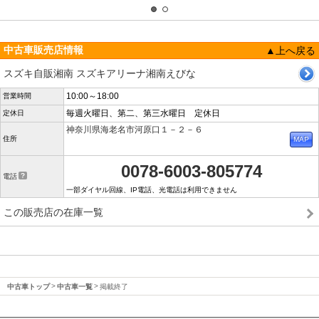
中古車販売店情報
▲上へ戻る
スズキ自販湘南 スズキアリーナ湘南えびな
10:00～18:00
営業時間
毎週火曜日、第二、第三水曜日 定休日
定休日
神奈川県海老名市河原口１－２－６
住所
0078-6003-805774
電話
一部ダイヤル回線、IP電話、光電話は利用できません
この販売店の在庫一覧
中古車トップ
中古車一覧
掲載終了