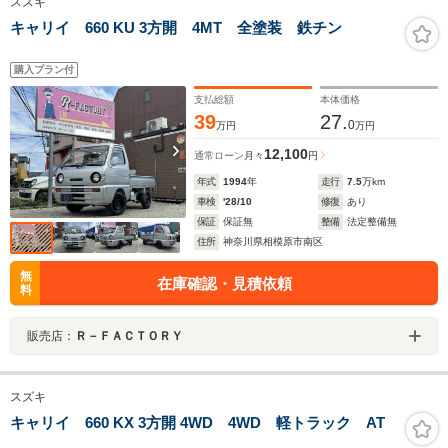
スズキ
キャリイ 660 KU 3方開 4MT 全塗装 鉄チン
購入プラン付
支払総額
本体価格
39
27.
0
万円
万円
12,100
通常ローン
月々
円
年式
1994
年
走行
7.5
万km
車検
'28/10
修復
あり
保証
保証無
整備
法定整備無
住所
神奈川県相模原市南区
無
在庫確認・見積依頼
料
販売店：
Ｒ－ＦＡＣＴＯＲＹ
スズキ
キャリイ 660 KX 3方開 4WD 4WD 軽トラック AT