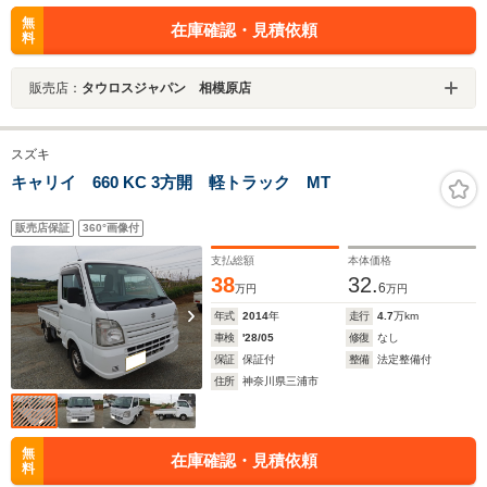
無
在庫確認・見積依頼
料
販売店：
タウロスジャパン 相模原店
スズキ
キャリイ 660 KC 3方開 軽トラック MT
販売店保証
360°画像付
支払総額
本体価格
38
32.
6
万円
万円
年式
2014
年
走行
4.7
万km
車検
'28/05
修復
なし
保証
保証付
整備
法定整備付
住所
神奈川県三浦市
無
在庫確認・見積依頼
料