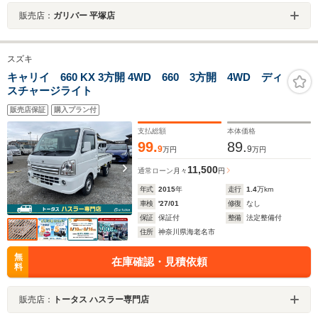
販売店：
ガリバー 平塚店
スズキ
キャリイ 660 KX 3方開 4WD 660 3方開 4WD ディ
スチャージライト
販売店保証
購入プラン付
支払総額
本体価格
99.
89.
9
9
万円
万円
11,500
通常ローン
月々
円
年式
2015
年
走行
1.4
万km
車検
'27/01
修復
なし
保証
保証付
整備
法定整備付
住所
神奈川県海老名市
無
在庫確認・見積依頼
料
販売店：
トータス ハスラー専門店