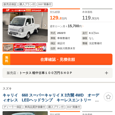
販売店保証
購入プラン付
360°画像付
支払総額
本体価格
129.
119.
9
9
万円
万円
15,700
通常ローン
月々
円
年式
2022
年
走行
0.1
万km
車検
車検整備付
修復
なし
保証
保証付
整備
法定整備付
住所
神奈川県厚木市
無
在庫確認・見積依頼
料
販売店：
トータス 軽中古車１００万円ＳＨＯＰ
スズキ
キャリイ 660 スーパーキャリイ X 3方開 4WD オーデ
ィオレス LEDヘッドランプ キーレスエントリー オ
ーバーヘッドシェルフ シートバックスペース 衝突被
ディーラー保証
車両品質評価書付
購入プラン付
360°画像付
害軽減ブレーキ 後方誤発進抑制機能 フォグランプ
車両走行安定補助S アイドリングストップ
支払総額
本体価格