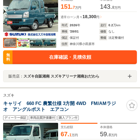
151.
143.
7
8
万円
万円
18,300
通常ローン
月々
円
年式
2026
年
走行
0.2
万km
車検
'28/01
修復
なし
保証
保証付
整備
法定整備付
住所
神奈川県小田原市
無
在庫確認・見積依頼
料
販売店：
スズキ自販湘南 スズキアリーナ湘南おだわら
スズキ
キャリイ 660 FC 農繁仕様 3方開 4WD FM/AMラジ
オ アングルポスト エアコン
ディーラー保証
車両品質評価書付
購入プラン付
支払総額
本体価格
67.
59.
1
8
万円
万円