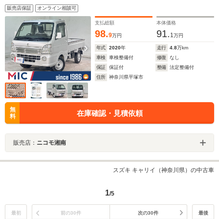
販売店保証
オンライン相談可
支払総額
本体価格
98.
91.
9
1
万円
万円
年式
2020
年
走行
4.8
万km
車検
車検整備付
修復
なし
保証
保証付
整備
法定整備付
住所
神奈川県平塚市
無
在庫確認・見積依頼
料
販売店：
ニコモ湘南
スズキ キャリイ（神奈川県）の中古車
1
/5
最初
前の30件
次の30件
最後