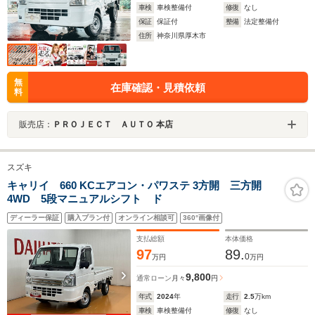
車検
車検整備付
修復
なし
保証
保証付
整備
法定整備付
住所
神奈川県厚木市
無
在庫確認・見積依頼
料
販売店：
ＰＲＯＪＥＣＴ ＡＵＴＯ 本店
スズキ
キャリイ 660 KCエアコン・パワステ 3方開 三方開
4WD 5段マニュアルシフト ド
ディーラー保証
購入プラン付
オンライン相談可
360°画像付
支払総額
本体価格
97
89.
0
万円
万円
9,800
通常ローン
月々
円
年式
2024
年
走行
2.5
万km
車検
車検整備付
修復
なし