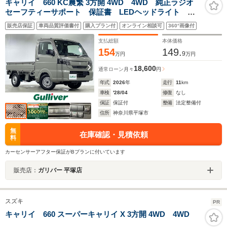
キャリイ 660 KC農繁 3方開 4WD 4WD 純正ラジオ
セーフティーサポート 保証書 LEDヘッドライト オ
ートライト オートマチックハイビーム ABS 横滑り
販売店保証
車両品質評価書付
購入プラン付
オンライン相談可
360°画像付
防止装置 レーンキープアシスト 盗難防止装置 コー
ナーセンサー
支払総額
本体価格
154
149.
9
万円
万円
18,600
通常ローン
月々
円
年式
2026
年
走行
11
km
車検
'28/04
修復
なし
保証
保証付
整備
法定整備付
住所
神奈川県平塚市
無
在庫確認・見積依頼
料
カーセンサーアフター保証がBプランに付いています
販売店：
ガリバー 平塚店
スズキ
PR
キャリイ 660 スーパーキャリイ X 3方開 4WD 4WD