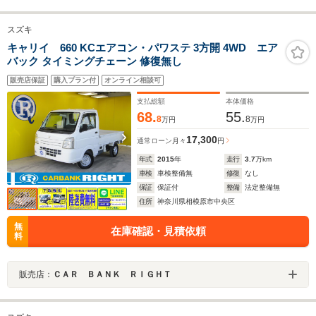
スズキ
キャリイ 660 KCエアコン・パワステ 3方開 4WD エア
バック タイミングチェーン 修復無し
販売店保証
購入プラン付
オンライン相談可
支払総額
本体価格
68.
55.
8
8
万円
万円
17,300
通常ローン
月々
円
年式
2015
年
走行
3.7
万km
車検
車検整備無
修復
なし
保証
保証付
整備
法定整備無
住所
神奈川県相模原市中央区
無
在庫確認・見積依頼
料
販売店：
ＣＡＲ ＢＡＮＫ ＲＩＧＨＴ