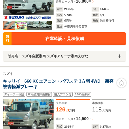
16,800
通常ローン
月々
円
年式
2025
年
走行
814
km
車検
'27/08
修復
なし
保証
保証付
整備
法定整備付
住所
神奈川県海老名市
無
在庫確認・見積依頼
料
販売店：
スズキ自販湘南 スズキアリーナ湘南えびな
スズキ
キャリイ 660 KCエアコン・パワステ 3方開 4WD 衝突
被害軽減ブレーキ
ディーラー保証
車両品質評価書付
購入プラン付
360°画像付
支払総額
本体価格
126.
118.
3
8
万円
万円
14,900
通常ローン
月々
円
年式
2025
年
走行
0.2
万km