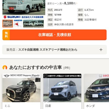
8,100
通常ローン
月々
円
年式
2011
年
走行
1.2
万km
車検
'27/09
修復
なし
保証
保証付
整備
法定整備付
住所
神奈川県小田原市
無
在庫確認・見積依頼
料
販売店：
スズキ自販湘南 スズキアリーナ湘南おだわら
あなたにおすすめの中古車
［PR］
ミニ
日産
ホンダ