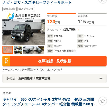
ナビ・ETC・スズキセーフティーサポート
販売店保証
購入プラン付
支払総額
本体価格
130
115.
0
万円
万円
15,700
通常ローン
月々
円
年式
2022
年
走行
1.7
万km
車検
'26/10
修復
なし
保証
保証付
整備
法定整備付
住所
神奈川県横浜市栄区
無
在庫確認・見積依頼
料
カーセンサーアフター保証がA/Bプランに付いています
販売店：
金井自動車工業株式会社
スズキ
キャリイ 660 KUスペシャル 3方開 4WD 4WD 三方開
タイミングチェーン AT 4ナンバー 軽貨物 積載量350Kg
エアコン パワステ シガーソケット