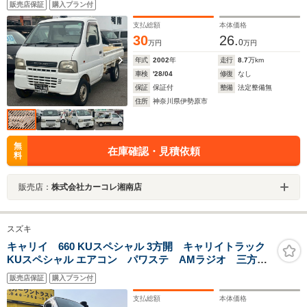
販売店保証
購入プラン付
支払総額
本体価格
30
26.
0
万円
万円
年式
2002
年
走行
8.7
万km
車検
'28/04
修復
なし
保証
保証付
整備
法定整備無
住所
神奈川県伊勢原市
無
在庫確認・見積依頼
料
販売店：
株式会社カーコレ湘南店
スズキ
キャリイ 660 KUスペシャル 3方開 キャリイトラック
KUスペシャル エアコン パワステ AMラジオ 三方開
鳥居 点検記録簿保証書 タイミングチェーン車
販売店保証
購入プラン付
支払総額
本体価格