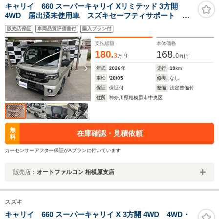
キャリイ 660 スーパーキャリイ Xリミテッド 3方開
4WD 届出済未使用車 スズキセーフティサポート キ
ーレス ミラーヒーター アイドリングストップ クリ
販売店保証
車両品質評価書付
購入プラン付
アランスソナー LEDヘッドライト LEDフォグラン
プ パワーウインドウ 専用デカール 4WD LED
支払総額
本体価格
180.
168.
3
0
万円
万円
年式
2026
年
走行
19
km
車検
'28/05
修復
なし
保証
保証付
整備
法定整備付
住所
神奈川県相模原市中央区
無
在庫確認・見積依頼
料
カーセンサーアフター保証がAプランに付いています
販売店：
オートファルコン 相模原支店
スズキ
キャリイ 660 スーパーキャリイ X 3方開 4WD 4WD・