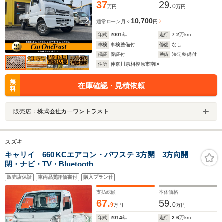
37
29.
0
万円
万円
10,700
通常ローン
月々
円
年式
2001
年
走行
7.2
万km
車検
車検整備付
修復
なし
保証
保証付
整備
法定整備付
住所
神奈川県相模原市南区
無
在庫確認・見積依頼
料
販売店：
株式会社カーワントラスト
スズキ
キャリイ 660 KCエアコン・パワステ 3方開 3方向開
閉・ナビ・TV・Bluetooth
販売店保証
車両品質評価書付
購入プラン付
支払総額
本体価格
67.
59.
9
0
万円
万円
年式
2014
年
走行
2.6
万km