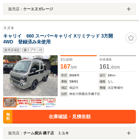
販売店：
ケーエヌガレージ
スズキ
キャリイ 660 スーパーキャリイ Xリミテッド 3方開
4WD 登録済み未使用
販売店保証
購入プラン付
支払総額
本体価格
167
161.
0
万円
万円
年式
2026
年
走行
16
km
車検
'28/01
修復
なし
保証
保証付
整備
法定整備付
住所
神奈川県横浜市磯子区
無
在庫確認・見積依頼
料
販売店：
チーム横浜 磯子店 ミユキ