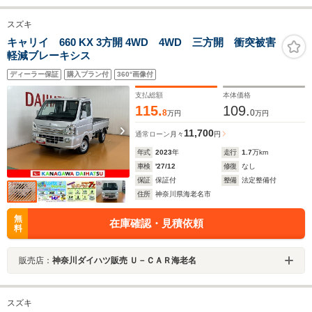
スズキ
キャリイ 660 KX 3方開 4WD 4WD 三方開 衝突被害
軽減ブレーキシス
ディーラー保証
購入プラン付
360°画像付
支払総額
本体価格
115.
109.
8
0
万円
万円
11,700
通常ローン
月々
円
年式
2023
年
走行
1.7
万km
車検
'27/12
修復
なし
保証
保証付
整備
法定整備付
住所
神奈川県海老名市
無
在庫確認・見積依頼
料
販売店：
神奈川ダイハツ販売 Ｕ－ＣＡＲ海老名
スズキ