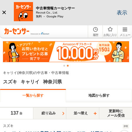
中古車情報カーセンサー
表示
Recruit Co., Ltd.
無料 － Google Play
履歴
お気に入り
メニュー
キャリイ(神奈川県)の中古車・中古車情報
スズキ キャリイ 神奈川県
一覧から探す
地図から探す
更新時に
137
絞り込み
並べ替え
台
メール受信
スズキ
PR