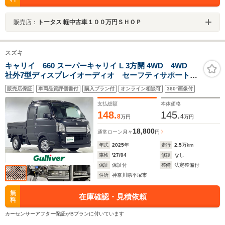
販売店：
トータス 軽中古車１００万円ＳＨＯＰ
スズキ
キャリイ 660 スーパーキャリイ L 3方開 4WD 4WD
社外7型ディスプレイオーディオ セーフティサポート
社外フロントエアロ 社外フロアマット 社外ステアリ
販売店保証
車両品質評価書付
購入プラン付
オンライン相談可
360°画像付
ング 社外シフトノブ LEDヘッドライト オートライ
ト 社外テールランプ ETC
支払総額
本体価格
148.
145.
8
4
万円
万円
18,800
通常ローン
月々
円
年式
2025
年
走行
2.5
万km
車検
'27/04
修復
なし
保証
保証付
整備
法定整備付
住所
神奈川県平塚市
無
在庫確認・見積依頼
料
カーセンサーアフター保証がBプランに付いています