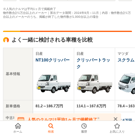
※人気のクルマは平均1ヶ月で掲載終了
物件数合計1万台以上のメーカー｜算出データ期間：2024年9月～11月｜内容：物件数合計1万
台以上のメーカーのうち、掲載が終了した物件数が1,000台以上の場合
よく一緒に検討される車種を比較
日産
日産
マツダ
NT100クリッパー
クリッパートラッ
スクラム
ク
基本情報
新車価格
81.2～186.7万円
114.1～167.6万円
78.4～16
中古車
※
人気のクルマは平均1ヶ月で掲載終了
85.5万円
123.4万円
77.6万円
平均価格
在庫が無くなる前にお問い合わせください
ホーム
検索
履歴
お気に入り