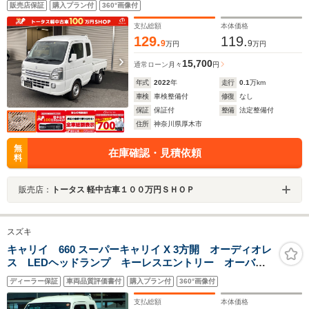
販売店保証
購入プラン付
360°画像付
支払総額
本体価格
129.
119.
9
9
万円
万円
15,700
通常ローン
月々
円
年式
2022
年
走行
0.1
万km
車検
車検整備付
修復
なし
保証
保証付
整備
法定整備付
住所
神奈川県厚木市
無
在庫確認・見積依頼
料
販売店：
トータス 軽中古車１００万円ＳＨＯＰ
スズキ
キャリイ 660 スーパーキャリイ X 3方開 オーディオレ
ス LEDヘッドランプ キーレスエントリー オーバー
ヘッドシェルフ シートバックスペース 衝突被害軽減
ディーラー保証
車両品質評価書付
購入プラン付
360°画像付
ブレーキ 後方誤発進抑制機能 フォグランプ ESP
アイドリングS アングルポスト
支払総額
本体価格