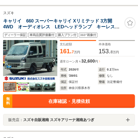
スズキ
キャリイ 660 スーパーキャリイ Xリミテッド 3方開
4WD オーディオレス LEDヘッドランプ キーレスエ
ントリー オーバーヘッドシェルフ シートバックスペ
ディーラー保証
車両品質評価書付
購入プラン付
360°画像付
ース 衝突被害軽減ブレーキ 後方誤発進抑制機能 フ
ォグランプ ESP アイドリングストップ オートライ
支払総額
本体価格
ト
161.
153.
7
8
万円
万円
32,600
通常ローン
月々
円
年式
2026
年
走行
0.2
万km
車検
'28/01
修復
なし
保証
保証付
整備
法定整備付
住所
神奈川県厚木市
無
在庫確認・見積依頼
料
販売店：
スズキ自販湘南 スズキアリーナ湘南あつぎ