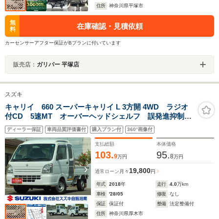
住所
神奈川県平塚市
無
在庫確認・見積依頼
料
カーセンサーアフター保証がBプランに付いています
販売店：
ガリバー 平塚店
スズキ
キャリイ 660 スーパーキャリイ L 3方開 4WD ラジオ
付CD 5速MT オーバーヘッドシェルフ 誤発進抑制機
能 後方誤発進抑制機能 電源ソケット 荷台ステップ
ディーラー保証
車両品質評価書付
購入プラン付
360°画像付
シートバックスペースアングルポスト 三方開
支払総額
本体価格
103.
95.
9
8
万円
万円
19,800
通常ローン
月々
円
年式
2018
年
走行
4.0
万km
車検
'28/05
修復
なし
保証
保証付
整備
法定整備付
住所
神奈川県厚木市