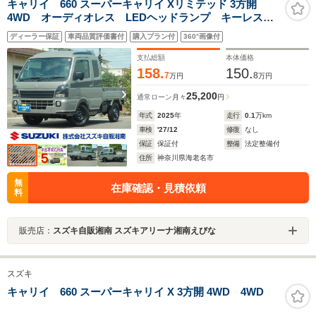
キャリイ 660 スーパーキャリイ Xリミテッド 3方開
4WD オーディオレス LEDヘッドランプ キーレスエ
ントリー シートバックスペース オーバーヘッドシェ
ディーラー保証
車両品質評価書付
購入プラン付
360°画像付
ルフ 衝突被害軽減ブレーキ 後方誤発進抑制機能 ア
ングルポスト LED荷台作業灯 リヤゲートチェーン
支払総額
本体価格
158.
150.
7
8
万円
万円
25,200
通常ローン
月々
円
年式
2025
年
走行
0.1
万km
車検
'27/12
修復
なし
保証
保証付
整備
法定整備付
住所
神奈川県海老名市
無
在庫確認・見積依頼
料
販売店：
スズキ自販湘南 スズキアリーナ湘南えびな
スズキ
キャリイ 660 スーパーキャリイ X 3方開 4WD 4WD