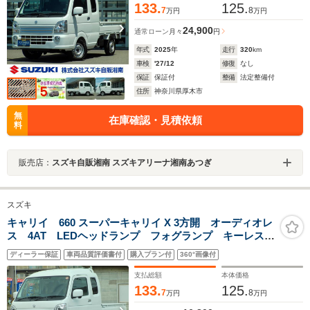
133.
125.
7
8
万円
万円
24,900
通常ローン
月々
円
年式
2025
年
走行
320
km
車検
'27/12
修復
なし
保証
保証付
整備
法定整備付
住所
神奈川県厚木市
無
在庫確認・見積依頼
料
販売店：
スズキ自販湘南 スズキアリーナ湘南あつぎ
スズキ
キャリイ 660 スーパーキャリイ X 3方開 オーディオレ
ス 4AT LEDヘッドランプ フォグランプ キーレスエ
ントリー オーバーヘッドシェルフ ESP アングルポ
ディーラー保証
車両品質評価書付
購入プラン付
360°画像付
スト 荷台ステップ リヤゲートチェーン LED荷台作
業灯 シートバックスペース
支払総額
本体価格
133.
125.
7
8
万円
万円