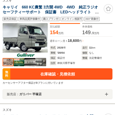
スズキ
キャリイ 660 KC農繁 3方開 4WD 4WD 純正ラジオ
セーフティーサポート 保証書 LEDヘッドライト オ
ートライト オートマチックハイビーム ABS 横滑り
販売店保証
車両品質評価書付
購入プラン付
オンライン相談可
360°画像付
防止装置 レーンキープアシスト 盗難防止装置 コー
ナーセンサー
支払総額
本体価格
154
149.
9
万円
万円
18,600
通常ローン
月々
円
年式
2026
年
走行
11
km
車検
'28/04
修復
なし
保証
保証付
整備
法定整備付
住所
神奈川県平塚市
無
在庫確認・見積依頼
料
カーセンサーアフター保証がBプランに付いています
販売店：
ガリバー 平塚店
スズキ