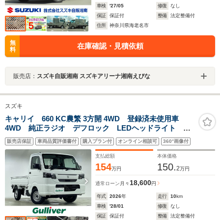
車検
'27/05
修復
なし
保証
保証付
整備
法定整備付
住所
神奈川県海老名市
無
在庫確認・見積依頼
料
販売店：
スズキ自販湘南 スズキアリーナ湘南えびな
スズキ
キャリイ 660 KC農繁 3方開 4WD 登録済未使用車
4WD 純正ラジオ デフロック LEDヘッドライト オ
ートライト AHB レーンキープアシスト デュアルセ
販売店保証
車両品質評価書付
購入プラン付
オンライン相談可
360°画像付
ンサーブレーキサポート スペアキー コーナーセンサ
ー 誤発進抑制機能 ABS
支払総額
本体価格
154
150.
2
万円
万円
18,600
通常ローン
月々
円
年式
2026
年
走行
10
km
車検
'28/01
修復
なし
保証
保証付
整備
法定整備付