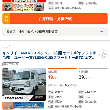
保証
保証付
整備
法定整備付
住所
神奈川県相模原市中央区
無
在庫確認・見積依頼
料
販売店：
神奈川ダイハツ販売 淵野辺店
スズキ
キャリイ 660 KCスペシャル 3方開 オートギヤシフト車
4WD ユーザー買取車/保冷車/スマートキー/ETC/エアコ
ンクーラー/AM/FMラジオ/パワーステアリング/パワーウ
購入プラン付
ィンドウ/
支払総額
本体価格
49.
39.
9
9
万円
万円
4,700
通常ローン
月々
円
年式
2016
年
走行
15.1
万km
車検
'28/06
修復
なし
保証
保証無
整備
法定整備付
住所
神奈川県相模原市中央区