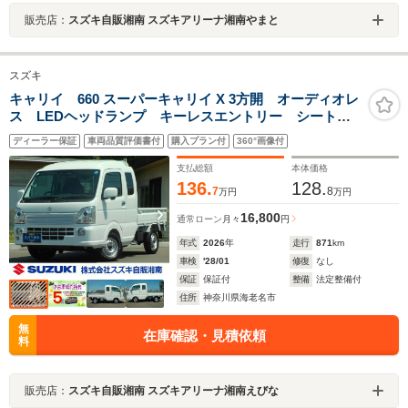
販売店：
スズキ自販湘南 スズキアリーナ湘南やまと
スズキ
キャリイ 660 スーパーキャリイ X 3方開 オーディオレ
ス LEDヘッドランプ キーレスエントリー シートバ
ックスペース オーバーヘッドシェルフ 衝突被害軽減
ディーラー保証
車両品質評価書付
購入プラン付
360°画像付
ブレーキ 後方誤発進抑制機能 ESP アングルポス
ト LED荷台作業灯 三方開
支払総額
本体価格
136.
128.
7
8
万円
万円
16,800
通常ローン
月々
円
年式
2026
年
走行
871
km
車検
'28/01
修復
なし
保証
保証付
整備
法定整備付
住所
神奈川県海老名市
無
在庫確認・見積依頼
料
販売店：
スズキ自販湘南 スズキアリーナ湘南えびな