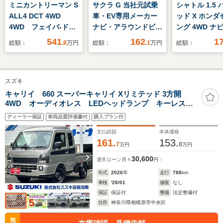
ミニカントリーマン S
サクラ G 当社元試乗
シャトル 1.5
ALL4 DCT 4WD
車・EV専用メーカー
ッド X ホンダ
4WD フェイバ-ドト
ナビ・アラウンドビュ
ング 4WD ナ
リム 19インチアロ
ーモニター・LEDヘッ
セグ リアカ
541
162
1
総額：
.8
万円
総額：
.1
万円
総額：
イホイール Mパッケ
ドライト・ETC2.0・
正エンスタ E
ージ 電動フロントシ
禁煙車
冬タイヤ付
ート ハーマンカード
スズキ
ンHIFIスピーカー 前
席シートヒーター ハ
キャリイ 660 スーパーキャリイ Xリミテッド 3方開
4WD オーディオレス LEDヘッドランプ キーレスエ
ンドルヒーター ワン
ントリー オーバーヘッドシェルフ シートバックスペ
オーナー 認定中古
ディーラー保証
車両品質評価書付
購入プラン付
ース 衝突被害軽減ブレーキ 後方誤発進抑制機能 フ
車 2年保証
ォグランプ ESP アイドリングストップ
支払総額
本体価格
161.
153.
7
8
万円
万円
30,600
通常ローン
月々
円
年式
2026
年
走行
788
km
車検
'28/01
修復
なし
保証
保証付
整備
法定整備付
住所
神奈川県相模原市中央区
無