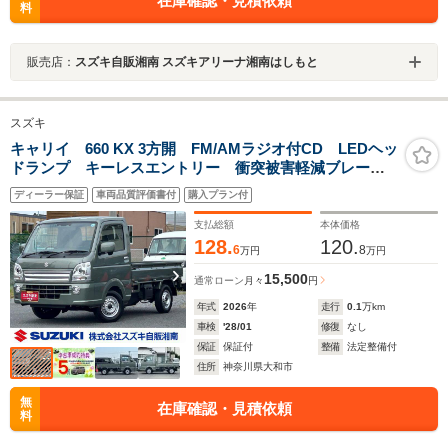
在庫確認・見積依頼
料
販売店：
スズキ自販湘南 スズキアリーナ湘南はしもと
スズキ
キャリイ 660 KX 3方開 FM/AMラジオ付CD LEDヘッ
ドランプ キーレスエントリー 衝突被害軽減ブレー
キ 後方誤発進抑制機能 フォグランプ 車両走行安定
ディーラー保証
車両品質評価書付
購入プラン付
補助システム アイドリングストップ アングルポス
ト オートライト
支払総額
本体価格
128.
120.
6
8
万円
万円
15,500
通常ローン
月々
円
年式
2026
年
走行
0.1
万km
車検
'28/01
修復
なし
保証
保証付
整備
法定整備付
住所
神奈川県大和市
無
在庫確認・見積依頼
料