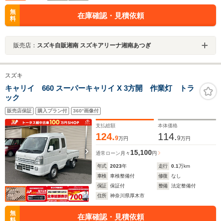
無
在庫確認・見積依頼
料
販売店：
スズキ自販湘南 スズキアリーナ湘南あつぎ
スズキ
キャリイ 660 スーパーキャリイ X 3方開 作業灯 トラ
ック
販売店保証
購入プラン付
360°画像付
支払総額
本体価格
124.
114.
9
9
万円
万円
15,100
通常ローン
月々
円
年式
2023
年
走行
0.1
万km
車検
車検整備付
修復
なし
保証
保証付
整備
法定整備付
住所
神奈川県厚木市
無
在庫確認・見積依頼
料