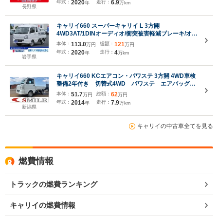
年式：
2020
走行：
6.9
年
万km
長野県
キャリイ660 スーパーキャリイ L 3方開
4WD3AT/1DINオーディオ/衝突被害軽減ブレーキ/オー
トライト/横滑り防止装置/キー
本体：
113.0
総額：
121
万円
万円
年式：
2020
走行：
4
年
万km
岩手県
キャリイ660 KCエアコン・パワステ 3方開 4WD車検
整備2年付き 切替式4WD パワステ エアバッグ
エアコン 5速マニュアル 純正ラジオ 三方向開
本体：
51.7
総額：
62
万円
万円
年式：
2014
走行：
7.9
年
万km
新潟県
キャリイの中古車全てを見る
燃費情報
トラックの燃費ランキング
キャリイの燃費情報