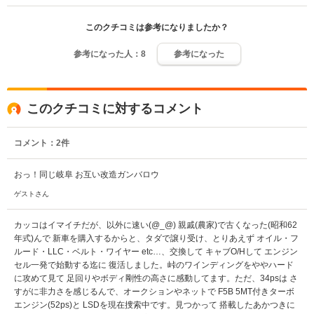
このクチコミは参考になりましたか？
参考になった人：
8
参考になった
このクチコミに対するコメント
コメント：
2
件
おっ！同じ岐阜 お互い改造ガンバロウ
ゲストさん
カッコはイマイチだが、以外に速い(@_@) 親戚(農家)で古くなった(昭和62
年式)んで 新車を購入するからと、タダで譲り受け、とりあえず オイル・フ
ルード・LLC・ベルト・ワイヤー etc…、交換して キャブO/Hして エンジン
セル一発で始動する迄に 復活しました。峠のワインディングをややハード
に攻めて見て 足回りやボディ剛性の高さに感動してます。ただ、34psは さ
すがに非力さを感じるんで、オークションやネットで F5B 5MT付きターボ
エンジン(52ps)と LSDを現在捜索中です。見つかって 搭載したあかつきに