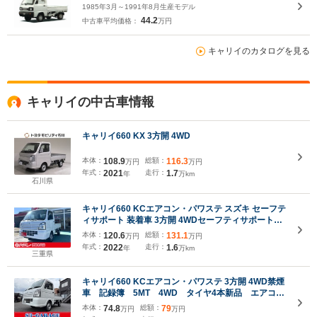
1985年3月～1991年8月生産モデル
44.2
中古車平均価格：
万円
キャリイのカタログを見る
キャリイの中古車情報
キャリイ660 KX 3方開 4WD
本体：
108.9
総額：
116.3
万円
万円
年式：
2021
走行：
1.7
年
万km
石川県
キャリイ660 KCエアコン・パワステ スズキ セーフテ
ィサポート 装着車 3方開 4WDセーフティサポート
車 パートタイム4WD 純正ナビ TV スペアキー
本体：
120.6
総額：
131.1
万円
万円
有
年式：
2022
走行：
1.6
年
万km
三重県
キャリイ660 KCエアコン・パワステ 3方開 4WD禁煙
車 記録簿 5MT 4WD タイヤ4本新品 エアコ
ン パワステ Wエアバック ABS
本体：
74.8
総額：
79
万円
万円