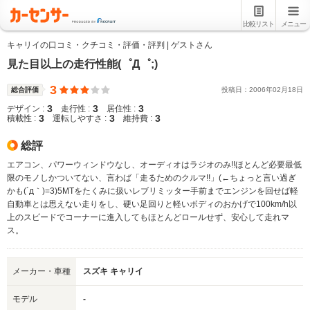
比較リスト
メニュー
キャリイの口コミ・クチコミ・評価・評判 | ゲストさん
見た目以上の走行性能(゜Д゜;)
3
総合評価
投稿日：
2006
年
02
月
18
日
3
3
3
デザイン :
走行性 :
居住性 :
3
3
3
積載性 :
運転しやすさ :
維持費 :
総評
エアコン、パワーウィンドウなし、オーディオはラジオのみ!!ほとんど必要最低
限のモノしかついてない、言わば「走るためのクルマ!!」(←ちょっと言い過ぎ
かも(´д｀)=3)5MTをたくみに扱いレブリミッター手前までエンジンを回せば軽
自動車とは思えない走りをし、硬い足回りと軽いボディのおかげで100km/h以
上のスピードでコーナーに進入してもほとんどロールせず、安心して走れマ
ス。
メーカー・車種
スズキ キャリイ
モデル
-