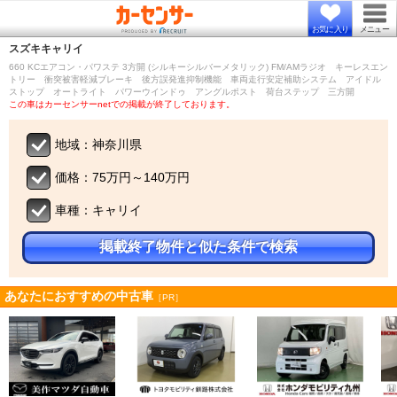
お気に入り
メニュー
スズキ
キャリイ
660 KCエアコン・パワステ 3方開 (シルキーシルバーメタリック) FM/AMラジオ キーレスエン
トリー 衝突被害軽減ブレーキ 後方誤発進抑制機能 車両走行安定補助システム アイドル
ストップ オートライト パワーウインドゥ アングルポスト 荷台ステップ 三方開
この車はカーセンサーnetでの掲載が終了しております。
地域：神奈川県
価格：75万円～140万円
車種：キャリイ
掲載終了物件と似た条件で検索
あなたにおすすめの中古車
［PR］