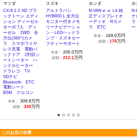
マツダ
スズキ
ホンダ
ホ
CX-8 2.2 XD ブラ
アルトラパン
N-VAN e: e: L4 純
N-
ックトーン エディ
HYBRID L 全方位
正ディスプレイオ
ナ
ション ディーゼル
モニター付きメモ
ーディオ Rカメ
ラ
ターボ 7人 ディ
リーナビゲーショ
ラ ETC
ー
ーゼル 2WD 全
ン・LEDヘッドラ
169.0
万円
本体：
方位(360°)カメ
ンプ・スズキセー
176
万円
総額：
ラ スマホワイヤ
フティーサポート
レス充電 電動バ
205.0
万円
本体：
ックドア 2列目シ
212.1
万円
総額：
ートシーター ハ
ンドルヒーター
ドラレコ TV
SDナビ
Bluetooth ETC
電動シート
BSM クルコン
309.8
万円
本体：
330
万円
総額：
このお店の在庫