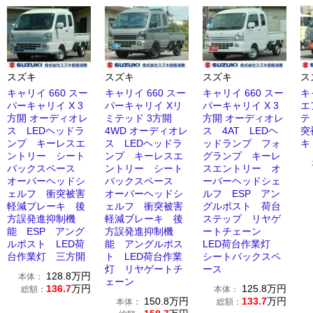
スズキ
スズキ
スズキ
ス
キャリイ 660 スー
キャリイ 660 スー
キャリイ 660 スー
キ
パーキャリイ X 3
パーキャリイ Xリ
パーキャリイ X 3
エ
方開 オーディオレ
ミテッド 3方開
方開 オーディオレ
テ
ス LEDヘッドラ
4WD オーディオレ
ス 4AT LEDヘ
突
ンプ キーレスエ
ス LEDヘッドラ
ッドランプ フォ
キ
ントリー シート
ンプ キーレスエ
グランプ キーレ
バックスペース
ントリー シート
スエントリー オ
オーバーヘッドシ
バックスペース
ーバーヘッドシェ
ェルフ 衝突被害
オーバーヘッドシ
ルフ ESP アン
軽減ブレーキ 後
ェルフ 衝突被害
グルポスト 荷台
方誤発進抑制機
軽減ブレーキ 後
ステップ リヤゲ
能 ESP アング
方誤発進抑制機
ートチェーン
ルポスト LED荷
能 アングルポス
LED荷台作業灯
台作業灯 三方開
ト LED荷台作業
シートバックスペ
灯 リヤゲートチ
ース
128.8
万円
本体：
ェーン
136.7
万円
125.8
万円
総額：
本体：
150.8
万円
133.7
万円
本体：
総額：