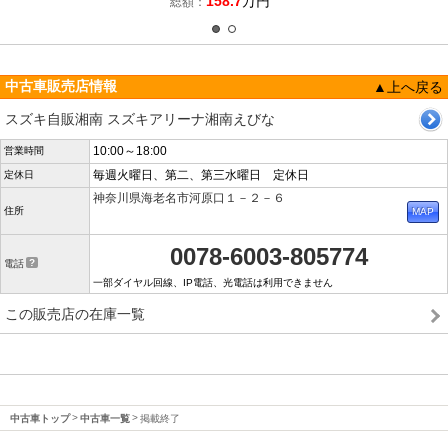
158.7
万円
総額：
中古車販売店情報
▲上へ戻る
スズキ自販湘南 スズキアリーナ湘南えびな
10:00～18:00
営業時間
毎週火曜日、第二、第三水曜日 定休日
定休日
神奈川県海老名市河原口１－２－６
住所
0078-6003-805774
電話
一部ダイヤル回線、IP電話、光電話は利用できません
この販売店の在庫一覧
中古車トップ
中古車一覧
掲載終了