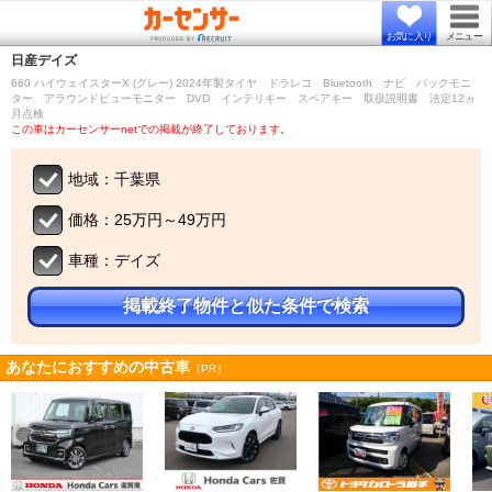
お気に入り
メニュー
日産
デイズ
660 ハイウェイスターX (グレー) 2024年製タイヤ ドラレコ Bluetooth ナビ バックモニ
ター アラウンドビューモニター DVD インテリキー スペアキー 取扱説明書 法定12ヵ
月点検
この車はカーセンサーnetでの掲載が終了しております。
地域：千葉県
価格：25万円～49万円
車種：デイズ
掲載終了物件と似た条件で検索
あなたにおすすめの中古車
［PR］