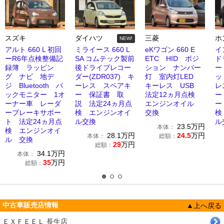
スズキ
ダイハツ
三菱
ホ
NEW!
アルト 660 L 初回
ミライース 660 L
eKワゴン 660 E
イ
ーR6年点検整備記
SA コムテック製前
ETC HID ポジ
ド
録簿 ラッピン
後ドライブレコー
ション ナンバー
ー
グ ナビ 地デ
ダー(ZDR037) キ
灯 室内灯LED
ッ
ジ Bluetooth バ
ーレス スペアキ
キーレス USB
レ
ックモニター 1オ
ー 保証書 取
法定12ヵ月点検
ー
ーナー車 レーダ
説 法定24ヵ月点
エンジンオイル
ー
ーブレーキサポー
検 エンジンオイ
交換
検
ト 法定24ヵ月点
ル交換
ル
23.5
万円
本体：
検 エンジンオイ
28.1
万円
24.5
万円
本体：
総額：
ル 交換
29
万円
総額：
34.1
万円
本体：
35
万円
総額：
中古車販売店情報
▲上へ戻る
ＥＸＦＥＥＬ 長生店