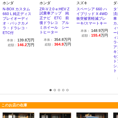
ホンダ
ホンダ
スズキ
ダ
N-BOX カスタム
ZR-V 2.0 e:HEV Z
スペーシア 660 ハ
タ
試乗車アップ 純
660 L 純正ディス
イブリッド X 4WD
済
正ナビ ETC 前
プレイオーディ
衝突被害軽減ブレ
車
後ドラレコ アル
オ・バックカメ
ーキ/スマートキー
カ
ミホイール シー
ラ・ドラレコ・
ィ
148.9
万円
本体：
トヒーター
ETC付
ー
155.4
万円
総額：
ィ
354.8
万円
139.8
万円
本体：
本体：
ラ
364.9
万円
146.2
万円
総額：
総額：
ア
キ
セ
ト
シ
ト
このお店の在庫