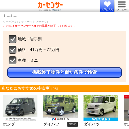
お気に入り
メニュー
ミニ
ミニ
クーパーS (ミッドナイトブラック)
この車はカーセンサーnetでの掲載が終了しております。
地域：岩手県
価格：41万円～77万円
車種：ミニ
掲載終了物件と似た条件で検索
あなたにおすすめの中古車
［PR］
ホンダ
ダイハツ
ダイハツ
ホ
NEW!