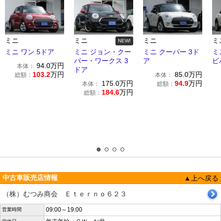
ミニ
ミニ
ミニ
ミ
NEW!
ミニ ワン 5ドア
ミニ ジョン・クー
ミニ クーパー 3ド
ミ
パー・ワークス 3
ア
ビ
94.0
万円
本体：
ドア
103.2
万円
85.0
万円
総額：
本体：
175.0
万円
94.9
万円
本体：
総額：
184.6
万円
総額：
中古車販売店情報
▲上へ戻る
（株）むつみ商会 Ｅｔｅｒｎｏ６２３
09:00～19:00
営業時間