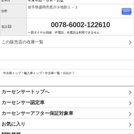
年末年始・ＧＷ・お盆
定休日
岩手県盛岡市黒川９地割１－１
住所
0078-6002-122610
電話
一部ダイヤル回線、IP電話、光電話は利用できません
この販売店の在庫一覧
中古車トップ
輸入車トップ
中古車一覧
掲載終了
カーセンサートップへ
カーセンサー認定車
カーセンサーアフター保証対象車
お気に入り