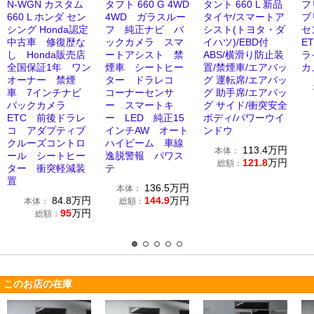
N-WGN カスタム
タフト 660 G 4WD
タント 660 L 新品
フ
660 L ホンダ セン
4WD ガラスルー
タイヤ/スマートア
ブ
シング Honda認定
フ 純正ナビ バ
シスト(トヨタ・ダ
セ
中古車 修復歴な
ックカメラ スマ
イハツ)/EBD付
E
し Honda販売店
ートアシスト 禁
ABS/横滑り防止装
ラ
全国保証1年 ワン
煙車 シートヒー
置/禁煙車/エアバッ
カ
オーナー 禁煙
ター ドラレコ
グ 運転席/エアバッ
車 7インチナビ
コーナーセンサ
グ 助手席/エアバッ
バックカメラ
ー スマートキ
グ サイド/衝突安全
ETC 前後ドラレ
ー LED 純正15
ボディ/パワーウイ
コ アダプティブ
インチAW オート
ンドウ
クルーズコントロ
ハイビーム 車線
113.4
万円
本体：
ール シートヒー
逸脱警報 パワス
121.8
万円
総額：
ター 衝突軽減装
テ
置
136.5
万円
本体：
84.8
万円
144.9
万円
本体：
総額：
95
万円
総額：
このお店の在庫