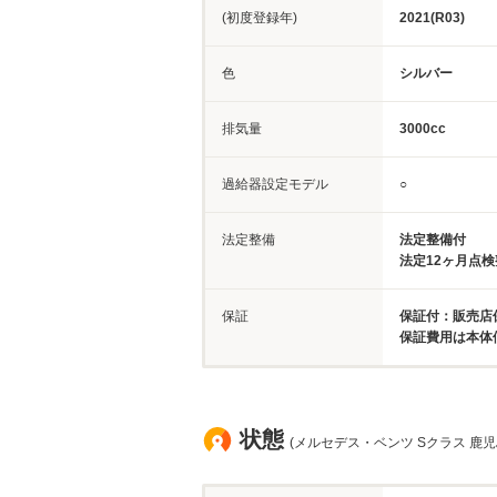
(初度登録年)
2021(R03)
色
シルバー
排気量
3000cc
過給器設定モデル
○
法定整備
法定整備付
法定12ヶ月点
保証
保証付：販売店保
保証費用は本体
状態
(メルセデス・ベンツ Sクラス 鹿児