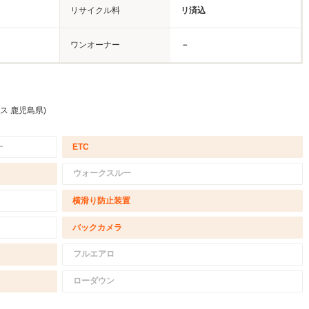
リサイクル料
リ済込
ワンオーナー
－
ス 鹿児島県)
－
ETC
ウォークスルー
横滑り防止装置
バックカメラ
フルエアロ
ローダウン