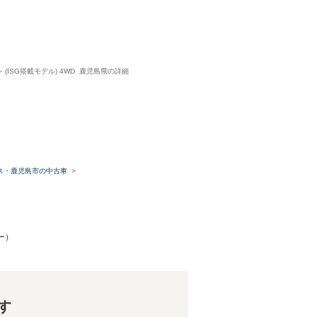
ン (ISG搭載モデル) 4WD 鹿児島県の詳細
ス・鹿児島市の中古車
バー）
す