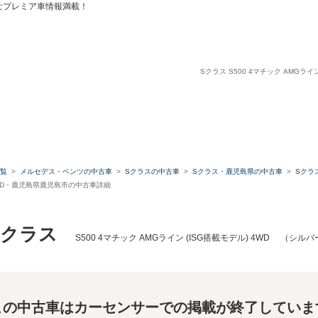
なプレミア車情報満載！
Sクラス S500 4マチック AMGライ
覧
メルセデス・ベンツの中古車
Sクラスの中古車
Sクラス・鹿児島県の中古車
Sクラ
) 4WD・鹿児島県鹿児島市の中古車詳細
Sクラス
S500 4マチック AMGライン (ISG搭載モデル) 4WD （シル
この中古車はカーセンサーでの掲載が終了していま