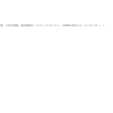
デル) 4WD の中古情報。鹿児島県の「パブリックワークス 」の車両を探すなら「カーセンサー」！