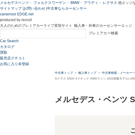
メルセデスベンツ
・
フォルクスワーゲン
・
BMW
・
アウディ
・
レクサス
他エッジ
サイトマップ
|
お問い合わせ
|
中古車ならカーセンサー
carsensor EDGE.net
produced by recruit
大人のためのプレミアカーライフ実現サイト 輸入車・外車のカーセンサーエッジ
プレミアカー検索
Car Search
カタログ
買取
販売店クチコミ
お気に入り
未登録
中古車トップ
輸入車トップ
中古車検索：メーカー一
Sクラス S500 4マチック AMGライン (ISG搭載モデル
メルセデス・ベンツ 