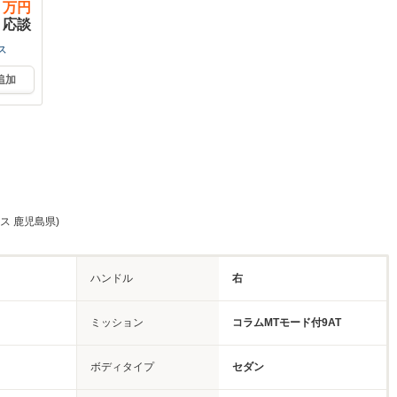
万円
応談
ス
追加
ス 鹿児島県)
ハンドル
右
ミッション
コラムMTモード付9AT
ボディタイプ
セダン