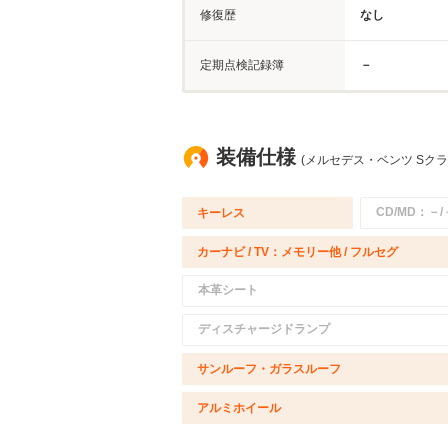
修復歴
なし
定期点検記録簿
－
装備仕様
(メルセデス・ベンツ Sクラ
CD/MD：－/
キーレス
カーナビ / TV：メモリー他 / フルセグ
本革シート
ディスチャージドランプ
サンルーフ・ガラスルーフ
アルミホイール