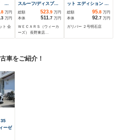
TV 前
スルーフ/ディスプレ
ット エディション 純
ーダ
イオーディオ+ナビ/デ
正SDナビアラウンド
523
95
.8
.9
.8
万円
総額
万円
総額
万円
シー
ジタルインナーミラ
ビューカメラプロパ
511
92
.3
.7
.7
万円
本体
万円
本体
万円
ートク
ー/トヨタセーフティ
イロットUSB入力端
ット 会
ＷＥＣＡＲＳ（ウィーカ
ガリバー ２号明石店
シフ
センス/シートヒータ
子ETCAUTOブレーキ
ーズ） 長野東店…
キー
ー/全方位モニター/車
ホールドヘッドライ
ー
線逸脱防止支援シス
トレベライザー純正
マッ
テム/シート 合皮/電動
フロアマット純正ア
中古車をご紹介！
イト
バックドア
ルミホイールエマー
ジェンシーブレーキ
レーンキープアシス
トAUXスペアキー
35
ディーゼ