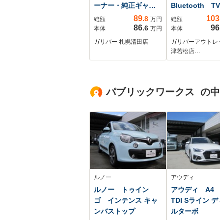
ーナー・純正ギャザ
Bluetooth 
ーズナビ
方ドライブレコ
89
103
.8
総額
万円
総額
(FM/AM/CD/BT/フル
ー D席パワー
86
96
.6
本体
万円
本体
セグ)・バックカメ
ト ETC オ
ガリバー 札幌清田店
ガリバーアウトレ
ラ・両側パワースラ
ルーズ パドル
津若松店…
イドドア・ビルトイ
ト スマート
ンETC・前席シート
純正アルミホイ
ヒーター・レザー調
ル 純正フロア
パブリックワークス の
シートカバー・ドラ
ト オートラ
イブレコーダー
横滑り防止装置
ルノー
アウディ
ルノー トゥイン
アウディ A4 
ゴ インテンス キャ
TDI Sライン 
ンバストップ
ルターボ