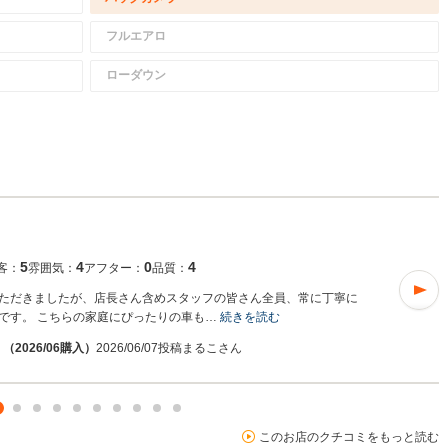
フルエアロ
ローダウン
5
4
0
4
客：
雰囲気：
アフター：
品質：
ただきましたが、店長さん含めスタッフの皆さん全員、常に丁寧に
です。 こちらの家庭にぴったりの車も…
続きを読む
（2026/06購入）
2026/06/07投稿
まるこさん
このお店のクチコミをもっと読む