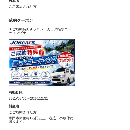
対象者
ごご来店された方
成約クーポン
★ご成約特典★フロントガラス撥水コー
ティング★
有効期限
2025/07/01～2026/12/31
対象者
ごご成約された方
車両本体価格1万円以上（税込）の物件に
限ります。