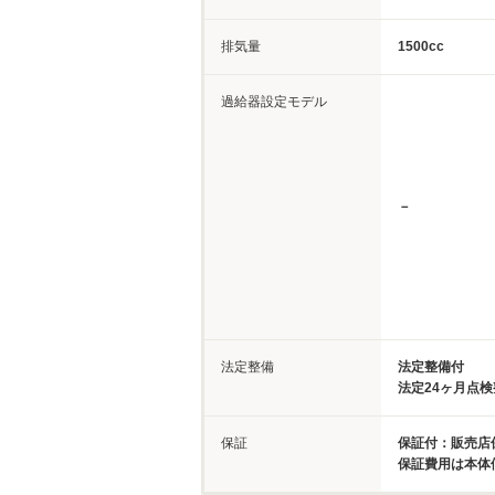
排気量
1500cc
過給器設定モデル
－
法定整備
法定整備付
法定24ヶ月点
保証
保証付：販売店
保証費用は本体