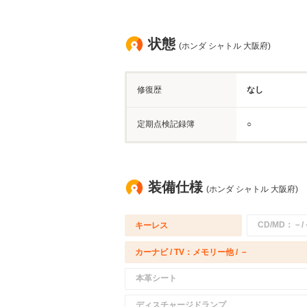
状態
(ホンダ シャトル 大阪府)
修復歴
なし
定期点検記録簿
○
装備仕様
(ホンダ シャトル 大阪府)
CD/MD：－/
キーレス
カーナビ / TV：メモリー他 / －
本革シート
ディスチャージドランプ