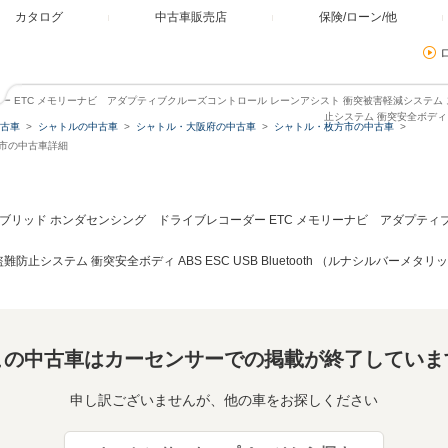
カタログ
中古車販売店
保険/ローン/他
ダー ETC メモリーナビ アダプティブクルーズコントロール レーンアシスト 衝突被害軽減システム 
止システム 衝突安全ボディ ABS
古車
シャトルの中古車
シャトル・大阪府の中古車
シャトル・枚方市の中古車
方市の中古車詳細
ハイブリッド ホンダセンシング ドライブレコーダー ETC メモリーナビ アダプテ
防止システム 衝突安全ボディ ABS ESC USB Bluetooth （ルナシルバーメタリ
この中古車はカーセンサーでの掲載が終了していま
申し訳ございませんが、他の車をお探しください