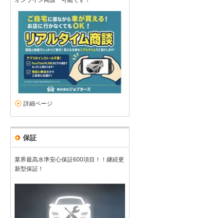
オンライン商談 可能です！
詳細ページ
お腹空いた
5
5
5
5
接客：
雰囲気：
アフター：
品質：
総合評価
点
保証
優柔不断なあたしに根気よく対応して頂き、いいお買い物が出来まし
業界最高水準安心保証600項目！！継続更
新型保証！
三菱 eKワゴン（2026/06購入）
2026/06/07投稿
だんぼさん