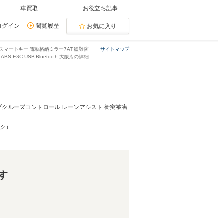
車買取
お役立ち記事
ログイン
閲覧履歴
お気に入り
スマートキー 電動格納ミラー7AT 盗難防
サイトマップ
 ESC USB Bluetooth 大阪府の詳細
ィブクルーズコントロール レーンアシスト 衝突被害
ック）
す