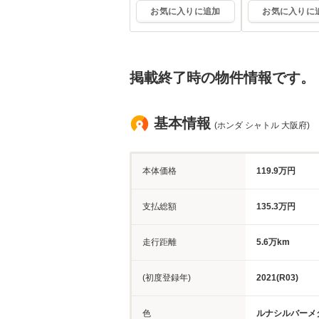
お気に入りに追加
お気に入りに
掲載終了時の物件情報です。
基本情報
(ホンダ シャトル 大阪府)
本体価格
119.9万円
支払総額
135.3万円
走行距離
5.6万km
(初度登録年)
2021(R03)
色
ルナシルバーメ