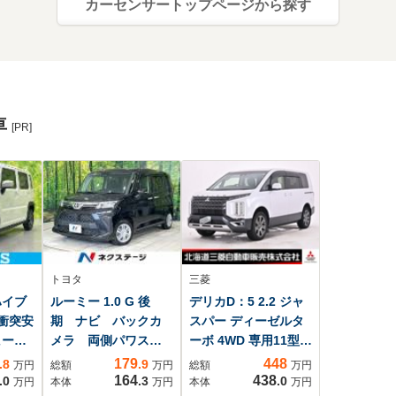
カーセンサートップページから探す
車
[PR]
トヨタ
三菱
ハイブ
ルーミー 1.0 G 後
デリカD：5 2.2 ジャ
 衝突安
期 ナビ バックカ
スパー ディーゼルタ
ヒータ
メラ 両側パワス
ーボ 4WD 専用11型ナ
脱防止
ラ スマートアシス
ビ マルチアラウンド
179
448
.8
.9
万円
総額
万円
総額
万円
ヘッド
ト クリアランスソ
モニター 前後ドライ
164
438
.0
.3
.0
万円
本体
万円
本体
万円