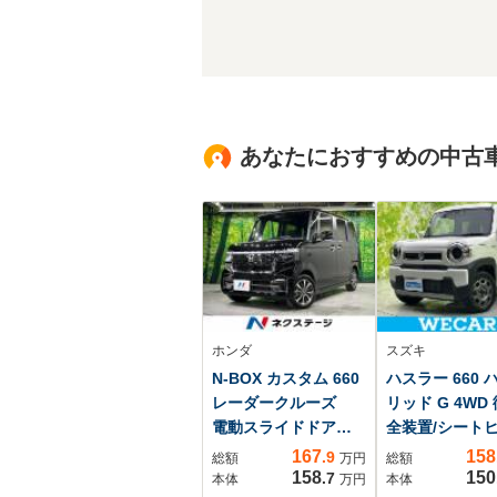
あなたにおすすめの中古
ホンダ
スズキ
N-BOX カスタム 660
ハスラー 660 
レーダークルーズ
リッド G 4WD
電動スライドドア
全装置/シート
衝突被害軽減システ
ー 前席/車線逸
167
158
.9
総額
万円
総額
ム スマートキー
支援システム/
158
150
.7
本体
万円
本体