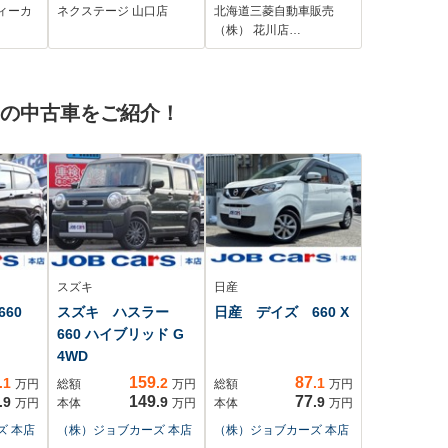
横滑り防
ナー LEDヘッドラ
ブレコーダー ETC 後
ィーカ
ネクステージ 山口店
北海道三菱自動車販売
リング
イト ドラレコ
席モニター 純正エン
（株） 花川店…
/エア
ETC Bluetooth ス
ジンスターター レー
エアバ
マートキー アイド
ンキープアシスト 横
ワーウ
リングストップ 禁
滑り防止装置
 の中古車をご紹介！
煙車
スズキ
日産
60
スズキ ハスラー
日産 デイズ 660 X
660 ハイブリッド G
4WD
159
87
.1
.2
.1
万円
総額
万円
総額
万円
149
77
.9
.9
.9
万円
本体
万円
本体
万円
ズ 本店
（株）ジョブカーズ 本店
（株）ジョブカーズ 本店