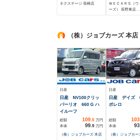
LEDヘッド 純正14
ランプ LED/
ネクステージ 長崎店
ＷＥＣＡＲＳ（ウ
インチアルミ オー
止装置/アイド
ーズ） 長野東店…
トハイビーム 車線
ストップ/禁煙車
逸脱警報 オートラ
バッグ 運転席/
イト オートエアコ
ッグ 助手席/パ
（株）ジョブカーズ 本店
ン
インドウ
日産
日産
日産 NV100クリッ
日産 デイズ 6
パーリオ 660 G ハ
ボレロ
イルーフ
109
103
.5
総額
万円
総額
99
93
.9
本体
万円
本体
（株）ジョブカーズ 本店
（株）ジョブカー