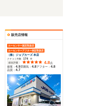
販売店情報
カーセンサー認定取扱店
カーセンサーアフター保証取扱店
（株）ジョブカーズ 本店
174
クチコミ件数
件
4.8
総合評価
点
4.9
4.8
4.8
接客：
雰囲気：
アフター：
4.7
品質：