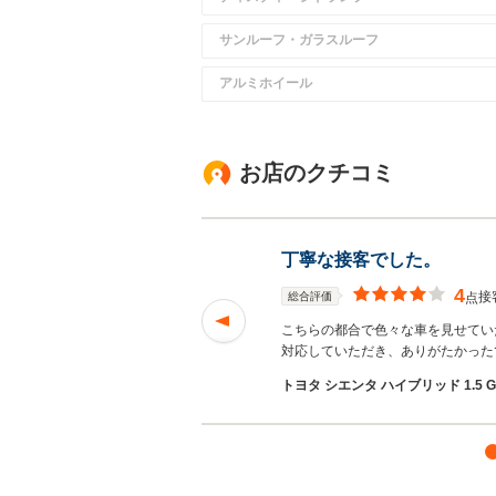
サンルーフ・ガラスルーフ
アルミホイール
お店のクチコミ
丁寧な接客でした。
4
接
総合評価
点
思いました。 お客
こちらの都合で色々な車を見せてい
む
対応していただき、ありがたかった
トヨタ シエンタ ハイブリッド 1.5 G 