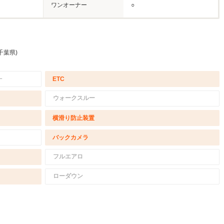
ワンオーナー
○
千葉県)
－
ETC
ウォークスルー
横滑り防止装置
バックカメラ
フルエアロ
ローダウン