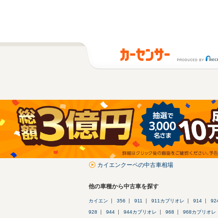
カイエンクーペの中古車相場
他の車種から中古車を探す
カイエン
356
911
911カブリオレ
914
92
928
944
944カブリオレ
968
968カブリオレ