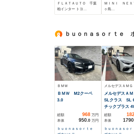
モニター ETC プ
ミ 茶ベスキン
ＦＬＡＴＡＵＴＯ 千葉
ＭＩＮＩ ＮＥＸ
リクラ レーダーク
ート マッサー
柏インター トヨ…
ヶ島…
ルーズ LTA シート
ートヒーター 
ヒーター&ベンチレー
リングヒーター
ション 三眼LEDヘ
チパネルナビ 
ｂｕｏｎａｓｏｒｔｅ 
ッドライト
カメラ アップ
プレイ ETC2.0
禁煙
ＢＭＷ
メルセデスＡＭＧ
ＢＭＷ M2クーペ
メルセデスＡ
3.0
SLクラス SL 6
チックプラス 4
MP2...
968
18
総額
万円
総額
950
1790
.0
本体
万円
本体
ｂｕｏｎａｓｏｒｔｅ
ｂｕｏｎａｓｏ