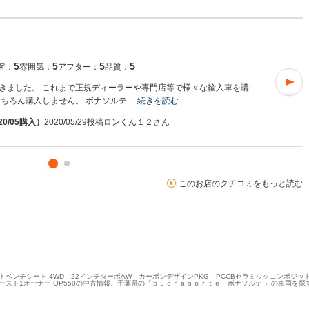
5
5
5
5
客：
雰囲気：
アフター：
品質：
きました。 これまで正規ディーラーや専門店等で様々な輸入車を購
もちろん購入しません。 ボナソルテ…
続きを読む
20/05購入）
2020/05/29投稿
ロンくん１２さん
このお店のクチコミをもっと読む
ートベンチシート 4WD 22インチターボAW カーボンデザインPKG PCCBセラミックコンポジ
ースト1オーナー OP550の中古情報。千葉県の「ｂｕｏｎａｓｏｒｔｅ ボナソルテ 」の車両を