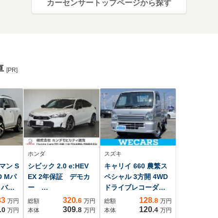
カーセンサートップページから探す
車
[PR]
ホンダ
スズキ
マン S
シビック 2.0 e:HEV
キャリイ 660 農繁ス
D Mパ
EX 2年保証 デモカ
ペシャル 3方開 4WD
イバー
ー
ドライブレコーダー
スサン
HondaCONNECTデ
社外/エアバッグ 運転
33
320
128
.6
.8
万円
総額
万円
総額
万円
チアル
ィスプレイ Google
席/エアバッグ 助手席/
309
120
.0
.8
.4
万円
本体
万円
本体
万円