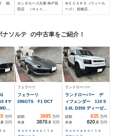
電動シ
搭載 前後ドラレ
パワーウインドウ/キ
Ｔ 鶴
ホンダカーズ兵庫 神戸長
ＷＥＣＡＲＳ（ウィーカ
ジ&シ
コ ETC バックカ
ーレスエントリー/パ
田店 （Ｈｏｎ…
ーズ） 前橋店…
ステア
メラ サンルーフ
ワーステアリング/マ
 タッ
アダプティブクルー
ニュアルエアコン/取
全周囲
ズコントロール
扱説明書/パワードア
ボナソルテ の中古車をご紹介！
ルカー
Bluetooth TV ワ
ロック/アクセサリー
 4WD
イヤレス充電器
ソケット
フェラーリ
ランドローバー
ＭＧ
フェラーリ
ランドローバー デ
3 4マ
296GTS F1 DCT
ィフェンダー 110 S
WD
3.0L D350 ディーゼ...
20
3895
835
万円
総額
万円
総額
万円
3870
820
.0
.0
.0
万円
本体
万円
本体
万円
ｒｔｅ
ｂｕｏｎａｓｏｒｔｅ
ｂｕｏｎａｓｏｒｔｅ