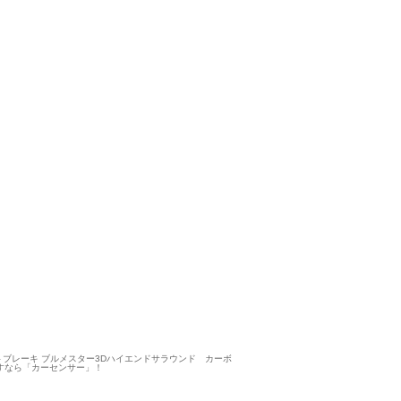
間違いの無い販売店です。
5
5
5
0
接客：
雰囲気：
アフター：
品質：
総合評価
点
メールで車に対する質問をしましたが、その回答の早さ、誠実さを感じ
だろうと思いました。たった１通のメールからでもその人となりを感
アウディ RS6アバント 5.0 4WD （2014/04購入）
2014/04/10投稿
ラッ
ットブレーキ ブルメスター3Dハイエンドサラウンド カーボ
探すなら「カーセンサー」！