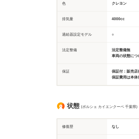
色
クレヨン
排気量
4000cc
過給器設定モデル
○
法定整備
法定整備無
車両の状態につ
保証
保証付：販売店保
保証費用は本体
状態
(ポルシェ カイエンクーペ 千葉県)
修復歴
なし