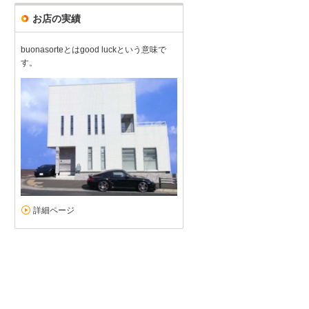
お店の実績
buonasorteとはgood luckという意味で
す。
詳細ページ