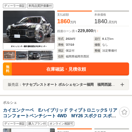
ンPKG
ディーラー保証
車両品質評価書付
支払総額
本体価格
1860
1840.
0
万円
万円
229,800
残価ローン
月々
円
年式
2024
年
走行
0.1
万km
車検
'27/10
修復
なし
保証
保証付
整備
法定整備付
住所
福岡県福岡市西区
無
在庫確認・見積依頼
料
販売店：
ヤナセプレストオート ポルシェセンター福岡 福岡西認定中古車センター
ポルシェ
カイエンクーペ Eハイブリッド ティプトロニックS リア
コンフォートベンチシート 4WD MY26 スポクロ スポエ
グ PDCC リアアクスル BOSE
ディーラー保証
購入プラン付
オンライン相談可