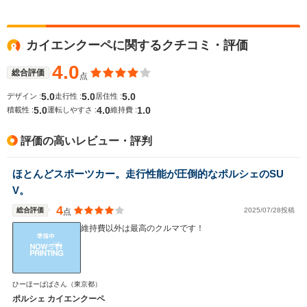
カイエンクーペに関するクチコミ・評価
4.0
総合評価
点
5.0
5.0
5.0
デザイン :
走行性 :
居住性 :
5.0
4.0
1.0
積載性 :
運転しやすさ :
維持費 :
評価の高いレビュー・評判
ほとんどスポーツカー。走行性能が圧倒的なポルシェのSU
V。
4
総合評価
2025/07/28投稿
点
維持費以外は最高のクルマです！
ひーほーぱぱさん
（東京都）
ポルシェ カイエンクーペ