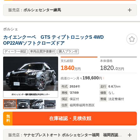
販売店：
ポルシェセンター練馬
ポルシェ
カイエンクーペ GTS ティプトロニックS 4WD
OP22AWソフトクローズドア
ディーラー保証
車両品質評価書付
購入プラン付
支払総額
本体価格
1840
1820.
0
万円
万円
198,600
残価ローン
月々
円
年式
2024
年
走行
0.6
万km
車検
'27/09
修復
なし
保証
保証付
整備
法定整備付
住所
福岡県福岡市西区
無
在庫確認・見積依頼
料
販売店：
ヤナセプレストオート ポルシェセンター福岡 福岡西認定中古車センター