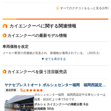
すべてのクチコミをもっと見る(1件)
カイエンクーペに関する関連情報
カイエンクーペの最新モデル情報
車両価格を改定
メーカー希望小売価格が見直され、新価格が適用されている。（2025.3）
全てを表示する
カイエンクーペを扱う注目販売店
ヤナセプレストオート ポルシェセンター福岡 福岡西認定中古車センター
5
総合評価
点
ポルシェセンター福岡 福岡西認定中古車センターは
福重・姪浜ICより車で5分です。
6
ポルシェ カイエンクーペの
掲載台数
台
50
総掲載数
台