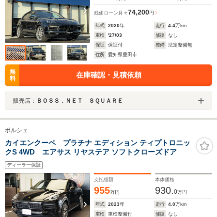
74,200
残価ローン
月々
円
年式
2020
年
走行
4.4
万km
車検
'27/03
修復
なし
保証
保証付
整備
法定整備無
住所
愛知県豊田市
無
在庫確認・見積依頼
料
販売店：
ＢＯＳＳ．ＮＥＴ ＳＱＵＡＲＥ
ポルシェ
カイエンクーペ プラチナ エディション ティプトロニッ
クS 4WD エアサス リヤステア ソフトクローズドア
ディーラー保証
支払総額
本体価格
955
930.
0
万円
万円
年式
2023
年
走行
4.0
万km
車検
車検整備付
修復
なし