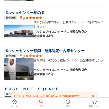
ポルシェセンター柏の葉
5
総合評価
点
良質な認定中古車が、お客様のカーライフを鮮やかに
彩ります
5
ポルシェ カイエンクーペの
掲載台数
台
33
総掲載数
台
ポルシェセンター静岡 沼津認定中古車センター
5
総合評価
点
静岡県唯一の安心と信頼のポルシェ認定中古車センタ
ー
2
ポルシェ カイエンクーペの
掲載台数
台
12
総掲載数
台
ＢＯＳＳ．ＮＥＴ ＳＱＵＡＲＥ
5
総合評価
点
※
人気のクルマは平均1ヶ月で掲載終了
迅速・誠実をモットーに 『顧客へのメリット』を追
在庫が無くなる前にお問い合わせください
求した厳選した車両の販売を徹底
ホーム
検索
履歴
お気に入り
2
ポルシェ カイエンクーペの
掲載台数
台