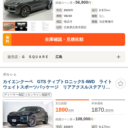
56,900
残価ローン
月々
円
年式
2023
年
走行
2.5
万km
車検
'26/10
修復
なし
保証
保証付
整備
法定整備付
住所
広島県広島市西区
無
在庫確認・見積依頼
料
販売店：
Ｇ ＳＱＵＡＲＥ 広島
ポルシェ
カイエンクーペ GTS ティプトロニックS 4WD ライト
ウェイトスポーツパッケージ リアアクスルステアリン
グ 22インチ GTデザインホイール カーボンインテリ
ディーラー保証
オンライン相談可
ア 前後シートヒーター 4ゾーンエアコン プライバシ
ーガラス
支払総額
本体価格
1890
1870.
0
万円
万円
108,000
残価ローン
月々
円
年式
2026
年
走行
0.1
万km