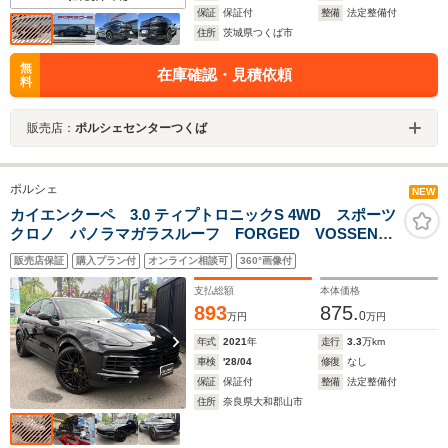
保証
保証付
整備
法定整備付
住所
茨城県つくば市
無
在庫確認・見積依頼
料
販売店：
ポルシェセンターつくば
ポルシェ
NEW
カイエンクーペ 3.0 ティプトロニックS 4WD スポーツ
クロノ パノラマガラスルーフ FORGED VOSSEN製
22インチアルミ メモリー付きパワーシート シートヒ
販売店保証
購入プラン付
オンライン相談可
360°画像付
ーター 360°カメラ ポルシェアクティブセーフ 純正
アルミスタッドレス ETC2.0
支払総額
本体価格
893
875.
0
万円
万円
年式
2021
年
走行
3.3
万km
車検
'28/04
修復
なし
保証
保証付
整備
法定整備付
住所
奈良県大和郡山市