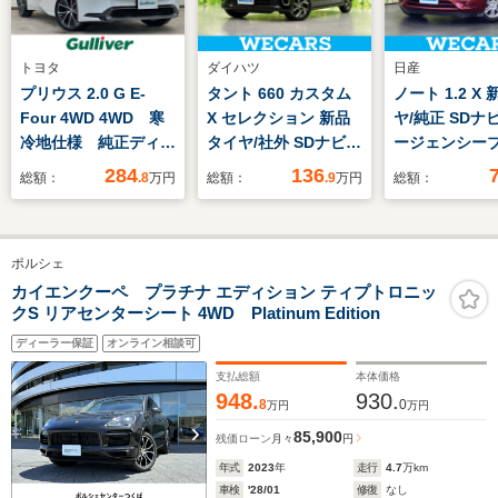
トヨタ
ダイハツ
日産
プリウス 2.0 G E-
タント 660 カスタム
ノート 1.2 X
Four 4WD 4WD 寒
X セレクション 新品
ヤ/純正 SDナ
冷地仕様 純正ディス
タイヤ/社外 SDナビ/
ージェンシー
プレイオーディオ ト
スマートアシスト(ト
キ/車線逸脱防
284
136
総額：
.8
万円
総額：
.9
万円
総額：
ヨタセーフティセン
ヨタ・ダイハツ)/両側
システム/Bluet
ス プリクラッシュセ
電動スライドドア/シ
接続/ETC/EBD
ーフティ レーダーク
ートヒーター 前席/車
横滑り防止装置
ポルシェ
ルーズコントロール
線逸脱防止支援システ
ドリングストッ
オートライト
ム/シート ハーフレザ
ルセグTV
カイエンクーペ プラチナ エディション ティプトロニッ
クS リアセンターシート 4WD Platinum Edition
ー/ドライブレコーダ
ー 前後
ディーラー保証
オンライン相談可
支払総額
本体価格
948.
930.
8
0
万円
万円
85,900
残価ローン
月々
円
年式
2023
年
走行
4.7
万km
車検
'28/01
修復
なし