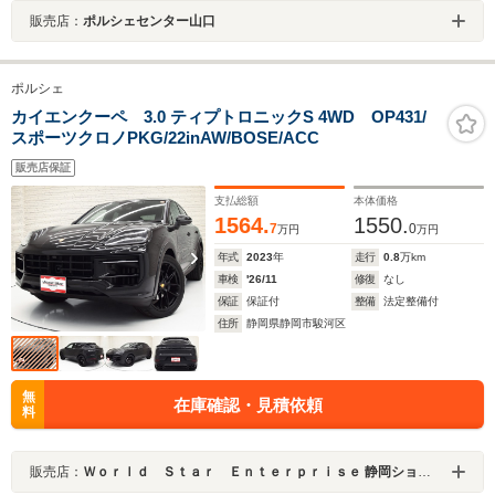
販売店：
ポルシェセンター山口
ポルシェ
カイエンクーペ 3.0 ティプトロニックS 4WD OP431/
スポーツクロノPKG/22inAW/BOSE/ACC
販売店保証
支払総額
本体価格
1564.
1550.
7
0
万円
万円
年式
2023
年
走行
0.8
万km
車検
'26/11
修復
なし
保証
保証付
整備
法定整備付
住所
静岡県静岡市駿河区
無
在庫確認・見積依頼
料
販売店：
Ｗｏｒｌｄ Ｓｔａｒ Ｅｎｔｅｒｐｒｉｓｅ 静岡ショールーム