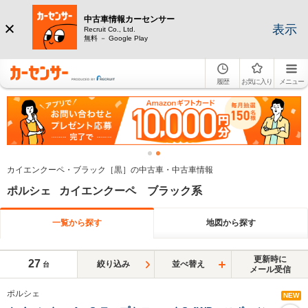
中古車情報カーセンサー
表示
Recruit Co., Ltd.
無料 － Google Play
履歴
お気に入り
メニュー
カイエンクーペ・ブラック［黒］の中古車・中古車情報
ポルシェ カイエンクーペ ブラック系
一覧から探す
地図から探す
更新時に
27
絞り込み
並べ替え
台
メール受信
ポルシェ
NEW