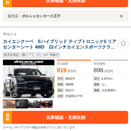
在庫確認・見積依頼
料
販売店：
ポルシェセンター八王子
ポルシェ
カイエンクーペ Eハイブリッド ティプトロニックS リア
センターシート 4WD 22インチカイエンスポーツクラシ
ックAW・LEDマトリックスライト・ティンテッドLEDテ
販売店保証
購入プラン付
360°画像付
ールライト・スポーツデザインPKG・パノラマルーフ・
スポーツクロノPKG・2+1シート・アンビエントライト・
支払総額
本体価格
赤革
919.
898.
9
0
万円
万円
年式
2021
年
走行
2.4
万km
車検
'28/05
修復
なし
保証
保証付
整備
法定整備付
住所
茨城県水戸市
無
在庫確認・見積依頼
料
カーセンサーアフター保証がA/Bプランに付いています