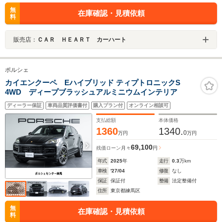
無
在庫確認・見積依頼
料
販売店：
ＣＡＲ ＨＥＡＲＴ カーハート
ポルシェ
カイエンクーペ Eハイブリッド ティプトロニックS
4WD ディープブラッシュアルミニウムインテリア
ディーラー保証
車両品質評価書付
購入プラン付
オンライン相談可
支払総額
本体価格
1360
1340.
0
万円
万円
69,100
残価ローン
月々
円
年式
2025
年
走行
0.3
万km
車検
'27/04
修復
なし
保証
保証付
整備
法定整備付
住所
東京都練馬区
無
在庫確認・見積依頼
料