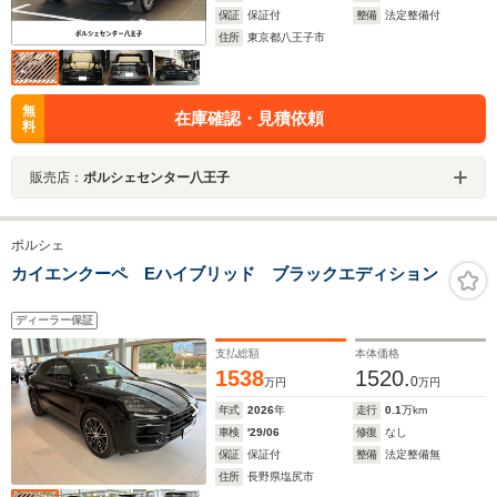
保証
保証付
整備
法定整備付
住所
東京都八王子市
無
在庫確認・見積依頼
料
販売店：
ポルシェセンター八王子
ポルシェ
カイエンクーペ Eハイブリッド ブラックエディション
ディーラー保証
支払総額
本体価格
1538
1520.
0
万円
万円
年式
2026
年
走行
0.1
万km
車検
'29/06
修復
なし
保証
保証付
整備
法定整備無
住所
長野県塩尻市