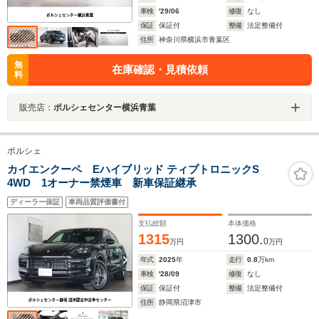
車検
'29/06
修復
なし
保証
保証付
整備
法定整備付
住所
神奈川県横浜市青葉区
無
在庫確認・見積依頼
料
販売店：
ポルシェセンター横浜青葉
ポルシェ
カイエンクーペ Eハイブリッド ティプトロニックS
4WD 1オーナー禁煙車 新車保証継承
ディーラー保証
車両品質評価書付
支払総額
本体価格
1315
1300.
0
万円
万円
年式
2025
年
走行
0.8
万km
車検
'28/09
修復
なし
保証
保証付
整備
法定整備付
住所
静岡県沼津市