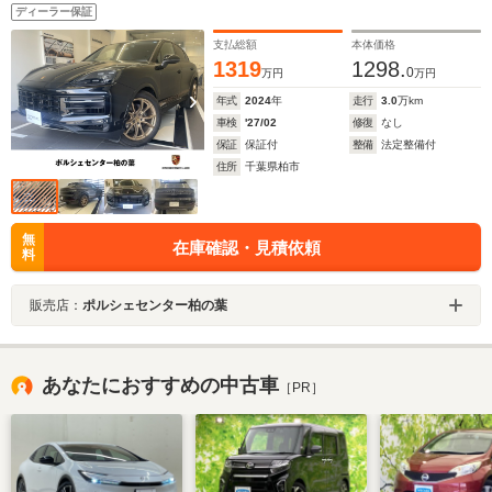
スポーツエグゾースト/リアアクスルステア/エアサ
ディーラー保証
ス/18WAY電動シート/前後シートヒーター/4ゾーンエアコ
ン/BOSEサウンド
支払総額
本体価格
1319
1298.
0
万円
万円
年式
2024
年
走行
3.0
万km
車検
'27/02
修復
なし
保証
保証付
整備
法定整備付
住所
千葉県柏市
無
在庫確認・見積依頼
料
販売店：
ポルシェセンター柏の葉
あなたにおすすめの中古車
［PR］