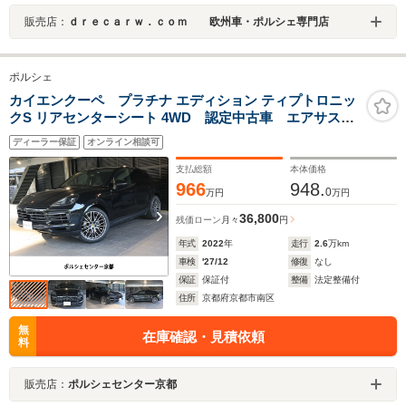
販売店：
ｄｒｅｃａｒｗ．ｃｏｍ 欧州車・ポルシェ専門店
ポルシェ
カイエンクーペ プラチナ エディション ティプトロニッ
クS リアセンターシート 4WD 認定中古車 エアサス
スポエグ
ディーラー保証
オンライン相談可
支払総額
本体価格
966
948.
0
万円
万円
36,800
残価ローン
月々
円
年式
2022
年
走行
2.6
万km
車検
'27/12
修復
なし
保証
保証付
整備
法定整備付
住所
京都府京都市南区
無
在庫確認・見積依頼
料
販売店：
ポルシェセンター京都