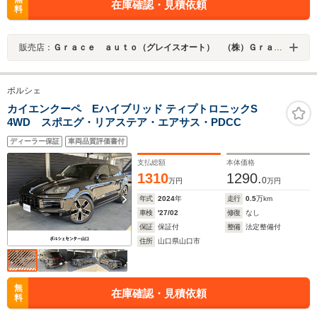
在庫確認・見積依頼
料
販売店：
Ｇｒａｃｅ ａｕｔｏ（グレイスオート） （株）Ｇｒａｃｅ
ポルシェ
カイエンクーペ Eハイブリッド ティプトロニックS
4WD スポエグ・リアステア・エアサス・PDCC
ディーラー保証
車両品質評価書付
支払総額
本体価格
1310
1290.
0
万円
万円
年式
2024
年
走行
0.5
万km
車検
'27/02
修復
なし
保証
保証付
整備
法定整備付
住所
山口県山口市
無
在庫確認・見積依頼
料