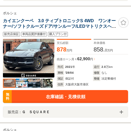
ポルシェ
カイエンクーペ 3.0 ティプトロニックS 4WD ワンオー
ナー/ソフトクルーズドア/サンルーフ/LEDマトリクスヘッ
ドライト/純正21インチRSホイール/スポーツテールパイ
販売店保証
車両品質評価書付
購入プラン付
プ(シルバー/全席シートヒーター/ACC/プライバシーガラ
ス/デジタルインナーミラー/純正ナビ/ETC
支払総額
本体価格
878
858.
0
万円
万円
62,900
残価ローン
月々
円
年式
2021
年
走行
2.0
万km
車検
'28/04
修復
なし
保証
保証付
整備
法定整備付
住所
大阪府大阪市港区
無
在庫確認・見積依頼
料
販売店：
Ｇ ＳＱＵＡＲＥ
ポルシェ