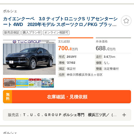
ポルシェ
カイエンクーペ 3.0 ティプトロニックS リアセンターシ
ート 4WD 2020年モデル スポーツクロノPKG ブラック
レザーシート ガラスルーフ PCM 地デジチューナー
販売店保証
購入プラン付
オンライン相談可
AppleCarPlay アラウンドビュー PASM エントリードラ
イブ ACC レーンチェンジ TPM カイエンスポーツ20イン
支払総額
本体価格
チAW 2年保証
700.
688.
8
0
万円
万円
年式
2019
年
走行
3.6
万km
車検
'27/02
修復
なし
保証
保証付
整備
法定整備付
住所
神奈川県横浜市保土ヶ谷区
無
在庫確認・見積依頼
料
販売店：
Ｔ．Ｕ．Ｃ．ＧＲＯＵＰ ポルシェ専門 横浜三ツ沢／（株）リガル
ポルシェ