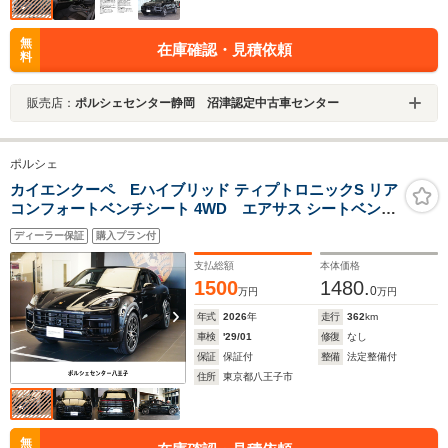
無
在庫確認・見積依頼
料
販売店：
ポルシェセンター静岡 沼津認定中古車センター
ポルシェ
カイエンクーペ Eハイブリッド ティプトロニックS リア
コンフォートベンチシート 4WD エアサス シートベンチ
レーション
ディーラー保証
購入プラン付
支払総額
本体価格
1500
1480.
0
万円
万円
年式
2026
年
走行
362
km
車検
'29/01
修復
なし
保証
保証付
整備
法定整備付
住所
東京都八王子市
無