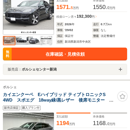
支払総額
本体価格
1571.
1550.
5
0
万円
万円
192,300
残価ローン
月々
円
年式
2026
年
走行
0.7
万km
車検
'29/02
修復
なし
保証
保証付
整備
法定整備付
住所
新潟県新潟市中央区
無
在庫確認・見積依頼
料
販売店：
ポルシェセンター新潟
ポルシェ
カイエンクーペ Eハイブリッド ティプトロニックS
4WD スポエグ 18way緑/黒レザー 後席モニター
TV 純正21AW ヘッドアップディスプレイ BOSEサラ
販売店保証
購入プラン付
ウンド リアアクスルステアリング PASM PDCC ソ
フトクローズドア ローンチヴィークル ワイヤレス
支払総額
本体価格
CarPlay
1194
1168.
0
万円
万円