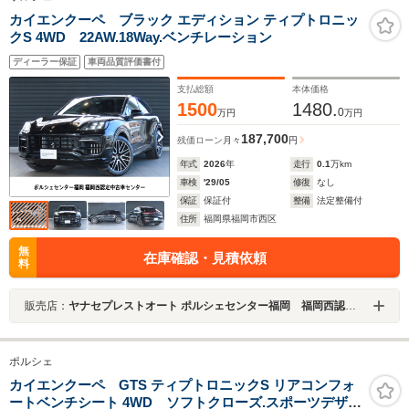
カイエンクーペ ブラック エディション ティプトロニッ
クS 4WD 22AW.18Way.ベンチレーション
ディーラー保証
車両品質評価書付
支払総額
本体価格
1500
1480.
0
万円
万円
187,700
残価ローン
月々
円
年式
2026
年
走行
0.1
万km
車検
'29/05
修復
なし
保証
保証付
整備
法定整備付
住所
福岡県福岡市西区
無
在庫確認・見積依頼
料
販売店：
ヤナセプレストオート ポルシェセンター福岡 福岡西認定中古車センター
ポルシェ
カイエンクーペ GTS ティプトロニックS リアコンフォ
ートベンチシート 4WD ソフトクローズ.スポーツデザイ