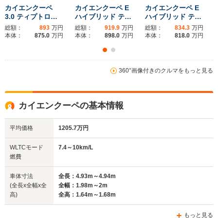
カイエンクーペ
カイエンクーペ E
カイエンクーペ E
3.0 ティプトロ…
ハイブリッド テ…
ハイブリッド テ…
総額：
893
万円
総額：
919.9
万円
総額：
834.3
万円
ホイールベース
ホイールベース
ホイー
本体：
875.0
万円
本体：
898.0
万円
本体：
818.0
万円
-m
-m
7.4～10.0km/L
7.9～10.3
360°画像付きのクルマをもっと見る
└市街地:4.8～
└市街地:5
WLTCモード
7.3km/L
7.2km/L
-
燃費
└郊外:7.7～11.0km/L
└郊外:8.2
└高速道路:9.2～
└高速道路:
カイエンクーペの基本情報
11.4km/L
12.2km/L
平均価格
1205.7万円
排気量
2893～3996cc
-
2893～39
WLTCモード
7.4～10km/L
駆動方式
4WD
4WD
4WD
燃費
車体寸法
全長：4.93m～4.94m
(全長x全幅x全
全幅：1.98m～2m
高)
全高：1.64m～1.68m
もっと見る