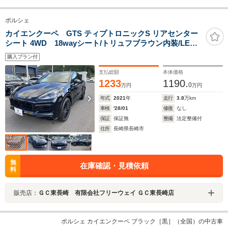
ポルシェ
カイエンクーペ GTS ティプトロニックS リアセンター
シート 4WD 18wayシート/トリュフブラウン内装/LED
ヘッドライト/ナビ/全方位カメラ/ETC/シートヒーター/シ
購入プラン付
ートエアコン
支払総額
本体価格
1233
1190.
0
万円
万円
年式
2021
年
走行
3.8
万km
車検
'28/01
修復
なし
保証
保証無
整備
法定整備付
住所
長崎県長崎市
無
在庫確認・見積依頼
料
販売店：
ＧＣ東長崎 有限会社フリーウェイ ＧＣ東長崎店
ポルシェ カイエンクーペ ブラック［黒］（全国）の中古車