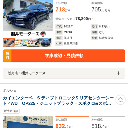
ビューモニター/パワーリアゲート/ETC/前後ドラレコ
支払総額
本体価格
713
705.
0
万円
万円
78,800
通常ローン
月々
円
年式
2021
年
走行
8.9
万km
車検
'26/10
修復
なし
保証
保証付
整備
法定整備無
住所
三重県津市
無
在庫確認・見積依頼
料
販売店：
櫻井モータース
ポルシェ
カイエンクーペ S ティプトロニックS リアセンターシー
ト 4WD OP225・ジェットブラック・スポクロ&スポー
ツエグゾースト・リアアクセルステア・アダプテイブエ
販売店保証
アサス・リア2+1・21エクスクルーシブデザインAW・シ
ートヒータ・コンフォートアクセス・テインテッドLED
支払総額
本体価格
テール
832.
818.
2
0
万円
万円