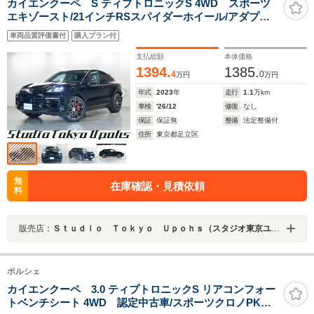
カイエンクーペ S ティプトロニックS 4WD スポーツ
エキゾースト/21インチRSスパイダーホイール/アダプテ
ィブエアサスペンション/スポーツデザインフロントエプ
車両品質評価書付
購入プラン付
ロン/マトリクスLEDヘッドライト/BOSEサウンド/PTVプ
ラス/18way電動アダプティブスポーツシート
支払総額
本体価格
1394.
1385.
4
0
万円
万円
年式
2023
年
走行
1.1
万km
車検
'26/12
修復
なし
保証
保証無
整備
法定整備付
住所
東京都足立区
無
在庫確認・見積依頼
料
販売店：
Ｓｔｕｄｉｏ Ｔｏｋｙｏ Ｕｐｏｈｓ（スタジオ東京ユーポス）
ポルシェ
カイエンクーペ 3.0 ティプトロニックS リアコンフォー
トベンチシート 4WD 認定中古車/スポーツクロノPKG/