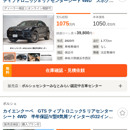
ティプトロニックS リアセンターシート 4WD スポク
ロ パノラマルーフ BOSE ティンテッドLEDヘッドラ
ディーラー保証
オンライン相談可
イト アクティブレーンキープ ACC 21インチ RS
Spyder Designホイール(サテンプラチナ塗装)
支払総額
本体価格
1075
1050.
0
万円
万円
39,800
残価ローン
月々
円
年式
2023
年
走行
1.7
万km
車検
車検整備付
修復
なし
保証
保証付
整備
法定整備付
住所
神奈川県横浜市西区
無
在庫確認・見積依頼
料
販売店：
ポルシェセンターみなとみらい認定中古車センター
ポルシェ
カイエンクーペ GTS ティプトロニックS リアセンター
シート 4WD 半年保証/V型8気筒ツインターボ/22インチ
RS Spyderデザインホイール/リアルーフスポイラー/パノ
販売店保証
購入プラン付
ラマガラスルーフ/シートヒーター&クーラー/アラウンド