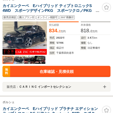
カイエンクーペ Eハイブリッド ティプトロニックS
4WD スポーツデザインPKG スポーツクロノPKG パ
ノラマルーフ ティンテッドLEDテールライト マトリ
販売店保証
購入プラン付
オンライン相談可
360°画像付
クスLEDヘッドライト BOSE アンビエントライト ス
ポーツテールパイプ 22インチスポーツクラシックホイ
支払総額
本体価格
ール
834.
818.
3
0
万円
万円
年式
2022
年
走行
3.9
万km
車検
'27/06
修復
なし
保証
保証付
整備
法定整備付
住所
千葉県四街道市
無
在庫確認・見積依頼
料
販売店：
ＣＡＲＩＮＣ インポートセレクション
ポルシェ
カイエンクーペ Eハイブリッド プラチナ エディション