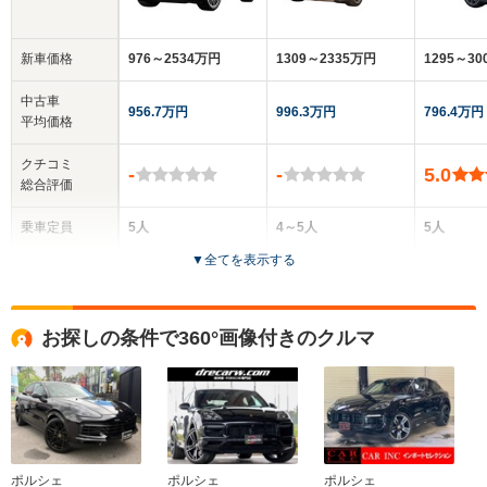
新車価格
976～2534万円
1309～2335万円
1295～30
中古車
956.7万円
996.3万円
796.4万円
平均価格
クチコミ
-
-
5.0
総合評価
乗車定員
5人
4～5人
5人
▼
全てを表示する
ドア数
5ドア
5ドア
5ドア
全高
全高
全高
お探しの条件で360°画像付きのクルマ
1.67m～1.7m
1.41m
1.42m
全幅
全幅
全
サイズ
1.98m～1.99m
1.97m
1.
全長
全長
(全長x全幅x全高)
4.92m～4.93m
4.97m～4.98m
5.
ポルシェ
ポルシェ
ポルシェ