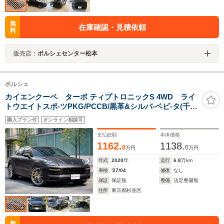
無
在庫確認・見積依頼
料
販売店：
ポルシェセンター松本
ポルシェ
カイエンクーペ ターボ ティプトロニックS 4WD ライ
トウエイトスポ-ツPKG/PCCB/黒革&シルバ-ペピ-タ(千鳥
格子柄)/CARBONインテリア/マトリックスLEDライ
購入プラン付
オンライン相談可
ト/CARBONディフュ-ザ-/スポクロ/スポエグ/BOSE/シ-ト
ヒ-タ-/ラッピング(元色クォ-ツァイトグレ-メタリック)
支払総額
本体価格
1162.
1138.
8
0
万円
万円
年式
2020
年
走行
6.8
万km
車検
'27/04
修復
なし
保証
保証無
整備
法定整備無
住所
東京都杉並区
無