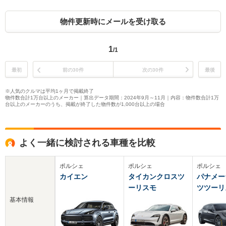
物件更新時にメールを受け取る
1
/1
最初
前の30件
次の30件
最後
※人気のクルマは平均1ヶ月で掲載終了
物件数合計1万台以上のメーカー｜算出データ期間：2024年9月～11月｜内容：物件数合計1万
台以上のメーカーのうち、掲載が終了した物件数が1,000台以上の場合
よく一緒に検討される車種を比較
ポルシェ
ポルシェ
ポルシェ
カイエン
タイカンクロスツ
パナメー
ーリスモ
ツツーリ
基本情報