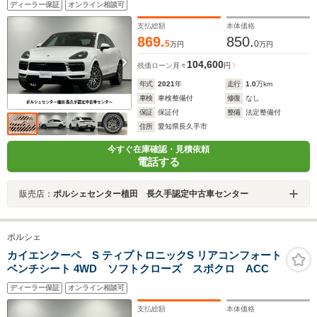
ディーラー保証
オンライン相談可
支払総額
本体価格
869.
850.
5
0
万円
万円
104,600
残価ローン
月々
円
年式
2021
年
走行
1.0
万km
車検
車検整備付
修復
なし
保証
保証付
整備
法定整備付
住所
愛知県長久手市
今すぐ在庫確認・見積依頼
電話する
販売店：
ポルシェセンター植田 長久手認定中古車センター
ポルシェ
カイエンクーペ S ティプトロニックS リアコンフォート
ベンチシート 4WD ソフトクローズ スポクロ ACC
ディーラー保証
オンライン相談可
支払総額
本体価格