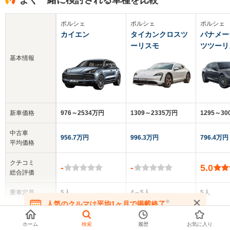
よく一緒に検討される車種を比較
ポルシェ
ポルシェ
ポルシェ
カイエン
タイカンクロスツ
パナメー
ーリスモ
ツツーリ
基本情報
新車価格
976～2534万円
1309～2335万円
1295～30
中古車
956.7万円
996.3万円
796.4万円
平均価格
クチコミ
-
-
5.0
総合評価
乗車定員
5人
4～5人
5人
※
人気のクルマは平均1ヶ月で掲載終了
▼
全てを表示する
在庫が無くなる前にお問い合わせください
ドア数
5ドア
5ドア
5ドア
ホーム
検索
履歴
お気に入り