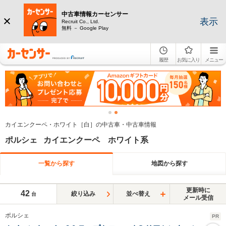
中古車情報カーセンサー
表示
Recruit Co., Ltd.
無料 － Google Play
履歴
お気に入り
メニュー
カイエンクーペ・ホワイト［白］の中古車・中古車情報
ポルシェ カイエンクーペ ホワイト系
一覧から探す
地図から探す
更新時に
42
絞り込み
並べ替え
台
メール受信
ポルシェ
PR