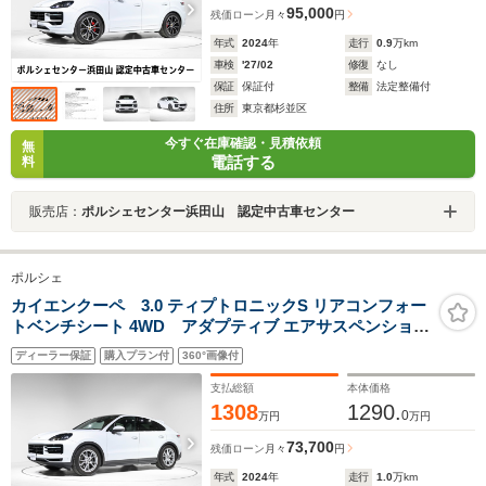
95,000
残価ローン
月々
円
年式
2024
年
走行
0.9
万km
車検
'27/02
修復
なし
保証
保証付
整備
法定整備付
住所
東京都杉並区
今すぐ在庫確認・見積依頼
無
電話する
料
販売店：
ポルシェセンター浜田山 認定中古車センター
ポルシェ
カイエンクーペ 3.0 ティプトロニックS リアコンフォー
トベンチシート 4WD アダプティブ エアサスペンション
PASM BOSEサラウンドサウンドシステム シートベンチ
ディーラー保証
購入プラン付
360°画像付
レーション 14 way 電動コンフォートシートメモリー
PKG 20インチCayenneSホイール RCベンチシート プラ
支払総額
本体価格
イバシーガラス
1308
1290.
0
万円
万円
73,700
残価ローン
月々
円
年式
2024
年
走行
1.0
万km