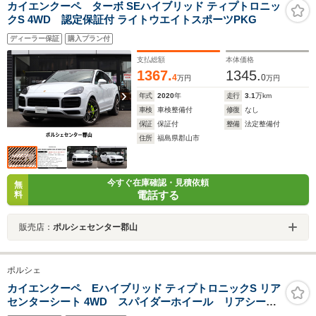
カイエンクーペ ターボ SEハイブリッド ティプトロニッ
クS 4WD 認定保証付 ライトウエイトスポーツPKG
ディーラー保証
購入プラン付
支払総額
本体価格
1367.
1345.
4
0
万円
万円
年式
2020
年
走行
3.1
万km
車検
車検整備付
修復
なし
保証
保証付
整備
法定整備付
住所
福島県郡山市
今すぐ在庫確認・見積依頼
無
電話する
料
販売店：
ポルシェセンター郡山
ポルシェ
カイエンクーペ Eハイブリッド ティプトロニックS リア
センターシート 4WD スパイダーホイール リアシート
ヒーター