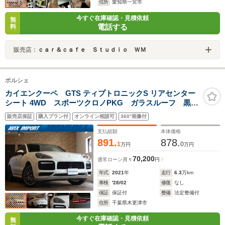
住所
愛知県一宮市
今すぐ在庫確認・見積依頼
無
電話する
料
販売店：
ｃａｒ＆ｃａｆｅ Ｓｔｕｄｉｏ ＷＭ
ポルシェ
カイエンクーペ GTS ティプトロニックS リアセンター
シート 4WD スポーツクロノPKG ガラスルーフ 黒半
革 PCM 全周囲 PAS ACC LCA エントリーD
販売店保証
購入プラン付
オンライン相談可
360°画像付
HUD 赤キャリパー 18WAYシート&メモリー
PASM PDLSプラスマトリクスLEDヘッドライト RS
支払総額
本体価格
スパイダー21AW
891.
878.
1
0
万円
万円
70,200
通常ローン
月々
円
年式
2021
年
走行
6.3
万km
車検
'28/02
修復
なし
保証
保証付
整備
法定整備付
住所
千葉県木更津市
今すぐ在庫確認・見積依頼
無