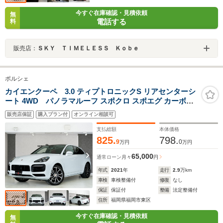
今すぐ在庫確認・見積依頼
無
電話する
料
販売店：
ＳＫＹ ＴＩＭＥＬＥＳＳ Ｋｏｂｅ
ポルシェ
カイエンクーペ 3.0 ティプトロニックS リアセンターシ
ート 4WD パノラマルーフ スポクロ スポエグ カーボン
インテリアPKG カーボンステア スポーツデザインPKG
販売店保証
購入プラン付
オンライン相談可
LEDマトリックスヘッドライト 14wayシート BOSEサウ
ンド 21AW
支払総額
本体価格
825.
798.
9
0
万円
万円
65,000
通常ローン
月々
円
年式
2021
年
走行
2.9
万km
車検
車検整備付
修復
なし
保証
保証付
整備
法定整備付
住所
福岡県福岡市東区
今すぐ在庫確認・見積依頼
無