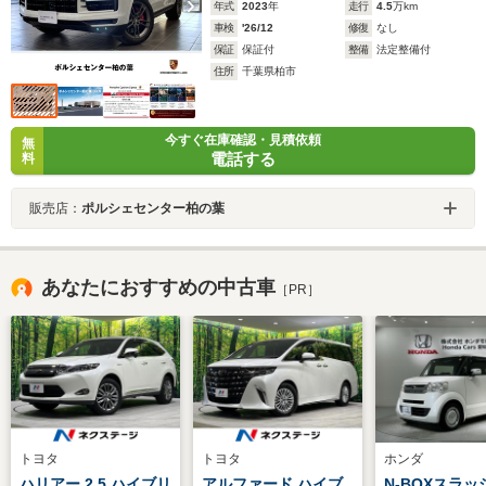
年式
2023
年
走行
4.5
万km
車検
'26/12
修復
なし
保証
保証付
整備
法定整備付
住所
千葉県柏市
今すぐ在庫確認・見積依頼
無
電話する
料
販売店：
ポルシェセンター柏の葉
あなたにおすすめの中古車
［PR］
トヨタ
トヨタ
ホンダ
ハリアー 2.5 ハイブリ
アルファード ハイブ
N-BOXスラッ