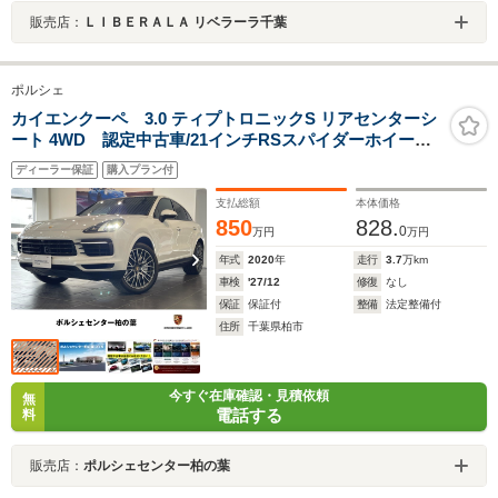
販売店：
ＬＩＢＥＲＡＬＡ リベラーラ千葉
ポルシェ
カイエンクーペ 3.0 ティプトロニックS リアセンターシ
ート 4WD 認定中古車/21インチRSスパイダーホイール/
スポーツテールパイプ/PSCBサーフェスブレーキ/ダイナ
ディーラー保証
購入プラン付
ミックライト/2トンレザー
支払総額
本体価格
850
828.
0
万円
万円
年式
2020
年
走行
3.7
万km
車検
'27/12
修復
なし
保証
保証付
整備
法定整備付
住所
千葉県柏市
今すぐ在庫確認・見積依頼
無
電話する
料
販売店：
ポルシェセンター柏の葉