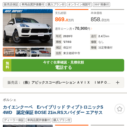
ター 5人乗り PCMナビ BOSE アンビエントライト 全周
販売店保証
車両品質評価書付
購入プラン付
オンライン相談可
360°画像付
C&PAS ACC&LCA&LDW LEDヘッドライト(PDLS付) エ
ントリーD ソフトクローズ スポーツテールパイプ PASM
支払総額
本体価格
純正21AW
869.
858.
8
0
万円
万円
70,900
通常ローン
月々
円
年式
2020
年
走行
2.4
万km
車検
'27/03
修復
なし
保証
保証付
整備
法定整備付
住所
東京都府中市
今すぐ在庫確認・見積依頼
無
電話する
料
販売店：
（株）アビックスコーポレーション ＡＶＩＸ ＩＭＰＯＲＴ 府中店
ポルシェ
カイエンクーペ Eハイブリッド ティプトロニックS
4WD 認定保証 BOSE 21in.RSスパイダー エアサス
ディーラー保証
車両品質評価書付
購入プラン付