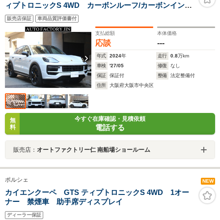
ィプトロニックS 4WD カーボンルーフ/カーボンインテ
リア/PCCB/BOSEサウンド/PDCC/スポーツエキゾース
販売店保証
車両品質評価書付
ト/GTデザイン22インチAW/ブラックレザー/スポーツクロ
ノ/リアアクスル/パッセンジャーディスプレイ/ナイトビュ
支払総額
本体価格
ーアシスト/有償カラー
応談
---
年式
2024
年
走行
0.8
万km
車検
'27/05
修復
なし
保証
保証付
整備
法定整備付
住所
大阪府大阪市中央区
今すぐ在庫確認・見積依頼
無
電話する
料
販売店：
オートファクトリー仁 南船場ショールーム
ポルシェ
NEW
カイエンクーペ GTS ティプトロニックS 4WD 1オー
ナー 禁煙車 助手席ディスプレイ
ディーラー保証