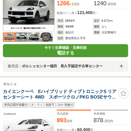
1266.
1240.
1
0
万円
万円
123,400
残価ローン
月々
円
年式
2023
年
走行
3.2
万km
車検
'26/09
修復
なし
保証
保証付
整備
法定整備付
住所
愛知県長久手市
今すぐ在庫確認・見積依頼
電話する
販売店：
ポルシェセンター植田 長久手認定中古車センター
ポルシェ
カイエンクーペ Eハイブリッド ティプトロニックS リア
センターシート 4WD スポーツクロノPKG BOSEサウン
ド シートヒーター ベンチレーター PAMS パノラマルー
車両品質評価書付
オンライン相談可
360°画像付
フ アダプティブクルーズコントロール
支払総額
本体価格
893
878.
0
万円
万円
60,400
残価ローン
月々
円