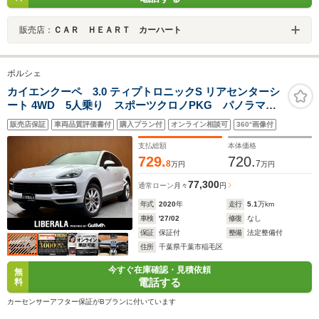
販売店：
ＣＡＲ ＨＥＡＲＴ カーハート
ポルシェ
カイエンクーペ 3.0 ティプトロニックS リアセンターシ
ート 4WD 5人乗り スポーツクロノPKG パノラマ
SR ACC ベージュ革 シートH ナビ 360° Dイン
販売店保証
車両品質評価書付
購入プラン付
オンライン相談可
360°画像付
ナーミラー 純正20インチAW マトリックスLED 電動
リアゲート アクティブセーフティ エントリー&ドライ
支払総額
本体価格
ブシステム
729.
720.
8
7
万円
万円
77,300
通常ローン
月々
円
年式
2020
年
走行
5.1
万km
車検
'27/02
修復
なし
保証
保証付
整備
法定整備付
住所
千葉県千葉市稲毛区
今すぐ在庫確認・見積依頼
無
電話する
料
カーセンサーアフター保証がBプランに付いています