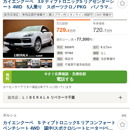
カイエンクーペ 3.0 ティプトロニックS リアセンターシ
ート 4WD 5人乗り スポーツクロノPKG パノラマ
SR ACC ベージュ革 シートH ナビ 360° Dイン
販売店保証
車両品質評価書付
購入プラン付
オンライン相談可
360°画像付
ナーミラー 純正20インチAW マトリックスLED 電動
リアゲート アクティブセーフティ エントリー&ドライ
支払総額
本体価格
ブシステム
729.
720.
8
7
万円
万円
77,300
通常ローン
月々
円
年式
2020
年
走行
5.1
万km
車検
'27/02
修復
なし
保証
保証付
整備
法定整備付
住所
千葉県千葉市稲毛区
今すぐ在庫確認・見積依頼
無
電話する
料
カーセンサーアフター保証がBプランに付いています
販売店：
ＬＩＢＥＲＡＬＡ リベラーラ千葉
ポルシェ
PR
カイエンクーペ S ティプトロニックS リアコンフォート
ベンチシート 4WD 認中/スポクロ/シートヒーター/ベン