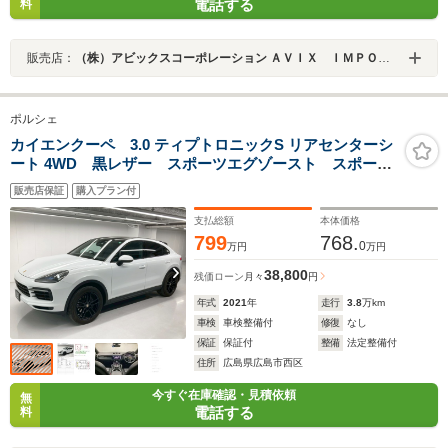
電話する
料
販売店：
（株）アビックスコーポレーション ＡＶＩＸ ＩＭＰＯＲＴ 木更津金田インター店
ポルシェ
カイエンクーペ 3.0 ティプトロニックS リアセンターシ
ート 4WD 黒レザー スポーツエグゾースト スポーツ
テール 14way電動メモリーシート Cayenne Sport純正
販売店保証
購入プラン付
20AW シートヒーター・ベンチレーション ソフトクロ
ーズドア リアセンターシート(2+1) プライバシーガラ
支払総額
本体価格
ス
799
768.
0
万円
万円
38,800
残価ローン
月々
円
年式
2021
年
走行
3.8
万km
車検
車検整備付
修復
なし
保証
保証付
整備
法定整備付
住所
広島県広島市西区
今すぐ在庫確認・見積依頼
無
電話する
料