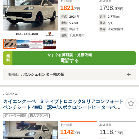
支払総額
本体価格
1821
1798.
0
万円
万円
年式
2024
年
走行
0.7
万km
車検
'27/05
修復
なし
保証
保証付
整備
法定整備付
住所
千葉県柏市
今すぐ在庫確認・見積依頼
無
電話する
料
販売店：
ポルシェセンター柏の葉
ポルシェ
カイエンクーペ S ティプトロニックS リアコンフォート
ベンチシート 4WD 認中/スポクロ/シートヒーター/ベン
チレーションシート/ガラスルーフ/助手席モニター
ディーラー保証
購入プラン付
支払総額
本体価格
1142
1118.
1
万円
万円