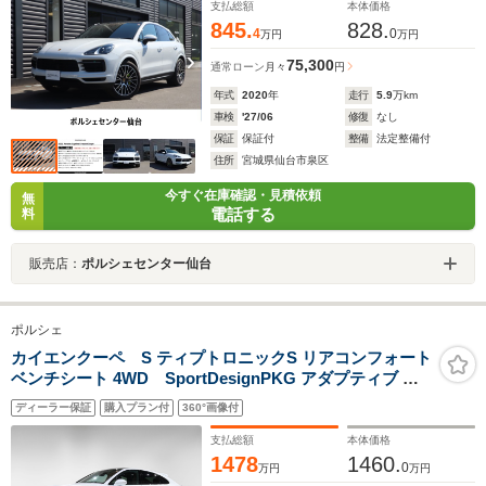
支払総額
本体価格
845.
828.
4
0
万円
万円
75,300
通常ローン
月々
円
年式
2020
年
走行
5.9
万km
車検
'27/06
修復
なし
保証
保証付
整備
法定整備付
住所
宮城県仙台市泉区
今すぐ在庫確認・見積依頼
無
電話する
料
販売店：
ポルシェセンター仙台
ポルシェ
カイエンクーペ S ティプトロニックS リアコンフォート
ベンチシート 4WD SportDesignPKG アダプティブ エ
アサスペンションPASM ヘッドアップディスプレー スポ
ディーラー保証
購入プラン付
360°画像付
ーツテールパイプ 21 インチ CayenneExclusiveDesignホ
イール
支払総額
本体価格
1478
1460.
0
万円
万円