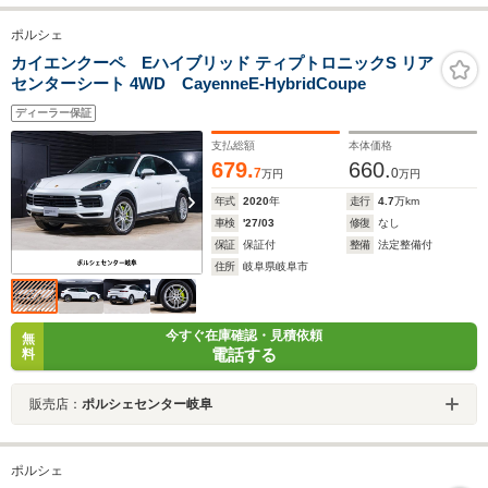
ポルシェ
カイエンクーペ Eハイブリッド ティプトロニックS リア
センターシート 4WD CayenneE-HybridCoupe
ディーラー保証
支払総額
本体価格
679.
660.
7
0
万円
万円
年式
2020
年
走行
4.7
万km
車検
'27/03
修復
なし
保証
保証付
整備
法定整備付
住所
岐阜県岐阜市
今すぐ在庫確認・見積依頼
無
電話する
料
販売店：
ポルシェセンター岐阜
ポルシェ