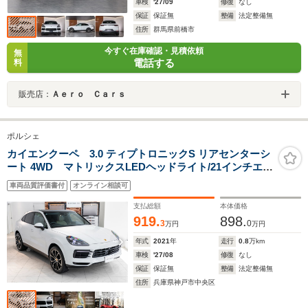
車検
'27/09
修復
なし
保証
保証無
整備
法定整備無
住所
群馬県前橋市
今すぐ在庫確認・見積依頼
無
電話する
料
販売店：
Ａｅｒｏ Ｃａｒｓ
ポルシェ
カイエンクーペ 3.0 ティプトロニックS リアセンターシ
ート 4WD マトリックスLEDヘッドライト/21インチエク
スクルーシブデザインホイール/BOSE/14wayシート/シー
車両品質評価書付
オンライン相談可
トベンチレーション/前後シートヒーター/スポーツテール
パイプ/リアサイドエアバッグ
支払総額
本体価格
919.
898.
3
0
万円
万円
年式
2021
年
走行
0.8
万km
車検
'27/08
修復
なし
保証
保証無
整備
法定整備無
住所
兵庫県神戸市中央区