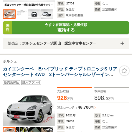
車検
'27/06
修復
なし
保証
保証付
整備
法定整備付
住所
東京都杉並区
今すぐ在庫確認・見積依頼
無
電話する
料
販売店：
ポルシェセンター浜田山 認定中古車センター
ポルシェ
カイエンクーペ Eハイブリッド ティプトロニックS リア
センターシート 4WD 2トーンパーシャルレザーインテ
リア スポーツデザインフロントエプロン LEDヘッドライ
販売店保証
購入プラン付
ト プライバシーガラス レーンキープアシスト シートヒー
ター ステアリングヒーター オールウェザフロアマット ス
支払総額
本体価格
ペア記録簿保証
926
898.
0
万円
万円
46,700
通常ローン
月々
円
年式
2021
年
走行
2.1
万km
車検
'26/08
修復
なし
保証
保証付
整備
法定整備付