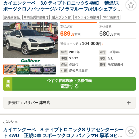
カイエンクーペ 3.0 ティプトロニックS 4WD 禁煙/ス
ポーツクロノパッケージ/パノラマルーフ/ポルシェアクテ
ィブセーフ/キャリパー/ドライブレコーダー/ETC/スポー
販売店保証
車両品質評価書付
購入プラン付
オンライン相談可
360°画像付
ツシート/パワーテールゲート/スペアスマートキー/保証
書/取扱説明書
支払総額
本体価格
689.
680.
8
8
万円
万円
104,000
通常ローン
月々
円
年式
2019
年
走行
8.3
万km
車検
'26/12
修復
なし
保証
保証付
整備
法定整備付
住所
愛知県津島市
今すぐ在庫確認・見積依頼
無
電話する
料
販売店：
ガリバー 津島店
ポルシェ
カイエンクーペ S ティプトロニックS リアセンターシー
ト 4WD 正規D車 スポーツクロノ パノラマR 黒革 Sヒー