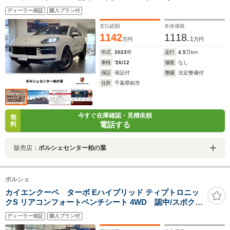
チレーションシート/ガラスルーフ/助手席モニター
ディーラー保証
購入プラン付
支払総額
本体価格
1142
1118.
1
万円
万円
年式
2023
年
走行
4.5
万km
車検
'26/12
修復
なし
保証
保証付
整備
法定整備付
住所
千葉県柏市
今すぐ在庫確認・見積依頼
無
電話する
料
販売店：
ポルシェセンター柏の葉
ポルシェ
カイエンクーペ ターボ Eハイブリッド ティプトロニッ
クS リアコンフォートベンチシート 4WD 認中/スポク
ロ/スポエグ/シートヒーター/ベンチレーション/パノラマ
ディーラー保証
購入プラン付
ルーフ