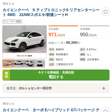
ポルシェ
カイエンクーペ S ティプトロニックS リアセンターシー
ト 4WD 22AW/スポエキ/前後シートH
ディーラー保証
支払総額
本体価格
971.
950.
9
0
万円
万円
56,300
残価ローン
月々
円
年式
2020
年
走行
0.3
万km
車検
車検整備付
修復
なし
保証
保証付
整備
法定整備付
住所
三重県四日市市
今すぐ在庫確認・見積依頼
無
電話する
料
販売店：
ポルシェセンター四日市
ポルシェ
カイエンクーペ ターボ Eハイブリッド GTパッケージ テ