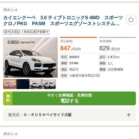
ポルシェ
カイエンクーペ 3.0 ティプトロニックS 4WD スポーツ
クロノPKG PASM スポーツエグゾーストシステム
21インチRSスパイダーデザインホイール コンフォート
販売店保証
車両品質評価書付
アクセス LEDヘッドライト ソフトクローズドア レ
ーンキープアシスト パノラマガラスルーフ
支払総額
本体価格
847.
829.
4
9
万円
万円
年式
2020
年
走行
1.9
万km
車検
'27/06
修復
なし
保証
保証付
整備
法定整備無
住所
大阪府大阪市西淀川区
今すぐ在庫確認・見積依頼
無
電話する
料
販売店：
Ｏ－ＲＵＳＨベイサイド大阪
ポルシェ