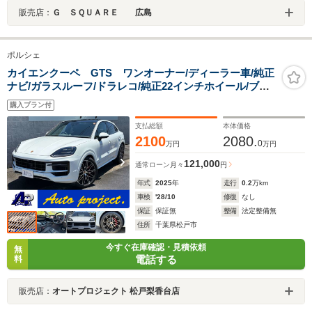
販売店：
Ｇ ＳＱＵＡＲＥ 広島
ポルシェ
カイエンクーペ GTS ワンオーナー/ディーラー車/純正
ナビ/ガラスルーフ/ドラレコ/純正22インチホイール/ブル
メスターサラウンド/カーボンインテリア/クルーズコント
購入プラン付
ロール/衝突被害軽減ブレーキ/フロント・サイド・バック
カメラ
支払総額
本体価格
2100
2080.
0
万円
万円
121,000
通常ローン
月々
円
年式
2025
年
走行
0.2
万km
車検
'28/10
修復
なし
保証
保証無
整備
法定整備無
住所
千葉県松戸市
今すぐ在庫確認・見積依頼
無
電話する
料
販売店：
オートプロジェクト 松戸梨香台店