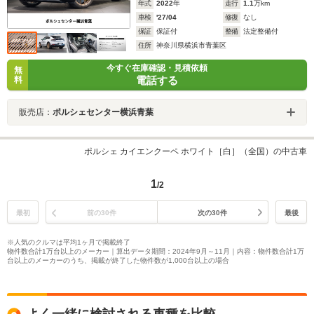
年式
2022
年
走行
1.1
万km
車検
'27/04
修復
なし
保証
保証付
整備
法定整備付
住所
神奈川県横浜市青葉区
今すぐ在庫確認・見積依頼
無
電話する
料
販売店：
ポルシェセンター横浜青葉
ポルシェ カイエンクーペ ホワイト［白］（全国）の中古車
1
/2
最初
前の30件
次の30件
最後
※人気のクルマは平均1ヶ月で掲載終了
物件数合計1万台以上のメーカー｜算出データ期間：2024年9月～11月｜内容：物件数合計1万
台以上のメーカーのうち、掲載が終了した物件数が1,000台以上の場合