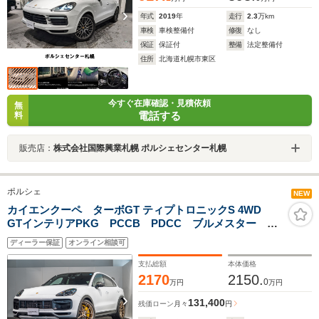
年式
2019
年
走行
2.3
万km
車検
車検整備付
修復
なし
保証
保証付
整備
法定整備付
住所
北海道札幌市東区
今すぐ在庫確認・見積依頼
無
電話する
料
販売店：
株式会社国際興業札幌 ポルシェセンター札幌
ポルシェ
NEW
カイエンクーペ ターボGT ティプトロニックS 4WD
GTインテリアPKG PCCB PDCC ブルメスター マ
トリックスLED 4ゾーンエアコン HUD アクティブレ
ディーラー保証
オンライン相談可
ーンキープ ソフトクローズドア ステアリングヒータ
ー プライバシーガラス
支払総額
本体価格
2170
2150.
0
万円
万円
131,400
残価ローン
月々
円