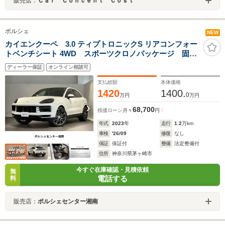
販売店：
Ｃａｒ Ｃｏｎｃｅｎｔ Ｃｏｓｔ
ポルシェ
NEW
カイエンクーペ 3.0 ティプトロニックS リアコンフォー
トベンチシート 4WD スポーツクロノパッケージ 固定
式パノラマルーフ 22インチ RS Spyder Design ホイー
ディーラー保証
オンライン相談可
ル マトリックスLEDヘッドライト ティンテッドLED
テールライト プライバシーガラス
支払総額
本体価格
1420
1400.
0
万円
万円
68,700
残価ローン
月々
円
年式
2023
年
走行
1.2
万km
車検
'26/09
修復
なし
保証
保証付
整備
法定整備付
住所
神奈川県茅ヶ崎市
今すぐ在庫確認・見積依頼
無
電話する
料
販売店：
ポルシェセンター湘南