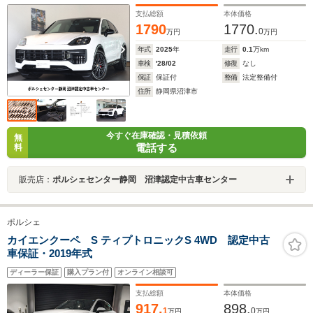
支払総額
本体価格
1790
1770.
0
万円
万円
年式
2025
年
走行
0.1
万km
車検
'28/02
修復
なし
保証
保証付
整備
法定整備付
住所
静岡県沼津市
今すぐ在庫確認・見積依頼
無
電話する
料
販売店：
ポルシェセンター静岡 沼津認定中古車センター
ポルシェ
カイエンクーペ S ティプトロニックS 4WD 認定中古
車保証・2019年式
ディーラー保証
購入プラン付
オンライン相談可
支払総額
本体価格
917.
898.
1
0
万円
万円