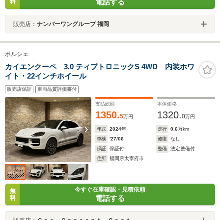
電話する
料
販売店：
ナンバーワングループ 福岡
ポルシェ
カイエンクーペ 3.0 ティプトロニックS 4WD 内装ホワ
イト・22インチホイール
販売店保証
車両品質評価書付
支払総額
本体価格
1350.
1320.
5
0
万円
万円
年式
2024
年
走行
0.6
万km
車検
'27/06
修復
なし
保証
保証付
整備
法定整備付
住所
福岡県太宰府市
今すぐ在庫確認・見積依頼
無
電話する
料