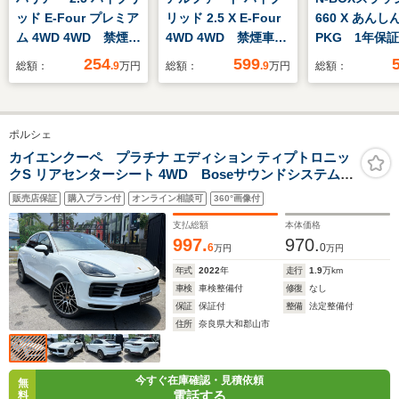
ッド E-Four プレミア
リッド 2.5 X E-Four
660 X あんし
ム 4WD 4WD 禁煙
4WD 4WD 禁煙車
PKG 1年保
車 JBLサウンド 純
寒冷地仕様 後部座席
VXM-155VF
254
599
総額：
.9
万円
総額：
.9
万円
総額：
正9型ナビ バックカ
モニター 両側電動ド
Rカメラ C
メラ 衝突軽減 寒冷
ア 純正9型ナビ 全
BTオ-ディオ
地仕様 ETC クルー
周囲カメラ レーダー
ドラレコ シ-
ポルシェ
ズコントロール オー
クルーズ 100V電
タ-ETC HI
トハイビーム パワー
源 ETC 衝突被害軽
VSA クルコ
カイエンクーペ プラチナ エディション ティプトロニッ
クS リアセンターシート 4WD Boseサウンドシステム
シート 電動リアゲー
減 コーナーセンサ
マ-トキ- ス
スポーツクロノ 14way電動シート アダプティブエア
ト スマートキー フ
ー オートハイビー
キ- 盗難防止
販売店保証
購入プラン付
オンライン相談可
360°画像付
サスペンション ポルシェダイナミックLEDヘッドライ
ルセグ
ム デジタルインナー
ト ブラックインテリアPKG アンビエントライト
支払総額
本体価格
ミラー
ETC2.0
997.
970.
6
0
万円
万円
年式
2022
年
走行
1.9
万km
車検
車検整備付
修復
なし
保証
保証付
整備
法定整備付
住所
奈良県大和郡山市
今すぐ在庫確認・見積依頼
無
電話する
料