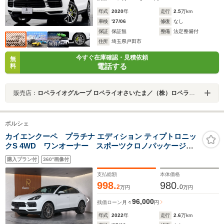
年式
2020
年
走行
2.5
万km
車検
'27/06
修復
なし
保証
保証無
整備
法定整備付
住所
埼玉県戸田市
今すぐ在庫確認・見積依頼
無
電話する
料
販売店：
ロペライオグループ ロペライオさいたま／（株）ロペライオ
ポルシェ
カイエンクーペ プラチナ エディション ティプトロニッ
クS 4WD ワンオーナー スポーツクロノパッケージ
21インチ RSスパイダーデザインホイール 固定式パノラ
購入プラン付
360°画像付
マルーフ BOSEサウンドシステム 前後シートヒータ
ー スマートキー 純正ナビ ETC 360°ビューカメラ
支払総額
本体価格
998.
980.
2
0
万円
万円
96,000
残価ローン
月々
円
年式
2022
年
走行
2.6
万km