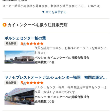
メーカー希望小売価格が見直され、新価格が適用されている。（2025.3）
全てを表示する
カイエンクーペを扱う注目販売店
ポルシェセンター柏の葉
5
総合評価
点
良質な認定中古車が、お客様のカーライフを鮮やかに
彩ります
5
ポルシェ カイエンクーペの
掲載台数
台
35
総掲載数
台
ヤナセプレストオート ポルシェセンター福岡 福岡西認定中古車センター
5
総合評価
点
ポルシェセンター福岡 福岡西認定中古車センターは
福重・姪浜ICより車で5分です。
4
ポルシェ カイエンクーペの
掲載台数
台
50
総掲載数
台