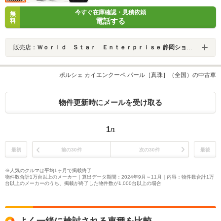
今すぐ在庫確認・見積依頼
無
電話する
料
販売店：
Ｗｏｒｌｄ Ｓｔａｒ Ｅｎｔｅｒｐｒｉｓｅ 静岡ショールーム
ポルシェ カイエンクーペ パール［真珠］（全国）の中古車
物件更新時にメールを受け取る
1
/1
最初
前の30件
次の30件
最後
※人気のクルマは平均1ヶ月で掲載終了
物件数合計1万台以上のメーカー｜算出データ期間：2024年9月～11月｜内容：物件数合計1万
台以上のメーカーのうち、掲載が終了した物件数が1,000台以上の場合
よく一緒に検討される車種を比較