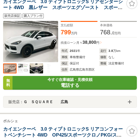
カイエンクーペ 3.0 ティプトロニックS リアセンターシ
ート 4WD 黒レザー スポーツエグゾースト スポーツ
テール 14way電動メモリーシート Cayenne Sport純正
販売店保証
購入プラン付
20AW シートヒーター・ベンチレーション ソフトクロ
ーズドア リアセンターシート(2+1) プライバシーガラ
支払総額
本体価格
ス
799
768.
0
万円
万円
38,800
残価ローン
月々
円
年式
2021
年
走行
3.8
万km
車検
車検整備付
修復
なし
保証
保証付
整備
法定整備付
住所
広島県広島市西区
今すぐ在庫確認・見積依頼
無
電話する
料
販売店：
Ｇ ＳＱＵＡＲＥ 広島
ポルシェ
カイエンクーペ 3.0 ティプトロニックS リアコンフォー
トベンチシート 4WD OP425/スポーツクロノPKG/スポ