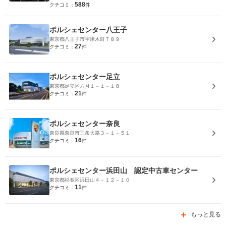
588
クチコミ：
件
ポルシェセンター八王子
東京都八王子市宇津木町７８９
27
クチコミ：
件
ポルシェセンター足立
東京都足立区六月１－１－１８
21
クチコミ：
件
ポルシェセンター奈良
奈良県奈良市三条大路３－１－５１
16
クチコミ：
件
ポルシェセンター浜田山 認定中古車センター
東京都杉並区浜田山４－１２－１０
11
クチコミ：
件
もっと見る