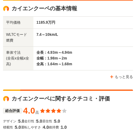
全高
全高
全高
カイエンクーペの基本情報
1.67m～1.7m
1.41m
1.42m
平均価格
1185.9万円
全幅
全幅
全
WLTCモード
7.4～10km/L
サイズ
1.98m～1.99m
1.97m
1.
燃費
全長
全長
(全長x全幅x全高)
4.92m～4.93m
4.97m～4.98m
5.
車体寸法
全長：4.93m～4.94m
(全長x全幅x全
全幅：1.98m～2m
高)
全高：1.64m～1.68m
ホイールベース
ホイールベース
ホイー
-m
-m
もっと見る
7.4～10.0km/L
7.9～10.3
└市街地:4.8～
└市街地:5
カイエンクーペに関するクチコミ・評価
WLTCモード
7.3km/L
7.2km/L
-
燃費
└郊外:7.7～11.0km/L
└郊外:8.2
4.0
総合評価
点
└高速道路:9.2～
└高速道路:
11.4km/L
12.2km/L
5.0
5.0
5.0
デザイン :
走行性 :
居住性 :
5.0
4.0
1.0
積載性 :
運転しやすさ :
維持費 :
排気量
2893～3996cc
-
2893～39