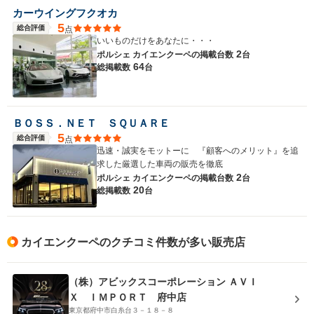
カーウイングフクオカ
5
総合評価
点
いいものだけをあなたに・・・
2
ポルシェ カイエンクーペの
掲載台数
台
64
総掲載数
台
ＢＯＳＳ．ＮＥＴ ＳＱＵＡＲＥ
5
総合評価
点
迅速・誠実をモットーに 『顧客へのメリット』を追
求した厳選した車両の販売を徹底
2
ポルシェ カイエンクーペの
掲載台数
台
20
総掲載数
台
カイエンクーペのクチコミ件数が多い販売店
（株）アビックスコーポレーション ＡＶＩ
Ｘ ＩＭＰＯＲＴ 府中店
東京都府中市白糸台３－１８－８