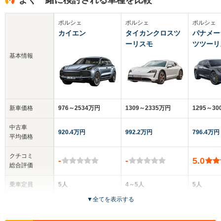
ポルシェ
ポルシェ
ポルシェ
カイエン
タイカンクロスツ
パナメー
ーリスモ
ツツーリ
基本情報
新車価格
976～2534万円
1309～2335万円
1295～30
中古車
920.4万円
992.2万円
796.4万円
平均価格
クチコミ
-
-
5.0
総合評価
乗車定員
5人
4～5人
5人
▼
全てを表示する
ドア数
5ドア
5ドア
5ドア