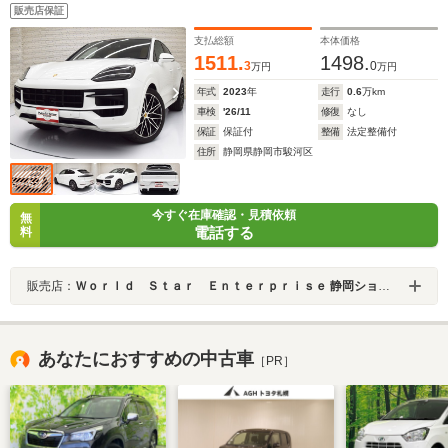
ーツデザインPKG/アダプティブエアサス/22inAW/ブラッ
販売店保証
ク・ベージュレザーインテリア/スポーツエグゾース
ト/18wayスポーツシート/Fベンチレーター/BOSE/前後シ
支払総額
本体価格
ートH/パノラマSR/ACC/禁煙
1511.
1498.
3
0
万円
万円
年式
2023
年
走行
0.6
万km
車検
'26/11
修復
なし
保証
保証付
整備
法定整備付
住所
静岡県静岡市駿河区
今すぐ在庫確認・見積依頼
無
電話する
料
販売店：
Ｗｏｒｌｄ Ｓｔａｒ Ｅｎｔｅｒｐｒｉｓｅ 静岡ショールーム
あなたにおすすめの中古車
［PR］