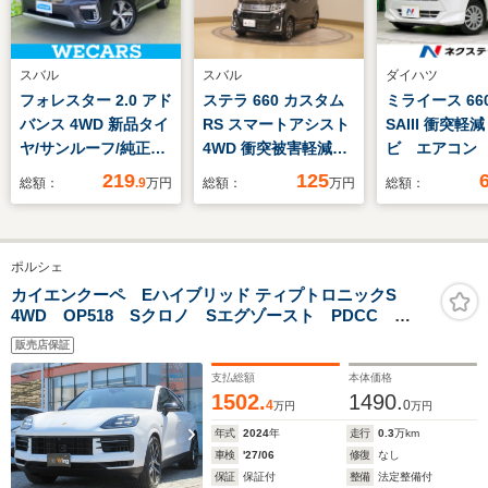
スバル
スバル
ダイハツ
フォレスター 2.0 アド
ステラ 660 カスタム
ミライース 660
バンス 4WD 新品タイ
RS スマートアシスト
SAIII 衝突軽
ヤ/サンルーフ/純正
4WD 衝突被害軽減ブ
ビ エアコン 
SDナビ/アイサイト/シ
レーキ・メモリーナビ
入力端子 LE
219
125
総額：
.9
万円
総額：
万円
総額：
ートヒーター/シート
付
ド リモコン
ハーフレザー/電動バ
イドリングス
ックドア/ヘッドラン
盗難防止装置
ポルシェ
プ LED/Bluetooth接
防止装置 ヘ
続/ETC/クルーズコン
トレベライザ
カイエンクーペ Eハイブリッド ティプトロニックS
4WD OP518 Sクロノ Sエグゾースト PDCC
トロール
イバシーガラ
PASMエアサス リアクスルステアリング HDマトリッ
販売店保証
クスLEDヘッドライト パッセンジャーディスプレイ
BOSE 18wayスポーツシート ツートーンレザー 4ゾ
支払総額
本体価格
ーンエアコン
1502.
1490.
4
0
万円
万円
年式
2024
年
走行
0.3
万km
車検
'27/06
修復
なし
保証
保証付
整備
法定整備付