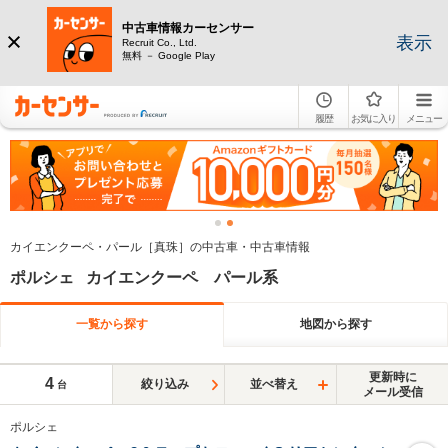
中古車情報カーセンサー
表示
Recruit Co., Ltd.
無料 － Google Play
履歴
お気に入り
メニュー
カイエンクーペ・パール［真珠］の中古車・中古車情報
ポルシェ カイエンクーペ パール系
一覧から探す
地図から探す
更新時に
4
絞り込み
並べ替え
台
メール受信
ポルシェ