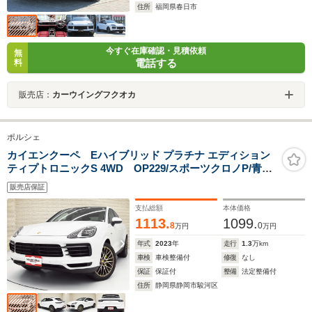
住所
福岡県春日市
今すぐ在庫確認・見積依頼
無
電話する
料
販売店：
カーウイングフクオカ
ポルシェ
カイエンクーペ Eハイブリッド プラチナ エディション
ティプトロニックS 4WD OP229/スポーツクロノP/青灰
革/PDLS/BOSE
販売店保証
支払総額
本体価格
1113.
1099.
8
0
万円
万円
年式
2023
年
走行
1.3
万km
車検
車検整備付
修復
なし
保証
保証付
整備
法定整備付
住所
静岡県静岡市駿河区