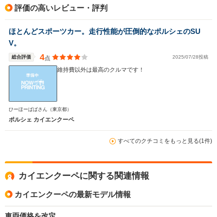
評価の高いレビュー・評判
駆動方式
4WD
4WD
4WD
ほとんどスポーツカー。走行性能が圧倒的なポルシェのSU
V。
4
総合評価
2025/07/28投稿
点
維持費以外は最高のクルマです！
ひーほーぱぱさん
（東京都）
ポルシェ カイエンクーペ
すべてのクチコミをもっと見る(1件)
カイエンクーペに関する関連情報
カイエンクーペの最新モデル情報
車両価格を改定