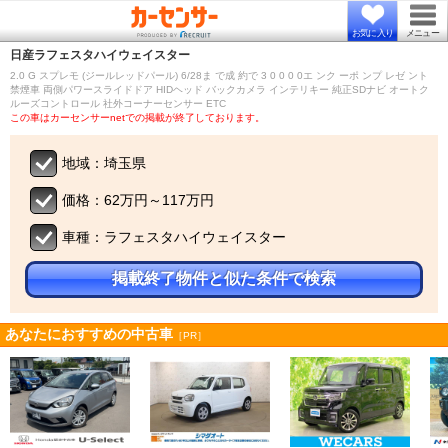
お気に入り
メニュー
日産
ラフェスタハイウェイスター
2.0 G スプレモ (ジールレッドパール) 6/28ま で成 約で 3 0 0 0 0エ ンク ーポ ンプ レゼ ント
禁煙車 両側パワースライドドア HIDヘッド バックカメラ インテリキー 純正SDナビ オートク
ルーズコントロール 社外コーナーセンサー ETC
この車はカーセンサーnetでの掲載が終了しております。
地域：埼玉県
価格：62万円～117万円
車種：ラフェスタハイウェイスター
掲載終了物件と似た条件で検索
あなたにおすすめの中古車
［PR］