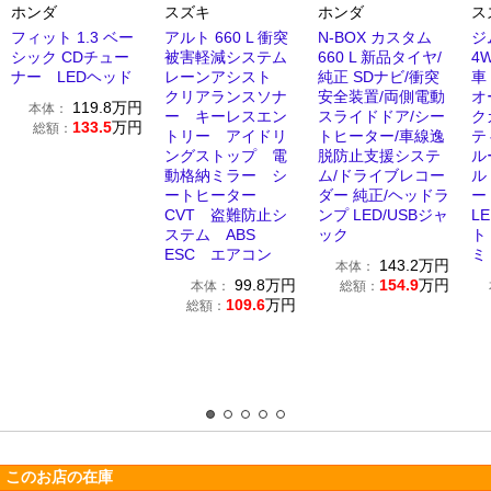
ホンダ
スズキ
ホンダ
ス
フィット 1.3 ベー
アルト 660 L 衝突
N-BOX カスタム
ジ
シック CDチュー
被害軽減システム
660 L 新品タイヤ/
4
ナー LEDヘッド
レーンアシスト
純正 SDナビ/衝突
車
クリアランスソナ
安全装置/両側電動
オ
119.8
万円
本体：
ー キーレスエン
スライドドア/シー
ク
133.5
万円
総額：
トリー アイドリ
トヒーター/車線逸
テ
ングストップ 電
脱防止支援システ
ル
動格納ミラー シ
ム/ドライブレコー
ル
ートヒーター
ダー 純正/ヘッドラ
ー
CVT 盗難防止シ
ンプ LED/USBジャ
L
ステム ABS
ック
ト
ESC エアコン
ミ
143.2
万円
本体：
99.8
万円
154.9
万円
本体：
総額：
109.6
万円
総額：
このお店の在庫