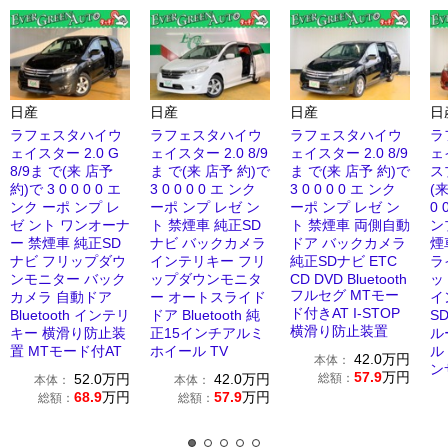
日産
日産
日産
日
ラフェスタハイウ
ラフェスタハイウ
ラフェスタハイウ
ラ
ェイスター 2.0 G
ェイスター 2.0 8/9
ェイスター 2.0 8/9
ェ
8/9ま で(来 店予
ま で(来 店予 約)で
ま で(来 店予 約)で
ス
約)で 3 0 0 0 0 エ
3 0 0 0 0 エ ンク
3 0 0 0 0 エ ンク
(来
ンク ーポ ンプ レ
ーポ ンプ レゼ ン
ーポ ンプ レゼ ン
0 
ゼ ント ワンオーナ
ト 禁煙車 純正SD
ト 禁煙車 両側自動
ン
ー 禁煙車 純正SD
ナビ バックカメラ
ドア バックカメラ
煙
ナビ フリップダウ
インテリキー フリ
純正SDナビ ETC
ラ
ンモニター バック
ップダウンモニタ
CD DVD Bluetooth
ッ
フルセグ MTモー
カメラ 自動ドア
ー オートスライド
イ
ド付きAT I-STOP
Bluetooth インテリ
ドア Bluetooth 純
S
横滑り防止装置
キー 横滑り防止装
正15インチアルミ
ル
置 MTモード付AT
ホイール TV
ル
42.0
万円
本体：
ン
57.9
万円
52.0
万円
42.0
万円
総額：
本体：
本体：
68.9
万円
57.9
万円
総額：
総額：