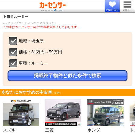
お気に入り
メニュー
トヨタ
ルーミー
1.0 X S (ブライトシルバーメタリック)
この車はカーセンサーnetでの掲載が終了しております。
地域：埼玉県
価格：31万円～59万円
車種：ルーミー
掲載終了物件と似た条件で検索
あなたにおすすめの中古車
［PR］
スズキ
三菱
ホンダ
ト