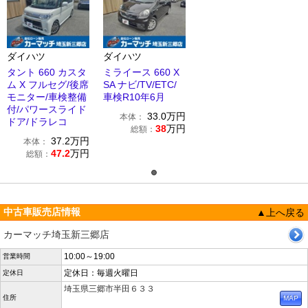
ダイハツ
ダイハツ
タント 660 カスタ
ミライース 660 X
ム X フルセグ/後席
SA ナビ/TV/ETC/
モニター/車検整備
車検R10年6月
付/パワースライド
33.0
万円
本体：
ドア/ドラレコ
38
万円
総額：
37.2
万円
本体：
47.2
万円
総額：
中古車販売店情報
▲上へ戻る
カーマッチ埼玉新三郷店
10:00～19:00
営業時間
定休日：毎週火曜日
定休日
埼玉県三郷市半田６３３
住所