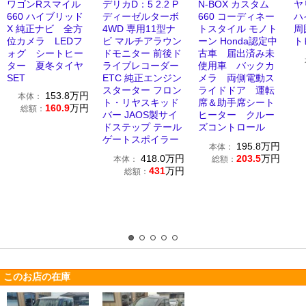
ワゴンRスマイル
デリカD：5 2.2 P
N-BOX カスタム
ヤ
660 ハイブリッド
ディーゼルターボ
660 コーディネー
ハ
X 純正ナビ 全方
4WD 専用11型ナ
トスタイル モノト
周
位カメラ LEDフ
ビ マルチアラウン
ーン Honda認定中
ト
ォグ シートヒー
ドモニター 前後ド
古車 届出済み未
ター 夏冬タイヤ
ライブレコーダー
使用車 バックカ
SET
ETC 純正エンジン
メラ 両側電動ス
スターター フロン
ライドドア 運転
153.8
万円
本体：
ト・リヤスキッド
席＆助手席シート
160.9
万円
総額：
バー JAOS製サイ
ヒーター クルー
ドステップ テール
ズコントロール
ゲートスポイラー
195.8
万円
本体：
418.0
万円
203.5
万円
本体：
総額：
431
万円
総額：
このお店の在庫