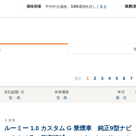
144.0
価格相場
燃費(
平均中古価格：
詳しく見る
万円
る
1
2
3
4
5
6
7
最初
支払総額
本体価格
年式
安
高
安
高
新
古
トヨタ
ルーミー 1.0 カスタム G 禁煙車 純正9型