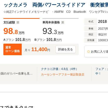
ックカメラ 両側パワースライドドア 衝突被
機能 レーンキープアシスト ドラレコ シー
保 取
2018
年式
支払総額
車両本体価格
98
93
2027(
車検
.8
.3
万円
万円
保証付
保証
101.8
101.8
A
プラン
B
プラン
万円
万円
1000C
排気量
通常
11,400
詳細を見る
月々
円
ローン価格
お気に入り
クチコミ評価：
4.8
点（
4
件）
フェア：
無料電話は24時間ご案内！！全国のガリバー在庫も見たい方は一括照会が可能です！
中！
カーセンサーアフター保証取扱店
スできるクルマ