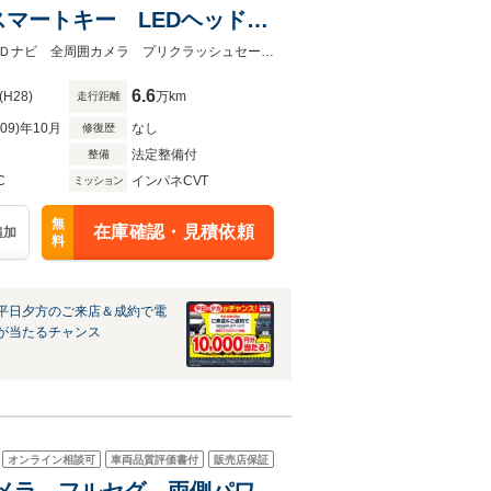
スマートキー LEDヘッド
ートライト オートエアコン
★グループ約３０，０００台の在庫から取り寄せ可能！★両側電動ドア 純正ＳＤナビ 全周囲カメラ プリクラッシュセーフティ 禁煙車 ドラレコ スマートキー
6.6
(H28)
万km
走行距離
R09)年10月
なし
修復歴
法定整備付
整備
C
インパネCVT
ミッション
無
在庫確認・見積依頼
追加
料
平日夕方のご来店＆成約で電
が当たるチャンス
オンライン相談可
車両品質評価書付
販売店保証
クカメラ フルセグ 両側パワ