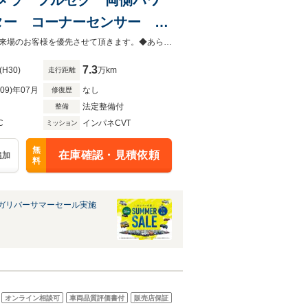
ター コーナーセンサー 衝
ートライト フォグ 電動格
◆当店以外で購入される場合は陸送費用等、別途費用が発生します。◆販売はご来場のお客様を優先させて頂きます。◆あらかじめご確認下さい※販売は一般のお客様に限ります。
7.3
(H30)
万km
走行距離
R09)年07月
なし
修復歴
法定整備付
整備
C
インパネCVT
ミッション
無
在庫確認・見積依頼
追加
料
ガリバーサマーセール実施
オンライン相談可
車両品質評価書付
販売店保証