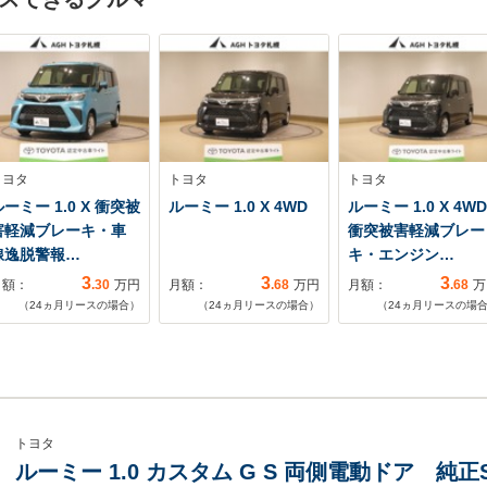
トヨタ
トヨタ
トヨタ
ーミー 1.0 X 衝突被
ルーミー 1.0 X 4WD
ルーミー 1.0 X 4WD
害軽減ブレーキ・車
衝突被害軽減ブレー
線逸脱警報…
キ・エンジン…
3
3
3
月額：
.30
万円
月額：
.68
万円
月額：
.68
万
（
24
ヵ月リースの場合）
（
24
ヵ月リースの場合）
（
24
ヵ月リースの場
トヨタ
ルーミー 1.0 カスタム G S 両側電動ドア 