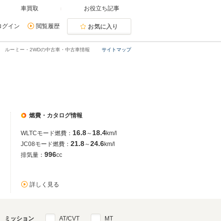
車買取
お役立ち記事
ログイン
閲覧履歴
お気に入り
ルーミー・2WDの中古車・中古車情報
サイトマップ
燃費・カタログ情報
16.8
18.4
WLTCモード燃費：
～
km/l
21.8
24.6
JC08モード燃費：
～
km/l
996
排気量：
cc
詳しく見る
ミッション
AT/CVT
MT