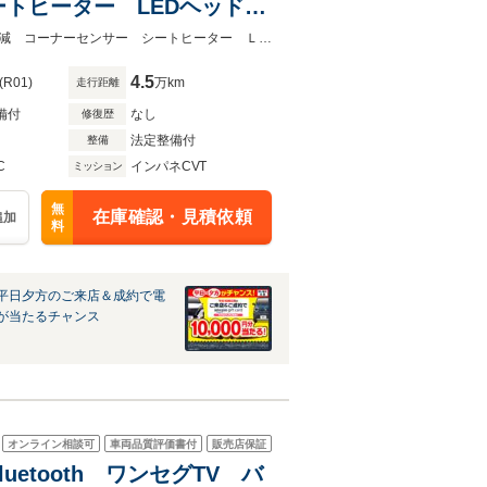
ートヒーター LEDヘッド
ルミ オートハイビーム
★グループ約３０，０００台の在庫から取り寄せ可能！★バックカメラ 衝突軽減 コーナーセンサー シートヒーター ＬＥＤヘッド ＥＴＣ クルーズコントロール
4.5
(R01)
万km
走行距離
備付
なし
修復歴
法定整備付
整備
C
インパネCVT
ミッション
無
在庫確認・見積依頼
追加
料
平日夕方のご来店＆成約で電
が当たるチャンス
オンライン相談可
車両品質評価書付
販売店保証
luetooth ワンセグTV バ