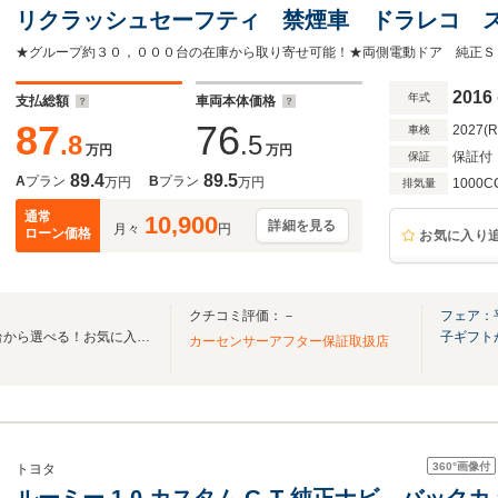
リクラッシュセーフティ 禁煙車 ドラレコ 
ETC2.0 クルコン 純正14インチアルミ オ
2016
年式
支払総額
車両本体価格
87
76
2027(
車検
.8
.5
万円
万円
保証付
保証
89.4
89.5
A
プラン
B
プラン
万円
万円
1000C
排気量
通常
10,900
詳細を見る
月々
円
ローン価格
お気に入り
クチコミ評価：－
フェア：
全国のグループ総在庫30,000台から選べる！お気に入りの愛車がきっと見つかります！
子ギフト
カーセンサーアフター保証取扱店
360°
画像付
トヨタ
ルーミー 1.0 カスタム G-T 純正ナビ バッ