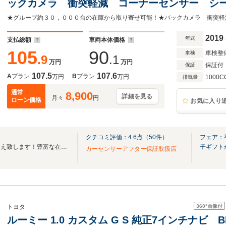
ックカメラ 衝突軽減 コーナーセンサー シ
ETC クルーズコントロール 純正14インチア
2019
年式
支払総額
車両本体価格
105
90
車検整
車検
.9
.1
万円
万円
保証付
保証
107.5
107.6
A
プラン
B
プラン
万円
万円
1000C
排気量
通常
8,900
詳細を見る
月々
円
ローン価格
お気に入り
クチコミ評価：
4.6
点（
50
件）
フェア：
活気あふれるスタッフがお出迎え致します！豊富な在庫の中からお車選びできます♪
子ギフト
カーセンサーアフター保証取扱店
360°
画像付
トヨタ
ルーミー 1.0 カスタム G S 純正7インチナビ B