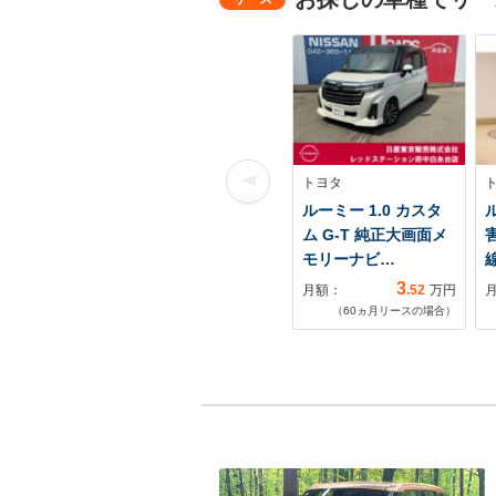
トヨタ
ルーミー 1.0 カスタ
ル
ム G-T 純正大画面メ
モリーナビ…
3
月額：
.52
万円
（
60
ヵ月リースの場合）