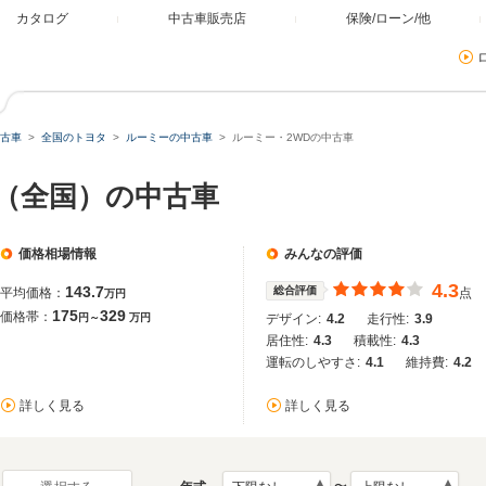
カタログ
中古車販売店
保険/ローン/他
古車
全国のトヨタ
ルーミーの中古車
ルーミー・2WDの中古車
D（全国）の中古車
価格相場情報
みんなの評価
4.3
143.7
総合評価
平均価格：
点
万円
175
329
価格帯：
円～
万円
デザイン:
4.2
走行性:
3.9
居住性:
4.3
積載性:
4.3
運転のしやすさ:
4.1
維持費:
4.2
詳しく見る
詳しく見る