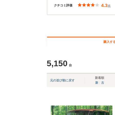
4.3
クチコミ評価
点
購入す
5,150
台
新着順
元の並び順に戻す
新
古