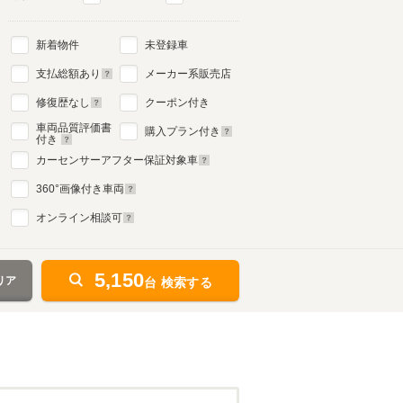
新着物件
未登録車
支払総額あり
メーカー系販売店
修復歴なし
クーポン付き
車両品質評価書
購入プラン付き
付き
カーセンサーアフター保証対象車
360
°画像付き車両
オンライン相談可
5,150
リア
台 検索する