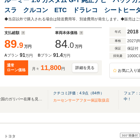
スラ クルコン ETC ドラレコ シートヒー
突軽減 車線逸脱 セーフティセンス LEDオ
納ミラー 禁煙車
2018
年式
支払総額
車両本体価格
89
84
2027(
車検
.9
.0
万円
万円
保証付
保証
91
91.4
A
プラン
B
プラン
万円
万円
1000C
排気量
通常
11,800
詳細を見る
月々
円
ローン価格
お気に入り
クチコミ評価：
4.9
点（
84
件）
フェア：
無料電話は24時間ご案内！！全国のガリバー在庫も見たい方は一括照会が可能です！
中！
カーセンサーアフター保証取扱店
360°
画像付
トヨタ