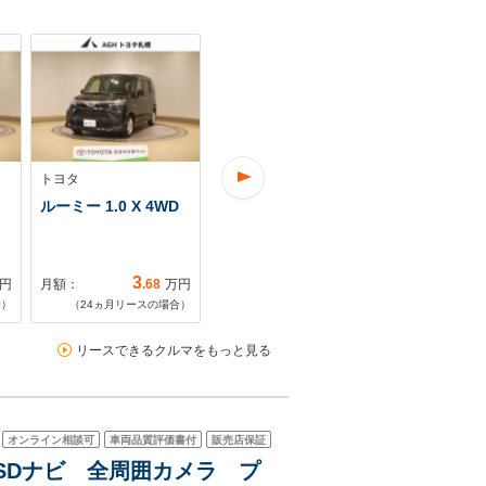
トヨタ
トヨタ
トヨタ
ルーミー 1.0 X 4WD
ルーミー 1.0 G 4WD
ルーミー 1.
衝突被害軽減ブレー
ム G R5年
キ・ETC付き
車 ETC車
3
3
円
月額：
.68
万円
月額：
.90
万円
月額：
合）
（
24
ヵ月リースの場合）
（
24
ヵ月リースの場合）
（
60
ヵ月リ
リースできるクルマをもっと見る
オンライン相談可
車両品質評価書付
販売店保証
純正SDナビ 全周囲カメラ プ