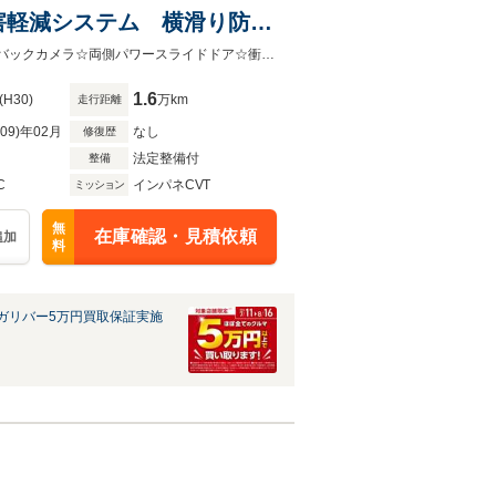
害軽減システム 横滑り防止
トヒーター スペアキー
☆純正7インチワイドメモリーナビ ・AM/FM CD Bluetooth ワンセグTV☆バックカメラ☆両側パワースライドドア☆衝突被害軽減システム☆ABS☆横滑り防止機能☆レーンキープアシスト
1.6
(H30)
万km
走行距離
R09)年02月
なし
修復歴
法定整備付
整備
C
インパネCVT
ミッション
無
在庫確認・見積依頼
追加
料
ガリバー5万円買取保証実施