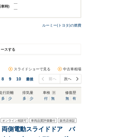
---
新車時)
---
ルーミー(トヨタ)の燃費
リースする
スライドショーで見る
中古車相場
8
9
10
前へ
次へ
最後
走行距離
排気量
車検
修復歴
多
少
多
少
付
無
無
有
オンライン相談可
車両品質評価書付
販売店保証
ナビ 両側電動スライドドア バ