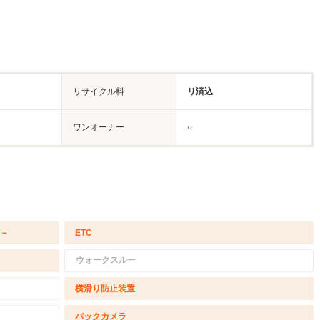
リサイクル料
リ済込
ワンオーナー
○
/－
ETC
ウォークスルー
横滑り防止装置
バックカメラ