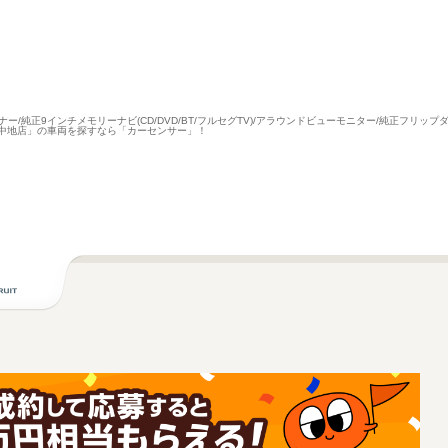
ナー/純正9インチメモリーナビ(CD/DVD/BT/フルセグTV)/アラウンドビューモニター/純正フリッ
路中地店」の車両を探すなら「カーセンサー」！