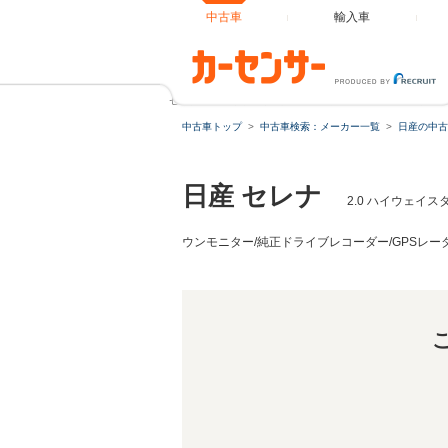
中古車
輸入車
セレナ 2.0 ハイウェイスター VセレクションII ワンオーナー
中古車トップ
中古車検索：メーカー一覧
日産の中古
日産 セレナ
2.0 ハイウェイス
ウンモニター/純正ドライブレコーダー/GPSレー