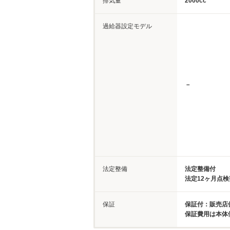
排気量
2000cc
過給器設定モデル
－
法定整備
法定整備付
法定12ヶ月点
保証
保証付：販売店
保証費用は本体