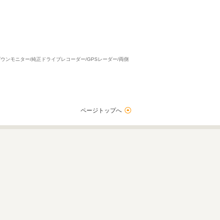
プダウンモニター/純正ドライブレコーダー/GPSレーダー/両側
ページトップへ