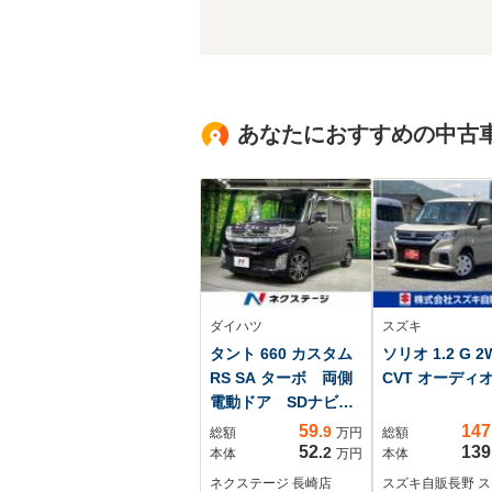
あなたにおすすめの中古
ダイハツ
スズキ
タント 660 カスタム
ソリオ 1.2 G 2
RS SA ターボ 両側
CVT オーディ
電動ドア SDナビ
バックカメラ 衝突
59
147
.9
総額
万円
総額
被害軽減システム
52
139
.2
本体
万円
本体
禁煙車 ドラレコ
ネクステージ 長崎店
スズキ自販長野 