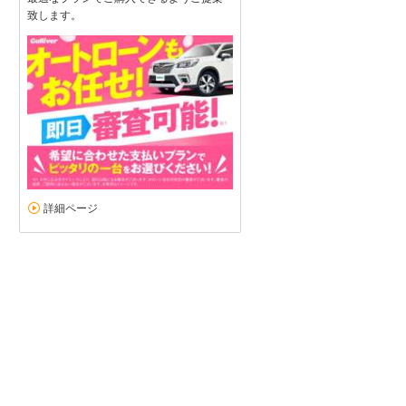
致します。
詳細ページ
素敵な車を迎えることが出来ました！
5
5
5
5
接客：
雰囲気：
アフター：
品質：
総合評価
点
一目惚れから1ヵ月、待ちに待った車が我が家にやってきました。車は
当によくしていただきました。機会があれば是非ガリバー姫路中地店
スズキ ワゴンR（2024/03購入）
2024/03/18投稿
ｅ◎．さん