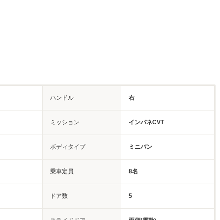
ハンドル
右
ミッション
インパネCVT
ボディタイプ
ミニバン
乗車定員
8名
ドア数
5