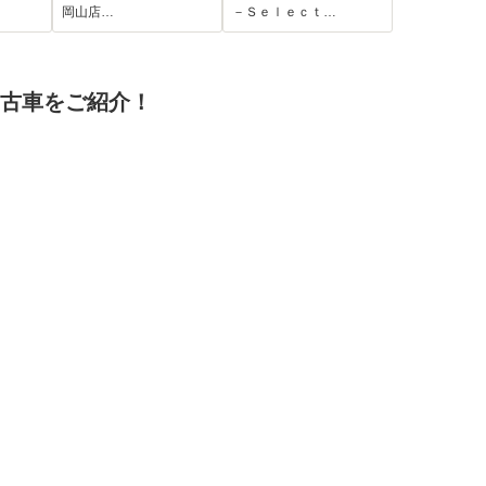
ドドア/パーキングセ
岡山店…
－Ｓｅｌｅｃｔ…
ンサー/オートライト/
オートハイビーム/プ
ッシュスタート/オー
中古車をご紹介！
トエアコン/デジタル
スピードメーター