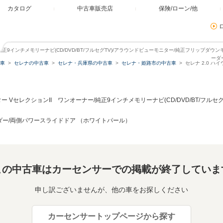
カタログ
中古車販売店
保険/ローン/他
/純正9インチメモリーナビ(CD/DVD/BT/フルセグTV)/アラウンドビューモニター/純正フリップダウ
ーダ
車
セレナの中古車
セレナ・兵庫県の中古車
セレナ・姫路市の中古車
セレナ 2.0 
ター VセレクションII ワンオーナー/純正9インチメモリーナビ(CD/DVD/BT/フル
ダー/両側パワースライドドア （ホワイトパール）
この中古車はカーセンサーでの掲載が終了していま
申し訳ございませんが、他の車をお探しください
カーセンサートップページから探す