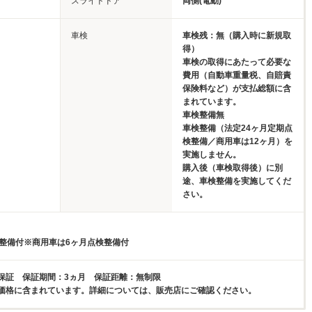
スライドドア
両側(電動)
車検
車検残：無（購入時に新規取
得）
車検の取得にあたって必要な
費用（自動車重量税、自賠責
保険料など）が支払総額に含
まれています。
車検整備無
車検整備（法定24ヶ月定期点
検整備／商用車は12ヶ月）を
実施しません。
購入後（車検取得後）に別
途、車検整備を実施してくだ
さい。
検整備付※商用車は6ヶ月点検整備付
保証 保証期間：3ヵ月 保証距離：無制限
価格に含まれています。詳細については、販売店にご確認ください。