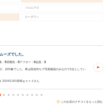
フルエアロ
ローダウン
ムーズでした。
5
0
0
3
客：
雰囲気：
アフター：
品質：
が、好印象でした。車は陸送待ちで写真確認のみなので3点としてい
入）
2024/11/01投稿
ｇｅｎ３さん
このお店のクチコミをもっと読む