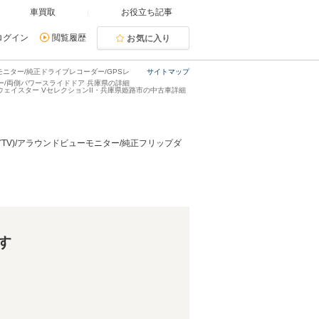
車買取
お役立ち記事
ログイン
閲覧履歴
お気に入り
ンモニター/純正ドライブレコーダー/GPSレ
サイトマップ
ー/両側パワースライドドア 兵庫県の詳細
ハイウェイスター VセレクションII・兵庫県姫路市の中古車詳細
セグTV)/アラウンドビューモニター/純正フリップダ
す