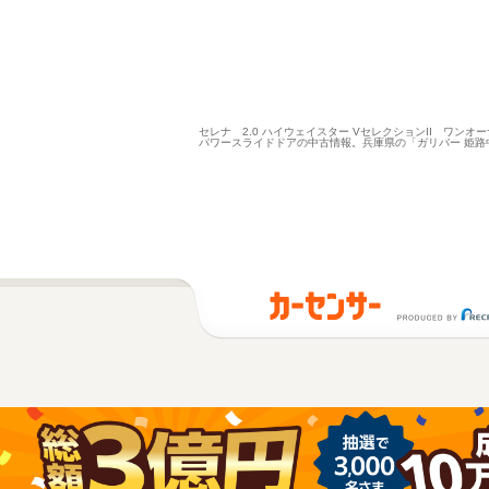
セレナ 2.0 ハイウェイスター VセレクションII ワンオー
パワースライドドアの中古情報。兵庫県の「ガリバー 姫