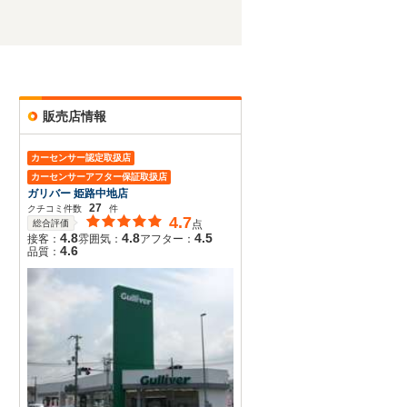
販売店情報
カーセンサー認定取扱店
カーセンサーアフター保証取扱店
ガリバー 姫路中地店
27
クチコミ件数
件
4.7
総合評価
点
4.8
4.8
4.5
接客：
雰囲気：
アフター：
4.6
品質：