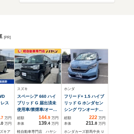
車
[PR]
スズキ
ホンダ
WD
スペーシア 660 ハイ
フリード+ 1.5 ハイブ
オレス
ブリッド G 届出済未
リッド G ホンダセン
使用車/禁煙車/オーデ
シング ワンオーナ
ィオレス/LEDヘッド
ー 前後純正ドラレ
144
222
.7
.9
万円
総額
万円
総額
万円
ライト/衝突被害軽減
コ装着車
139
211
.0
.4
.8
万円
本体
万円
本体
万円
ブレーキ/両側スライ
スズキア
軽自動車専門店 ハヤシ
ホンダカーズ群馬中央 Ｕ