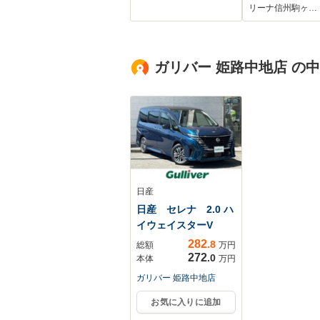
スマートキー LED
リーナ信州駒ヶ…
ヘッド ETC 純正
15インチアルミ オ
ートライト オート
ガリバー 姫路中地店 の
エアコン CD DVD
再生 地デジ
日産
日産 セレナ 2.0 ハ
イウェイスターV
282
.8
総額
万円
272
.0
本体
万円
ガリバー 姫路中地店
お気に入りに追加