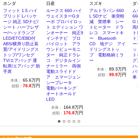
ホンダ
日産
スズキ
ダ
フィット 1.5 ハイ
ルークス 660 ハイ
アルトラパン 660
ム
ブリッド Lパッケ
ウェイスターGタ
L SDナビ 衝突軽
6
ージ 純正 SDナビ/
ーボ プロパイロッ
減 禁煙車 シー
G
シート ハーフレザ
ト エディション ワ
トヒーター ドラ
両
ー/ヘッドランプ
ンオーナー 純正9
レコ スマートキ
ト
LED/ETC/EBD付
インチナビ プロ
ー Bluetooth
ト
ABS/横滑り防止装
パイロット アラ
CD 地デジ アイ
ー
置/アイドリングス
ウンドビューモニ
ドリングストッ
ッ
トップ/ワンセグ
ター 純正ドラレ
プ 電動格納ミラ
ト
TV/エアバッグ 運
コ デジタルイン
ー
グ
転席/エアバッグ 助
ナーミラー 両側
ハ
89.3
万円
本体：
手席
電動スライドド
バ
99.9
万円
総額：
ア エマージェン
車
65.6
万円
本体：
シーブレーキ
76.8
万円
総額：
電動パーキング
オートホールド
LED
164.8
万円
本体：
176.8
万円
総額：