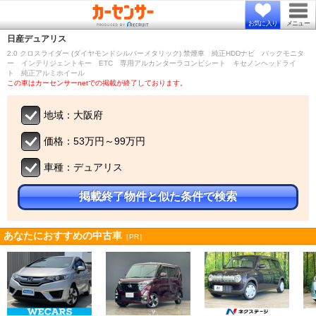
お気に入り
メニュー
日産
デュアリス
2.0 クロスライダー (ダイヤモンドシルバーメタリック) 禁煙車 純正HDDナビ バックモニタ
ー インテリジェントキー ETC 専用アルカンターラコンビシート キセノンヘッドライ
ト 純正アルミホイール
この車はカーセンサーnetでの掲載が終了しております。
地域：大阪府
価格：53万円～99万円
車種：デュアリス
掲載終了物件と似た条件で検索
あなたにおすすめの中古車
［PR］