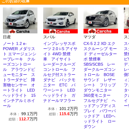
このお店の在庫
日産
スバル
マツダ
ス
ノート 1.2 e-
インプレッサスポ
CX-5 2.2 XD エク
ス
POWER メダリス
ーツ 2.0 i-S アイサ
スクルーシブ モー
ス
ト エマージェンシ
イト 4WD 禁煙
ド ディーゼルター
禁
ーブレーキ クル
車 アイサイト
ボ 禁煙車
ビ
ーズコントロー
レーダークルーズ
SBS/SCBS レー
デ
ル アラウンドビ
コントロール フ
ダークルーズコン
レ
ューモニター ス
ルセグ付ストラー
トロール BOSE
側
トラーダナビ 障
ダナビ バックモ
サウンド レザー
ィ
害物センサー オ
ニター ETC パ
シート フリップ
フ
ートライト LED
ワーシート LED
ダウンモニター
タ
ヘッドライト 15
ヘッドライト ガ
360度モニター
ク
インチアルミホイ
ナドールマフラー
フルセグナビ ヘ
イ
ール
ッドアップディス
ー!
101.2
万円
本体：
プレイ パワーバ
99.1
万円
115.6
万円
本体：
総額：
ックドア LEDヘ
112.7
万円
総額：
ッドライト ロー
ダウン