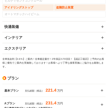
ヒルディセントコントロール
アイドリングストップ
盗難防止装置
オートマチックハイビーム
快適装備
インテリア
エクステリア
全車低金利【3.9％】ご案内！全車鑑定書付！2年保証/170項目！【認証工場店】ご予約のお客
様ご優先でご案内を実施致しております！お客様へより丁寧な接客実施にご協力をお願致しま
す。
プラン
221.4
万円
基本プラン
支払総額（税込）
231.4
万円
Aプラン
支払総額（税込）