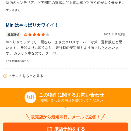
室内のインテリア、ドア開閉の質感など上質な車だと言うのがよく分かる。
マシオさん
Miniはやっぱりカワイイ！
4
総合評価
2021/11/18投稿
mini好きでファミリー層なら、まさにクロスオーバー が第一選択肢だと思
います。 R60よりも広くなり、走行時の安定感もより向上したと思いま
す。 ガソリン車なので、クーパ…
The-music-ukさん
クチコミをもっと見る
この物件に関するお問い合わせ
無料
お問い合わせの内容を選択してください
販売店から最短即日、メールで返答！
来店予約をする