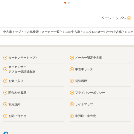
ページトップへ
中古車トップ
中古車検索：メーカー一覧
ミニの中古車
ミニクロスオーバーの中古車
ミニク
カーセンサートップへ
メーカー認定中古車
カーセンサー
中古車リース
アフター保証対象車
お気に入り
閲覧履歴
問合わせ履歴
プライバシーポリシー
利用規約
サイトマップ
お問い合わせ
車買取・車査定