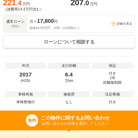
221
207
.4
.0
万円
万円
（諸費用
14.4
万円含む）
17,800
通常ローン
月々
円
詳細を見る
（税込）
頭金
44.50
万円・
10
年（
120
回払い）
ローンについて相談する
年式
走行距離
保証
付き
2017
6.4
2年
(H29)
万
km
距離無制限
車検有無
修復歴
法定整備
車検整備付
なし
付き
この物件に関するお問い合わせ
無料
お問い合わせの内容を選択してください