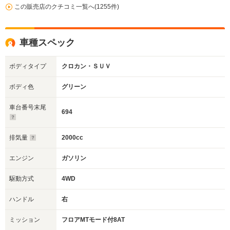
この販売店のクチコミ一覧へ(1255件)
車種スペック
ボディタイプ
クロカン・ＳＵＶ
ボディ色
グリーン
車台番号末尾
694
排気量
2000cc
エンジン
ガソリン
駆動方式
4WD
ハンドル
右
ミッション
フロアMTモード付8AT