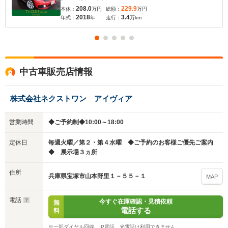
208.0
229.9
本体：
万円
総額：
万円
2018
3.4
年式：
年
走行：
万km
中古車販売店情報
株式会社ネクストワン アイヴィア
入力途中の情報を保存しますか？
営業時間
◆ご予約制◆10:00～18:00
※次回問い合わせをする際に自動入力されます
定休日
毎週火曜／第２・第４水曜 ◆ご予約のお客様ご優先ご案内
※保存された情報は
90
日で破棄されます
◆ 展示場３ヵ所
住所
いいえ
はい
兵庫県宝塚市山本野里１－５５－１
MAP
電話
今すぐ在庫確認・見積依頼
無
電話する
料
※一部ダイヤル回線、IP電話、光電話は利用できません