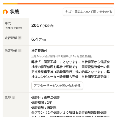
状態
キズ・凹みについて問い合わせる
年式
2017
(H29)
年
(初年度登録年)
走行距離
6.4
万km
法定整備
法定整備付
法定24ヶ月点検整備付※商用車は12ヶ月点検整備付
弊社「 認証工場 」となります。自社保証から保証会
社様の保証修理も弊社で可能です！国家資格整備士の規
定点検整備実施（記録簿発行）後の納車となります。弊
社はコンピューター診断機も完備！自社認証工場完備！
アフターサービスを問い合わせる
保証
保証付：販売店保証
保証期間：2年
保証距離：無制限
全プラン【２年保証／１０項目＆走行距離無制限保証