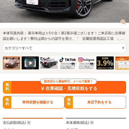
本体写真内容：
展示車両は１5０台！第2展示場ございます！ご来店前に在庫確
認お願いします！弊社は国からの認可を受け、「 近畿陸運局認証工場 」を
取得してお…
販売店から最短即日、メールで返答！
無
在庫確認・見積依頼をする
料
無
無
車両状態を確認する
来店予約をする
料
料
支払総額(税込)
本体価格(税込)