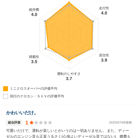
走行性
維持費
4.0
4.0
居住性
積載性
3.9
3.5
運転のしやすさ
3.7
ミニクロスオーバーの評価平均
現行のクロカン・ＳＵＶの評価平均
かわいいだけ。
1
総合評価
2025/07/06投稿
可愛いだけで、運転が楽しいとかいうのは一切ありません。 また、ディー
ゼルのエンジン音も正直うるさく(心地よいディーゼル音ではない)、燃費も