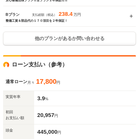
安心整備点検プラン☆全プラン２年保証付☆
238.4
万円
Bプラン
支払総額（税込）
整備工賃＆部品代の１７０項目を２年保証！
他のプランがあるか問い合わせる
ローン支払い（参考）
17,800
通常ローン
月々
円
実質年率
3.9
%
初回
20,957
円
お支払い額
頭金
445,000
円