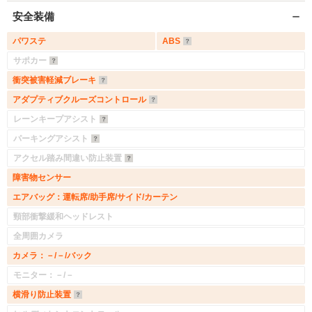
安全装備
パワステ
ABS
サポカー
衝突被害軽減ブレーキ
アダプティブクルーズコントロール
レーンキープアシスト
パーキングアシスト
アクセル踏み間違い防止装置
障害物センサー
エアバッグ：運転席/助手席/サイド/カーテン
頸部衝撃緩和ヘッドレスト
全周囲カメラ
カメラ：－/－/バック
モニター：－/－
横滑り防止装置