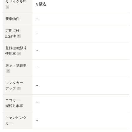
リサイクル料
リ済込
新車物件
－
定期点検
○
記録簿
登録
済未
(届出)
－
使用車
展示・試乗車
－
レンタカー
－
アップ
エコカー
－
減税対象車
キャンピング
－
カー