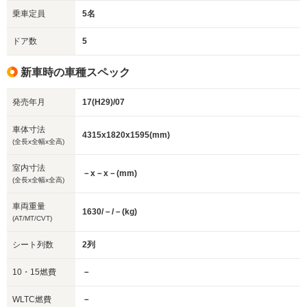
乗車定員
5名
ドア数
5
新車時の車種スペック
発売年月
17(H29)/07
車体寸法
4315x1820x1595(mm)
(全長x全幅x全高)
室内寸法
－x－x－(mm)
(全長x全幅x全高)
車両重量
1630/－/－(kg)
(AT/MT/CVT)
シート列数
2列
10・15燃費
－
WLTC燃費
－