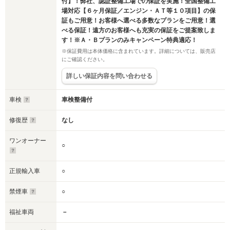
付】！弊社、認証整備工場での保証を実施！全国整備工
場対応【６ヶ月保証／エンジン・ＡＴ等１０項目】の保
証もご用意！お客様へ選べる多数なプランをご用意！選
べる保証！遠方のお客様へも充実の保証をご提案致しま
す！※Ａ・Ｂプランのみキャンペーン特典適応！
※保証費用は本体価格に含まれています。詳細については、販売店
にご確認ください。
詳しい保証内容を問い合わせる
車検
車検整備付
修復歴
なし
ワンオーナー
○
正規輸入車
○
禁煙車
○
福祉車両
－