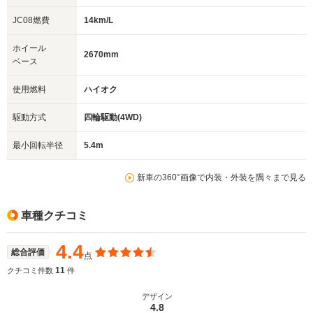
JC08燃費
14km/L
ホイール
2670mm
ベース
使用燃料
ハイオク
駆動方式
四輪駆動(4WD)
最小回転半径
5.4m
新車の360°画像で内装・外装を隅々まで見る
車種クチコミ
4.4
総合評価
点
11
クチコミ件数
件
デザイン
4.8