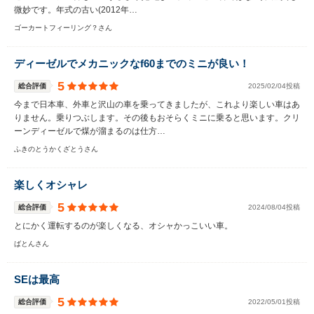
微妙です。年式の古い(2012年…
ゴーカートフィーリング？さん
ディーゼルでメカニックなf60までのミニが良い！
5
総合評価
2025/02/04投稿
今まで日本車、外車と沢山の車を乗ってきましたが、これより楽しい車はあ
りません。乗りつぶします。その後もおそらくミニに乗ると思います。クリ
ーンディーゼルで煤が溜まるのは仕方…
ふきのとうかくざとうさん
楽しくオシャレ
5
総合評価
2024/08/04投稿
とにかく運転するのが楽しくなる、オシャかっこいい車。
ばとんさん
SEは最高
5
総合評価
2022/05/01投稿