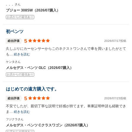
。。。さん
プジョー 308SW（2026/07購入）
お店からの返信あり
初ベンツ
5
総合評価
2026/07/17投稿
久しぶりにカーセンサーからこのネクストワンさんで車を買いましたがとて
も…
続きを読む
ケンタさん
メルセデス・ベンツ GLC（2026/07購入）
お店からの返信あり
はじめての遠方購入です。
5
総合評価
2026/07/15投稿
不安でしたが、親切丁寧な説明で好感が持てます。車庫証明申請も経験でき
ま…
続きを読む
フジクラさん
メルセデス・ベンツ Cクラスワゴン（2026/07購入）
お店からの返信あり