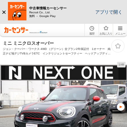
中古車情報カーセンサー
アプリで開く
Recruit Co., Ltd.
無料 － Google Play
履歴
お気に入り
メニュー
ミニ ミニクロスオーバー
ジョン・クーパー・ワークス 4WD （グリーン）全プラン2年保証付 1オーナー 純
正ナビ地デジTVBカメラETC インテリジェントセーフティー ヘッドアップディス
プレイ アンビエントライト パワーバックドア アダプティブクルコン シートヒ
ーター
1/49