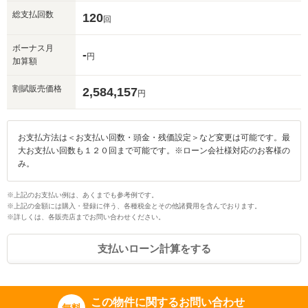
総支払回数
120
回
ボーナス月
-
円
加算額
割賦販売価格
2,584,157
円
お支払方法は＜お支払い回数・頭金・残価設定＞など変更は可能です。最
大お支払い回数も１２０回まで可能です。※ローン会社様対応のお客様の
み。
※上記のお支払い例は、あくまでも参考例です。
※上記の金額には購入・登録に伴う、各種税金とその他諸費用を含んでおります。
※詳しくは、各販売店までお問い合わせください。
支払いローン計算をする
この物件に関するお問い合わせ