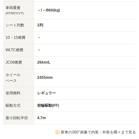
車両重量
－/－/960(kg)
(AT/MT/CVT)
シート列数
2列
10・15燃費
－
WLTC燃費
－
JC08燃費
26km/L
ホイール
2455mm
ベース
使用燃料
レギュラー
駆動方式
前輪駆動(FF)
最小回転半径
4.7m
新車の360°画像で内装・外装を隅々まで見る