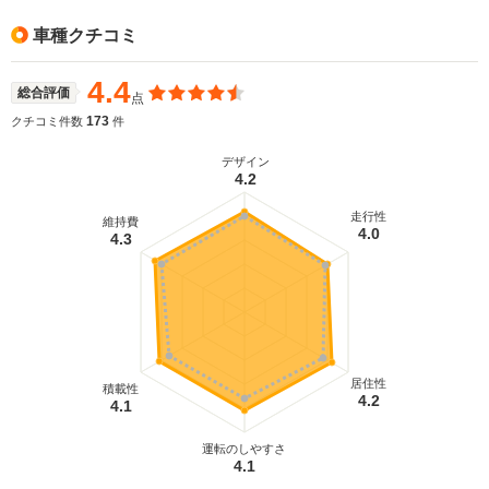
車種クチコミ
4.4
総合評価
点
173
クチコミ件数
件
デザイン
4.2
走行性
維持費
4.0
4.3
居住性
積載性
4.2
4.1
運転のしやすさ
4.1