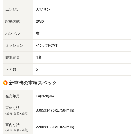
エンジン
ガソリン
駆動方式
2WD
ハンドル
右
ミッション
インパネCVT
乗車定員
4名
ドア数
5
新車時の車種スペック
発売年月
14(H26)/04
車体寸法
3395x1475x1750(mm)
(全長x全幅x全高)
室内寸法
2200x1350x1365(mm)
(全長x全幅x全高)