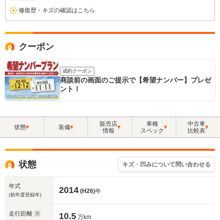
修復歴・キズの確認はこちら
クーポン
成約クーポン
商談前の画面のご提示で【希望ナンバー】プレゼ
ント！
販売店
車種
中古車
状態
装備
情報
スペック
比較表
状態
キズ・凹みについて問い合わせる
年式
2014
(H26)
年
(初年度登録年)
走行距離
10.5
万km