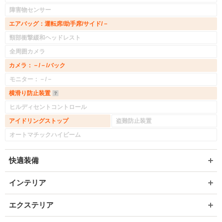
障害物センサー
エアバッグ：運転席/助手席/サイド/－
頸部衝撃緩和ヘッドレスト
全周囲カメラ
カメラ：－/－/バック
モニター：－/－
横滑り防止装置
ヒルディセントコントロール
アイドリングストップ
盗難防止装置
オートマチックハイビーム
快適装備
インテリア
エクステリア