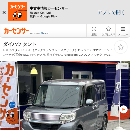
中古車情報カーセンサー
アプリで開く
Recruit Co., Ltd.
無料 － Google Play
履歴
お気に入り
メニュー
ダイハツ タント
660 カスタム RS SA （タングステングレーメタリック）ロッソモデロマフラー/9イ
ンチナビ/両側PSD/バックカメラ/前後ドラレコ/Bluetooth/CD/DVD/フルセグTV/LED
バルブ/スマートキー/衝突被害軽減ブレーキ/後付シートヒーター/社外グリル/オート
ライト/オートエアコン/
1/68