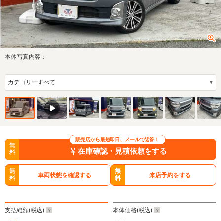
本体写真内容：
販売店から最短即日、メールで返答！
無
在庫確認・見積依頼をする
料
無
無
車両状態を確認する
来店予約をする
料
料
支払総額(税込)
本体価格(税込)