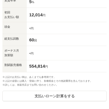
実質年率
5
%
初回
12,014
円
お支払い額
頭金
-
円
総支払回数
60
回
ボーナス月
-
円
加算額
割賦販売価格
554,814
円
※上記のお支払い例は、あくまでも参考例です。
※上記の金額には購入・登録に伴う、各種税金とその他諸費用を含んでおります。
※詳しくは、各販売店までお問い合わせください。
支払いローン計算をする