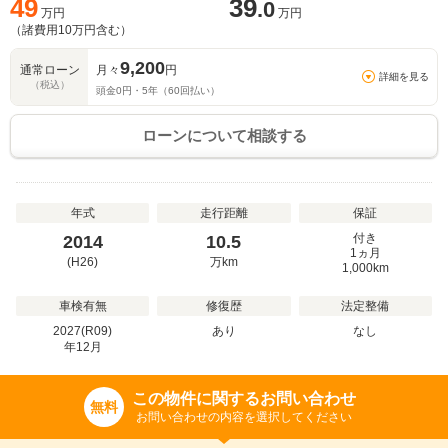
49
39
.0
万円
万円
（諸費用
10
万円含む）
9,200
通常ローン
月々
円
詳細を見る
（税込）
頭金
0
円・
5
年（
60
回払い）
ローンについて相談する
年式
走行距離
保証
付き
2014
10.5
1ヵ月
(H26)
万
km
1,000km
車検有無
修復歴
法定整備
2027(R09)
あり
なし
年
12
月
この物件に関するお問い合わせ
無料
お問い合わせの内容を選択してください