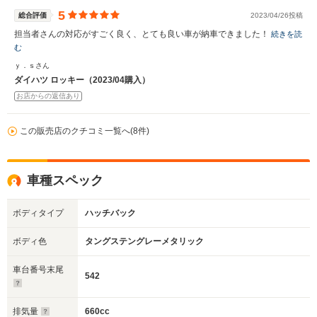
5
総合評価
2023/04/26投稿
担当者さんの対応がすごく良く、とても良い車が納車できました！
続きを読
む
ｙ．ｓさん
ダイハツ ロッキー（2023/04購入）
お店からの返信あり
この販売店のクチコミ一覧へ(8件)
車種スペック
ボディタイプ
ハッチバック
ボディ色
タングステングレーメタリック
車台番号末尾
542
排気量
660cc