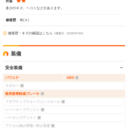
外装
多少のキズ、ヘコミなどがあります。
修復歴
有(Ａ)
修復歴・キズの確認はこちら
（検査日：2026/07/29）
装備
安全装備
パワステ
ABS
サポカー
衝突被害軽減ブレーキ
アダプティブクルーズコントロール
レーンキープアシスト
パーキングアシスト
アクセル踏み間違い防止装置