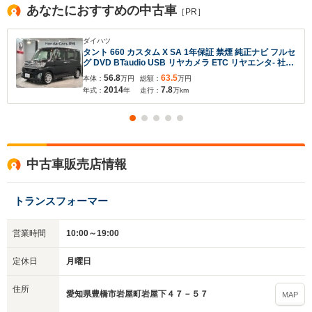
あなたにおすすめの中古車
［PR］
ダイハツ
タント 660 カスタム X SA 1年保証 禁煙 純正ナビ フルセ
グ DVD BTaudio USB リヤカメラ ETC リヤエンタ- 社外
ドラレコ フォグ LEDオ-トライト ロ-ル式サンシェ-ド リ
56.8
63.5
本体：
万円
総額：
万円
ヤ席シ-トスライド スマ-トキ- 衝突軽減 横滑り防止
2014
7.8
年式：
年
走行：
万km
中古車販売店情報
トランスフォーマー
営業時間
10:00～19:00
定休日
月曜日
住所
愛知県豊橋市岩屋町岩屋下４７－５７
MAP