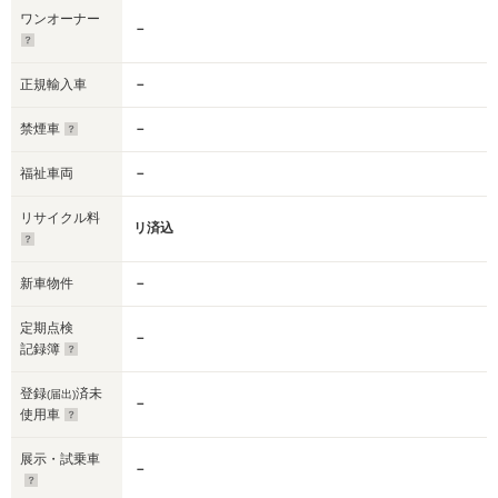
ワンオーナー
－
正規輸入車
－
禁煙車
－
福祉車両
－
リサイクル料
リ済込
新車物件
－
定期点検
－
記録簿
登録
済未
(届出)
－
使用車
展示・試乗車
－