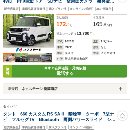
4WD 両側電動ドア SDナビ 全周囲カメラ 衝突被害
軽減 アダプティブクルーズ 禁煙車 前後ドラレコ
販売店保証
車両品質評価書付
購入プラン付
オンライン相談可
360°画像付
コーナーセンサー LEDヘッド ルーフレール ETC
純正15インチアルミ Bluetooth フルセグ
支払総額
本体価格
172.
165.
9
5
万円
万円
13,700
通常ローン
月々
円
年式
2023
年
走行
2.9
万km
車検
'26/11
修復
なし
保証
保証付
整備
法定整備付
住所
新潟県新潟市南区
今すぐ在庫確認・見積依頼
無
電話する
料
販売店：
ネクステージ 新潟南店
ダイハツ
タント 660 カスタム RS SAIII 禁煙車 ターボ 7型ナ
ビ フルセグTV Bluetooth 両側パワースライド シー
トヒーター スマートキー ETC LEDヘッドライト
販売店保証
車両品質評価書付
購入プラン付
オンライン相談可