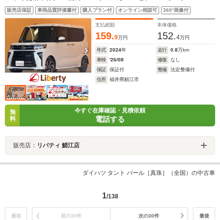
LEDヘッドライト フォグライト スマートキー プッシュス
販売店保証
車両品質評価書付
購入プラン付
オンライン相談可
360°画像付
タート アイドリングストップ 純正アルミホイール
支払総額
本体価格
159.
152.
9
4
万円
万円
年式
2024
年
走行
0.8
万km
車検
'26/08
修復
なし
保証
保証付
整備
法定整備付
住所
福井県鯖江市
今すぐ在庫確認・見積依頼
無
電話する
料
販売店：
リバティ 鯖江店
ダイハツ タント パール［真珠］（全国）の中古車
1
/138
最初
前の30件
次の30件
最後