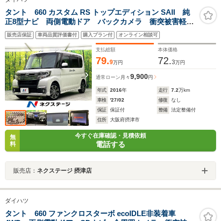
タント 660 カスタム RS トップエディション SAII 純
正8型ナビ 両側電動ドア バックカメラ 衝突被害軽減
システム 禁煙車 ハーフレザーシート ドラレコ ス
販売店保証
車両品質評価書付
購入プラン付
オンライン相談可
マートキー LEDヘッド ETC 純正15インチアルミ
オートライト オートエアコン
支払総額
本体価格
79.
72.
9
3
万円
万円
9,900
通常ローン
月々
円
年式
2016
年
走行
7.2
万km
車検
'27/02
修復
なし
保証
保証付
整備
法定整備付
住所
大阪府摂津市
今すぐ在庫確認・見積依頼
無
電話する
料
販売店：
ネクステージ 摂津店
ダイハツ
タント 660 ファンクロスターボ ecoIDLE非装着車