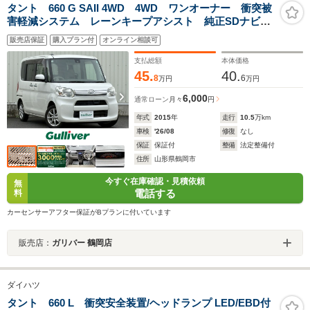
タント 660 G SAII 4WD 4WD ワンオーナー 衝突被
害軽減システム レーンキープアシスト 純正SDナビ
CD DVD BT フルセグ MSV バックカメラ ステ
販売店保証
購入プラン付
オンライン相談可
アリングスイッチ アイドリングストップ 純正14アル
ミホイール
支払総額
本体価格
45.
40.
8
6
万円
万円
6,000
通常ローン
月々
円
年式
2015
年
走行
10.5
万km
車検
'26/08
修復
なし
保証
保証付
整備
法定整備付
住所
山形県鶴岡市
今すぐ在庫確認・見積依頼
無
電話する
料
カーセンサーアフター保証がBプランに付いています
販売店：
ガリバー 鶴岡店
ダイハツ
タント 660 L 衝突安全装置/ヘッドランプ LED/EBD付