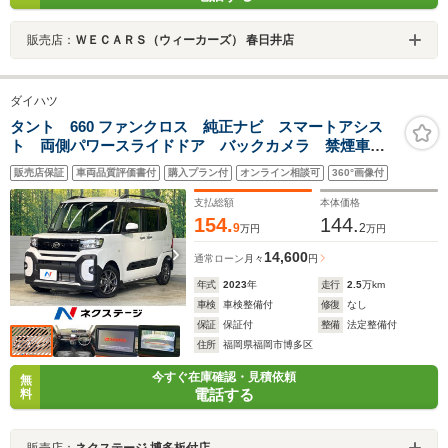
販売店：
ＷＥＣＡＲＳ（ウィーカーズ） 春日井店
ダイハツ
タント 660 ファンクロス 純正ナビ スマートアシス
ト 両側パワースライドドア バックカメラ 禁煙車
シートヒーター コーナーセンサー LEDヘッドライ
販売店保証
車両品質評価書付
購入プラン付
オンライン相談可
360°画像付
ト 電動パーキングブレーキ スマートキー ETC オ
ートハイビーム
支払総額
本体価格
154.
144.
9
2
万円
万円
14,600
通常ローン
月々
円
年式
2023
年
走行
2.5
万km
車検
車検整備付
修復
なし
保証
保証付
整備
法定整備付
住所
福岡県福岡市博多区
今すぐ在庫確認・見積依頼
無
電話する
料