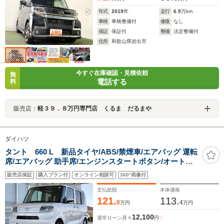
年式
2019
年
走行
6.9
万km
車検
車検整備付
修復
なし
保証
保証付
整備
法定整備付
住所
和歌山県岩出市
今すぐ在庫確認・見積依頼
無
電話する
料
販売店：
軽３９．８万円専門店 くるま だるまや
ダイハツ
タント 660 L 新品タイヤ/ABS/禁煙車/エアバッグ 運転
席/エアバッグ 助手席/エンジンスタートボタン/オートエ
アコン/パワーステアリング/オートライト/取扱説明書/パ
販売店保証
購入プラン付
オンライン相談可
360°画像付
ワードアロック/最大積載量350kg
支払総額
本体価格
121.
113.
8
4
万円
万円
12,100
通常ローン
月々
円