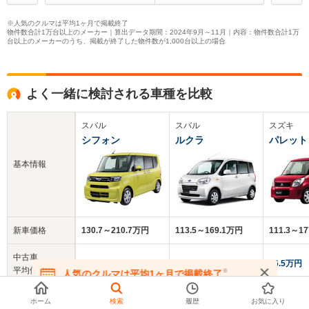
※人気のクルマは平均1ヶ月で掲載終了
物件数合計1万台以上のメーカー｜算出データ期間：2024年9月～11月｜内容：物件数合計1万
台以上のメーカーのうち、掲載が終了した物件数が1,000台以上の場合
よく一緒に検討される車種を比較
スバル
スバル
スズキ
シフォン
ルクラ
パレット
基本情報
新車価格
130.7～210.7万円
113.5～169.1万円
111.3～1
中古車
140万円
24.2万円
26.5万円
平均価格
※
人気のクルマは平均1ヶ月で掲載終了
在庫が無くなる前にお問い合わせください
クチコミ
-
3.8
3.9
ホーム
検索
履歴
お気に入り