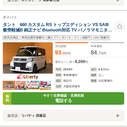
販売店：
ネクステージ 博多板付店
ダイハツ
タント 660 カスタム RS トップエディション VS SAIII
衝突軽減B 純正ナビ Bluetooth対応 TV パノラマモニター
両側自動ドア 運転席シートヒーター LEDヘッドライト フ
販売店保証
車両品質評価書付
購入プラン付
オンライン相談可
360°画像付
ォグライト 革巻きステアリング ETC スマートキー ハー
フレザーシート 純正アルミホイール
支払総額
本体価格
93.
84.
9
7
万円
万円
9,200
通常ローン
月々
円
年式
2019
年
走行
6.6
万km
車検
車検整備付
修復
なし
保証
保証付
整備
法定整備付
住所
大阪府貝塚市
今すぐ在庫確認・見積依頼
無
電話する
料
販売店：
リバティ 貝塚店