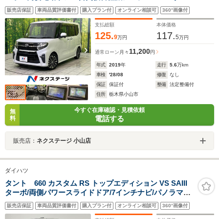
クルーズ 禁煙車 ハーフレザーシート ドラレコ コ
販売店保証
車両品質評価書付
購入プラン付
オンライン相談可
360°画像付
ーナーセンサー スマートキー LEDヘッド ビルトイ
ンETC
支払総額
本体価格
125.
117.
9
5
万円
万円
11,200
通常ローン
月々
円
年式
2019
年
走行
5.6
万km
車検
'28/08
修復
なし
保証
保証付
整備
法定整備付
住所
栃木県小山市
今すぐ在庫確認・見積依頼
無
電話する
料
販売店：
ネクステージ 小山店
ダイハツ
タント 660 カスタム RS トップエディション VS SAIII
ターボ/両側パワースライドドア/7インチナビ/パノラマモ
ニター/ドライブレコーダー/ETC/ハーフレザーシート/ス
販売店保証
車両品質評価書付
購入プラン付
オンライン相談可
360°画像付
マートアシスト/衝突回避支援ブレーキ/オートハイビー