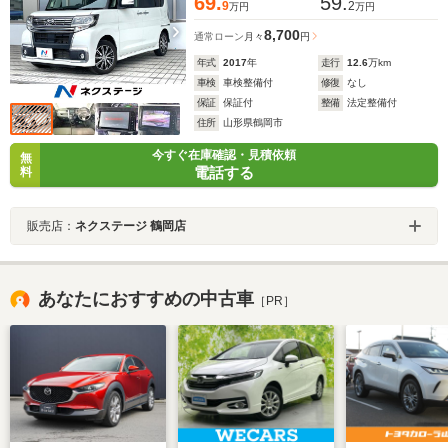
69.
59.
9
2
万円
万円
8,700
通常ローン
月々
円
年式
2017
年
走行
12.6
万km
車検
車検整備付
修復
なし
保証
保証付
整備
法定整備付
住所
山形県鶴岡市
今すぐ在庫確認・見積依頼
無
電話する
料
販売店：
ネクステージ 鶴岡店
あなたにおすすめの中古車
［PR］