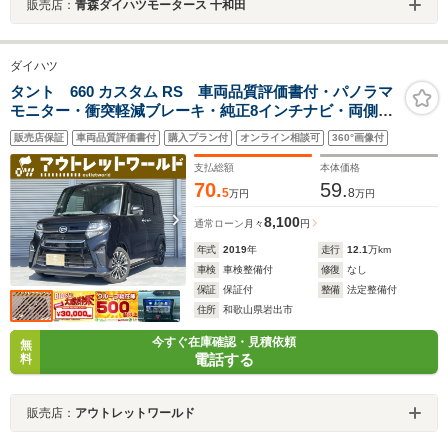
販売店：
青森ダイハツモータース 十和田
ダイハツ
タント 660 カスタム RS 車両品質評価書付・パノラマ
モニター・衝突軽減ブレーキ・純正8インチナビ・両側パ
ワースライドドア・バックカメラ・Bluetooth・フルセ
販売店保証
車両品質評価書付
購入プラン付
オンライン相談可
360°画像付
グ・ETC・バックカメラ・ステアリングスイッチ・LED
ヘッドライト・DVD・CD
支払総額
本体価格
70.
59.
5
8
万円
万円
8,100
通常ローン
月々
円
年式
2019
年
走行
12.1
万km
車検
車検整備付
修復
なし
保証
保証付
整備
法定整備付
住所
和歌山県岩出市
今すぐ在庫確認・見積依頼
無
電話する
料
販売店：
アウトレットワールド