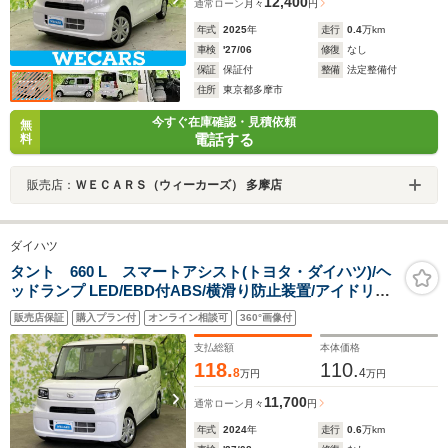
12,400
通常ローン
月々
円
年式
2025
年
走行
0.4
万km
車検
'27/06
修復
なし
保証
保証付
整備
法定整備付
住所
東京都多摩市
今すぐ在庫確認・見積依頼
無
電話する
料
販売店：
ＷＥＣＡＲＳ（ウィーカーズ） 多摩店
ダイハツ
タント 660 L スマートアシスト(トヨタ・ダイハツ)/ヘ
ッドランプ LED/EBD付ABS/横滑り防止装置/アイドリン
グストップ/禁煙車/エアバッグ 運転席/エアバッグ 助手席/
販売店保証
購入プラン付
オンライン相談可
360°画像付
エアバッグ サイド
支払総額
本体価格
118.
110.
8
4
万円
万円
11,700
通常ローン
月々
円
年式
2024
年
走行
0.6
万km