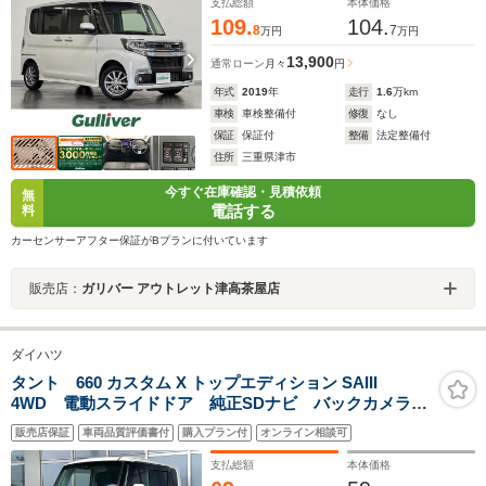
ム/LEDライト/シートヒーター
支払総額
本体価格
109.
104.
8
7
万円
万円
13,900
通常ローン
月々
円
年式
2019
年
走行
1.6
万km
車検
車検整備付
修復
なし
保証
保証付
整備
法定整備付
住所
三重県津市
今すぐ在庫確認・見積依頼
無
電話する
料
カーセンサーアフター保証がBプランに付いています
販売店：
ガリバー アウトレット津高茶屋店
ダイハツ
タント 660 カスタム X トップエディション SAIII
4WD 電動スライドドア 純正SDナビ バックカメラ
禁煙車 シートヒーター スマートキー LEDヘッド
販売店保証
車両品質評価書付
購入プラン付
オンライン相談可
ETC 純正14インチアルミ オートハイビーム オート
ライト オートエアコン Bluetooth
支払総額
本体価格