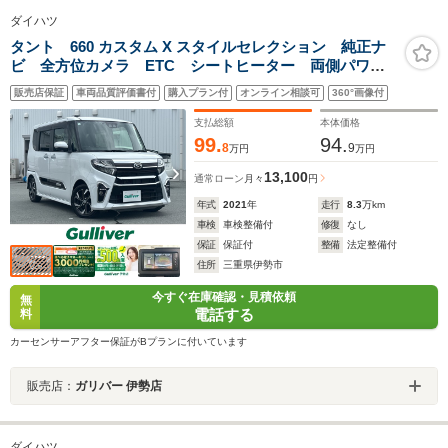
ダイハツ
タント 660 カスタム X スタイルセレクション 純正ナ
ビ 全方位カメラ ETC シートヒーター 両側パワー
スライドドア 衝突軽減システム コーナーセンサー
販売店保証
車両品質評価書付
購入プラン付
オンライン相談可
360°画像付
アイドリングストップ 純正フロアマット 純正14イン
チアルミホイール LEDヘッドライト
支払総額
本体価格
99.
94.
8
9
万円
万円
13,100
通常ローン
月々
円
年式
2021
年
走行
8.3
万km
車検
車検整備付
修復
なし
保証
保証付
整備
法定整備付
住所
三重県伊勢市
今すぐ在庫確認・見積依頼
無
電話する
料
カーセンサーアフター保証がBプランに付いています
販売店：
ガリバー 伊勢店
ダイハツ