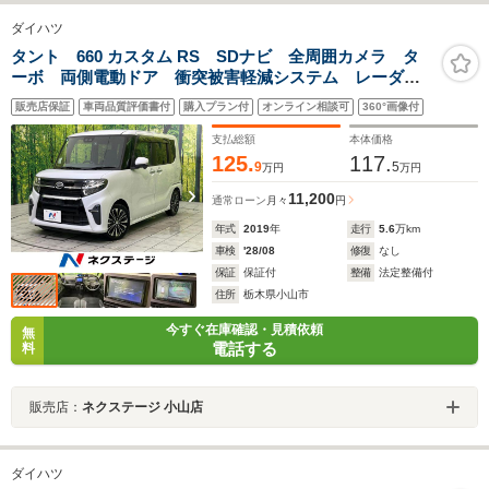
ダイハツ
タント 660 カスタム RS SDナビ 全周囲カメラ タ
ーボ 両側電動ドア 衝突被害軽減システム レーダー
クルーズ 禁煙車 ハーフレザーシート ドラレコ コ
販売店保証
車両品質評価書付
購入プラン付
オンライン相談可
360°画像付
ーナーセンサー スマートキー LEDヘッド ビルトイ
ンETC
支払総額
本体価格
125.
117.
9
5
万円
万円
11,200
通常ローン
月々
円
年式
2019
年
走行
5.6
万km
車検
'28/08
修復
なし
保証
保証付
整備
法定整備付
住所
栃木県小山市
今すぐ在庫確認・見積依頼
無
電話する
料
販売店：
ネクステージ 小山店
ダイハツ