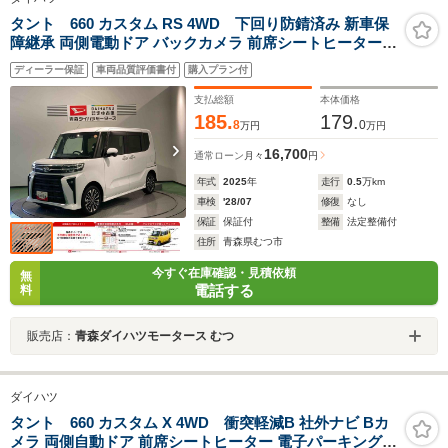
タント 660 カスタム RS 4WD 下回り防錆済み 新車保
障継承 両側電動ドア バックカメラ 前席シートヒーター
衝突被害軽減ブレーキ 障害物センサー
ディーラー保証
車両品質評価書付
購入プラン付
支払総額
本体価格
185.
179.
8
0
万円
万円
16,700
通常ローン
月々
円
年式
2025
年
走行
0.5
万km
車検
'28/07
修復
なし
保証
保証付
整備
法定整備付
住所
青森県むつ市
今すぐ在庫確認・見積依頼
無
電話する
料
販売店：
青森ダイハツモータース むつ
ダイハツ
タント 660 カスタム X 4WD 衝突軽減B 社外ナビ Bカ
メラ 両側自動ドア 前席シートヒーター 電子パーキング