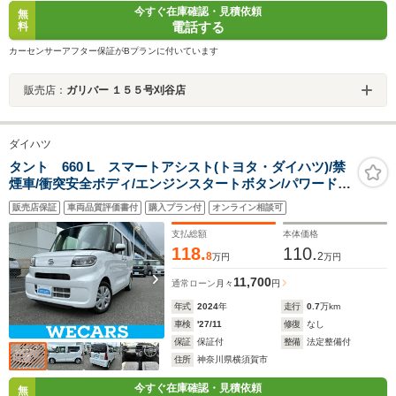
今すぐ在庫確認・見積依頼
無
電話する
料
カーセンサーアフター保証がBプランに付いています
販売店：
ガリバー １５５号刈谷店
ダイハツ
タント 660 L スマートアシスト(トヨタ・ダイハツ)/禁
煙車/衝突安全ボディ/エンジンスタートボタン/パワードア
ロック/UVカットガラス/デュアルエアバッグ/間欠ワイパ
販売店保証
車両品質評価書付
購入プラン付
オンライン相談可
ー
支払総額
本体価格
118.
110.
8
2
万円
万円
11,700
通常ローン
月々
円
年式
2024
年
走行
0.7
万km
車検
'27/11
修復
なし
保証
保証付
整備
法定整備付
住所
神奈川県横須賀市
今すぐ在庫確認・見積依頼
無