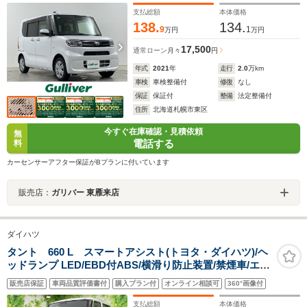
ドライト/オ
支払総額
本体価格
138.
134.
9
1
万円
万円
17,500
通常ローン
月々
円
年式
2021
年
走行
2.0
万km
車検
車検整備付
修復
なし
保証
保証付
整備
法定整備付
住所
北海道札幌市東区
今すぐ在庫確認・見積依頼
無
電話する
料
カーセンサーアフター保証がBプランに付いています
販売店：
ガリバー 東雁来店
ダイハツ
タント 660 L スマートアシスト(トヨタ・ダイハツ)/ヘ
ッドランプ LED/EBD付ABS/横滑り防止装置/禁煙車/エア
バッグ 運転席/エアバッグ 助手席/エアバッグ サイド/エン
販売店保証
車両品質評価書付
購入プラン付
オンライン相談可
360°画像付
ジンスタートボタン
支払総額
本体価格