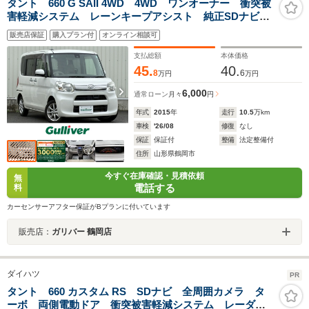
タント 660 G SAII 4WD 4WD ワンオーナー 衝突被
害軽減システム レーンキープアシスト 純正SDナビ
CD DVD BT フルセグ MSV バックカメラ ステ
販売店保証
購入プラン付
オンライン相談可
アリングスイッチ アイドリングストップ 純正14アル
ミホイール
支払総額
本体価格
45.
40.
8
6
万円
万円
6,000
通常ローン
月々
円
年式
2015
年
走行
10.5
万km
車検
'26/08
修復
なし
保証
保証付
整備
法定整備付
住所
山形県鶴岡市
今すぐ在庫確認・見積依頼
無
電話する
料
カーセンサーアフター保証がBプランに付いています
販売店：
ガリバー 鶴岡店
ダイハツ
PR
タント 660 カスタム RS SDナビ 全周囲カメラ タ
ーボ 両側電動ドア 衝突被害軽減システム レーダー