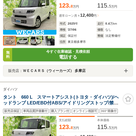
123.
115.
8
5
万円
万円
12,400
通常ローン
月々
円
年式
2025
年
走行
0.4
万km
車検
'27/06
修復
なし
保証
保証付
整備
法定整備付
住所
東京都多摩市
今すぐ在庫確認・見積依頼
無
電話する
料
販売店：
ＷＥＣＡＲＳ（ウィーカーズ） 多摩店
ダイハツ
タント 660 L スマートアシスト(トヨタ・ダイハツ)/ヘ
ッドランプ LED/EBD付ABS/アイドリングストップ/禁煙
車/エアバッグ 運転席/エアバッグ 助手席/パワーウインド
販売店保証
車両品質評価書付
購入プラン付
オンライン相談可
360°画像付
ウ/エンジンスタートボタン
支払総額
本体価格
123.
115.
8
5
万円
万円