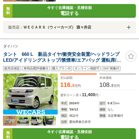
今すぐ在庫確認・見積依頼
無
電話する
料
販売店：
ＷＥＣＡＲＳ（ウィーカーズ） 酒々井店
ダイハツ
タント 660 L 新品タイヤ/衝突安全装置/ヘッドランプ
LED/アイドリングストップ/禁煙車/エアバッグ 運転席/エ
アバッグ 助手席/パワーウインドウ/エンジンスタートボタ
販売店保証
車両品質評価書付
購入プラン付
オンライン相談可
360°画像付
ン/オートエアコン
支払総額
本体価格
116.
108.
8
8
万円
万円
11,400
通常ローン
月々
円
年式
2024
年
走行
0.8
万km
車検
'26/12
修復
なし
保証
保証付
整備
法定整備付
住所
愛知県春日井市
今すぐ在庫確認・見積依頼
無
電話する
料