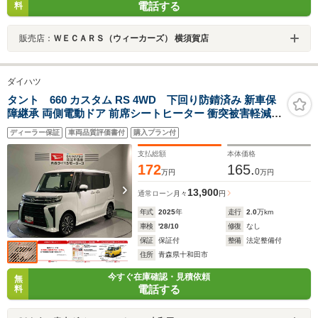
電話する
料
販売店：
ＷＥＣＡＲＳ（ウィーカーズ） 横須賀店
ダイハツ
タント 660 カスタム RS 4WD 下回り防錆済み 新車保
障継承 両側電動ドア 前席シートヒーター 衝突被害軽減ブ
レーキ 障害物センサー
ディーラー保証
車両品質評価書付
購入プラン付
支払総額
本体価格
172
165.
0
万円
万円
13,900
通常ローン
月々
円
年式
2025
年
走行
2.0
万km
車検
'28/10
修復
なし
保証
保証付
整備
法定整備付
住所
青森県十和田市
今すぐ在庫確認・見積依頼
無
電話する
料