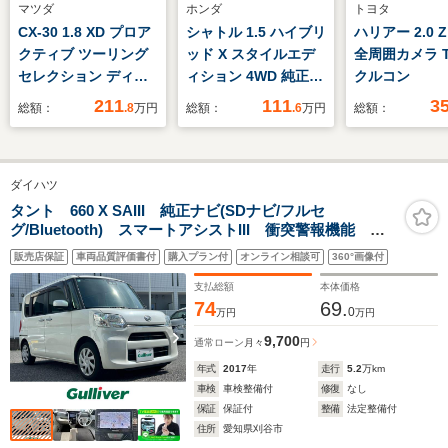
マツダ
ホンダ
トヨタ
CX-30 1.8 XD プロア
シャトル 1.5 ハイブリ
ハリアー 2.0 
クティブ ツーリング
ッド X スタイルエデ
全周囲カメラ T
セレクション ディー
ィション 4WD 純正
クルコン
ゼルターボ マツダ認
SDナビ/衝突安全装置/
211
111
3
総額：
.8
万円
総額：
.6
万円
総額：
定中古車
シート ハーフレザー/
ヘッドランプ
LED/Bluetooth接
ダイハツ
続/ETC/EBD付ABS/横
滑り防止装置/アイド
タント 660 X SAIII 純正ナビ(SDナビ/フルセ
グ/Bluetooth) スマートアシストIII 衝突警報機能 衝
リングストップ/バッ
突回避支援ブレーキ機能 誤発進抑制制御機能 車線逸
クモニター/フルセグ
販売店保証
車両品質評価書付
購入プラン付
オンライン相談可
360°画像付
脱警報機能 オートハイビーム
TV/DVD
支払総額
本体価格
74
69.
0
万円
万円
9,700
通常ローン
月々
円
年式
2017
年
走行
5.2
万km
車検
車検整備付
修復
なし
保証
保証付
整備
法定整備付
住所
愛知県刈谷市