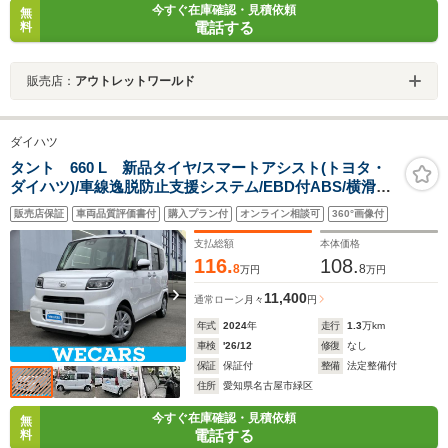
今すぐ在庫確認・見積依頼
無
電話する
料
販売店：
アウトレットワールド
ダイハツ
タント 660 L 新品タイヤ/スマートアシスト(トヨタ・
ダイハツ)/車線逸脱防止支援システム/EBD付ABS/横滑り
防止装置/アイドリングストップ/禁煙車/エアバッグ 運転
販売店保証
車両品質評価書付
購入プラン付
オンライン相談可
360°画像付
席/エアバッグ 助手席/パワーウインドウ
支払総額
本体価格
116.
108.
8
8
万円
万円
11,400
通常ローン
月々
円
年式
2024
年
走行
1.3
万km
車検
'26/12
修復
なし
保証
保証付
整備
法定整備付
住所
愛知県名古屋市緑区
今すぐ在庫確認・見積依頼
無
電話する
料