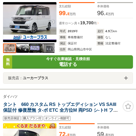
アイドリングストップ 純正15インチアルミ
支払総額
本体価格
99.
96.
8
4
万円
万円
19,700
通常ローン
月々
円
年式
2019
年
走行
4.9
万km
車検
車検整備付
修復
なし
保証
保証付
整備
法定整備付
住所
岡山県岡山市中区
今すぐ在庫確認・見積依頼
無
電話する
料
販売店：
ユーカープラス
ダイハツ
タント 660 カスタム RS トップエディション VS SAIII
保証付 修復歴無 タ-ボ ETC 全方位M 両PSD シ-トH フル
セグナビTV BT DVD LEDオ-トライト/フォグ Aハイビ-ム
販売店保証
購入プラン付
オンライン相談可
衝突軽減B ESC クリソナ Pスタ-ト Aストップ ステリモ
純正15AW オ-トミラ-格納 ハ-フレザ- Rサンシェ-ド
支払総額
本体価格
72.
59.
8
8
万円
万円