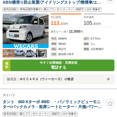
ABS/横滑り防止装置/アイドリングストップ/禁煙車/エア
バッグ 運転席/エアバッグ 助手席/エアバッグ サイド/パワ
販売店保証
車両品質評価書付
購入プラン付
オンライン相談可
360°画像付
ーウインドウ
支払総額
本体価格
113.
105.
8
8
万円
万円
11,000
通常ローン
月々
円
年式
2024
年
走行
0.7
万km
車検
'26/12
修復
なし
保証
保証付
整備
法定整備付
住所
愛知県小牧市
今すぐ在庫確認・見積依頼
無
電話する
料
販売店：
ＷＥＣＡＲＳ（ウィーカーズ） 小牧店
ダイハツ
タント 660 Xターボ 4WD ・パノラミックビューモニ
ター/バックカメラ・前席シートヒーター・片側パワース
ライドドア・レーダークルーズコントロール・エマージ
販売店保証
購入プラン付
オンライン相談可
360°画像付
ェンシーブレーキ・前後パーキングセンサー・LEDヘッ