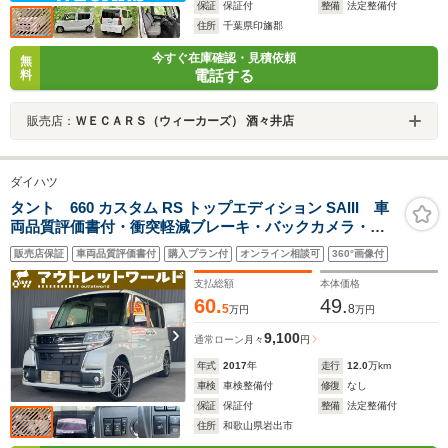
保証
保証付
整備
法定整備付
住所
千葉県印旛郡
今すぐ在庫確認・見積依頼
無
電話する
料
販売店：
ＷＥＣＡＲＳ（ウィーカーズ） 酒々井店
ダイハツ
タント 660 カスタム RS トップエディション SAIII 車
両品質評価書付・衝突軽減ブレーキ・バックカメラ・ナ
ビ・Bluetooth・シートヒーター・オートハイビーム・両
販売店保証
車両品質評価書付
購入プラン付
オンライン相談可
360°画像付
側パワースライドドア・プッシュスタート・DVD・CD・
オートエアコン・スマートアシスト
支払総額
本体価格
60.
49.
5
8
万円
万円
9,100
通常ローン
月々
円
年式
2017
年
走行
12.0
万km
車検
車検整備付
修復
なし
保証
保証付
整備
法定整備付
住所
和歌山県岩出市