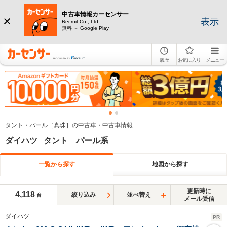
中古車情報カーセンサー
表示
Recruit Co., Ltd.
無料 － Google Play
履歴
お気に入り
メニュー
タント・パール［真珠］の中古車・中古車情報
ダイハツ タント パール系
一覧から探す
地図から探す
更新時に
4,118
絞り込み
並べ替え
台
メール受信
ダイハツ
PR