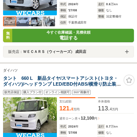
年式
2024
年
走行
0.6
万km
車検
'27/08
修復
なし
保証
保証付
整備
法定整備付
住所
千葉県成田市
今すぐ在庫確認・見積依頼
無
電話する
料
販売店：
ＷＥＣＡＲＳ（ウィーカーズ） 成田店
ダイハツ
タント 660 L 新品タイヤ/スマートアシスト(トヨタ・
ダイハツ)/ヘッドランプ LED/EBD付ABS/横滑り防止装
置/アイドリングストップ/禁煙車/エアバッグ 運転席/エア
販売店保証
購入プラン付
オンライン相談可
360°画像付
バッグ 助手席/衝突安全ボディ
支払総額
本体価格
121.
113.
8
4
万円
万円
12,100
通常ローン
月々
円
年式
2024
年
走行
0.7
万km
車検
'27/08
修復
なし