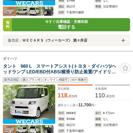
車検
'27/08
修復
なし
保証
保証付
整備
法定整備付
住所
千葉県印旛郡
今すぐ在庫確認・見積依頼
無
電話する
料
販売店：
ＷＥＣＡＲＳ（ウィーカーズ） 酒々井店
ダイハツ
タント 660 L スマートアシスト(トヨタ・ダイハツ)/ヘ
ッドランプ LED/EBD付ABS/横滑り防止装置/アイドリン
グストップ/禁煙車/エアバッグ 運転席/エアバッグ 助手席/
販売店保証
購入プラン付
オンライン相談可
360°画像付
衝突安全ボディ/パワーウインドウ
支払総額
本体価格
118.
110.
8
4
万円
万円
11,700
通常ローン
月々
円
年式
2024
年
走行
0.7
万km
車検
'27/08
修復
なし
保証
保証付
整備
法定整備付
住所
千葉県印旛郡