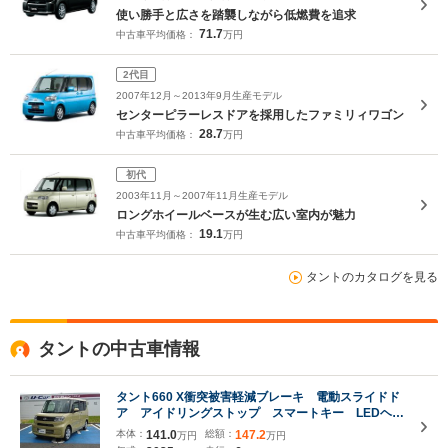
使い勝手と広さを踏襲しながら低燃費を追求
71.7
中古車平均価格：
万円
2代目
2007年12月～2013年9月生産モデル
センターピラーレスドアを採用したファミリィワゴン
28.7
中古車平均価格：
万円
初代
2003年11月～2007年11月生産モデル
ロングホイールベースが生む広い室内が魅力
19.1
中古車平均価格：
万円
タントのカタログを見る
タントの中古車情報
タント660 X衝突被害軽減ブレーキ 電動スライドド
ア アイドリングストップ スマートキー LEDヘッ
ドライト シートヒーター ベンチシート
本体：
141.0
総額：
147.2
万円
万円