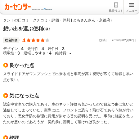
比較リスト
メニュー
タントの口コミ・クチコミ・評価・評判 | ともさんさん（京都府）
想い出を運ぶ便利car
4
総合評価
投稿日：
2026
年
02
月
07
日
4
4
3
デザイン :
走行性 :
居住性 :
3
4
-
積載性 :
運転しやすさ :
維持費 :
良かった点
スライドドアがワンプッシュで出来る点と車高が高く視野が広くて運転し易い
点が良い。
気になった点
認定中古車での購入であり、車のネット評価も良かったので目立つ傷は無いと
過信してしまっていた。実際には、フロントに恐らく飛び石であろう跡が付い
ており、悪化予防の修理に費用が掛かる旨の説明を受けた。事前に確認を怠っ
たのが悪いのであろうが、契約前に説明して頂ければ良かった。
総評