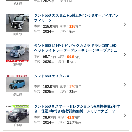
年式：
2025
走行：
6
年
km
栃木県
タント660 カスタム RS純正9インチDオーディオパノ
ラマモニタ
本体：
215.0
総額：
225
万円
万円
年式：
2024
走行：
5
年
km
岡山県
タント660 L社外ナビ バックカメラ ドラレコ前 LED
ヘッドライト レーダーブレーキ レーンキープアシス
ト パーキングセンサー サポカー スライドドア キーレ
本体：
95.7
総額：
99.8
万円
万円
スエントリー
年式：
2020
走行：
5
年
万km
茨城県
タント660 カスタム X
本体：
162.0
総額：
170
万円
万円
年式：
2025
走行：
23
年
km
愛知県
タント660 X スマートセレクション SA車検整備2年付
き 保証1年付き/走行距離無制 メモリーナビ ワン
セグ キーレス アイドリングストップ スマートア
本体：
39.0
総額：
42.8
万円
万円
シスト 衝突軽減ブレーキ 両側スライドドア 社外
年式：
2014
走行：
11.7
年
万km
14インチAW タイミングチェーン
千葉県