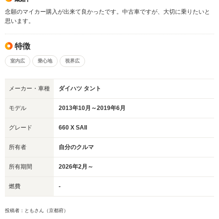
念願のマイカー購入が出来て良かったです。中古車ですが、大切に乗りたいと
思います。
特徴
室内広
乗心地
視界広
メーカー・車種
ダイハツ タント
モデル
2013年10月～2019年6月
グレード
660 X SAII
所有者
自分のクルマ
所有期間
2026年2月～
燃費
-
投稿者：ともさん（京都府）