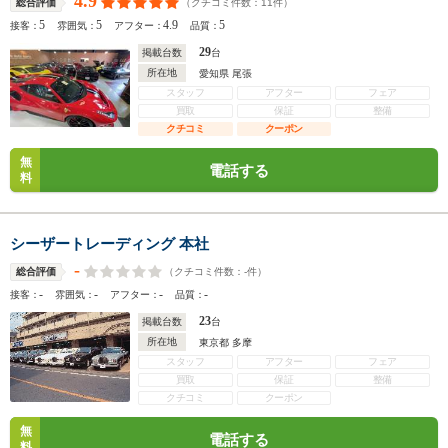
4.9
（クチコミ件数：
11
件）
総合評価
5
5
4.9
5
接客：
雰囲気：
アフター：
品質：
29
掲載台数
台
所在地
愛知県 尾張
スタッフ
アフター
フェア
買取
保証
整備
クチコミ
クーポン
無
電話する
料
シーザートレーディング 本社
-
（クチコミ件数：
-
件）
総合評価
-
-
-
-
接客：
雰囲気：
アフター：
品質：
23
掲載台数
台
所在地
東京都 多摩
スタッフ
アフター
フェア
買取
保証
整備
クチコミ
クーポン
無
電話する
料