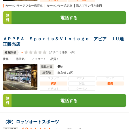
カーセンサーアフター保証車
カーセンサー認定車
購入プラン付き車両
無
電話する
料
ＡＰＰＥＡ Ｓｐｏｒｔｓ＆Ｖｉｎｔａｇｅ アピア ＪＵ適
正販売店
-
（クチコミ件数：
-
件）
総合評価
-
-
-
-
接客：
雰囲気：
アフター：
品質：
40
掲載台数
台
所在地
東京都 23区
スタッフ
アフター
フェア
買取
保証
整備
クチコミ
クーポン
無
電話する
料
（株）ロッソオートスポーツ