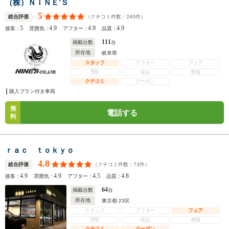
（株）ＮＩＮＥ’Ｓ
5
（クチコミ件数：
240
件）
総合評価
5
4.9
4.9
4.9
接客：
雰囲気：
アフター：
品質：
111
掲載台数
台
所在地
岐阜県
スタッフ
アフター
フェア
買取
保証
整備
クチコミ
クーポン
購入プラン付き車両
無
電話する
料
ｒａｃ ｔｏｋｙｏ
4.8
（クチコミ件数：
73
件）
総合評価
4.9
4.9
4.5
4.8
接客：
雰囲気：
アフター：
品質：
64
掲載台数
台
所在地
東京都 23区
スタッフ
アフター
フェア
買取
保証
整備
クチコミ
クーポン