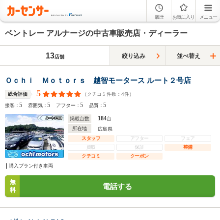
履歴
お気に入り
メニュー
ベントレー アルナージの中古車販売店・ディーラー
13
絞り込み
並べ替え
店舗
Ｏｃｈｉ Ｍｏｔｏｒｓ 越智モータース ルート２号店
5
（クチコミ件数：
4
件）
総合評価
5
5
5
5
接客：
雰囲気：
アフター：
品質：
184
掲載台数
台
所在地
広島県
スタッフ
アフター
フェア
買取
保証
整備
クチコミ
クーポン
購入プラン付き車両
無
電話する
料