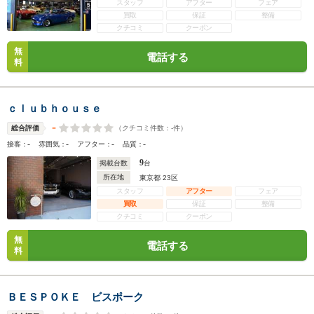
スタッフ
アフター
フェア
買取
保証
整備
クチコミ
クーポン
無
電話する
料
ｃｌｕｂｈｏｕｓｅ
-
（クチコミ件数：
-
件）
総合評価
-
-
-
-
接客：
雰囲気：
アフター：
品質：
9
掲載台数
台
所在地
東京都 23区
スタッフ
アフター
フェア
買取
保証
整備
クチコミ
クーポン
無
電話する
料
ＢＥＳＰＯＫＥ ビスポーク