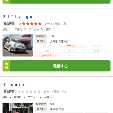
料
Ｆｉｆｔｙ ｇｏ
5
（クチコミ件数：
1
件）
総合評価
5
5
5
5
接客：
雰囲気：
アフター：
品質：
7
掲載台数
台
所在地
兵庫県 兵庫東部
スタッフ
アフター
フェア
買取
保証
整備
クチコミ
クーポン
無
電話する
料
７ ｃａｒｓ
-
（クチコミ件数：
-
件）
総合評価
-
-
-
-
接客：
雰囲気：
アフター：
品質：
5
掲載台数
台
所在地
東京都 23区