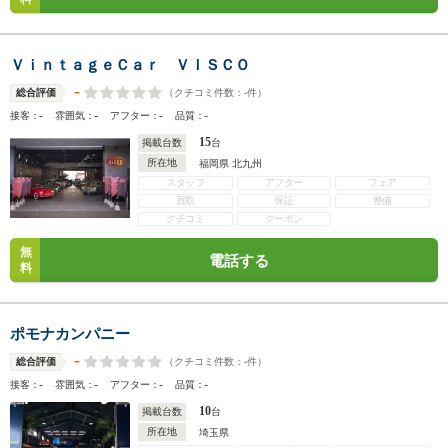
ＶｉｎｔａｇｅＣａｒ ＶＩＳＣＯ
-
（クチコミ件数：
-
件）
総合評価
-
-
-
-
接客：
雰囲気：
アフター：
品質：
15
掲載台数
台
所在地
福岡県 北九州
スタッフ
アフター
フェア
買取
保証
整備
クチコミ
クーポン
無
電話する
料
ポモナカンパニー
-
（クチコミ件数：
-
件）
総合評価
-
-
-
-
接客：
雰囲気：
アフター：
品質：
10
掲載台数
台
所在地
埼玉県