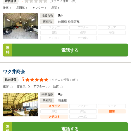
-
（クチコミ件数：
-
件）
総合評価
-
-
-
-
接客：
雰囲気：
アフター：
品質：
9
掲載台数
台
所在地
静岡県 静岡西部
スタッフ
アフター
フェア
買取
保証
整備
クチコミ
クーポン
無
電話する
料
ワク井商会
5
（クチコミ件数：
5
件）
総合評価
5
5
5
5
接客：
雰囲気：
アフター：
品質：
8
掲載台数
台
所在地
埼玉県
スタッフ
アフター
フェア
買取
保証
整備
クチコミ
クーポン
無
電話する