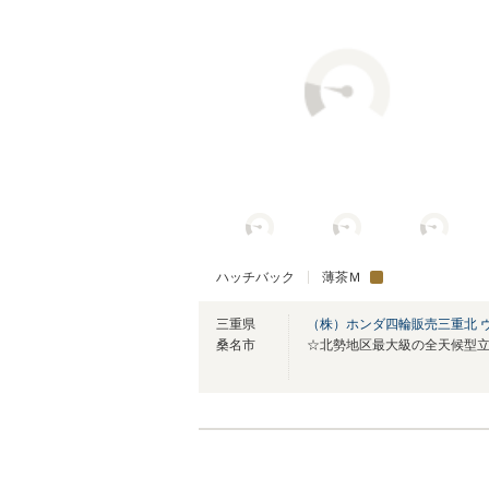
ハッチバック
薄茶Ｍ
三重県
（株）ホンダ四輪販売三重北 
桑名市