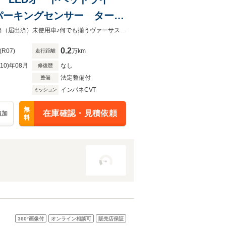
パーキングセンサー ターボ
ビーム スマートキー 純正
◇屋根付き展示場に２００台♪車選びはヴァーサス桑名◇◆新車・中古車・登録済（届出済）未使用車♪何でも揃うヴァーサス桑名店へ◆
0.2
(R07)
万km
走行距離
R10)年08月
なし
修復歴
法定整備付
整備
インパネCVT
ミッション
無
在庫確認・見積依頼
追加
料
360°
画像付
オンライン相談可
販売店保証