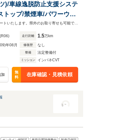
ハツ)/車線逸脱防止支援システ
グストップ/禁煙車/パワーウイ
お客様が安心してカーライフをお楽しみいただけるよう社員一同心を込めてサポートいたします。県外のお取り寄せも可能です！是非お気軽にご相談ください。
1.5
(R06)
万km
走行距離
R09)年08月
なし
修復歴
法定整備付
整備
インパネCVT
ミッション
無
在庫確認・見積依頼
追加
料
報
オンライン相談可
車両品質評価書付
販売店保証