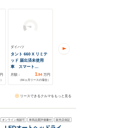
ダイハツ
ダイハツ
ダイハツ
ク
タント 660 X リミテ
タント 660 X メモリ
タント 660 
ッド 届出済未使用
ナビ・バックカメ
ナビ・バッ
車 スマート…
ラ・ETC・Bluet…
ラ・ETC・Bl
1
2
円
月額：
.94
万円
月額：
.90
万円
月額：
合）
（
84
ヵ月リースの場合）
（
60
ヵ月リースの場合）
（
60
ヵ月リ
リースできるクルマをもっと見る
オンライン相談可
車両品質評価書付
販売店保証
ス LEDオートヘッドライ