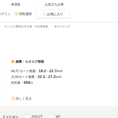
車買取
お役立ち記事
ログイン
閲覧履歴
お気に入り
タント(三重県)の中古車・中古車情報
サイトマップ
燃費・カタログ情報
18.2
22.7
WLTCモード燃費：
～
km/l
22.3
27.2
JC08モード燃費：
～
km/l
658
排気量：
cc
詳しく見る
ミッション
AT/CVT
MT