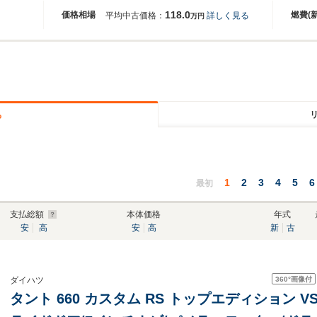
118.0
価格相場
燃費(
平均中古価格：
詳しく見る
万円
る
1
2
3
4
5
6
最初
支払総額
本体価格
年式
安
高
安
高
新
古
360°
画像付
ダイハツ
タント 660 カスタム RS トップエディション VS