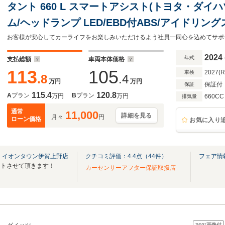
タント 660 L スマートアシスト(トヨタ・ダイ
ム/ヘッドランプ LED/EBD付ABS/アイドリン
ンドウ/エンジンスタートボタン
2024
年式
支払総額
車両本体価格
113
105
2027(
車検
.8
.4
万円
万円
保証付
保証
115.4
120.8
A
プラン
B
プラン
万円
万円
660CC
排気量
通常
11,000
詳細を見る
月々
円
ローン価格
お気に入り
 イオンタウン伊賀上野店
クチコミ評価：
4.4
点（
44
件）
フェア情
ートさせて頂きます！
カーセンサーアフター保証取扱店
360°
画像付