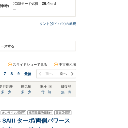
26.4
JC08モード燃費：
km/l
新車時)
---
タント(ダイハツ)の燃費
リースする
スライドショーで見る
中古車相場
7
8
9
前へ
次へ
最後
走行距離
排気量
車検
修復歴
多
少
多
少
付
無
無
有
オンライン相談可
車両品質評価書付
販売店保証
 SAIII ターボ/両側パワース