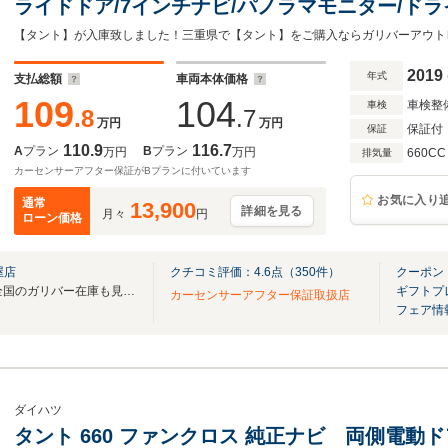
ライドドア/7インチナビ/パノラマモニター/ドラ
レザーシート/スマートアシスト/衝突回避支援ブ
【タント】が入庫致しました！三重県で【タント】をご購入ならガリバーアウト
ム/LEDライト/シートヒーター
2019
年式
支払総額
車両本体価格
109
104
車検整
車検
.8
.7
万円
万円
保証付
保証
110.9
116.7
A
プラン
B
プラン
万円
万円
660CC
排気量
カーセンサーアフター保証がBプランに付いています
お気に入り
通常
13,900
詳細を見る
月々
円
ローン価格
屋店
クチコミ評価：
4.6
点（
350
件）
クーポン
無料電話は24時間ご案内！！全国のガリバー在庫も見たい方は一括照会が可能です！
ギフトプ
カーセンサーアフター保証取扱店
フェア情
ダイハツ
タント 660 ファンクロス 純正ナビ 両側電