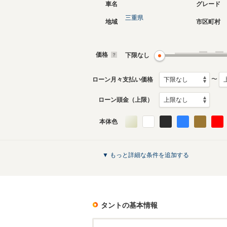
車名
グレード
三重県
地域
市区町村
現行
3代目
2019年7月～生産中
2013年1
生産モデ
価格
下限なし
タントのカタログを見る
〜
ローン月々支払い価格
ローン頭金（上限）
本体色
▼ もっと詳細な条件を追加する
タント
の基本情報