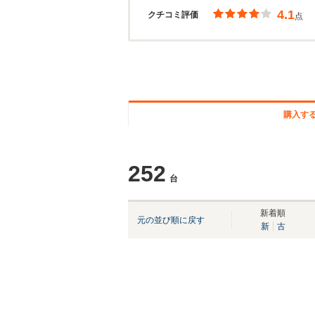
4.1
クチコミ評価
点
購入す
252
台
新着順
元の並び順に戻す
新
古