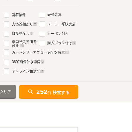
新着物件
未登録車
支払総額あり
メーカー系販売店
修復歴なし
クーポン付き
車両品質評価書
購入プラン付き
付き
カーセンサーアフター保証対象車
360
°画像付き車両
オンライン相談可
252
をクリア
台 検索する