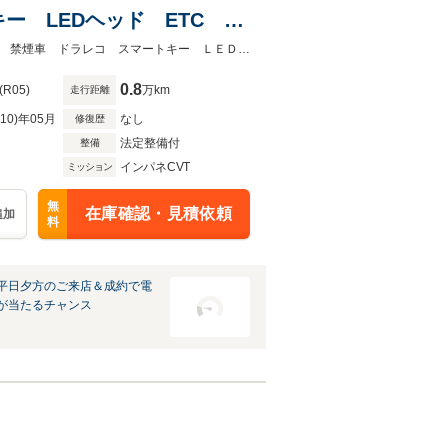
 LEDヘッド ETC 純
&エアコン Bluetooth
★グループ約３０，０００台の在庫から取り寄せ可能！★衝突被害軽減システム 禁煙車 ドラレコ スマートキー ＬＥＤヘッド ＥＴＣ 純正１４インチＡＷ
0.8
(R05)
万km
走行距離
R10)年05月
なし
修復歴
法定整備付
整備
インパネCVT
ミッション
無
在庫確認・見積依頼
追加
料
平日夕方のご来店＆成約で電
が当たるチャンス