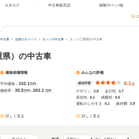
カタログ
中古車販売店
保険/ローン/他
中古車
全国のダイハツ
タントの中古車
タント(三重県)の中古車
重県）の中古車
価格相場情報
みんなの評価
4.1
152.1
総合評価
平均価格：
点
万円
35.5
263.1
価格帯：
万円～
万円
デザイン:
3.9
走行性:
3.7
居住性:
4.1
積載性:
4.0
運転のしやすさ:
4.1
維持費:
3.9
詳しく見る
詳しく見る