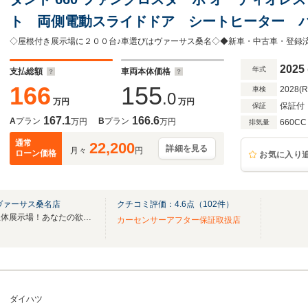
ト 両側電動スライドドア シートヒーター 
車 スマートアシスト Bカメラ オートハイ
AW スペアーキー
2025
年式
支払総額
車両本体価格
166
155
2028(
車検
.0
万円
万円
保証付
保証
167.1
166.6
A
プラン
B
プラン
万円
万円
660CC
排気量
通常
22,200
詳細を見る
月々
円
ローン価格
お気に入り
ヴァーサス桑名店
クチコミ評価：
4.6
点（
102
件）
☆北勢地区最大級の全天候型立体展示場！あなたの欲しい『１台』見つけてください！☆
カーセンサーアフター保証取扱店
ダイハツ