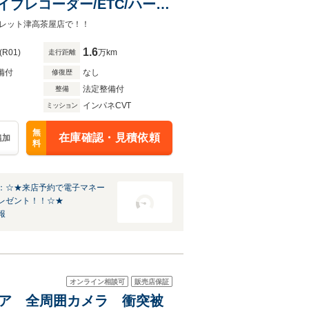
イブレコーダー/ETC/ハーフ
レーキ/オートハイビー
レット津高茶屋店で！！
1.6
(R01)
万km
走行距離
備付
なし
修復歴
法定整備付
整備
インパネCVT
ミッション
無
在庫確認・見積依頼
追加
料
：☆★来店予約で電子マネー
レゼント！！☆★
報
オンライン相談可
販売店保証
動ドア 全周囲カメラ 衝突被