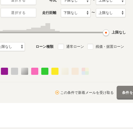
〜
年式
選択する
〜
走行距離
選択する
2代目
初代
0月～2019年6月
2007年12月～2013年9月
2003年11月～2007年11
ル
生産モデル
月生産モデル
上限なし
ローン種類
通常ローン
残価・据置ローン
この条件で新着メールを受け取る
条件