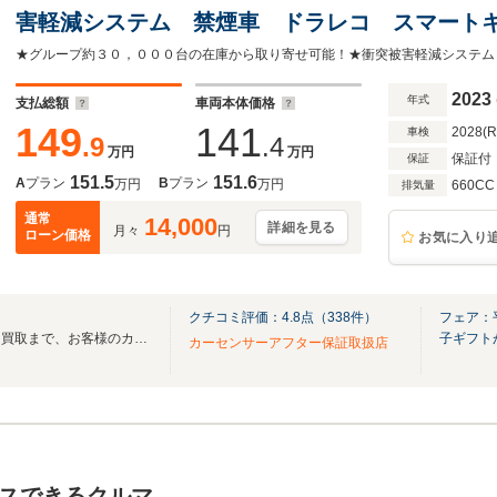
害軽減システム 禁煙車 ドラレコ スマートキー
正14インチAW クリアランスソナー オートライト
2023
年式
支払総額
車両本体価格
149
141
2028(
車検
.9
.4
万円
万円
保証付
保証
151.5
151.6
A
プラン
B
プラン
万円
万円
660CC
排気量
通常
14,000
詳細を見る
月々
円
ローン価格
お気に入り
クチコミ評価：
4.8
点（
338
件）
フェア：
損害保険、整備・点検・車検、買取まで、お客様のカーライフをトータルにサポート！！
子ギフト
カーセンサーアフター保証取扱店
スできるクルマ