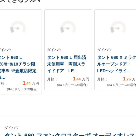
ダイハツ
ダイハツ
ダイハツ
ント 660 L
タント 660 L 届出済
タント 660 X ミラ
8/8~8/10チラシ限
未使用車 両側スラ
ルオープンドア・
定車※ ※倉敷店限定
イドドア LE…
LEDヘッドライ…
車…
1
1
月額：
.44
万円
月額：
.76
万
1
月額：
.44
万円
（
84
ヵ月リースの場合）
（
84
ヵ月リースの場
（
84
ヵ月リースの場合）
ダイハツ
タント 660 ファンクロスターボ オーディオレ