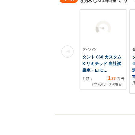
ダイハツ
タント 660 カスタム
タ
X リミテッド 当社試
※
乗車・ETC…
1
月額：
.77
万円
（
72
ヵ月リースの場合）