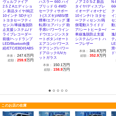
ヴェルファイア
ハスラー 660 ハイ
ノア 2.0 S-Z 新品
N
2.5 Z Aエディショ
ブリッド G 4WD
タイヤ/ディスプレ
6
ン 新品タイヤ/純正
セーフティサポー
イオーディオ+ナビ
ク
10インチ SDナビ/
ト(スズキ)/ABS/禁
10インチ/トヨタセ
イ
トヨタセーフティ
煙車/エアバッグ 運
ーフティセンス/両
セ
センス/車線逸脱防
転席/エアバッグ 助
側電動スライドド
動
止支援システム/ド
手席/パワーウイン
ア/シートヒーター/
ー
ライブレコーダー
ドウ/エンジンスタ
車線逸脱防止支援
逸
前後/ヘッドランプ
ートボタン/オート
システム/シート ハ
テ
LED/Bluetooth接
エアコン/パワース
ーフレザー
L
続/ETC/EBD付ABS
テアリング/パワー
滑
341.8
万円
本体：
ドアロック/UVカ
ド
247.6
万円
352.9
万円
本体：
総額：
ットガラス
259.9
万円
総額：
150.1
万円
本体：
158.9
万円
総額：
このお店の在庫