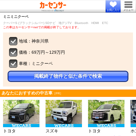
お気に入り
メニュー
ミニ
ミニクーペ
クーパーS (ブラックシルバー) SDナビ 地デジTV Bluetooth HDMI ETC
この車はカーセンサーnetでの掲載が終了しております。
地域：神奈川県
価格：69万円～129万円
車種：ミニクーペ
掲載終了物件と似た条件で検索
あなたにおすすめの中古車
［PR］
トヨタ
スズキ
トヨタ
ホ