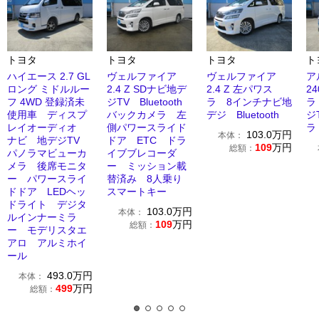
トヨタ
トヨタ
トヨタ
ト
ハイエース 2.7 GL
ヴェルファイア
ヴェルファイア
ア
ロング ミドルルー
2.4 Z SDナビ地デ
2.4 Z 左パワス
2
フ 4WD 登録済未
ジTV Bluetooth
ラ 8インチナビ地
ラ
使用車 ディスプ
バックカメラ 左
デジ Bluetooth
ジ
レイオーディオ
側パワースライド
ラ
103.0
万円
本体：
ナビ 地デジTV
ドア ETC ドラ
109
万円
総額：
パノラマビューカ
イブブレコーダ
メラ 後席モニタ
ー ミッション載
ー パワースライ
替済み 8人乗り
ドドア LEDヘッ
スマートキー
ドライト デジタ
103.0
万円
本体：
ルインナーミラ
109
万円
総額：
ー モデリスタエ
アロ アルミホイ
ール
493.0
万円
本体：
499
万円
総額：