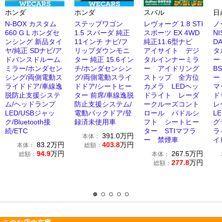
ホンダ
ホンダ
スバル
日
N-BOX カスタム
ステップワゴン
レヴォーグ 1.8 STI
ノ
660 G L ホンダセ
1.5 スパーダ 純正
スポーツ EX 4WD
N
ンシング 新品タイ
11インチ ナビ/フ
純正11.6型ナビ
D
ヤ/純正 SDナビ/ア
リップダウンモニ
アイサイト デジ
タ
ドバンスドルーム
ター 純正 15.6イン
タルインナーミラ
ー
ミラー/ホンダセン
チ/ホンダセンシン
ー アイドリング
B
シング/両側電動ス
グ/両側電動スライ
ストップ 全方位
ー
ライドドア/車線逸
ドドア/シートヒー
カメラ LEDヘッ
マ
脱防止支援システ
ター 前席/車線逸脱
ドライト レーダ
ド
ム/ヘッドランプ
防止支援システム/
ークルーズコント
レ
LED/USBジャッ
電動バックドア/登
ロール パドルシ
L
ク/Bluetooth接
録済未使用車
フト シートヒー
グ
続/ETC
ター STIマフラ
ラ
391.0
万円
本体：
ー 禁煙車
イ
83.2
万円
403.8
万円
本体：
総額：
94.9
万円
267.5
万円
総額：
本体：
277.8
万円
総額：