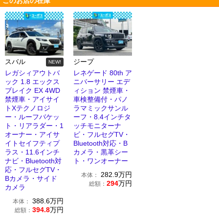
このお店の在庫
スバル
ジープ
NEW!
レガシィアウトバ
レネゲード 80th ア
ック 1.8 エックス
ニバーサリー エデ
ブレイク EX 4WD
ィション 禁煙車・
禁煙車・アイサイ
車検整備付・パノ
トXテクノロジ
ラマミックサンル
ー・ルーフバケッ
ーフ・8.4インチタ
ト・リアラダー・1
ッチモニターナ
オーナー・アイサ
ビ・フルセグTV・
イトセイフティプ
Bluetooth対応・B
ラス・11.6インチ
カメラ・黒革シー
ナビ・Bluetooth対
ト・ワンオーナー
応・フルセグTV・
282.9
万円
本体：
Bカメラ・サイド
294
万円
総額：
カメラ
388.6
万円
本体：
394.8
万円
総額：