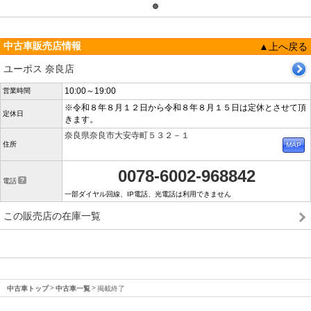
中古車販売店情報
▲上へ戻る
ユーポス 奈良店
10:00～19:00
営業時間
※令和８年８月１２日から令和８年８月１５日は定休とさせて頂
定休日
きます。
奈良県奈良市大安寺町５３２－１
住所
0078-6002-968842
電話
一部ダイヤル回線、IP電話、光電話は利用できません
この販売店の在庫一覧
中古車トップ
中古車一覧
掲載終了