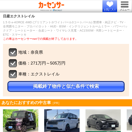
お気に入り
メニュー
日産
エクストレイル
1.5 G e-4ORCE 4WD (ブリリアントホワイトパール3コートパール) 禁煙車・純正ナビ・TV・
全周囲モニター・プロパイロット・HUD・BSM・インテリジェントルームミラー・パワーバッ
クドア・シートヒーター・合皮シート・ワイヤレス充電・AC1500W・R席シートヒーター・
ETC・スマートキ
この車はカーセンサーnetでの掲載が終了しております。
地域：奈良県
価格：271万円～505万円
車種：エクストレイル
掲載終了物件と似た条件で検索
あなたにおすすめの中古車
［PR］