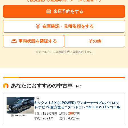
来店予約をする
在庫確認・見積依頼をする
車両状態を確認する
その他
※メールアドレスは販売店に公開されません
あなたにおすすめの中古車
［PR］
日産
キックス 1.2 X (e-POWER) ワンオーナー/プロパイロッ
ト/ナビTV/全方位モニター/ドラレコ/E T C /S O S コール
188.0
200
本体：
万円
総額：
万円
2021
4.2
年式：
年
走行：
万km