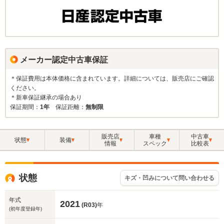
メーカー認定中古車保証
＊保証費用は本体価格に含まれています。詳細については、販売店にご確認
ください。
＊新車保証継承の場合あり
保証期間：
1年
保証距離：
無制限
販売店
車種
中古車
状態
装備
情報
スペック
比較表
状態
キズ・凹みについて問い合わせる
年式
2021
(R03)
年
(初年度登録年)