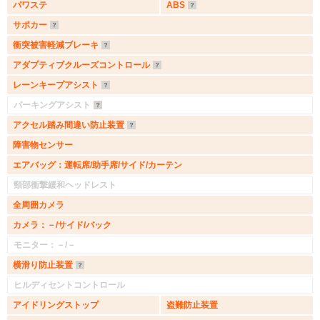
パワステ
ABS
サポカー
衝突被害軽減ブレーキ
アダプティブクルーズコントロール
レーンキープアシスト
パーキングアシスト
アクセル踏み間違い防止装置
障害物センサー
エアバッグ：運転席/助手席/サイド/カーテン
頸部衝撃緩和ヘッドレスト
全周囲カメラ
カメラ：－/サイド/バック
モニター：－/－
横滑り防止装置
ヒルディセントコントロール
アイドリングストップ
盗難防止装置