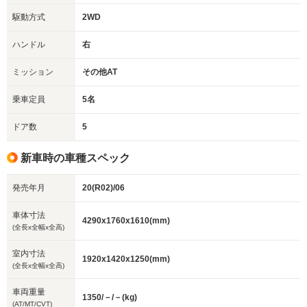
駆動方式
2WD
ハンドル
右
ミッション
その他AT
乗車定員
5名
ドア数
5
新車時の車種スペック
発売年月
20(R02)/06
車体寸法
4290x1760x1610(mm)
(全長x全幅x全高)
室内寸法
1920x1420x1250(mm)
(全長x全幅x全高)
車両重量
1350/－/－(kg)
(AT/MT/CVT)