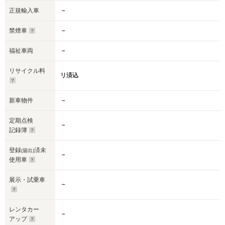
正規輸入車
－
禁煙車
－
福祉車両
－
リサイクル料
リ済込
新車物件
－
定期点検
－
記録簿
登録
済未
(届出)
－
使用車
展示・試乗車
－
レンタカー
－
アップ