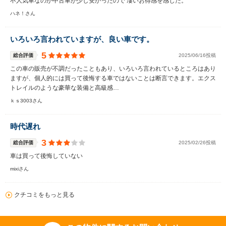
不人気車なのが中古車が少し安かったので 凄いお得感を感じた。
ハネ！さん
いろいろ言われていますが、良い車です。
5
総合評価
2025/06/16投稿
この車の販売が不調だったこともあり、いろいろ言われているところはあり
ますが、個人的には買って後悔する車ではないことは断言できます。エクス
トレイルのような豪華な装備と高級感…
ｋｓ3003さん
時代遅れ
3
総合評価
2025/02/26投稿
車は買って後悔していない
mixiさん
クチコミをもっと見る