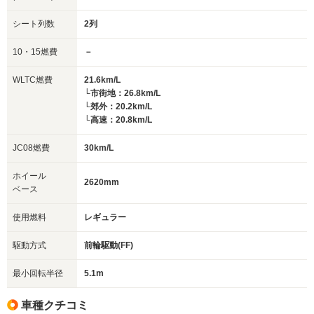
シート列数
2列
10・15燃費
－
WLTC燃費
21.6km/L
└市街地：26.8km/L
└郊外：20.2km/L
└高速：20.8km/L
JC08燃費
30km/L
ホイール
2620mm
ベース
使用燃料
レギュラー
駆動方式
前輪駆動(FF)
最小回転半径
5.1m
車種クチコミ