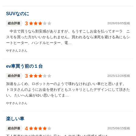
SUVなのに
3
総合評価
2026/03/05投稿
中古で買うなら割安感がありますが、もうすこしお金を払ってオーラ ニ
スモを買った方がいいかもしれません。買われるなら凍死を避ける為にもシ
ートヒーター、ハンドルヒーター、電…
やすさん２さん
ev車買う前の１台
3
総合評価
2025/12/26投稿
加速をふくめ、ロボットカーのようで壊れなければいい車だと思います。
トヨタさんのようにお金を使わずともスッキリとしたデザインにして頂きた
い。 たいへん歯がゆい思いをしてま…
やすさん２さん
楽しい車
4
総合評価
2025/08/15投稿