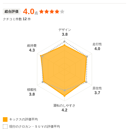
4.0
総合評価
点
12
クチコミ件数
件
デザイン
3.8
走行性
維持費
4.0
4.3
居住性
積載性
3.7
3.8
運転のしやすさ
4.2
キックスの評価平均
現行のクロカン・ＳＵＶの評価平均