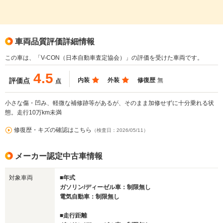
車両品質評価詳細情報
この車は、「V-CON（日本自動車査定協会）」の評価を受けた車両です。
4.5
内装
外装
修復歴
無
評価点
点
小さな傷・凹み、軽微な補修跡等があるが、そのまま加修せずに十分乗れる状
態。走行10万km未満
修復歴・キズの確認はこちら
（検査日：2026/05/11）
メーカー認定中古車情報
対象車両
■年式
ガソリン/ディーゼル車：制限無し
電気自動車：制限無し
■走行距離