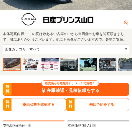
本体写真内容：
この度は数ある中古車の中から当店舗のお車を閲覧頂きまし
て、誠にありがとうございます。他にも画像がございますので、是非ご覧頂け
ればと思いま…
販売店から最短即日、メールで返答！
無
在庫確認・見積依頼をする
料
無
無
車両状態を確認する
来店予約をする
料
料
支払総額(税込)
本体価格(税込)