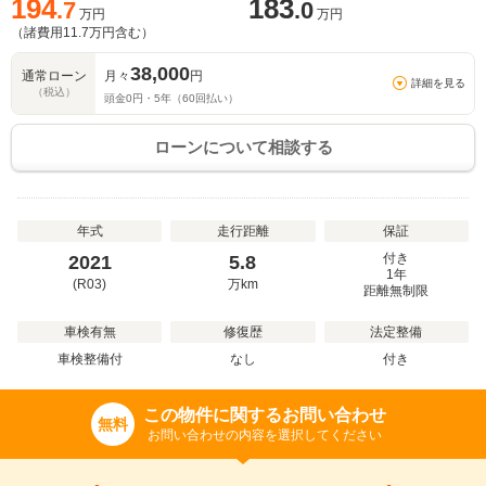
194
183
.7
.0
万円
万円
（諸費用
11.7
万円含む）
38,000
通常ローン
月々
円
詳細を見る
（税込）
頭金
0
円・
5
年（
60
回払い）
ローンについて相談する
年式
走行距離
保証
付き
2021
5.8
1年
(R03)
万
km
距離無制限
車検有無
修復歴
法定整備
車検整備付
なし
付き
この物件に関するお問い合わせ
無料
お問い合わせの内容を選択してください