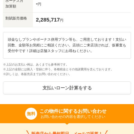
ボーナス月
-
円
加算額
割賦販売価格
2,285,717
入力途中の情報を保存しますか？
円
※次回問い合わせをする際に自動入力されます
※保存された情報は
90
日で破棄されます
頭金なしプランやボーナス併用プラン等も、ご用意しております！支払い
回数、金額等お気軽にご相談ください。店頭にご来店頂ければ、仮審査も
受付中です！詳細は店舗スタッフにお尋ねください。
いいえ
はい
※上記のお支払い例は、あくまでも参考例です。
※上記の金額には購入・登録に伴う、各種税金とその他諸費用を含んでおります。
※詳しくは、各販売店までお問い合わせください。
支払いローン計算をする
この物件に関するお問い合わせ
無料
お問い合わせの内容を選択してください
販売店から最短即日、メールで返答！