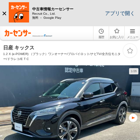
中古車情報カーセンサー
アプリで開く
Recruit Co., Ltd.
無料 － Google Play
履歴
お気に入り
メニュー
日産 キックス
1.2 X (e-POWER) （ブラック）ワンオーナー/プロパイロット/ナビTV/全方位モニタ
ー/ドラレコ/E T C
1/26