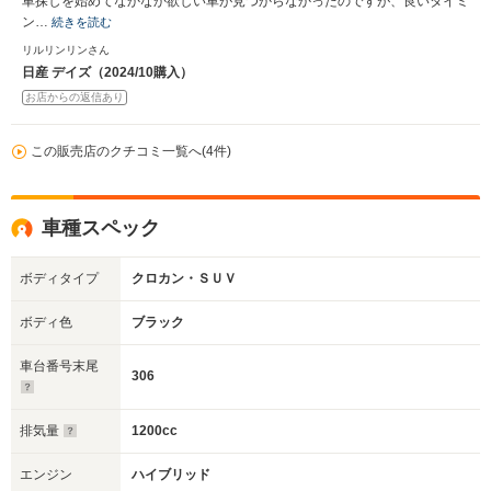
車探しを始めてなかなか欲しい車が見つからなかったのですが、良いタイミ
ン…
続きを読む
リルリンリンさん
日産 デイズ（2024/10購入）
お店からの返信あり
この販売店のクチコミ一覧へ(4件)
車種スペック
ボディタイプ
クロカン・ＳＵＶ
ボディ色
ブラック
車台番号末尾
306
排気量
1200cc
エンジン
ハイブリッド