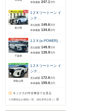
247.1
本体価格
万円
1.2 X ツートーン イ
ンテ…
149.6
支払総額
万円
香川県
134.6
本体価格
万円
1.2 X (e-POWER)…
149.9
支払総額
万円
139.9
本体価格
万円
千葉県
1.2 X ツートーン イ
ンテ…
172.6
支払総額
万円
和歌山県
159.6
本体価格
万円
キックスの中古車全てを見る
※消費税込み価格(一部、福祉車両を除く)