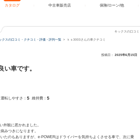
カタログ
中古車販売店
保険/ローン/他
キックスの口コミ
ックスの口コミ・クチコミ・評価・評判一覧
ｋｓ3003さんの車クチコミ
投稿日：
2025年6月15日
良い車です。
5
5
運転しやすさ：
維持費：
ぽい外観に惹かれました。
は病みつきになります。
ていたのもありますが、e-POWERはドライバーを気持ちよくさせる車で、次に乗