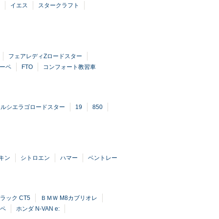
イエス
スタークラフト
フェアレディZロードスター
クーペ
FTO
コンフォート教習車
ムルシエラゴロードスター
19
850
キン
シトロエン
ハマー
ベントレー
ラック CT5
ＢＭＷ M8カブリオレ
ーペ
ホンダ N-VAN e: