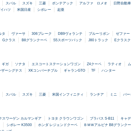
スバル
スズキ
三菱
ポンテアック
アルファ ロメオ
日野自動車
ダイハツ
米国日産
シボレー
起亜
ルタ
ヴァーサ
306ブレーク
DB9ヴォランテ
ブルーリボン
ゼファー
Gクラス
B8グランクーペ
S5スポーツバック
J80トラック
Eクラス
ギガ
ソナタ
エスコートステーションワゴン
Z4クーペ
ラティオ
ーザーシグナス
XKコンバーチブル
ギャランGTO
TF
ハンター
スバル
スズキ
三菱
米国インフィニティ
ランチア
ミニ
バー
クスワーゲン カルマンギア
トヨタ クラウンワゴン
ブラバス S-B11
キャデ
ム
シボレー K3500
ホンダ レジェンドクーペ
ＢＭＷアルピナ B8グランク