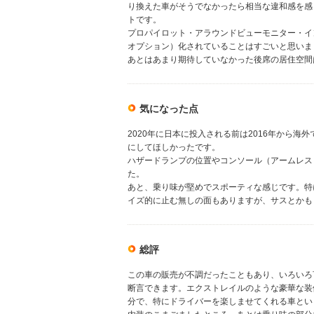
り換えた車がそうでなかったら相当な違和感を感
トです。
プロパイロット・アラウンドビューモニター・イ
オプション）化されていることはすごいと思いま
あとはあまり期待していなかった後席の居住空間
気になった点
2020年に日本に投入される前は2016年から
にしてほしかったです。
ハザードランプの位置やコンソール（アームレス
た。
あと、乗り味が堅めでスポーティな感じです。特
イズ的に止む無しの面もありますが、サスとかも
総評
この車の販売が不調だったこともあり、いろいろ
断言できます。エクストレイルのような豪華な装
分で、特にドライバーを楽しませてくれる車とい