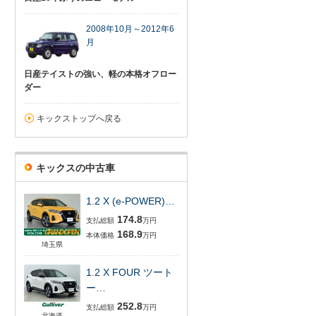
2008年10月～2012年6
月
日産テイストの強い、軽の本格オフロー
ダー
キックストップへ戻る
キックスの中古車
1.2 X (e-POWER)…
174.8
支払総額
万円
168.9
本体価格
万円
埼玉県
1.2 X FOUR ツート
ー…
252.8
支払総額
万円
北海道