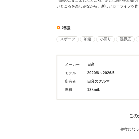
内装のこまごましたところ、あとは乗り味の部分
いところを楽しみながら、新しいカーライフを作
特徴
スポーツ
加速
小回り
視界広
メーカー
日産
モデル
2020/6～2026/5
所有者
自分のクルマ
燃費
18km/L
この
参考になっ