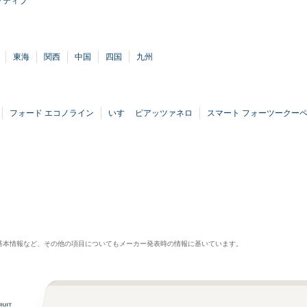
クティブ
東海
関西
中国
四国
九州
フォード エコノライン
いすゞ ピアッツァネロ
スマート フォーツークー
基本情報など、その他の項目についてもメーカー発表時の情報に基いています。