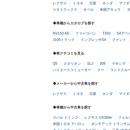
レクサス
トヨタ
日産
ホンダ
マツダ
ＵＤトラックス
オペル
米国アキュラ
◆車種からカタログを探す
NV150 AD
ファーゴバン
T350
SAアペ
J100トラック
インプレッサG4
クイント
◆車クチコミを見る
Q5
スタリオン
SL2
308
マキシマ
ハイエースコミューター
クー
ランドクル
◆メーカーから中古車を探す
レクサス
トヨタ
日産
ホンダ
マツダ
◆車種から中古車を探す
スバル ドミンゴ
レクサス UX300e
フォル
米国トヨタ アバロン
ポンテアック トランザ