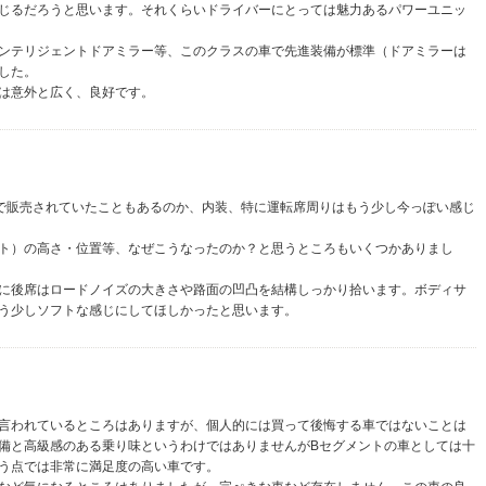
じるだろうと思います。それくらいドライバーにとっては魅力あるパワーユニッ
ンテリジェントドアミラー等、このクラスの車で先進装備が標準（ドアミラーは
した。
は意外と広く、良好です。
海外で販売されていたこともあるのか、内装、特に運転席周りはもう少し今っぽい感じ
ト）の高さ・位置等、なぜこうなったのか？と思うところもいくつかありまし
に後席はロードノイズの大きさや路面の凹凸を結構しっかり拾います。ボディサ
う少しソフトな感じにしてほしかったと思います。
言われているところはありますが、個人的には買って後悔する車ではないことは
備と高級感のある乗り味というわけではありませんがBセグメントの車としては十
う点では非常に満足度の高い車です。