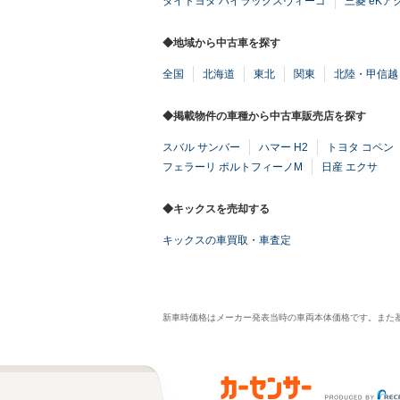
タイトヨタ ハイラックスヴィーゴ
三菱 eKア
◆地域から中古車を探す
全国
北海道
東北
関東
北陸・甲信越
◆掲載物件の車種から中古車販売店を探す
スバル サンバー
ハマー H2
トヨタ コペン
フェラーリ ポルトフィーノM
日産 エクサ
◆キックスを売却する
キックスの車買取・車査定
新車時価格はメーカー発表当時の車両本体価格です。また