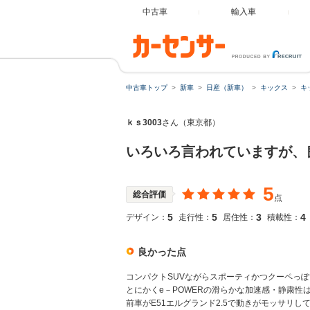
中古車
輸入車
中古車トップ
新車
日産（新車）
キックス
キ
ｋｓ3003
さん（東京都）
いろいろ言われていますが、
5
総合評価
点
5
5
3
4
デザイン：
走行性：
居住性：
積載性：
良かった点
コンパクトSUVながらスポーティかつクーペっ
とにかくe－POWERの滑らかな加速感・静粛性
前車がE51エルグランド2.5で動きがモッサリし