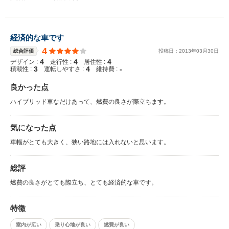
経済的な車です
4
総合評価
投稿日：
2013
年
03
月
30
日
4
4
4
デザイン :
走行性 :
居住性 :
3
4
-
積載性 :
運転しやすさ :
維持費 :
良かった点
ハイブリッド車なだけあって、燃費の良さが際立ちます。
気になった点
車幅がとても大きく、狭い路地には入れないと思います。
総評
燃費の良さがとても際立ち、とても経済的な車です。
特徴
室内が広い
乗り心地が良い
燃費が良い