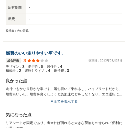
所有期間
-
燃費
-
投稿者：赤い眼鏡
燃費のいい走りやすい車です。
3
総合評価
投稿日：
2013
年
03
月
27
日
3
5
4
デザイン :
走行性 :
居住性 :
2
4
3
積載性 :
運転しやすさ :
維持費 :
良かった点
走行中もかなり静かな車です。落ち着いて乗れるし、ハイブリッドだから、
燃費もいいし、燃費を良くしようと急加速などをしなくなり、エコ運転に徹
しています。
▼全てを表示する
気になった点
リアシートが固定であり、出来れば倒れると大きな荷物ものせられて便利だ