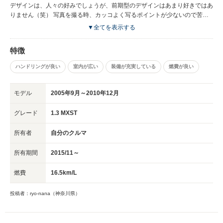
デザインは、人々の好みでしょうが、前期型のデザインはあまり好きではあ
りません（笑） 写真を撮る時、カッコよく写るポイントが少ないので苦労
します。。。笑 走行性能ですが、（バッテリーがフルに近い時の）加速
▼全てを表示する
は、CVTなのにとてもトルクフルで気持ちよく、1.3Lであることを忘れさせ
ます。 ハンドリングはとてもキビキビとしていて、しっかり曲がれる固め
特徴
な足回り。クイックなハンドリングと相まって峠道やワインディングを流す
のはとても楽しいです♪ が、突っ張り棒のようなサスセッティングなので街
ハンドリングが良い
室内が広い
装備が充実している
燃費が良い
中での乗り心地は良い方ではありません。むしろ大きい段差での突き上げは
不快です。。笑 アルカンターラ仕様のインテリアを採用しているグレード
では、ブラックで統一されたセダンらしい落ち着き感と高級感を併せ持つ雰
モデル
2005年9月～2010年12月
囲気。 異常にホールド性の高いフロントシートは乗り降りしづらいです
が、特に長距離を走れば走るほど疲れにくさを実感します。 残念なのは、
グレード
1.3 MXST
大人しいセダンなのにロードノイズは大きめです。が、他のホンダ車も大し
て変わらないようなので、ホンダに静粛性を求めるのが間違ってるのかなぁ
所有者
自分のクルマ
ー、とも思います（笑） なので、車好きでないゲストには、「高級なクル
マだなぁー」と感じさせられることができると思います（笑） 燃費は神奈
所有期間
2015/11～
川県内の軽い渋滞込みの街乗りで11〜14、80km/h平均での高速では20〜
22km/L 走るので、このクラスで考えれば上出来だと思ってます。 トランク
燃費
16.5km/L
スルー不可、賛否分かれる？デザインなど気になる点もありますが、長距離
を走ることが多く、燃費と走りを重視されるのなら、安くてオススメできる
投稿者：ryo-nana（神奈川県）
車です！ 特に高速を多用される方はレーダークルーズ付きがとても便利で
すよ！ TypeRがお互いの気持ちが通じ合う相棒という存在なら、燃費よ
し、質感よし、走りのよさにもオールマイティに答えてくれる執事的な存在
だと思います。