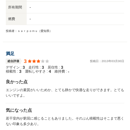
所有期間
-
燃費
-
投稿者：ｓａｒｐｏｍｕ（愛知県）
満足
3
総合評価
投稿日：
2013
年
03
月
30
日
3
3
3
デザイン :
走行性 :
居住性 :
3
4
-
積載性 :
運転しやすさ :
維持費 :
良かった点
エンジンの素質がいいためか、とても静かで快適な走りができます。とても
いいですよ。
気になった点
若干室内が窮屈に感じることもありました。そのぶん積載性はそこまで悪く
ない印象も多少あり。