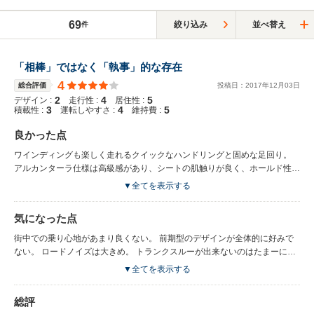
69
絞り込み
並べ替え
件
「相棒」ではなく「執事」的な存在
4
総合評価
投稿日：
2017
年
12
月
03
日
2
4
5
デザイン :
走行性 :
居住性 :
3
4
5
積載性 :
運転しやすさ :
維持費 :
良かった点
ワインディングも楽しく走れるクイックなハンドリングと固めな足回り。
アルカンターラ仕様は高級感があり、シートの肌触りが良く、ホールド性も
高いので疲れにくい。 ガソリン車比で、年式の割に高速での巡航時の燃費
▼全てを表示する
がとても良い（平均20〜22km/l） 中古車だと、このクラスとしてはとても
安く手に入る。 以下、ちょっとしたことですが、 メーカーオプションだっ
気になった点
たインターナビのオーディオの音質が地味に良い。 リヤ足元にエアコンの
吹出口があるので冬はみんな暖かい。 1.3Lなので自動車税がちょいと安
街中での乗り心地があまり良くない。 前期型のデザインが全体的に好みで
い、13年越えてもHVなので自動車税がこの先も上がらない。
ない。 ロードノイズは大きめ。 トランクスルーが出来ないのはたまーに不
便。 HVとしては燃費がいいとは言えない。
▼全てを表示する
総評