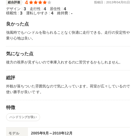
4
総合評価
投稿日：
2013
年
04
月
01
日
3
4
4
デザイン :
走行性 :
居住性 :
3
4
-
積載性 :
運転しやすさ :
維持費 :
良かった点
強風時でもハンドルを取られることなく快適に走行できる。走行の安定性や
乗り心地は良い。
気になった点
後方の視界が見ずらいので車庫入れするのに苦労するかもしれません。
総評
外観が落ちついた雰囲気なので気に入っています。荷室が広々しているので
使い勝手が良いで す。
特徴
ハンドリングが良い
モデル
2005年9月～2010年12月