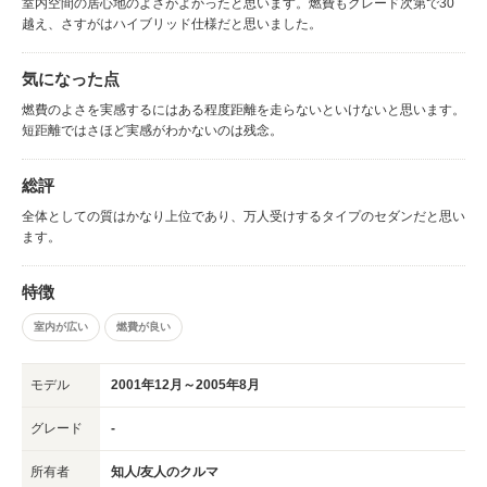
室内空間の居心地のよさがよかったと思います。燃費もグレード次第で30
越え、さすがはハイブリッド仕様だと思いました。
気になった点
燃費のよさを実感するにはある程度距離を走らないといけないと思います。
短距離ではさほど実感がわかないのは残念。
総評
全体としての質はかなり上位であり、万人受けするタイプのセダンだと思い
ます。
特徴
室内が広い
燃費が良い
モデル
2001年12月～2005年8月
グレード
-
所有者
知人/友人のクルマ