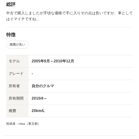
総評
中古で購入しましたが手頃な価格で手に入りその点は良いですが、車として
はイマイチですね...
特徴
燃費が良い
モデル
2005年9月～2010年12月
グレード
-
所有者
自分のクルマ
所有期間
2010/4～
燃費
20km/L
投稿者：misa（東京都）