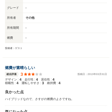
グレード
-
所有者
その他
所有期間
-
燃費
-
投稿者：ゲスト
燃費が素晴らしい
3
総合評価
投稿日：
2013
年
03
月
31
日
4
4
4
デザイン :
走行性 :
居住性 :
4
3
4
積載性 :
運転しやすさ :
維持費 :
良かった点
ハイブリッドなので、さすがの燃費のよさですね。
気になった点