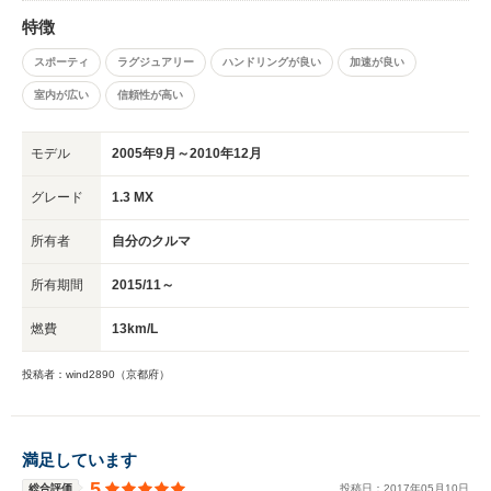
特徴
スポーティ
ラグジュアリー
ハンドリングが良い
加速が良い
室内が広い
信頼性が高い
モデル
2005年9月～2010年12月
グレード
1.3 MX
所有者
自分のクルマ
所有期間
2015/11～
燃費
13km/L
投稿者：wind2890（京都府）
満足しています
5
総合評価
投稿日：
2017
年
05
月
10
日