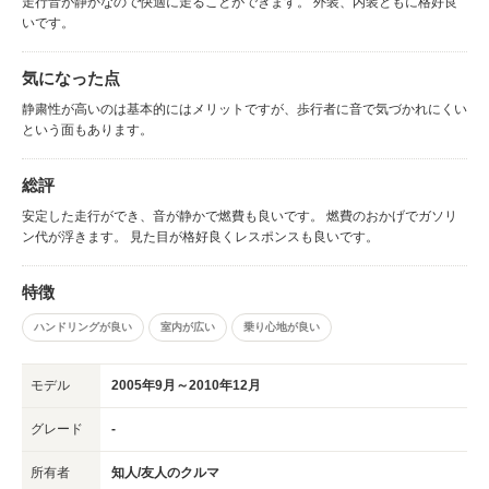
走行音が静かなので快適に走ることができます。 外装、内装ともに格好良
いです。
気になった点
静粛性が高いのは基本的にはメリットですが、歩行者に音で気づかれにくい
という面もあります。
総評
安定した走行ができ、音が静かで燃費も良いです。 燃費のおかげでガソリ
ン代が浮きます。 見た目が格好良くレスポンスも良いです。
特徴
ハンドリングが良い
室内が広い
乗り心地が良い
モデル
2005年9月～2010年12月
グレード
-
所有者
知人/友人のクルマ