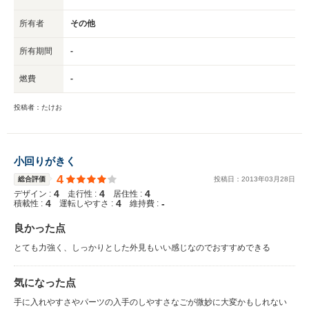
所有者
その他
所有期間
-
燃費
-
投稿者：たけお
小回りがきく
4
総合評価
投稿日：
2013
年
03
月
28
日
4
4
4
デザイン :
走行性 :
居住性 :
4
4
-
積載性 :
運転しやすさ :
維持費 :
良かった点
とても力強く、しっかりとした外見もいい感じなのでおすすめできる
気になった点
手に入れやすさやパーツの入手のしやすさなごが微妙に大変かもしれない