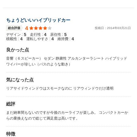
ちょうどいいハイブリッドカー
4
総合評価
投稿日：
2014
年
03
月
21
日
5
4
5
デザイン :
走行性 :
居住性 :
4
4
4
積載性 :
運転しやすさ :
維持費 :
良かった点
音響（６スピーカー） セダン 静粛性 アルカンターラシート ハイブリッド
ワイパーが珍しい（バスのような動き）
気になった点
リアサイドウィンドウはスモークなのに リアウィンドウだけ透明
総評
まだ納車間もないのですが今後のカーライフが楽しみ。 コンパクトカーか
らの乗換えなので総じて満足度は高いです。
特徴