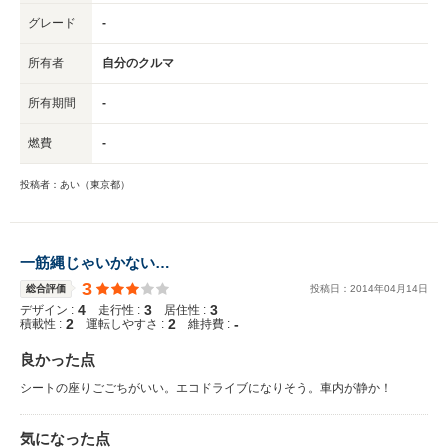
がたくさん積めます。 2003年の車のため、故障時にパーツや機器の交換が
グレード
-
難しいのではないかという点が気になります。特に、後部座席の裏に内蔵さ
れているIMAバッテリーについては、入手困難でかつ高価なため、もし故障
所有者
自分のクルマ
してしまうと、廃車にするか思い切って修理するか判断が難しいところで
す。 仕事柄かなりの距離を走行するため、購入からすでに2回のオイルとエ
所有期間
-
レメント交換をしています。しっかりとメンテナンスをしているためか、エ
ンジンの動きはかなり良好で、エンジンの異音や加速の悪さを感じたことは
ありません。年数を重ねている割には、エンジン音はかなり静かだと思いま
燃費
-
す。 仕事での使用をメインとして考えていたため、「乗れればよい」とい
うぐらいの気持ちで購入しましたが、かなりいい働きをしてくれており、コ
投稿者：あい（東京都）
スパはかなり良いと満足しています。自分で手入れができる部分（バッテリ
ーやオイル等）のみ交換しましたが、こうした部分は安いものを使うことで
維持費用を抑えています。 走行時の安定性は良好です。100㎞/h以上の高速
走行時はもちろん、40～60㎞/h程度の通常の速度でも重心が安定している
一筋縄じゃいかない…
印象があります。また、ハンドリング性能もよく、小回りが利くため、スト
3
総合評価
投稿日：
2014
年
04
月
14
日
レスなく運転できています。
4
3
3
デザイン :
走行性 :
居住性 :
2
2
-
積載性 :
運転しやすさ :
維持費 :
良かった点
シートの座りごごちがいい。エコドライブになりそう。車内が静か！
気になった点