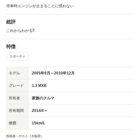
停車時エンジンが止まることに慣れない
総評
これからわかる⁈
特徴
スポーティ
モデル
2005年9月～2010年12月
グレード
1.3 MXB
所有者
家族のクルマ
所有期間
2014/4～
燃費
15km/L
投稿者：ゲスト（大阪府）