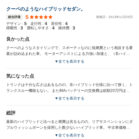
クーペのようなハイブリッドセダン。
5
総合評価
投稿日：
2013
年
11
月
25
日
5
4
4
デザイン :
走行性 :
居住性 :
3
4
3
積載性 :
運転しやすさ :
維持費 :
良かった点
クーペのようなスタイリングで、スポーティなのに低燃費という相反する要
素が詰め込まれた車。 モーターアシストによる力強い加速と、（非ハイブ
リッド仕様と比較して）低燃費を両立している。 市街地は16km/L、高速道
▼全てを表示する
路は21km/L前後。 インテリアは大人びた落ち着いた雰囲気。安っぽさはな
い反面、過度な高級感も無い。 非ハイブリッド仕様と比べ、防音材が多く
気になった点
盛られ、回転数を上げない限りはとても静か。
トランクは十分な広さはあるものの、非ハイブリッド仕様に比べて狭く、ト
ランクスルー機能もない。 またIMAバッテリーの交換費は総額20万円ほど
する模様。 中古車を購入される場合はIMAバッテリーの残り寿命に注意。
▼全てを表示する
総評
最新のハイブリッドと比べると燃費は劣るものの、リアサスペンションにダ
ブルウィッシュボーンを採用した数少ないハイブリッド車。 中古車価格も
割安なので、走りと燃費の両方を妥協したくない人には絶対おススメ。
▼全てを表示する