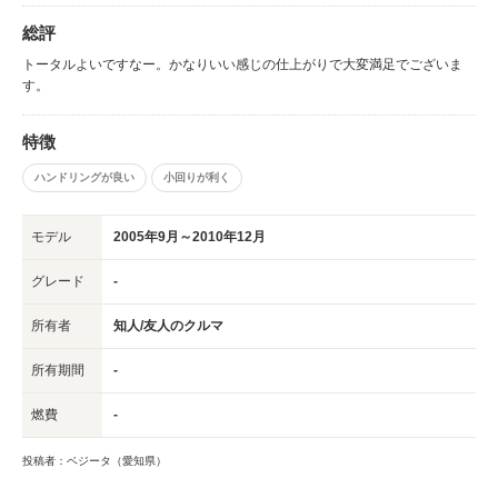
総評
トータルよいですなー。かなりいい感じの仕上がりで大変満足でございま
す。
特徴
ハンドリングが良い
小回りが利く
モデル
2005年9月～2010年12月
グレード
-
所有者
知人/友人のクルマ
所有期間
-
燃費
-
投稿者：ベジータ（愛知県）