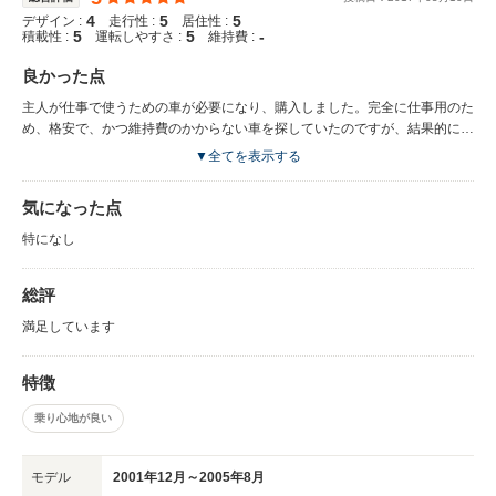
4
5
5
デザイン :
走行性 :
居住性 :
5
5
-
積載性 :
運転しやすさ :
維持費 :
良かった点
主人が仕事で使うための車が必要になり、購入しました。完全に仕事用のた
め、格安で、かつ維持費のかからない車を探していたのですが、結果的にと
ても満足しています。走行距離が120,000㎞を超えていたため、動作にかな
▼全てを表示する
り不安がありましたが、気になるような目立った問題点は見当たりませんで
した。古い車のため足回りの劣化状況に不安がありましたが、自分で手入れ
気になった点
すれば改善できる程度でしたので、そちらもほぼ問題ありませんでした。
100㎞/hまでならかなり加速がよく、ハンドリングも安定しています。思っ
特になし
たよりも燃費がよく、居住性も申し分ありません。見た目は従来のホンダ車
の系統を受け継いでいて、ややのっぺりとした印象ですが、ライトを交換し
総評
たことで見た目もよくなり、気に入っています。 メーカーが公表している
燃費は29.5km/Lで、発売当時からプリウスの影に隠れてしまっています
満足しています
が、当時としてはかなりよい燃費だと思います。街乗りメインのため実際の
ところは14km/L程度が良いところではないでしょうか。それでも、2003年
の車で、かつ120,000㎞を超えているため、十分すぎるくらいの燃費の良さ
特徴
だと思います。IMAバッテリーという、ホンダ車独自のモーターアシスト機
乗り心地が良い
能があるため、低燃費ながら新車に負けない加速の良さがあります。 ベー
ジュのワントーンで、「一般的なちょっと古いセダン車」といった感じの平
凡な内装です。内装のここが気に入ったという大きな特徴はありません。で
モデル
2001年12月～2005年8月
すが、FF車のため車内空間は思ったよりも広くとられており、意外と荷物