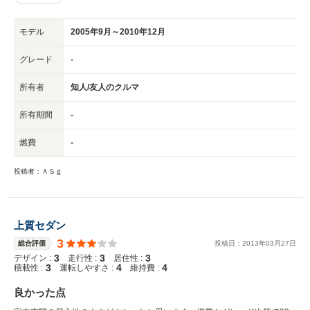
モデル
2005年9月～2010年12月
グレード
-
所有者
知人/友人のクルマ
所有期間
-
燃費
-
投稿者：ＡＳｇ
上質セダン
3
総合評価
投稿日：
2013
年
03
月
27
日
3
3
3
デザイン :
走行性 :
居住性 :
3
4
4
積載性 :
運転しやすさ :
維持費 :
良かった点