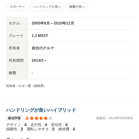
スポーティ
ハンドリングが良い
燃費が良い
モデル
2005年9月～2010年12月
グレード
1.3 MXST
所有者
自分のクルマ
所有期間
2014/3～
燃費
-
投稿者：セダン愛（福島県）
ハンドリングが良いハイブリッド
4
総合評価
投稿日：
2014
年
03
月
08
日
4
4
4
デザイン :
走行性 :
居住性 :
3
5
4
積載性 :
運転しやすさ :
維持費 :