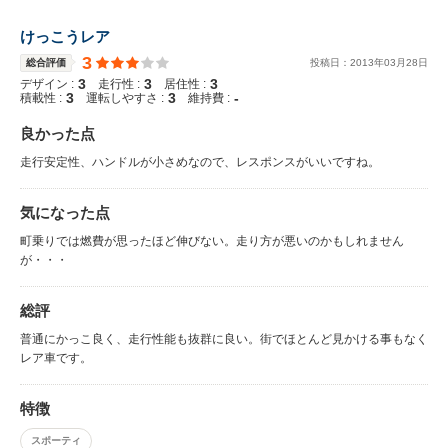
けっこうレア
3
総合評価
投稿日：
2013
年
03
月
28
日
3
3
3
デザイン :
走行性 :
居住性 :
3
3
-
積載性 :
運転しやすさ :
維持費 :
良かった点
走行安定性、ハンドルが小さめなので、レスポンスがいいですね。
気になった点
町乗りでは燃費が思ったほど伸びない。走り方が悪いのかもしれません
が・・・
総評
普通にかっこ良く、走行性能も抜群に良い。街でほとんど見かける事もなく
レア車です。
特徴
スポーティ