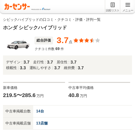
比較リスト
メニュー
シビックハイブリッドの口コミ・クチコミ・評価・評判一覧
ホンダ シビックハイブリッド
3.7
総合評価
点
69
クチコミ件数
件
3.7
3.7
3.7
デザイン :
走行性 :
居住性 :
3.3
3.7
3.7
積載性 :
運転しやすさ :
維持費 :
新車価格
中古車平均価格
219.5〜285.6
40.8
万円
万円
中古車掲載台数
14台
中古車掲載店舗
13店舗