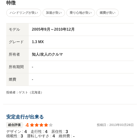
特徴
ハンドリングが良い
加速が良い
乗り心地が良い
燃費が良い
モデル
2005年9月～2010年12月
グレード
1.3 MX
所有者
知人/友人のクルマ
所有期間
-
燃費
-
投稿者：ゲスト（北海道）
安定走行が出来る
4
総合評価
投稿日：
2013
年
03
月
28
日
4
4
3
デザイン :
走行性 :
居住性 :
3
4
-
積載性 :
運転しやすさ :
維持費 :