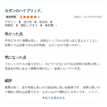
セダンのハイブリッド。
4
総合評価
投稿日：
2013
年
03
月
29
日
4
4
4
デザイン :
走行性 :
居住性 :
4
4
-
積載性 :
運転しやすさ :
維持費 :
良かった点
平均17キロと燃費が良い。 内装がシンプルだが安っぽく見えなくてよい。
街乗りでは必要十分な走行性能。 セダンなので扱いやすい。
気になった点
フロントガラスが曇りやすい。 Aピラーが太いので右左折時の視界が悪い。
高速走行時にあまり燃費が伸びない。 坂道だとパワー不足。
総評
燃費が良く、走行性能も良いので総合的に良い自動車です。 視界が悪いの
で運転に慣れは必要ですが、セダンなので運転がしやすいです。 ハイブリ
ッドっぽくないデザインも良いと思います。
▼全てを表示する