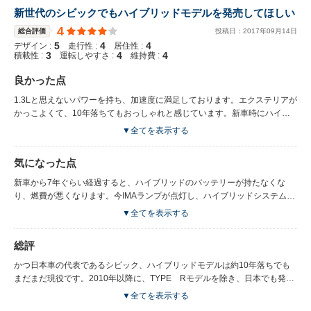
新世代のシビックでもハイブリッドモデルを発売してほしい
4
総合評価
投稿日：
2017
年
09
月
14
日
5
4
4
デザイン :
走行性 :
居住性 :
3
4
4
積載性 :
運転しやすさ :
維持費 :
良かった点
1.3Lと思えないパワーを持ち、加速度に満足しております。エクステリアが
かっこよくて、10年落ちてもおっしゃれと感じています。新車時にハイブ
リッドシステムが優れ、実際18km/L以上出すことがあります。ハンドリン
▼全てを表示する
グが良くて車の初心者でもうまくコントロールでき、運転しやすい車種と思
います。純正ナビにバックカメラがつき、駐車時に大変助かります。スマー
気になった点
トキーの反応がよく、利用する度に高級感を感じます。
新車から7年ぐらい経過すると、ハイブリッドのバッテリーが持たなくな
り、燃費が悪くなります。今IMAランプが点灯し、ハイブリッドシステムの
効率が低くなったことに気になります。ハイブリッドバッテリーが座席の後
▼全てを表示する
ろに搭載されているせいで、荷室がやや狭いです。坂道で時速は80kmを超
えると、エンジンの回転数が大幅増加されるので、重く感じます。
総評
かつ日本車の代表であるシビック、ハイブリッドモデルは約10年落ちでも
まだまだ現役です。2010年以降に、TYPE Rモデルを除き、日本でも発売
が中止となり、大変残念でした。2017年に、せっかく新型シビックはつい
▼全てを表示する
日本発売となるので、ハイブリッドモデルの発売を期待しております。