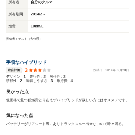
所有者
自分のクルマ
所有期間
2014/2～
燃費
18km/L
投稿者：ゲスト（大分県）
手頃なハイブリッド
3
総合評価
投稿日：
2014
年
02
月
20
日
1
2
2
デザイン :
走行性 :
居住性 :
2
3
4
積載性 :
運転しやすさ :
維持費 :
良かった点
低価格で且つ低燃費とりあえずハイブリッドが欲しい方にはオススメです。
気になった点
バッテリーがリアシート裏にありトランクスルー出来ないので時々困る。