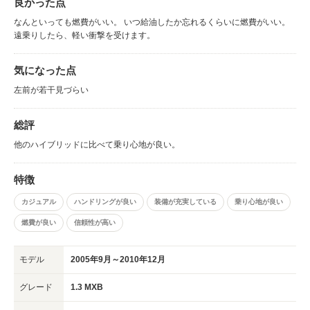
良かった点
なんといっても燃費がいい。 いつ給油したか忘れるくらいに燃費がいい。
遠乗りしたら、軽い衝撃を受けます。
気になった点
左前が若干見づらい
総評
他のハイブリッドに比べて乗り心地が良い。
特徴
カジュアル
ハンドリングが良い
装備が充実している
乗り心地が良い
燃費が良い
信頼性が高い
モデル
2005年9月～2010年12月
グレード
1.3 MXB