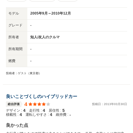
モデル
2005年9月～2010年12月
グレード
-
所有者
知人/友人のクルマ
所有期間
-
燃費
-
投稿者：ゲスト（東京都）
良いことづくしのハイブリッドカー
4
総合評価
投稿日：
2013
年
03
月
30
日
4
4
5
デザイン :
走行性 :
居住性 :
4
4
-
積載性 :
運転しやすさ :
維持費 :
良かった点